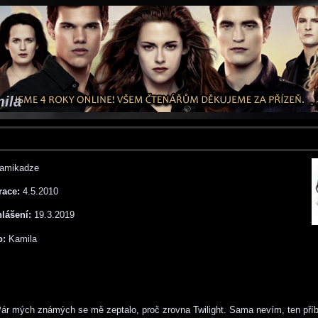
mila
amikadze
race:
4.5.2010
hlášení:
19.3.2019
o:
Kamila
ár mých známých se mě zeptalo, proč zrovna Twilight. Sama nevím, ten příb