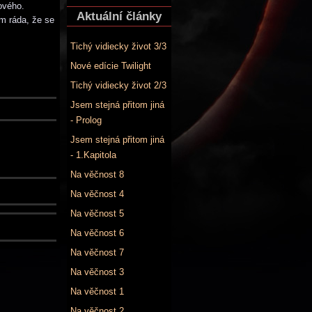
ového.
Aktuální články
em ráda, že se
Tichý vidiecky život 3/3
Nové edície Twilight
Tichý vidiecky život 2/3
Jsem stejná přitom jiná
- Prolog
Jsem stejná přitom jiná
- 1.Kapitola
Na věčnost 8
Na věčnost 4
Na věčnost 5
Na věčnost 6
Na věčnost 7
Na věčnost 3
Na věčnost 1
Na věčnost 2