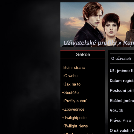
Uživatelské profily » Ka
Sekce
O uživateli
Titulní strana
Už. jméno:
K
+O webu
Datum regist
+Jak na to
Poslední při
+Soutěže
Reálné jmén
+Profily autorů
+Zpovědnice
Věk:
19
+Twilightpedie
Práva:
Písař
+Twilight News
O uživateli:
P