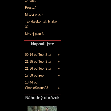
14.časť
Prestať
Mrtvej plac 4
Tak daleko, tak blízko
32
Mrtvej plac 3
Napsali jste
00:14 od TeenStar
»
21:55 od TeenStar
»
21:36 od TeenStar
»
17:59 od ireen
»
18:44 od
CharlieSwann23
»
Náhodný obrázek