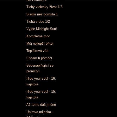
Tichý vidiecky život 1/3
Sladší než pomsta 1
Tichá srdce 1/2
Vyjde Midnight Sun!
Kompletná moc
Můj nejlepší přítel
Tepláková víla
Chcem ti pomôcť
Sebenaplňující se
proroctví
Hide your soul - 16.
kapitola
Hide your soul - 15.
kapitola
Až tomu dáš jméno
Upírova milenka -