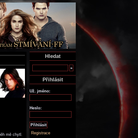
Hledat
Přihlásit
Už. jméno:
Heslo:
Registrace
ěh mě chytl.