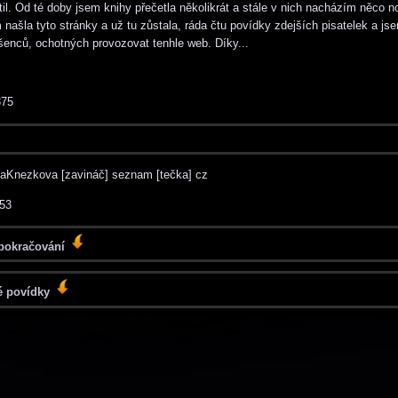
til. Od té doby jsem knihy přečetla několikrát a stále v nich nacházím něco n
našla tyto stránky a už tu zůstala, ráda čtu povídky zdejších pisatelek a js
šenců, ochotných provozovat tenhle web. Díky...
75
aKnezkova [zavináč] seznam [tečka] cz
53
 pokračování
é povídky