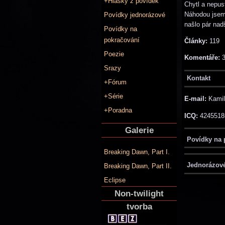
+Hlášky z povídek
Chytl a nepus
Náhodou jsem 
Povídky jednorázové
našlo pár nad
Povídky na
pokračování
Články:
119
Poezie
Komentáře:
3
Srazy
Kontakt
+Fórum
+Série
E-mail:
Kamil
+Poradna
ICQ:
4245518
Galerie
Povídky na
Breaking Dawn, Part I.
Jednorázov
Breaking Dawn, Part II.
Eclipse
Non-twilight
tvorba