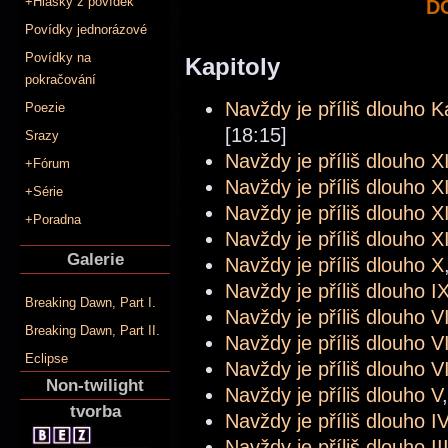
+Hlášky z povídek
D
Povídky jednorázové
Povídky na
Kapitoly
pokračování
Navždy je příliš dlouho K
Poezie
[18:15]
Srazy
Navždy je příliš dlouho X
+Fórum
Navždy je příliš dlouho XI
+Série
Navždy je příliš dlouho XI
+Poradna
Navždy je příliš dlouho X
Galerie
Navždy je příliš dlouho X
Navždy je příliš dlouho I
Breaking Dawn, Part I.
Navždy je příliš dlouho VI
Breaking Dawn, Part II.
Navždy je příliš dlouho VI
Eclipse
Navždy je příliš dlouho V
Non-twilight
Navždy je příliš dlouho V
tvorba
Navždy je příliš dlouho IV
Navždy je příliš dlouho II