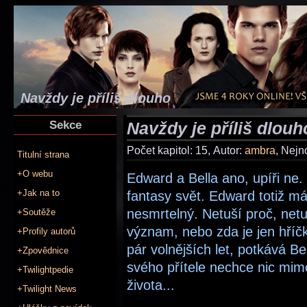
Navždy je příliš dlouho
Sekce
Navždy je příliš dlouh
Počet kapitol: 15, Autor:
ambra
, Nejn
Titulní strana
+O webu
Edward a Bella ano, upíři ne
+Jak na to
fantasy svět. Edward totiž má 
nesmrtelný. Netuší proč, netu
+Soutěže
význam, nebo zda je jen hříčk
+Profily autorů
pár volnějších let, potkává B
+Zpovědnice
svého přítele nechce nic mim
+Twilightpedie
života...
+Twilight News