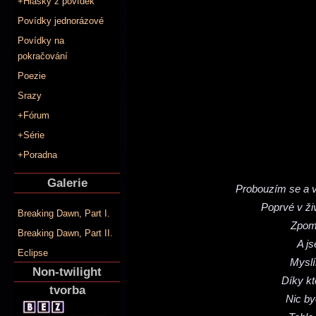
+Hlášky z povídek
Povídky jednorázové
Povídky na
pokračování
Poezie
Srazy
+Fórum
+Série
+Poradna
Galerie
Probouzím se a v
Poprvé v živ
Breaking Dawn, Part I.
Zpoma
Breaking Dawn, Part II.
A j
Eclipse
Myslí
Non-twilight
Díky kt
tvorba
Nic by