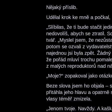
Nějaký příslib.
Udělal krok ke mně a počkal
„Slíbilas, že ti bude stačit j
nedovolíš, abych se ztratil. So
tvář. „Myslel jsem, že nezůsta
potom se ozvali z vydavatelst
najednou jsi byla zpět. Žádný
že pořád mluví trochu pomaleji
z malých reproduktorů nad nám
„Moje?“ zopakoval jako otázku
Beze slova jsem ho objala – 
přitáhla jeho hlavu a opatrně 
vlasy téměř zmizela.
„Jenom tvoje. Navždy. A kašlu