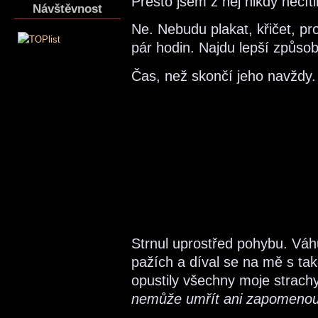
Přesto jsem z něj nikdy necíti
Návštěvnost
Ne. Nebudu plakat, křičet, pr
pár hodin. Najdu lepší způsob,
Čas, než skončí jeho navždy.
Strnul uprostřed pohybu. Váh
pažích a díval se na mě s ta
opustily všechny moje strach
nemůže umřít ani zapomenout