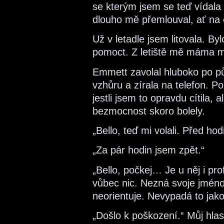
se kterým jsem se teď vídala
dlouho mě přemlouval, ať na 
Už v letadle jsem litovala. Byl
pomoct. Z letiště mě máma m
Emmett zavolal hluboko po pů
vzhůru a zírala na telefon. P
jestli jsem to opravdu cítila, a
bezmocnost skoro bolely.
„Bello, teď mi volali. Před hod
„Za pár hodin jsem zpět.“
„Bello, počkej… Je u něj i pr
vůbec nic. Nezná svoje jméno,
neorientuje. Nevypadá to ja
„Došlo k poškození.“ Můj hlas