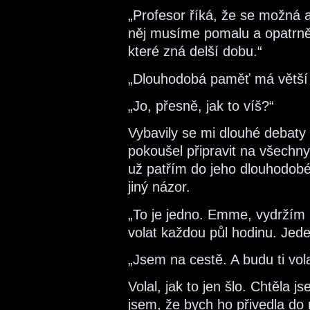
„Profesor říká, že se možná 
něj musíme pomalu a opatrně. 
které zná delší dobu.“
„Dlouhodobá paměť má větší 
„Jo, přesně, jak to víš?“
Vybavily se mi dlouhé debat
pokoušel připravit na všechny
už patřím do jeho dlouhodobé
jiný názor.
„To je jedno. Emme, vydržím
volat každou půl hodinu. Jed
„Jsem na cestě. A budu ti vola
Volal, jak to jen šlo. Chtěla j
jsem, že bych ho přivedla do