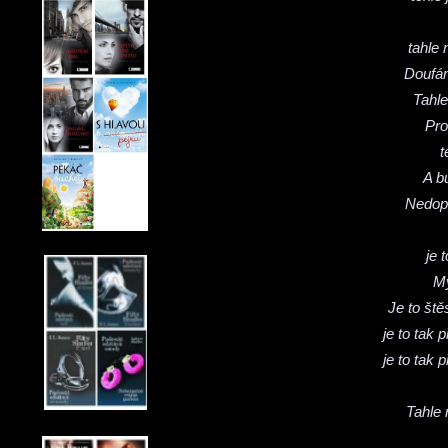
tahle 
Doufám
Tahle
Pro
t
A b
Nedopu
je 
My
Je to štěs
je to tak 
je to tak 
Tahle 