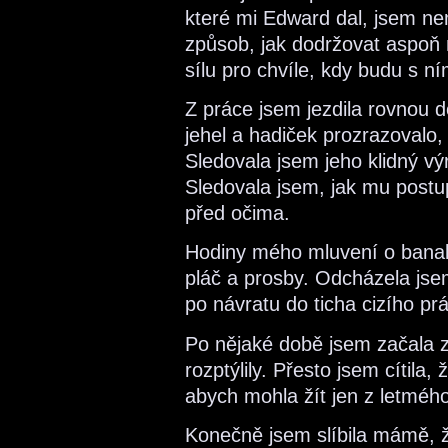
které mi Edward dal, jsem nem
způsob, jak dodržovat aspoň 
sílu pro chvíle, kdy budu s ní
Z práce jsem jezdila rovnou 
jehel a hadiček prozrazovalo,
Sledovala jsem jeho klidný vý
Sledovala jsem, jak mu postup
před očima.
Hodiny mého mluvení o banali
pláč a prosby. Odcházela jse
po návratu do ticha cizího p
Po nějaké době jsem začala z
rozptýlily. Přesto jsem cítila
abych mohla žít jen z letmého
Konečně jsem slíbila mámě, ž