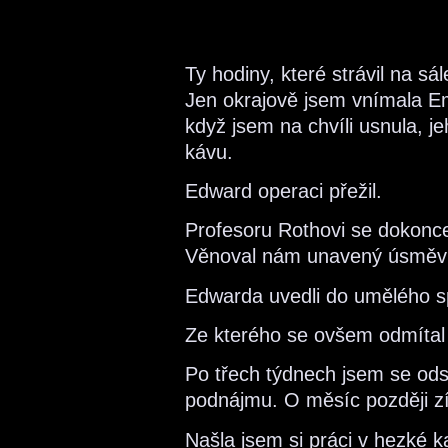
Ty hodiny, které strávil na sá
Jen okrajově jsem vnímala E
když jsem na chvíli usnula, j
kávu.
Edward operaci přežil.
Profesoru Rothovi se dokonce 
Věnoval nám unavený úsměv
Edwarda uvedli do umělého s
Ze kterého se ovšem odmítal 
Po třech týdnech jsem se ods
podnájmu. O měsíc později zí
Našla jsem si práci v hezké ka