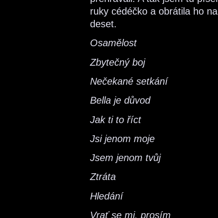
ruky cédéčko a obrátila ho n
deset.
Osamělost
Zbytečný boj
Nečekané setkání
Bella je důvod
Jak ti to říct
Jsi jenom moje
Jsem jenom tvůj
Ztráta
Hledání
Vrať se mi, prosím