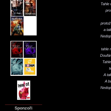
Tahle 
pro
protož
a ta
Nedopu
tahle 
Doufám
Tahle
t
A ta
A b
Nedopu
Sponzoři