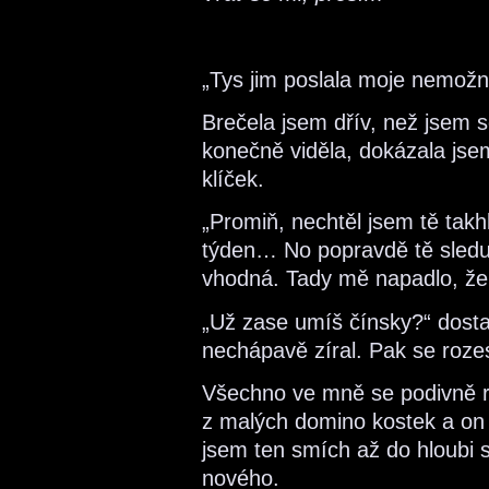
„Tys jim poslala moje nemožn
Brečela jsem dřív, než jsem 
konečně viděla, dokázala jse
klíček.
„Promiň, nechtěl jsem tě tak
týden… No popravdě tě sleduj
vhodná. Tady mě napadlo, že
„Už zase umíš čínsky?“ dosta
nechápavě zíral. Pak se roze
Všechno ve mně se podivně r
z malých domino kostek a on 
jsem ten smích až do hloubi 
nového.