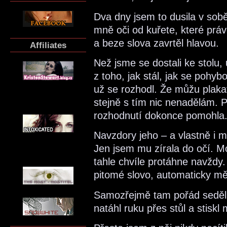
Dva dny jsem to dusila v sobě
mně oči od kuřete, které prá
a beze slova zavrtěl hlavou.
Affiliates
Než jsme se dostali ke stolu,
z toho, jak stál, jak se pohyb
už se rozhodl. Že můžu plakat,
stejně s tím nic nenadělám.
rozhodnutí dokonce pomohla
Navzdory jeho – a vlastně i 
Jen jsem mu zírala do očí. 
tahle chvíle protáhne navždy.
pitomé slovo, automaticky mě
Samozřejmě tam pořád seděl.
natáhl ruku přes stůl a stiskl