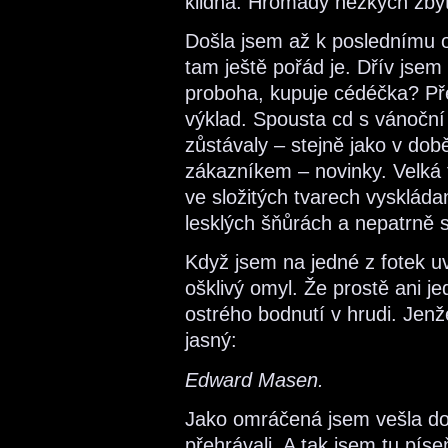
klidná. Hromady hezkých zbyt
Došla jsem až k poslednímu o
tam ještě pořád je. Dřív jsem
proboha, kupuje cédéčka? Pře
výklad. Spousta cd s vánoční
zůstávaly – stejně jako v dob
zákazníkem – novinky. Velká 
ve složitých tvarech vyskláda
lesklých šňůrách a nepatrně 
Když jsem na jedné z fotek uvi
ošklivý omyl. Že prostě ani 
ostrého bodnutí v hrudi. Jenž
jasný:
Edward Masen.
Jako omráčená jsem vešla dovn
přehrávali. A tak jsem tu pís