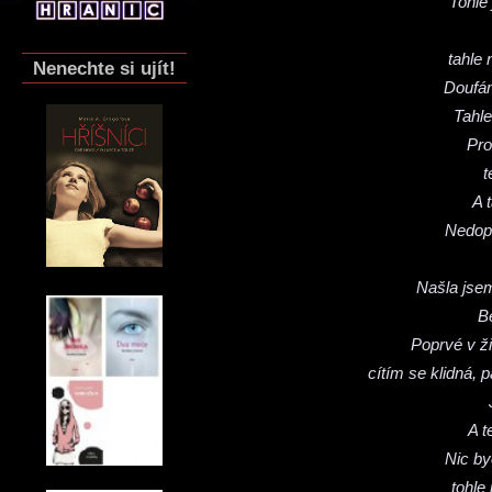
Tohle 
tahle 
Nenechte si ujít!
Doufám
Tahle
Pro
t
A 
Nedopu
Našla jse
Be
Poprvé v ži
cítím se klidná, 
A t
Nic by
tohle 