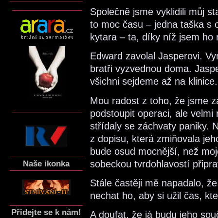
Společně jsme vyklidili můj st
to moc času – jedna taška s 
kytara – ta, díky níž jsem ho
Edward zavolal Jasperovi. Vym
bratři vyzvednou doma. Jasper
všichni sejdeme až na klinice.
Mou radost z toho, že jsme z
podstoupit operaci, ale velmi 
střídaly se záchvaty paniky. 
z dopisu, která zmiňovala jeh
bude osud mocnější, než moj
sobeckou tvrdohlavostí připra
Naše ikonka
Stále častěji mě napadalo, ž
nechat ho, aby si užil čas, kt
Přidejte se k nám!
A doufat, že já budu jeho sou