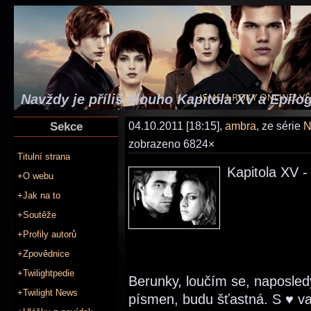
Navždy je příliš dlouho Kapitola XV a Epilo
Sekce
04.10.2011 [18:15],
ambra
, ze série
N
zobrazeno 6824×
Titulní strana
Kapitola XV 
+O webu
+Jak na to
+Soutěže
+Profily autorů
+Zpovědnice
+Twilightpedie
Berunky, loučím se, naposled
+Twilight News
písmen, budu šťastná. S ♥ v