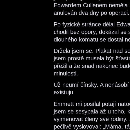
Edwardem Cullenem neměla už
anulován dva dny po operaci.
Po fyzické stránce dělal Ed
chodil bez opory, dokázal se 
dlouhého komatu se dostal n
Držela jsem se. Plakat nad se
jsem prostě musela být šťastn
přežil a že snad nakonec bude
minulosti.
Už neumí čínsky. A nenásobí z
existuju.
Emmett mi posílal potají nat
jsem se sesypala až u toho, 
vyjmenovat členy své rodiny
pečlivě vyslovoval: „Máma, t