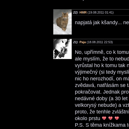
22)
HMR
(19.08.2011 01:41)
napjatá jak kšandy... n
21)
Paja
(18.08.2011 22:53)
No, upřímně, co k tomu
ale myslím, že to nebud
vyrůstal ho k tomu tak 
výjimečný (si tedy mys
nic ho nerozhodí, on má
zvědavá, natřásám se t
pokračovat. Jednak pro
nedávné doby (a 30 let 
velkorysý nebude) a vz
proto, že tenhle zvlášt
okolo prstu
P.S. S těma knížkama to