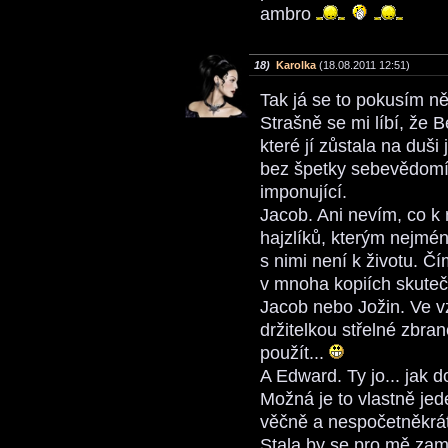
ambro
18)
Karolka
(18.08.2011 12:51)
Tak já se to pokusím ně
Strašně se mi líbí, že B
které jí zůstala na duši
bez špetky sebevědomí.
imponující.
Jacob. Ani nevím, co k 
hajzlíků, kterým nejmén
s nimi není k životu. Č
v mnoha kopiích skutečn
Jacob nebo Jožin. Ve v
držitelkou střelné zbran
použít...
A Edward. Ty jo... jak 
Možná je to vlastně jed
věčně a nespočetněkrát 
Stala by se pro mě zam