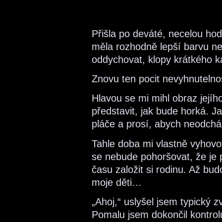
Přišla po deváté, necelou ho
měla rozhodně lepší barvu než
oddychovat, klopy krátkého ka
Znovu ten pocit nevyhnutelnos
Hlavou se mi mihl obraz jejíh
představit, jak bude horká. J
pláče a prosí, abych neodch
Tahle doba mi vlastně vyhovo
se nebude pohoršovat, že je 
času založit si rodinu. Až bud
moje děti…
„Ahoj,“ uslyšel jsem typický 
Pomalu jsem dokončil kontrolu