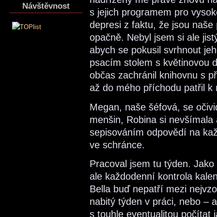
Návštěvnost
s jejich programem pro vysok
depresi z faktu, že jsou naš
opačně. Nebyl jsem si ale jist
abych se pokusil svrhnout je
psacím stolem s květinovou de
občas zachránil knihovnu s p
až do mého příchodu patřil k 
Megan, naše šéfová, se očivid
menšin, Robina si nevšímala a
sepisováním odpovědí na každý
ve schránce.
Pracoval jsem tu týden. Jako 
ale každodenní kontrola kal
Bella buď nepatří mezi nejvz
nabitý týden v práci, nebo – 
s touhle eventualitou počítat