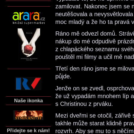
zamilovat. Nakonec jsem se 
neutěšovala a nevysvětlovala 
moc mladý a že ho ta pravá ve
Ráno mě odvezl domů. Strávi
nákup do mé odpudivě prázdné
z chlapáckého seznamu svého t
pouštěl mi filmy a učil mě n
Třetí den ráno jsme se miloval
půjde.
Jenže on se zvedl, osprchoval
že už vypadám mnohem líp a 
Naše ikonka
s Christinou z prváku.
Mezi dveřmi se otočil, zářivě
takhle může starat klidně pra
Přidejte se k nám!
rozvrh. Aby se mu to s něčí