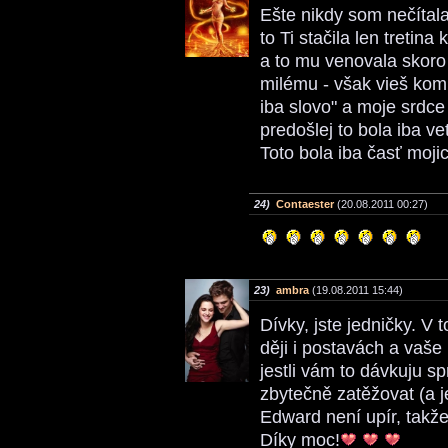
Ešte nikdy som nečítal
to Ti stačila len tretina
a to mu venovala skoro
milému - však vieš ko
iba slovo" a moje srdce
predošlej to bola iba v
Toto bola iba časť moj
24)
Contaester
(20.08.2011 00:27)
23)
ambra
(19.08.2011 15:44)
Dívky, jste jedničky. 
ději i postavách a vaš
jestli vám to dávkuju s
zbytečně zatěžovat (a je
Edward není upír, takž
Díky moc!