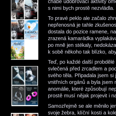
chabé udobřovací aktivity ome
s nimi bych prostě nezvládla.
To pravé peklo ale začalo zhr
nepřenosná je tahle zkušenost
dostala do pozice ramene, na
zrazená kamarádka vyplakával
po mně jen stékaly, nedokázal
k sobě někoho tak blízko, aby
Teď, po každé další probdělé 
svlečená před zrcadlem a po
svého těla. Připadala jsem si
vnitřních orgánů a byla jsem
anomálie, které způsobují nepř
prostě musí nějak projevit i n
Samozřejmě se ale měnilo jen 
svoje žebra, klíční kosti a kol