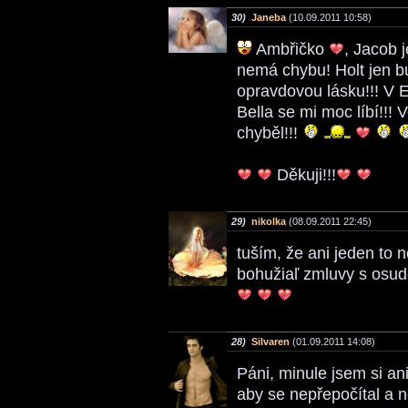
30)
Janeba
(10.09.2011 10:58)
Ambřičko
, Jacob 
nemá chybu! Holt jen bu
opravdovou lásku!!! V 
Bella se mi moc líbí!!! 
chyběl!!!
Děkuji!!!
29)
nikolka
(08.09.2011 22:45)
tuším, že ani jeden to 
bohužiaľ zmluvy s osud
28)
Silvaren
(01.09.2011 14:08)
Páni, minule jsem si an
aby se nepřepočítal a n