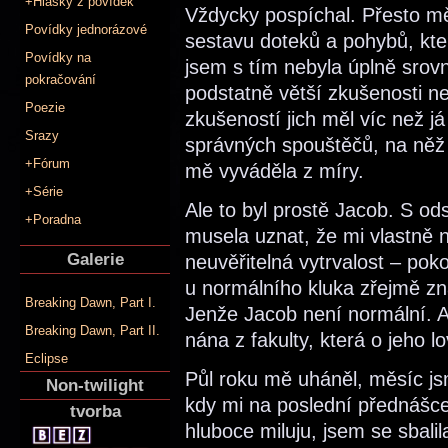
+Hlášky z povídek
Vždycky pospíchal. Přesto m
Povídky jednorázové
sestavu doteků a pohybů, kt
Povídky na
jsem s tím nebyla úplně srov
pokračování
podstatně větší zkušenosti než
Poezie
zkušeností jich měl víc než j
Srazy
správných spouštěčů, na něž 
+Fórum
mě vyváděla z míry.
+Série
Ale to byl prostě Jacob. S 
+Poradna
musela uznat, že mi vlastně ni
Galerie
neuvěřitelná vytrvalost – pok
u normálního kluka zřejmě zn
Breaking Dawn, Part I.
Jenže Jacob není normální. A 
Breaking Dawn, Part II.
nána z fakulty, která o jeho 
Eclipse
Půl roku mě uháněl, měsíc js
Non-twilight
kdy mi na poslední přednášce
tvorba
hluboce miluju, jsem se sbalil