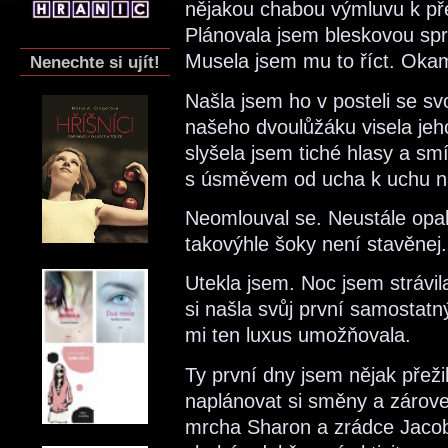
nějakou chabou výmluvu k pře
Plánovala jsem bleskovou spr
Musela jsem mu to říct. Okam
Nenechte si ujít!
Našla jsem ho v posteli se sv
našeho dvoulůžáku visela jeh
slyšela jsem tiché hlasy a sm
s úsměvem od ucha k uchu na
Neomlouval se. Neustále opak
takovýhle šoky není stavěnej.
Utekla jsem. Noc jsem strávi
si našla svůj první samostatn
mi ten luxus umožňovala.
Ty první dny jsem nějak přežil
naplánovat si směny a zárov
mrcha Sharon a zrádce Jacob