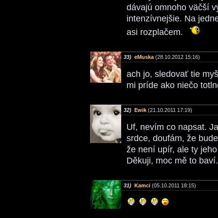
dávajú omnoho väčší v
intenzívnejšie. Na jedne
asi rozplačem.
33)
eMuska
(28.10.2012 15:16)
ach jo, sledovať tie m
mi príde ako niečo totl
32)
Ewik
(21.10.2011 17:19)
Uf, nevím co napsat. Ja
srdce, doufám, že bude
že není upír, ale ty jeho
Děkuji, moc mě to baví.
31)
Kamci
(05.10.2011 18:15)