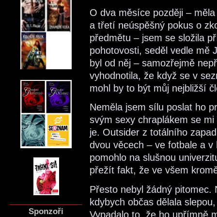
O dva měsíce později – měla 
a třetí neúspěšný pokus o zk
předmětu – jsem se složila př
pohotovosti, seděl vedle mě
byl od něj – samozřejmě nepři
vyhodnotila, že když se v se
mohl by to být můj nejbližší č
Neměla jsem sílu poslat ho pr
svým sexy chraplákem se mi po
je. Outsider z totálního zapa
dvou věcech – ve fotbale a v
pomohlo na slušnou univerzi
přežít fakt, že ve všem krom
Přesto nebyl žádný pitomec. 
kdybych občas dělala slepou, 
Sponzoři
Vypadalo to, že ho upřímně m