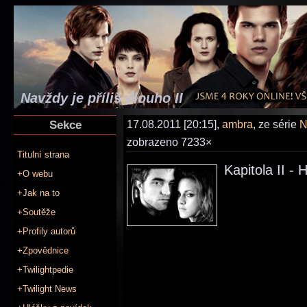
Navždy je příliš dlouho II
Sekce
17.08.2011 [20:15],
ambra
, ze série
N
zobrazeno 7233×
Titulní strana
Kapitola II - 
+O webu
+Jak na to
+Soutěže
+Profily autorů
+Zpovědnice
+Twilightpedie
+Twilight News