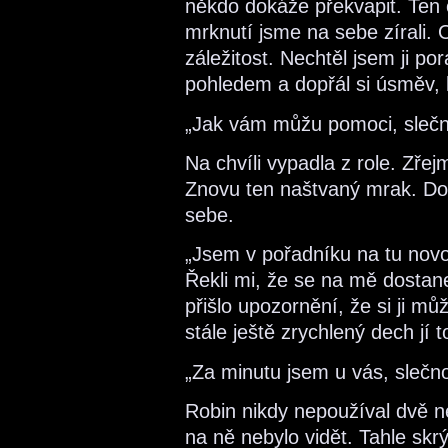
někdo dokáže překvapit. Ten 
mrknutí jsme na sebe zírali. 
záležitost. Nechtěl jsem ji pora
pohledem a dopřál si úsměv, 
„Jak vám můžu pomoci, sleč
Na chvíli vypadla z role. Zřej
Znovu ten naštvaný mrak. Doš
sebe.
„Jsem v pořadníku na tu novo
Řekli mi, že se na mě dostan
přišlo upozornění, že si ji m
stále ještě zrychlený dech jí t
„Za minutu jsem u vás, slečno
Robin nikdy nepoužíval dvě n
na ně nebylo vidět. Tahle sk