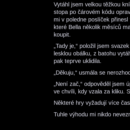
Vytáhl jsem velkou těžkou kníž
stopa po čárovém kódu opravd
mi v poledne poslíček přinesl
které Bella několik měsíců ma
koupit.
„Tady je,“ položil jsem svaze
lesklou obálku, z batohu vytá
pak teprve uklidila.
„Děkuju,“ usmála se nerozho
„Není zač,“ odpověděl jsem úp
ve chvíli, kdy vzala za kliku. 
Některé hry vyžadují více čas
Tuhle výhodu mi nikdo nevez