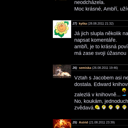
neodcházela.
Moc krásné, Ambří, užív
27)
kytka
(28.08.2011 21:32)
Já jich slupla několik 
napsat komentáře.
ambři, je to krásná po
má zase svoji úžasnou p
26)
semiska
(26.08.2011 19:46)
Vztah s Jacobem asi ne
dostala. Edward knihov
zalezlá v knihovně...
No, koukám, jednoduch
zvědavá.
25)
Astrid
(21.08.2011 23:39)