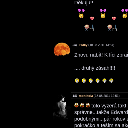
Děkuju!!
20)
Twilly
(18.08.2011 13:34)
Znovu nabít! K líci zbr
.... druhý zásah!!!!
19)
monikola
(18.08.2011 12:51)
toto vyzerá fakt
správne...takže Edward 
podobnými...pár rokov 
pokračko a teším sa ak