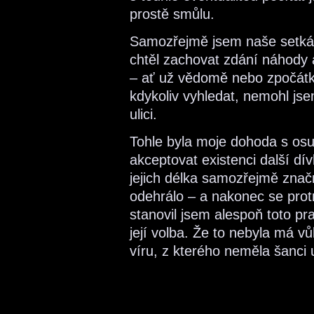
prostě smůlu.
Samozřejmě jsem naše setkání
chtěl zachovat zdání náhody 
– ať už vědomě nebo zpočá
kdykoliv vyhledat, nemohl jse
ulici.
Tohle byla moje dohoda s os
akceptovat existenci další dív
jejich délka samozřejmě znač
odehrálo – a nakonec se protr
stanovil jsem alespoň toto pra
její volba. Že to nebyla má vů
víru, z kterého neměla šanci 