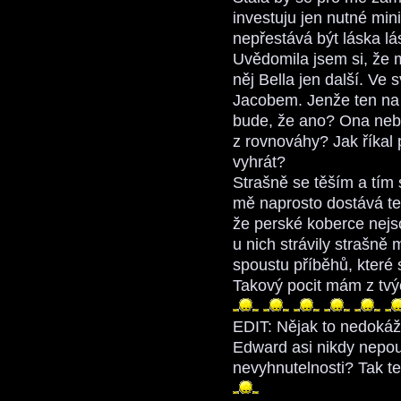
investuju jen nutné min
nepřestává být láska l
Uvědomila jsem si, že 
něj Bella jen další. Ve
Jacobem. Jenže ten na t
bude, že ano? Ona nebu
z rovnováhy? Jak říkal p
vyhrát?
Strašně se těším a tím
mě naprosto dostává te
že perské koberce nejso
u nich strávily strašně 
spoustu příběhů, které s
Takový pocit mám z tvý
EDIT: Nějak to nedokáž
Edward asi nikdy nepouž
nevyhnutelnosti? Tak te