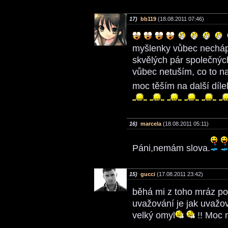
17)
bb119
(18.08.2011 07:46)
myšlenky vůbec nechápu
skvělých pár společných
vůbec netuším, co to n
moc těším na další díl
16)
marcela
(18.08.2011 05:11)
Páni,nemám slova.
15)
gucci
(17.08.2011 23:42)
běhá mi z toho mráz po z
uvažování je jak uvažov
velký omyl
!! Moc m