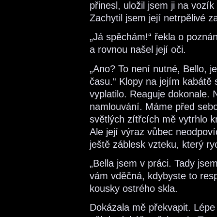
přinesl, uložil jsem ji na vozí
Zachytil jsem její netrpělivé z
„Já spěchám!“ řekla o poznání 
a rovnou našel její oči.
„Ano? To není nutné, Bello, 
času.“ Klopy na jejím kabátě 
vyplatilo. Reaguje dokonale.
namlouvání. Máme před sebou
světlých zítřcích mě vytrhlo 
Ale její výraz vůbec neodpoví
ještě záblesk vzteku, který ry
„Bella jsem v práci. Tady js
vám vděčná, kdybyste to resp
kousky ostrého skla.
Dokázala mě překvapit. Lépe 