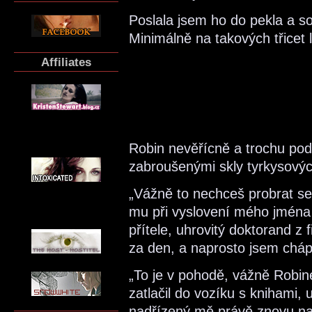
Poslala jsem ho do pekla a so
Minimálně na takových třicet l
Affiliates
Robin nevěřícně a trochu pod
zabroušenými skly tyrkysových
„Vážně to nechceš probrat s
mu při vyslovení mého jména 
přítele, uhrovitý doktorand z 
za den, a naprosto jsem chá
„To je v pohodě, vážně Robi
zatlačil do vozíku s knihami,
nadřízený mě právě znovu nac