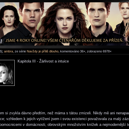
I
5],
ambra
, ze série
Navždy je příliš dlouho
, komentováno 36×, zobrazeno 6978×
Kapitola III - Žárlivost a intuice
m si zvykla dávno předtím, než máma s tátou zmizeli. Nikdy mě ani nenapad
ce; vzhledem k jejich vytížení jsem i svou existenci považovala za malý zázr
pomocnicemi v domácnosti, obrovským množstvím knížek a nejmodernější t