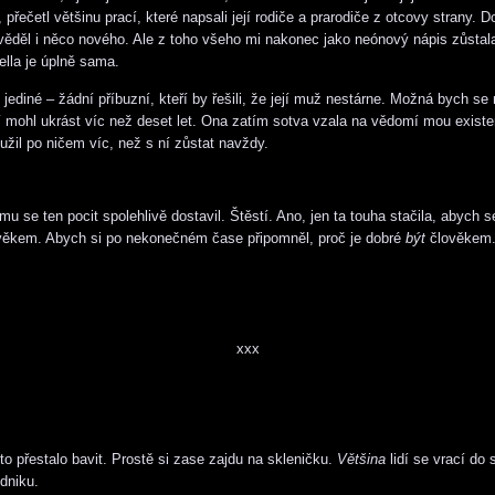
 přečetl většinu prací, které napsali její rodiče a prarodiče z otcovy strany.
věděl i něco nového. Ale z toho všeho mi nakonec jako neónový nápis zůstala
ella je úplně sama.
jediné – žádní příbuzní, kteří by řešili, že její muž nestárne. Možná bych se
 mohl ukrást víc než deset let. Ona zatím sotva vzala na vědomí mou existen
užil po ničem víc, než s ní zůstat navždy.
 se ten pocit spolehlivě dostavil. Štěstí. Ano, jen ta touha stačila, abych s
věkem. Abych si po nekonečném čase připomněl, proč je dobré
být
člověkem
xxx
to přestalo bavit. Prostě si zase zajdu na skleničku.
Většina
lidí se vrací do
dniku.