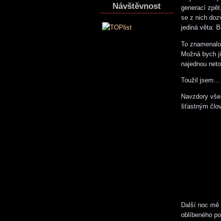
Návštěvnost
generací zpět,
se z nich doz
jediná věta: B
To znamenalo 
Možná bych jí
najednou neto
Toužil jsem…
Navzdory všemu
šťastným člo
Další noc mě 
oblíbeného po