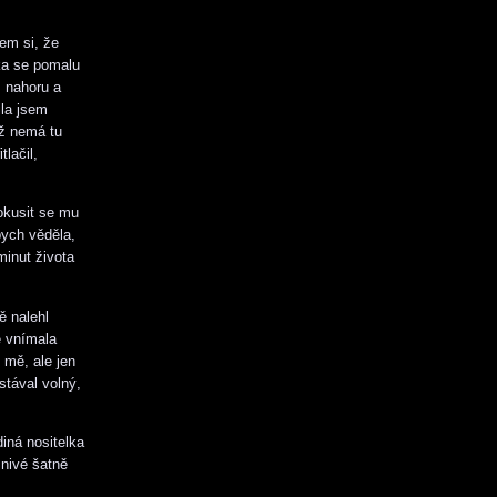
sem si, že
ka se pomalu
 nahoru a
ila jsem
už nemá tu
lačil,
okusit se mu
bych věděla,
minut života
ě nalehl
e vnímala
 mě, ale jen
stával volný,
iná nositelka
snivé šatně