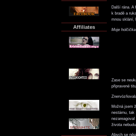
Další rána. A 
k bradě a ruk
mnou sklání, 
Affiliates
Moje holčičk
Zase se neuká
připravené tit
Znervózňoval
Možná jsem ži
nestárnu, tak
nezareagoval 
života nebudu
Abych se něja