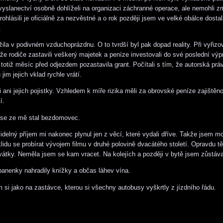
lvyslanectví osobně dohlíželi na organizaci záchranné operace, ale nemohli z
ohlásili je oficiálně za nezvěstné a o rok později jsem ve velké obálce dostal
.
žila v podivném vzduchoprázdnu. O to tvrdší byl pak dopad reality. Při vyřizo
 že rodiče zastavili veškerý majetek a peníze investovali do své poslední výp
m totiž měsíc před odjezdem pozastavila grant. Počítali s tím, že autorská pr
 jim jejich vklad rychle vrátí.
ani jejich pojistky. Vzhledem k míře rizika měli za obrovské peníze zajištěno
í.
se ze mě stal bezdomovec.
videlný příjem mi nakonec plynul jen z věcí, které vydali dříve. Takže jsem mo
klidu se probírat vývojem filmu v druhé polovině dvacátého století. Opravdu t
vátky. Neměla jsem se kam vracet. Na kolejích a později v bytě jsem zůstáv
panenky nahradily knížky a občas láhev vína.
m si jako na zastávce, kterou si všechny autobusy vyškrtly z jízdního řádu.