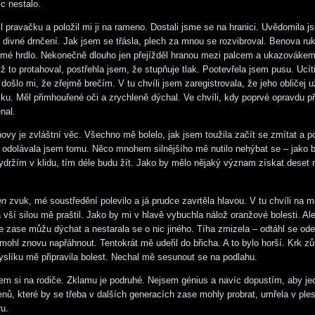
ic nestalo.
l pravačku a položil mi ji na rameno. Dostali jsme se na hranici. Uvědomila j
 divné drnčení. Jak jsem se třásla, plech za mnou se rozvibroval. Benova ru
mé hrdlo. Nekonečně dlouho jen přejížděl hranou mezi palcem a ukazovákem
yž to protahoval, postřehla jsem, že stupňuje tlak. Pootevřela jsem pusu. Ucít
 došlo mi, že zřejmě brečím. V tu chvíli jsem zaregistrovala, že jeho obličej 
u. Měl přimhouřené oči a zrychleně dýchal. Ve chvíli, kdy poprvé opravdu přit
nal.
vy je zvláštní věc. Všechno mě bolelo, jak jsem toužila začít se zmítat a p
e odolávala jsem tomu. Něco mnohem silnějšího mě nutilo nehýbat se – jako 
ydržím v klidu, tím déle budu žít. Jako by mělo nějaký význam získat deset 
en
zvuk, mé soustředění polevilo a já prudce zavrtěla hlavou. V tu chvíli na m
 vší silou mě praštil. Jako by mi v hlavě vybuchla nálož oranžové bolesti. Al
že zase můžu dýchat a nestarala se o nic jiného. Tíha zmizela – odtáhl se ode
 mohl znovu napřáhnout. Tentokrát mě udeřil do břicha. A to bylo horší. Krk zů
kyslíku mě připravila bolest. Nechal mě sesunout se na podlahu.
m si na rodiče. Zklamu je podruhé. Nejsem génius a navíc dopustím, aby jed
genů, které by se třeba v dalších generacích zase mohly probrat, umřela v ple
u.