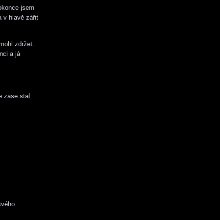
 Dokonce jsem
 v hlavě zářit
 mohl zdržet.
ci a já
e zase stal
.
 svého