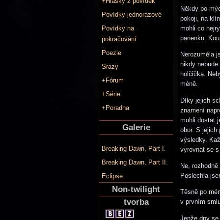
+Hlášky z povídek
Někdy po mých
Povídky jednorázové
pokoji, na kl
mohli co nejr
Povídky na
panenku. Koup
pokračování
Poezie
Nerozuměla js
nikdy nebude.
Srazy
holčička. Neb
+Fórum
méně.
+Série
Díky jejich s
+Poradna
znamení napro
mohli dostat 
Galerie
obor. S jejic
výsledky. Kaž
Breaking Dawn, Part I.
vyrovnat se s
Breaking Dawn, Part II.
Ne, rozhodně 
Poslechla jsem
Eclipse
Non-twilight
Těsně po mém
tvorba
v prvním smlu
Jenže dny se 