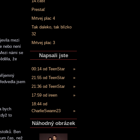
14.časť
Prestať
Mrtvej plac 4
Tak daleko, tak blízko
32
jevila mezi
Mrtvej plac 3
je nebo není
 Mezi námi se
Napsali jste
ěděla, že
.
00:14 od TeenStar
»
příjemný
21:55 od TeenStar
»
předvedla jsem
21:36 od TeenStar
»
17:59 od ireen
»
18:44 od
la bych
CharlieSwann23
»
když to
Náhodný obrázek
stolků. Ben
imum čas, než