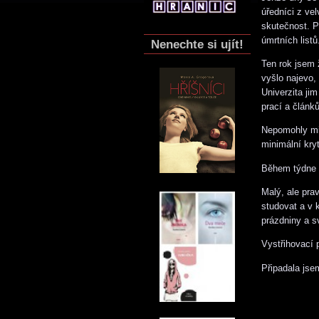
úředníci z ve
skutečnost. Pr
úmrtních listů
Nenechte si ujít!
Ten rok jsem 
vyšlo najevo,
Univerzita ji
prací a článků
Nepomohly mi 
minimální kryt
Během týdne 
Malý, ale pra
studovat a v 
prázdniny a s
Vystřihovací 
Připadala jse