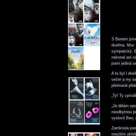
S Benem jsme 
dveřma. Moc t
sympatický. B
nekonal ani n
jsem jediná s
A to byl i dn
večer a my se
přehnaně pře
„Ty! Ty zpívá
„Já dělám spo
neodbytnou po
vyslovil Ben, 
Zamknula jsem
mezitím uklid