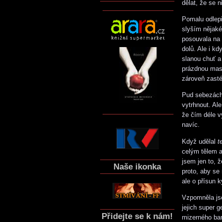
dělat, že se n
Pomalu odlepi
slyším nějaké
posouvala na 
dolů. Ale i kd
slanou chuť a
prázdnou mask
zároveň zasté
Pud sebezácho
vytrhnout. Al
že čím déle v
navíc.
Když udělal
t
celým tělem a
jsem jen to, 
Naše ikonka
proto, aby se
ale o přísun 
Vzpomněla jse
jejich super 
Přidejte se k nám!
mizerného bar