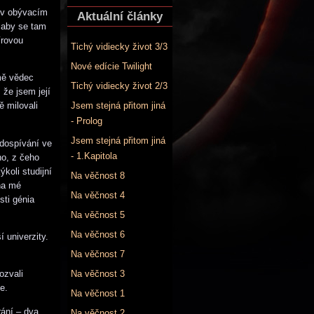
i v obývacím
Aktuální články
, aby se tam
írovou
Tichý vidiecky život 3/3
Nové edície Twilight
mě vědec
Tichý vidiecky život 2/3
že jsem její
Jsem stejná přitom jiná
 milovali
- Prolog
Jsem stejná přitom jiná
 dospívání ve
- 1.Kapitola
ho, z čeho
koli studijní
Na věčnost 8
 na mé
Na věčnost 4
sti génia
Na věčnost 5
Na věčnost 6
 univerzity.
Na věčnost 7
Na věčnost 3
ozvali
e.
Na věčnost 1
rání – dva
Na věčnost 2