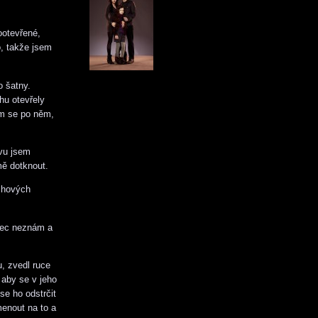
ootevřené,
o, takže jsem
o šatny.
hu otevřely
em se po něm,
ovu jsem
mě dotknout.
chových
ůbec neznám a
u, zvedl ruce
 aby se v jeho
 se ho odstrčit
enout na to a