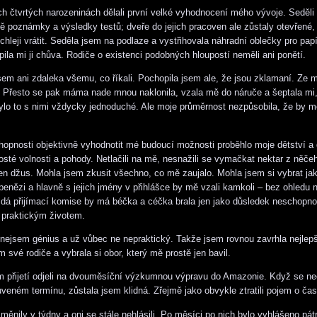
 čtvrtých narozeninách dělali první velké vyhodnocení mého vývoje. Seděl
íně poznámky a výsledky testů; dveře do jejich pracoven ale zůstaly otevřené
ychleji vrátit. Seděla jsem na podlaze a vystřihovala náhradní oblečky pro pap
ila mi ji chůva. Rodiče o existenci podobných hloupostí neměli ani ponětí.
em ani zdaleka všemu, co říkali. Pochopila jsem ale, že jsou zklamaní. Ze 
 Přesto se pak máma nade mnou naklonila, vzala mě do náruče a šeptala mi, 
ylo to s nimi vždycky jednoduché. Ale moje průměrnost nezpůsobila, že by mě
chopnosti objektivně vyhodnotit mé budoucí možnosti proběhlo moje dětství a
sté volnosti a pohody. Netlačili na mě, nesnažili se vymačkat nektar z něče
jen džus. Mohla jsem zkusit všechno, co mě zaujalo. Mohla jsem si vybrat jaký
h penězi a hlavně s jejich jmény v přihlášce by mě vzali kamkoli – bez ohledu
dá přijímací komise by má béčka a céčka brala jen jako důsledek neschopno
 praktickým životem.
nejsem génius a už vůbec ne nepraktický. Takže jsem rovnou zavrhla nejlepší
 své rodiče a vybrala si obor, který mě prostě jen bavil.
 přijetí odjeli na dvouměsíční výzkumnou výpravu do Amazonie. Když se ne
veném termínu, zůstala jsem klidná. Zřejmě jako obvykle ztratili pojem o čas
měnily v týdny a oni se stále nehlásili. Po měsíci po nich bylo vyhlášeno pát