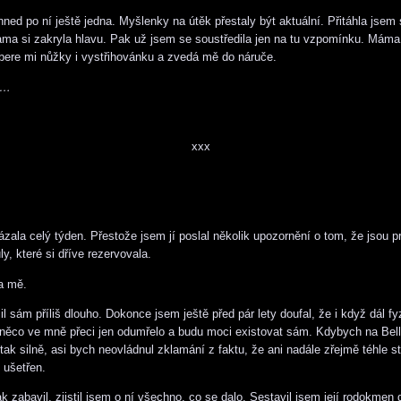
hned po ní ještě jedna. Myšlenky na útěk přestaly být aktuální. Přitáhla jsem 
ama si zakryla hlavu. Pak už jsem se soustředila jen na tu vzpomínku. Mám
bere mi nůžky i vystřihovánku a zvedá mě do náruče.
a…
xxx
zala celý týden. Přestože jsem jí poslal několik upozornění o tom, že jsou pr
uly, které si dříve rezervovala.
a mě.
l sám příliš dlouho. Dokonce jsem ještě před pár lety doufal, že i když dál fy
 něco ve mně přeci jen odumřelo a budu moci existovat sám. Kdybych na Bel
tak silně, asi bych neovládnul zklamání z faktu, že ani nadále zřejmě téhle 
 ušetřen.
k zabavil, zjistil jsem o ní všechno, co se dalo. Sestavil jsem její rodokmen