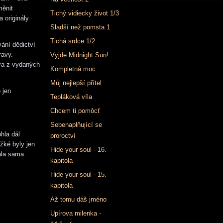
měnit
Tichý vidiecky život 1/3
a originály
Sladší než pomsta 1
Tichá srdce 1/2
vání dědictví
ravy.
Vyjde Midnight Sun!
áva z vydaných
Kompletná moc
Můj nejlepší přítel
 jen
Tepláková víla
Chcem ti pomôcť
Sebenaplňující se
hla dál
proroctví
ěžké byly jen
Hide your soul - 16.
ala sama.
kapitola
Hide your soul - 15.
kapitola
Až tomu dáš jméno
Upírova milenka -