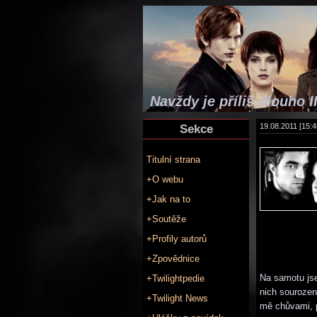
Navždy je příliš dlouho II
Sekce
19.08.2011 [15:4
Titulní strana
+O webu
+Jak na to
+Soutěže
+Profily autorů
+Zpovědnice
Na samotu jse
+Twilightpedie
nich sourozen
+Twilight News
mě chůvami, 