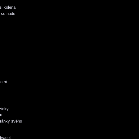
si kolena
a se nade
o ni
zicky
lu
stránky svého
 dvacet