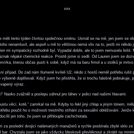
xxx
měli tento týden čtvrtou společnou směnu. Usmál se na mě, jen jsem se ob
oho nenamluvil, ale aspoň u mě to většinou nemá vliv na to, jestli mi někdo 
en mi sympatický rozhodně byl. Vypadal dobře, ale to jsem nemusela řešit.
áznak nějaké chemické reakce. Prostě jsme si sedli. Od Lauren jsem se dozv
ervírka, kterou občas pustí k sobě, když má na baru frmol a u stolků je mrtvo
ešní případ. Do zad nám tlumeně kvíleli U2, nikdo z hostů neměl potřebu rušit 
 výborně doplňovali. Když jsem ho přistihla, že si trochu falešně pobrukuje, 
kvapený výraz.
š!“ Naoko zvážněl a poslepu sáhnul pro láhev v polici nad našimi hlavami.
ustu věcí, kotě,“ zamrkal na mě. Kdyby to řekl jiný chlap a jiným tónem, mě
třebu poučit ho o možnosti trestního stíhání za sexuální obtěžování. Jenže 
docílil jen toho, že jsem se přihlouple zachichotala.
 za poslední dvojicí nalámaných manažerů a rychle posbírala zbylé sklo ze 
il bar. Chystala jsem se jako vždycky bleskově převléknout a zkrátit na min