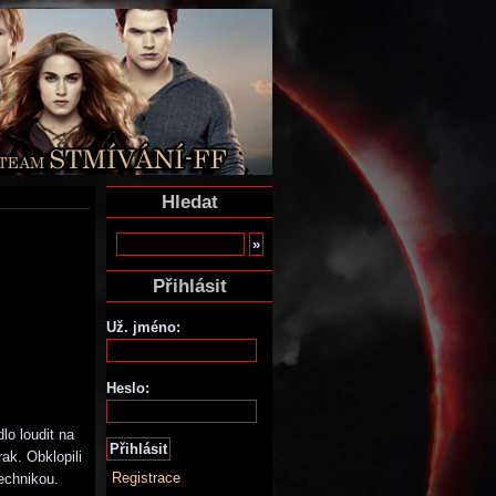
Hledat
Přihlásit
Už. jméno:
Heslo:
lo loudit na
ak. Obklopili
Registrace
echnikou.