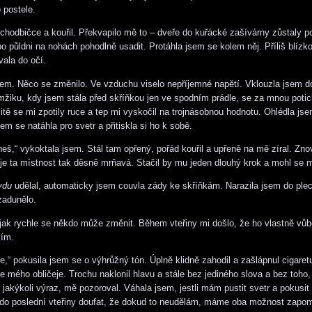
 postele.
 chodbičce a kouřil. Překvapilo mě to – dveře do kuřácké zašívárny zůstaly p
o půldni na nohách pohodlně usadit. Protáhla jsem se kolem něj. Příliš blízk
ala do očí.
sem. Něco se změnilo. Ve vzduchu viselo nepříjemné napětí. Vklouzla jsem d
žiku, kdy jsem stála před skříňkou jen ve spodním prádle, se za mnou potic
tě se mi zpotily ruce a tep mi vyskočil na trojnásobnou hodnotu. Ohlédla js
em se natáhla pro svetr a přitiskla si ho k sobě.
neš,“ vykoktala jsem. Stál tam opřený, pořád kouřil a upřeně na mě zíral. Zn
e je ta místnost tak děsně mrňavá. Stačil by mu jeden dlouhý krok a mohl se 
vdu
udělal, automaticky jsem couvla zády ke skříňkám. Narazila jsem do ple
zadunělo.
jak rychle se někdo může změnit. Během vteřiny mi došlo, že ho vlastně v
vím.
e,“ pokusila jsem se o výhrůžný tón. Úplně klidně zahodil a zašlápnul cigaret
le mého obličeje. Trochu naklonil hlavu a stále bez jediného slova a bez toho,
il jakýkoli výraz, mě pozoroval. Váhala jsem, jestli mám pustit svetr a pokusit
 do poslední vteřiny doufat, že dokud to neudělám, máme oba možnost zapom