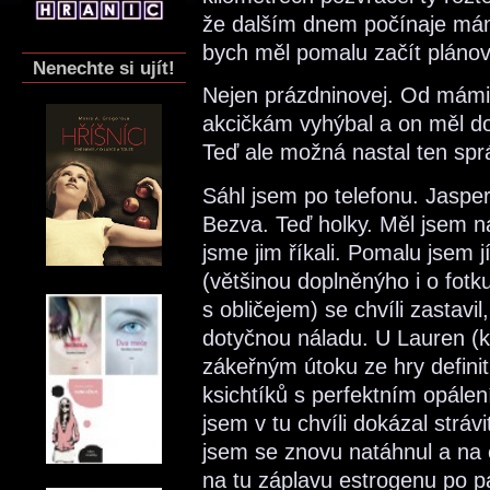
že dalším dnem počínaje má
bych měl pomalu začít plánov
Nenechte si ujít!
Nejen prázdninovej. Od mám
akcičkám vyhýbal a on měl do
Teď ale možná nastal ten spr
Sáhl jsem po telefonu. Jaspe
Bezva. Teď holky. Měl jsem n
jsme jim říkali. Pomalu jsem 
(většinou doplněnýho i o fotk
s obličejem) se chvíli zastavi
dotyčnou náladu. U Lauren (
zákeřným útoku ze hry definit
ksichtíků s perfektním opál
jsem v tu chvíli dokázal strávi
jsem se znovu natáhnul a na ch
na tu záplavu estrogenu po p