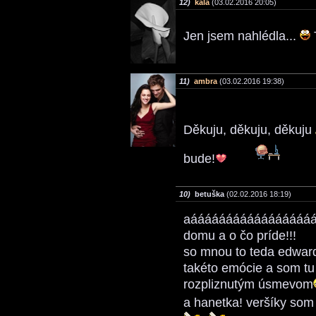
12)
kala
(03.02.2016 20:05)
Jen jsem nahlédla...
11)
ambra
(03.02.2016 19:38)
Děkuju, děkuju, děkuju
bude!
10)
betuška
(02.02.2016 18:19)
aááááááááááááááááááác
domu a o čo príde!!!
so mnou to teda edwar
takéto emócie a som tu 
rozpliznutým úsmevom
a hanetka! veršíky som