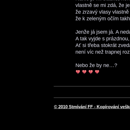
vlastně se mi zdá, že je
že zrzavý vlasy vlastně
že k zeleným očím takh
Jenže já jsem já. A ned
A tak vyjde s prázdnou
Ať si třeba stokrát zve
není víc než trapnej ro
Nebo že by ne…?
© 2010 Stmívání FF - Kopírování vešk