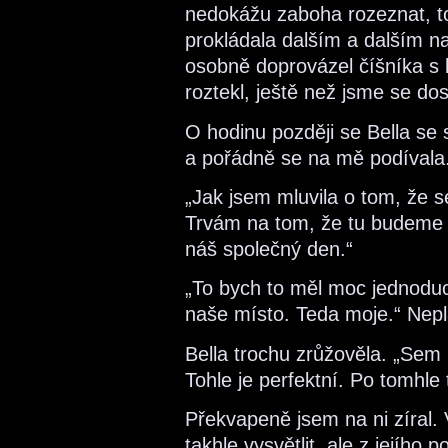
nedokážu zaboha rozeznat, to
prokládala dalším a dalším n
osobně doprovázel číšníka s
roztekl, ještě než jsme se dos
O hodinu později se Bella s
a pořádně se na mě podívala
„Jak jsem mluvila o tom, že s
Trvám na tom, že tu budeme
náš společný den.“
„To bych to měl moc jednoduc
naše místo. Teda moje.“ Nep
Bella trochu zrůžověla. „Sem
Tohle je perfektní. Po tomhle 
Překvapeně jsem na ni zíral.
takhle vysvětlit, ale z jejího 