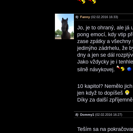
9)
Fanny
(02.02.2016 16:33)
Jo, je to ohraný, ale já
pong emocí, kdy vtip p
zase zpátky a všechny t
jedinýho zádrhelu, že b
dny a jen se dál rozplý
Jako vždycky je i tenhl
silně návykovej.
10 kapitol? Nemělo jic
jen když to dopíšeš
Díky za další zpříjemně
8)
Dommy1
(02.02.2016 16:27)
Teším sa na pokračova