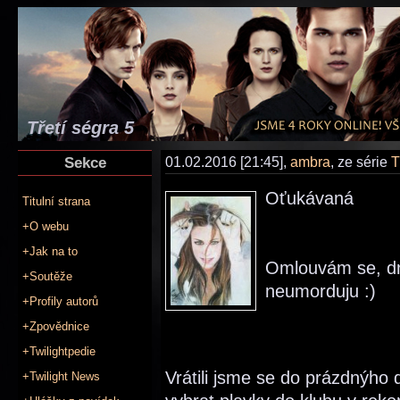
Třetí ségra 5
Sekce
01.02.2016 [21:45],
ambra
, ze série
T
Oťukávaná
Titulní strana
+O webu
+Jak na to
Omlouvám se, dne
+Soutěže
neumorduju :)
+Profily autorů
+Zpovědnice
+Twilightpedie
Vrátili jsme se do prázdnýho 
+Twilight News