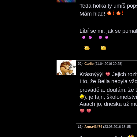
Teda holka ty umíš pop
Mám hlad!
Líbí se mi, jak se pomal
20)
Carlie
(11.04.2016 20:28)
Krásnýýý!
Jejich ro
I to, že Bella nebyla v
prováděla, doufám, že
), je fajn, školometstv
Aaach jo, dneska už mu
19)
Anna43474
(23.03.2016 18:15)