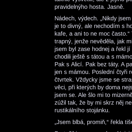
pravidelnýho hosta. Jasně.
Nádech, výdech. „Nikdy jsem
je to divný, ale nechodím s 
kafe, a ani to ne moc často.“ 
trapný, jenže nevěděla, jak mi
jsem byl zase hodnej a řekl jí
chodili ještě s tátou a s mám
Pak s Alicí. Pak bez táty. A pa
jen s mámou. Poslední čtyři 
čtvrtek. Vždycky jsme se strašn
věci, při kterých by doma nejs
jsem se. Ale šlo mi to mizern
zúžil tak, že by mi skrz něj n
rustikálního stojánku.
„Jsem blbá, promiň,“ řekla tiš