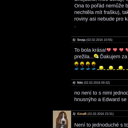
Ona to pořád nemůže b
nechtěla mít frašku), t
roviny asi nebude pro k
.
5)
Sneja
(02.02.2016 10:55)
To bola krása!
prežila...
Ďakujem za ď
4)
Niki
(02.02.2016 09:32)
no není to s nimi jedno
hnusnýho a Edward se 
3)
GinaB
(01.02.2016 23:31)
Není to jednoduché s to