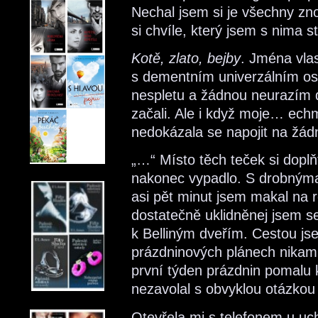
Nechal jsem si je všechny zno
si chvíle, který jsem s nima st
Kotě, zlato, bejby
. Jména vlas
s dementním univerzálním os
nespletu a žádnou neurazím 
začali. Ale i když moje… e
nedokázala se napojit na žád
„…“ Místo těch teček si doplň
nakonec vypadlo. S drobnýma
asi pět minut jsem makal na
dostatečně uklidněnej jsem s
k Belliným dveřím. Cestou js
prázdninových plánech nikam 
první týden prázdnin pomalu k
nezavolal s obvyklou otázko
Otevřela mi s telefonem u uch