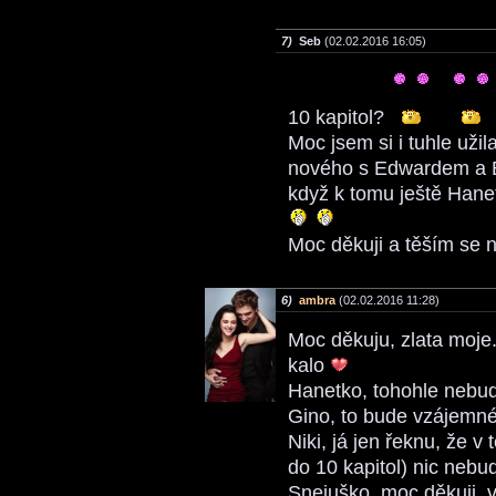
7)
Seb
(02.02.2016 16:05)
10 kapitol?
Moc jsem si i tuhle uži
nového s Edwardem a Bel
když k tomu ještě Hanet
Moc děkuji a těším se 
6)
ambra
(02.02.2016 11:28)
Moc děkuju, zlata moje
kalo
Hanetko, tohohle nebud
Gino, to bude vzájemn
Niki, já jen řeknu, že 
do 10 kapitol) nic nebu
Snejuško, moc děkuji,