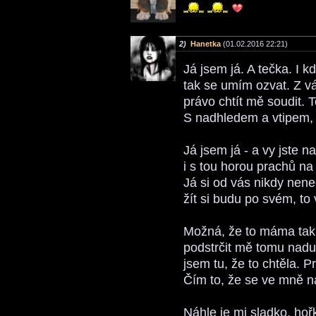
2)
Hanetka
(01.02.2016 22:21)
Já jsem já. A tečka. I 
tak se umím ozvat. Z v
právo chtít mě soudit. 
S nadhledem a vtipem,
Já jsem já - a vy jste n
i s tou horou prachů na
Já si od vás nikdy nenec
žít si budu po svém, to
Možná, že to máma takh
podstrčit mě tomu nadu
jsem tu, že to chtěla. Pr
Čím to, že se ve mně n
Náhle je mi sladko, hoř