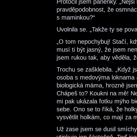
Protočil jsem panenky. „Nejsi 
pravděpodobnost, že osmnáct
s maminkou?“
Uvolnila se. „Takže ty se po
„O tom nepochybuj! Stačí, k
musí ti být jasný, že jsem n
jsem rukou tak, aby věděla, ž
Trochu se zašklebila. „Když 
osoba s medovýma loknama 
biologická máma, hrozně jsem
Chápeš to? Koukni na mě! Nem
mi pak ukázala fotku mýho bi
sebe. Ono se to říká, že holk
vysvětlit holkám, co mají za 
Už zase jsem se dusil smíchy.