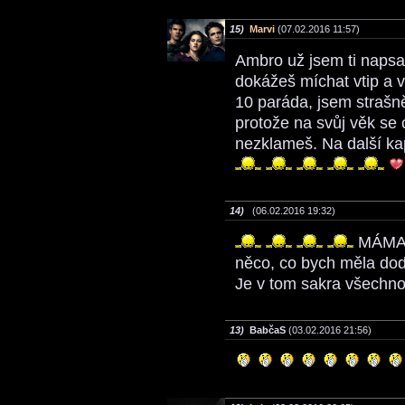
15)
Marvi
(07.02.2016 11:57)
Ambro už jsem ti napsala
dokážeš míchat vtip a v
10 paráda, jsem strašn
protože na svůj věk se
nezklameš. Na další ka
14)
(06.02.2016 19:32)
MÁMA 
něco, co bych měla do
Je v tom sakra všechno.
13)
BabčaS
(03.02.2016 21:56)