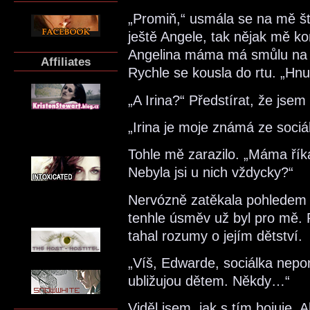
„Promiň,“ usmála se na mě šťa
ještě Angele, tak nějak mě 
Angelina máma má smůlu na c
Affiliates
Rychle se kousla do rtu. „Hnu
„A Irina?“ Předstírat, že jse
„Irina je moje známá ze sociá
Tohle mě zarazilo. „Máma říkal
Nebyla jsi u nich vždycky?“
Nervózně zatěkala pohledem 
tenhle úsměv už byl pro mě. P
tahal rozumy o jejím dětství.
„Víš, Edwarde, sociálka nep
ubližujou dětem. Někdy…“
Viděl jsem, jak s tím bojuje. 