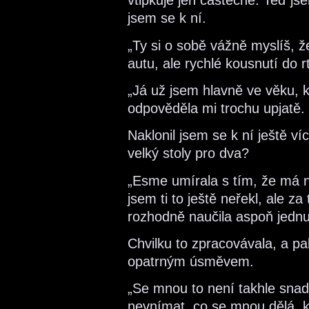
vtipkuje jen částečně. Teď jsem
jsem se k ní.
„Ty si o sobě vážně myslíš, ž
autu, ale rychlé kousnutí do rt
„Já už jsem hlavně ve věku, k
odpověděla mi trochu upjatě.
Naklonil jsem se k ní ještě v
velký stoly pro dva?
„Esme umírala s tím, že má n
jsem ti to ještě neřekl, ale z
rozhodně naučila aspoň jedn
Chvilku to zpracovávala, a p
opatrným úsměvem.
„Se mnou to není takhle snad
nevnímat, co se mnou dělá, 