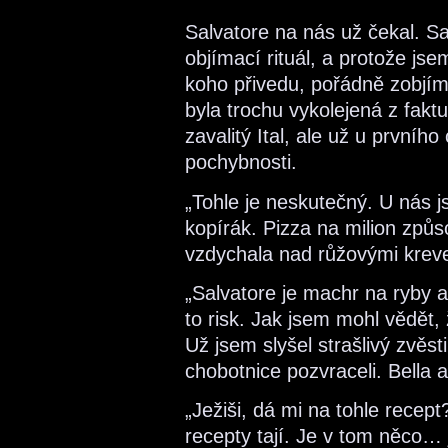
Salvatore na nás už čekal. S
objímací rituál, a protože js
koho přivedu, pořádně zobjíma
byla trochu vykolejená z faktu
zavalitý Ital, ale už u první
pochybnosti.
„Tohle je neskutečný. U nás j
kopírák. Pizza na milion způ
vzdychala nad růžovými krev
„Salvatore je machr na ryby a
to risk. Jak jsem mohl vědět
Už jsem slyšel strašlivý zvěst
chobotnice pozvraceli. Bella 
„Ježiši, dá mi na tohle recept
recepty tají. Je v tom něco… 