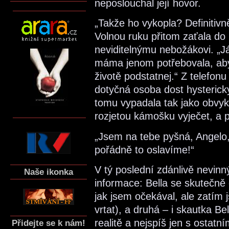
neposlouchal její hovor.
„Takže ho vykopla? Definitivn
Volnou ruku přitom zaťala do
neviditelnýmu nebožákovi. „Já 
máma jenom potřebovala, aby 
životě podstatnej.“ Z telefonu
dotyčná osoba dost hystericky
tomu vypadala tak jako obvyk
rozjetou kámošku vyječet, a pa
„Jsem na tebe pyšná, Angelo, 
pořádně to oslavíme!“
V tý poslední zdánlivě nevinn
Naše ikonka
informace: Bella se skutečně 
jak jsem očekával, ale zatím
vrtat), a druhá – i skautka Be
realitě a nejspíš jen s ostat
Přidejte se k nám!