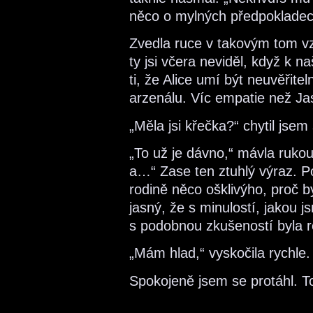
něco o mylných předpoklade
Zvedla ruce v takovým tom v
ty jsi včera neviděl, když k n
ti, že Alice umí být neuvěřit
arzenálu. Víc empatie než Ja
„Měla jsi křečka?“ chytil jsem
„To už je dávno,“ mávla rukou
a…“ Zase ten ztuhlý výraz. P
rodině něco ošklivýho, proč b
jasný, že s minulostí, jakou j
s podobnou zkušeností byla r
„Mám hlad,“ vyskočila rychl
Spokojeně jsem se protáhl. T