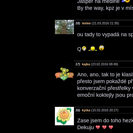
Jasper na medině
By the way, kpz je v mí
18)
leelee
(21.03.2016 21:35)
ou tady to vypadá na 
Q
17)
kajka
(23.02.2016 08:49)
Ano, ano, tak to je klas
přesto jsem pokaždé př
konverzační přestřelky
emoční koktejly jsou p
16)
kytka
(15.02.2016 20:27)
Zase jsem do toho hezk
Dekuju