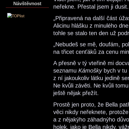
Návštěvnost
neřekne. Přestal jsem ji dusit.
„Připravená na další část úž
Alicinu hlášku z minulého dn
tohle se stalo ten den už pod
„Nebudeš se mě, doufám, poko
na třicet cenťáků za cenu mi
A přesně v tý vteřině mi docv
seznamu
Kámošky
bych v tu 
z ní jakoukoliv látku jedině se
Ne kvůli závěti. Ne kvůli tom
ještě nějak přežít.
Prostě jen proto, že Bella pat
věci nikdy neřeknete, protože
a z nějakýho záhadnýho důvodu
holek, jako je Bella nikdy, vá