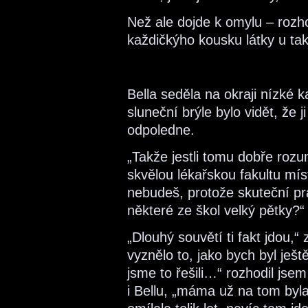
Než ale dojde k omylu – roz
každičkýho kousku látky u ta
Bella seděla na okraji nízké k
sluneční brýle bylo vidět, že
odpoledne.
„Takže jestli tomu dobře rozu
skvělou lékařskou fakultu míst
nebudeš, protože skuteční pr
některé ze škol velký pětky?“
„Dlouhý souvětí ti fakt jdou,“
vyznělo to, jako bych byl ješt
jsme to řešili…“ rozhodil jse
i Bellu, „máma už na tom byl