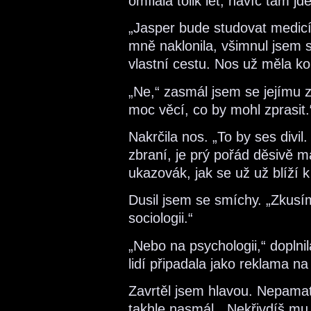
omílala tolik let, navíc tam j
„Jasper bude studovat medicín
mně naklonila, všimnul jsem si
vlastní cestu. Nos už měla ko
„Ne,“ zasmál jsem se jejímu 
moc věcí, co by mohl zprasit.
Nakrčila nos. „To by ses divil
zbraní, je prý pořád děsivě m
ukazovák, jak se už už blíží
Dusil jsem se smíchy. „Zkusí
sociologii.“
„Nebo na psychologii,“ doplnil
lidí připadala jako reklama n
Zavrtěl jsem hlavou. Nepamat
takhle nasmál. „Nekřivdíš mu 