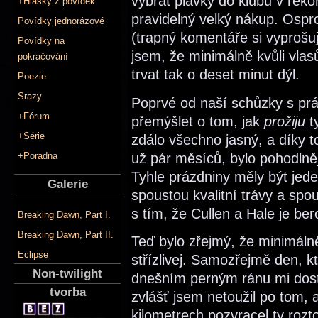
vybrat plavky do klubu v reko
+Hlášky z povídek
pravidelný velký nákup. Osprc
Povídky jednorázové
(trapný komentáře si vyprošuj
Povídky na
jsem, že minimálně kvůli vla
pokračování
trvat tak o deset minut dýl.
Poezie
Srazy
Poprvé od naší schůzky s pr
+Fórum
přemýšlet o tom, jak
prožiju
t
+Série
zdálo všechno jasný, a díky t
už pár měsíců, bylo pohodlněj
+Poradna
Tyhle prázdniny měly být jed
Galerie
spoustou kvalitní trávy a spo
s tím, že Cullen a Hale je ber
Breaking Dawn, Part I.
Breaking Dawn, Part II.
Teď bylo zřejmý, že minimáln
Eclipse
střízlivej. Samozřejmě den, kt
Non-twilight
dnešním perným ránu mi dost 
tvorba
zvlášť jsem netoužil po tom,
kilometrech pozvracel ty rozt