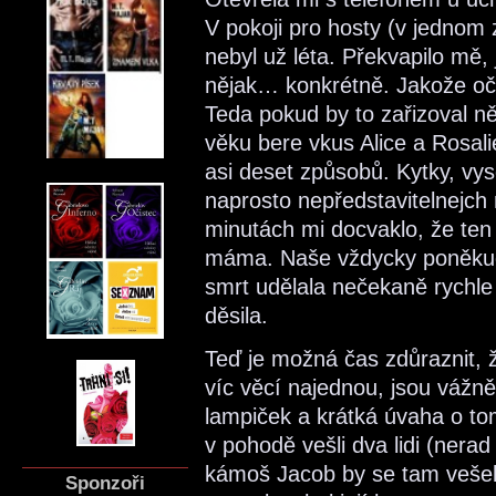
V pokoji pro hosty (v jednom 
nebyl už léta. Překvapilo mě,
nějak… konkrétně. Jakože oči
Teda pokud by to zařizoval ně
věku bere vkus Alice a Rosali
asi deset způsobů. Kytky, vys
naprosto nepředstavitelnejch m
minutách mi docvaklo, že ten 
máma. Naše vždycky poněkud 
smrt udělala nečekaně rychle
děsila.
Teď je možná čas zdůraznit, ž
víc věcí najednou, jsou vážně
lampiček a krátká úvaha o tom
v pohodě vešli dva lidi (nerad 
kámoš Jacob by se tam vešel
Sponzoři