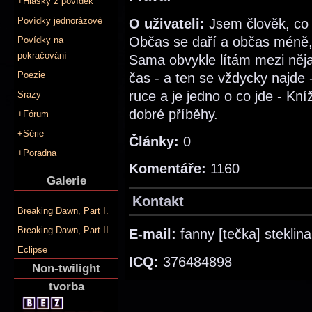
+Hlášky z povídek
Povídky jednorázové
O uživateli:
Jsem člověk, co s
Občas se daří a občas méně, 
Povídky na
pokračování
Sama obvykle lítám mezi něja
Poezie
čas - a ten se vždycky najde
ruce a je jedno o co jde - Kníž
Srazy
dobré příběhy.
+Fórum
+Série
Články:
0
+Poradna
Komentáře:
1160
Galerie
Kontakt
Breaking Dawn, Part I.
Breaking Dawn, Part II.
E-mail:
fanny [tečka] steklin
Eclipse
ICQ:
376484898
Non-twilight
tvorba