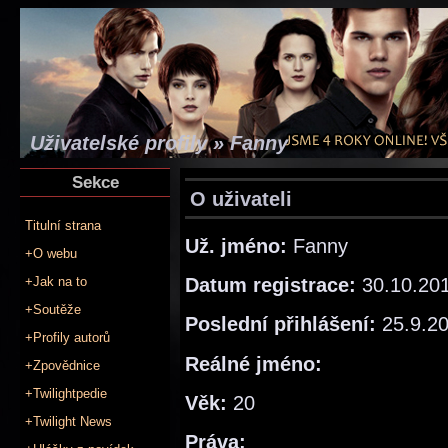
Uživatelské profily » Fanny
Sekce
O uživateli
Titulní strana
Už. jméno:
Fanny
+O webu
Datum registrace:
30.10.20
+Jak na to
+Soutěže
Poslední přihlášení:
25.9.2
+Profily autorů
Reálné jméno:
+Zpovědnice
+Twilightpedie
Věk:
20
+Twilight News
Práva: