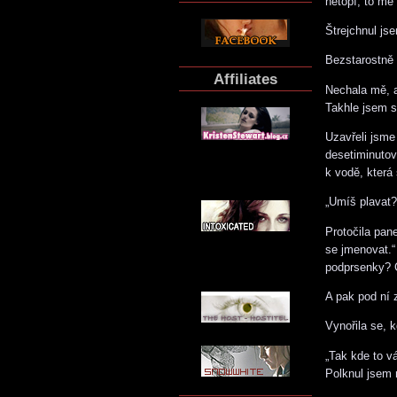
netopí, to mě
Štrejchnul jse
Bezstarostně s
Affiliates
Nechala mě, a
Takhle jsem s
Uzavřeli jsme
desetiminutov
k vodě, která
„Umíš plavat?
Protočila pan
se jmenovat.“
podprsenky? C
A pak pod ní 
Vynořila se, k
„Tak kde to v
Polknul jsem 