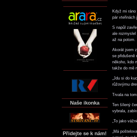
Když mi ráno 
pár vteřinách
S napůl zavře
ale rozmyslel
až na potom. 
Akorát jsem z
se přidušeně 
někoho, kdo n
takže do mě m
„Jdu si do ku
růžovýmu dres
Trvala na tom
Naše ikonka
Ten šílený če
vybrala, zabír
„To jako vážn
„Má poštelova
Přidejte se k nám!