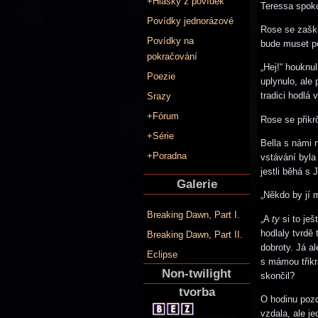
+Hlášky z povídek
Teressa spoko
Povídky jednorázové
Rose se zaškl
Povídky na
bude muset po
pokračování
„Hej!“ houknu
Poezie
uplynulo, ale 
tradici hodlá v
Srazy
+Fórum
Rose se přikrč
+Série
Bella s námi 
+Poradna
vstávání byla
jestli běhá s 
Galerie
„Někdo by jí 
Breaking Dawn, Part I.
„A
ty
si to ješ
hodlaly tvrdě
Breaking Dawn, Part II.
dobroty. Já al
Eclipse
s mámou třikr
Non-twilight
skončil?
tvorba
O hodinu pozdě
vzdala, ale j