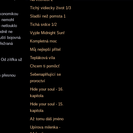
Tichý vidiecky život 1/3
 ekonomikou
Sladší než pomsta 1
i nemohl
Tichá srdce 1/2
 netlouklo
hodně ne
Vyjde Midnight Sun!
uští bojovná
Kompletná moc
přežraná
Můj nejlepší přítel
Tepláková víla
 Od zítřka už
Chcem ti pomôcť
Sebenaplňující se
m přesnou
proroctví
Hide your soul - 16.
kapitola
Hide your soul - 15.
kapitola
Až tomu dáš jméno
Upírova milenka -