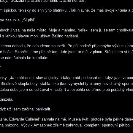
 tady,“ ukázala na azuro nad námi, „vážně netrápí“.
m špičkou tenisky do shnilýho blatníku. „Tak hlavně, že máš svoje kritéria a pr
e zazubila. „Si piš!“
bych ji vzal na naše místo. Moje a mámino. Neřekl jsem jí, že tam chodíval
i s lehkou hlavou mohl užívat Bellino nadšení.
 tichou dohodu, že nebudeme soupeřit. Po půl hodině příjemnýho výklusu jsme
é finále. Skončili jsme přesně tam, kde jsem to měl v plánu. Stáhl jsem si tri
 se nám šplhala ke kotníkům.
“
enky. „Já umět deset slov anglicky a taky umět podepsat se, když já si vzpom
 Bleskově skopla boty, stáhla triko (kdo vymyslel ty pitomý neviditelný sporto
elou dobu jsem se udržoval v naději!) a rozběhla se přímo proti pořádný vlně
zmizela.
dyž už jsem začínal panikařit.
ázne, Edwarde Cullene!“ zařvala na mě. Musela řvát, protože byla pěkně dale
na prázdno. Výcvik Amazonek zřejmě zahrnoval kompletní sportovní pětiboj.