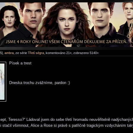
5],
ambra
, ze série
Třetí ségra
, komentováno 21×, zobrazeno 5140×
Písek a trest
Dneska trochu zvážníme, pardon :)
ept, Teresso?“ Ládoval jsem do sebe třetí hromadu neuvěřitelně nadýchanýc
i stačil všimnout, Alice a Rose si právě s patřičně tragickým vzdycháním taky