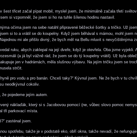
v šest třicet začal pípat mobil, myslel jsem, že minimálně začala třetí světo
 jsem si vzpomněl, že jsem si ho na tuhle šílenou hodinu nastavil.
nýma očima jsem na sebe natáhl připravené běžecké šortky a tričko. Už jsem 
 jsem si to a vrátil se do koupelny. Když jsem běhával s mámou, mohl jsem 
Najednou mi ale přišlo divný, že bych měl na Bellu mluvit s nevyčištěnýma 
vedal ruku, abych zaklepal na její dveře, když je otevřela. Oba jsme vyjekli.
rozesmáli (a já byl vážně rád, že jsem se do tý koupelny vrátil). Už byla oble
akupuje jen v hadrárnách, měla slušnou výbavu. Na jejím tričku jsem se troc
usela strčit.
chyně pro vodu a pro banán. Chceš taky?“ Kývnul jsem. Ne že bych v tu chvíl
u neodkývnul cokoliv.
, že pojedeme jejím autem.
rvený náklaďák, který si s Jacobovou pomocí (ne, vůbec slovo pomoc nemysl
al tři parkovací místa.
ě?“ zasténal jsem.
nou spotřebu, takže je v podstatě eko, obří okna, takže nevadí, že nefunguje