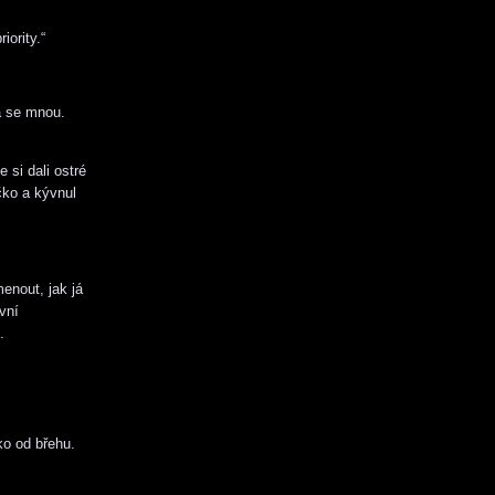
iority.“
a se mnou.
 si dali ostré
čko a kývnul
enout, jak já
vní
.
ko od břehu.