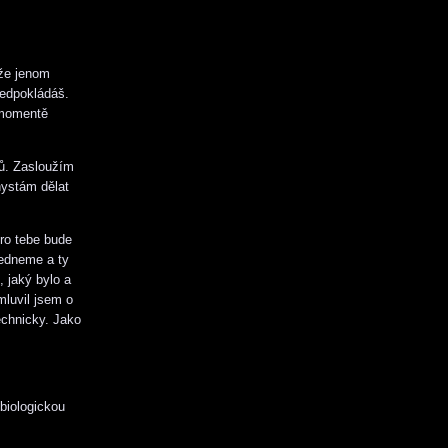
ůže jenom
ředpokládáš.
 momentě
ů. Zasloužím
hystám dělat
ro tebe bude
sedneme a ty
 jaký bylo a
mluvil jsem o
echnicky. Jako
 biologickou