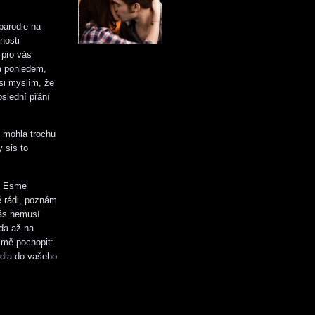
 parodie na
nosti
 pro vás
m pohledem,
 si myslím, že
oslední přání
m mohla trochu
 sis to
ě Esme
ě rádi, poznám
nás nemusí
eda až na
 mě pochopit:
dla do vašeho