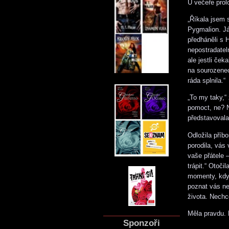
U večeře prolo
„Říkala jsem s
Pygmalion. Já
předháněli s 
nepostradatel
ale jestli ček
na sourozeneck
ráda splnila.“
„To my taky,“
pomoct, ne? N
představovala
Odložila příb
porodila, vás
vaše přátele 
trápit.“ Otoči
momenty, kdy 
poznat vás n
života. Nechc
Měla pravdu. 
Sponzoři