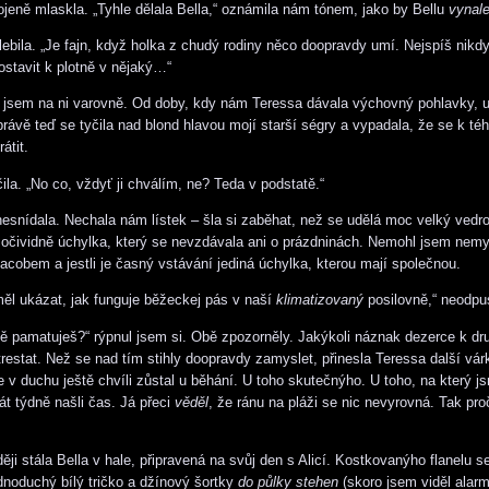
jeně mlaskla. „Tyhle dělala Bella,“ oznámila nám tónem, jako by Bellu
vynale
ebila. „Je fajn, když holka z chudý rodiny něco doopravdy umí. Nejspíš nikdy
stavit k plotně v nějaký…“
l jsem na ni varovně. Od doby, kdy nám Teressa dávala výchovný pohlavky, už
právě teď se tyčila nad blond hlavou mojí starší ségry a vypadala, že se k téh
rátit.
ila. „No co, vždyť ji chválím, ne? Teda v podstatě.“
nesnídala. Nechala nám lístek – šla si zaběhat, než se udělá moc velký vedr
 očividně úchylka, který se nevzdávala ani o prázdninách. Nemohl jsem nemys
Jacobem a jestli je časný vstávání jediná úchylka, kterou mají společnou.
měl ukázat, jak funguje běžeckej pás v naší
klimatizovaný
posilovně,“ neodpust
tě pamatuješ?“ rýpnul jsem si. Obě zpozorněly. Jakýkoli náznak dezerce k dr
 trestat. Než se nad tím stihly doopravdy zamyslet, přinesla Teressa další vá
e v duchu ještě chvíli zůstal u běhání. U toho skutečnýho. U toho, na který j
át týdně našli čas. Já přeci
věděl
, že ránu na pláži se nic nevyrovná. Tak pro
ji stála Bella v hale, připravená na svůj den s Alicí. Kostkovanýho flanelu se
ednoduchý bílý tričko a džínový šortky
do půlky stehen
(skoro jsem viděl alarm