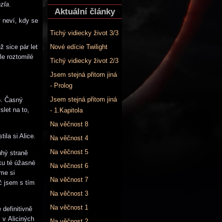
zla
.
Aktuální články
 neví, kdy se
Tichý vidiecky život 3/3
Nové edície Twilight
 sice pár let
le roztomilé
Tichý vidiecky život 2/3
Jsem stejná přitom jiná
- Prolog
Jsem stejná přitom jiná
o. Časný
let na to,
- 1.Kapitola
Na věčnost 8
ila si Alice.
Na věčnost 4
Na věčnost 5
uhý straně
rku té úžasné
Na věčnost 6
sme si
Na věčnost 7
č jsem s tím
Na věčnost 3
Na věčnost 1
 definitivně
 v Aliciných
Na věčnost 2