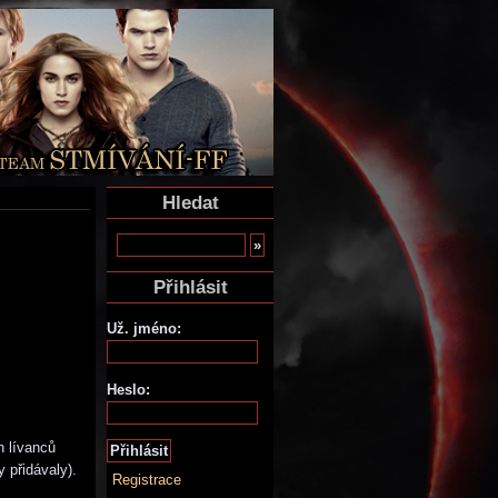
Hledat
Přihlásit
Už. jméno:
Heslo:
h lívanců
 přidávaly).
Registrace