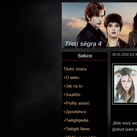
Třetí ségra 4
Sekce
30.01.2016 [21:4
Titulní strana
+O webu
+Jak na to
+Soutěže
+Profily autorů
+Zpovědnice
+Twilightpedie
„Máš nový rec
+Twilight News
(pokud jsem s