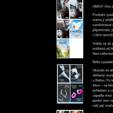
OMG!!! Ona si
Poslední zprá
máma jí přidě
zaměstnávat n
připomínala, 
v těch nemožn
Vrátily se až
ověšená od hl
New collectio
Bella vypadal
Ukázalo se ale
oblíbený rest
s Bellou. Po 
Alice – na Al
pohledem a ce
zapadla mezi m
penězi neví ra
celý její sna