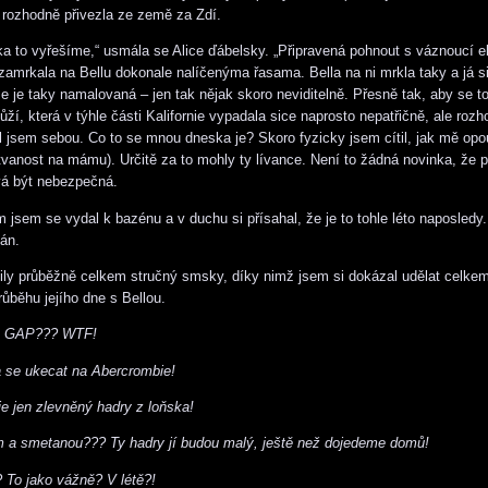
y rozhodně přivezla ze země za Zdí.
ka to vyřešíme,“ usmála se Alice ďábelsky. „Připravená pohnout s váznoucí
zamrkala na Bellu dokonale nalíčenýma řasama. Bella na ni mrkla taky a já s
e je taky namalovaná – jen tak nějak skoro neviditelně. Přesně tak, aby se to
kůží, která v týhle části Kalifornie vypadala sice naprosto nepatřičně, ale roz
l jsem sebou. Co to se mnou dneska je? Skoro fyzicky jsem cítil, jak mě opo
tvanost na mámu). Určitě za to mohly ty lívance. Není to žádná novinka, že 
vá být nebezpečná.
jsem se vydal k bazénu a v duchu si přísahal, že je to tohle léto naposledy.
eán.
ily průběžně celkem stručný smsky, díky nimž jsem si dokázal udělat celke
růběhu jejího dne s Bellou.
e GAP??? WTF!
 se ukecat na Abercrombie!
 jen zlevněný hadry z loňska!
m a smetanou??? Ty hadry jí budou malý, ještě než dojedeme domů!
 To jako vážně? V létě?!