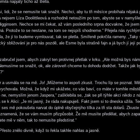
mila napjatý ticho až Bella.
i, lidi, že se nemusíte tak snažit. Nechci, aby tu tři měsíce probíhala nějaká
 nejsem Líza Doolittleová a rozhodně netoužím po tom, abyste se v namyšle
Higginsem. Nechce se mi čekat, až vám posledního srpna docvakne, že jsem
ná. Protože to se nestane, na tom se nejspíš shodneme.“ Přejela nás rychlý
ala, že jí to budeme vymlouvat, tak se pletla. Smířeně pokrčila rameny. „Taky
ý sbližování je pro nás pozdě, ale Esme byla strašně fajn a já bych jí její p
 zabručel jsem, abych zakryl ten protivnej přetlak v krku. „Ale možná bys ná
emusíme se snažit, ok, ale zároveň chceme tu dohodu dodržet. Takže jak by
?“
or a usmála se na mě.
Jo!
„Můžeme to aspoň zkusit. Trochu líp se poznat. M
 vychovala. Možná, že když mi ukážete, co vás baví, co máte v tomhle měst
– ne, nemyslím jenom Jaspera,“ zašklebila se, „tak se při týhle akci nikdo z 
la se k Alici: „Je mi jasný, že ráda nakupuješ. Fakt jsem si to dneska užila. T
ses mě pokoušela narvat do úplně obyčejnýho tílka za tři sta dolarů. Zkuste
eznamená, že se vám musím přizpůsobit. Že mě musíte předělat, abych zapa
ete mě v něm, tak to nemusíte předstírat.“
Přesto znělo divně, když to řekla takhle nahlas a jasně.