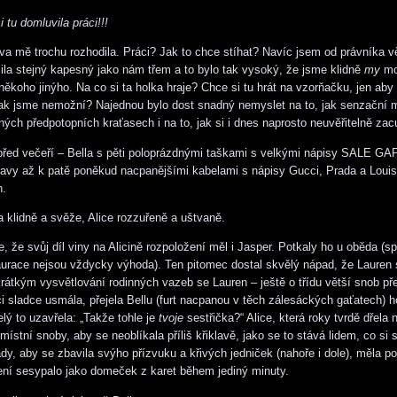
 tu domluvila práci!!!
va mě trochu rozhodila. Práci? Jak to chce stíhat? Navíc jsem od právníka v
lila stejný kapesný jako nám třem a to bylo tak vysoký, že jsme klidně
my
mo
ěkoho jinýho. Na co si ta holka hraje? Chce si tu hrát na vzorňačku, jen ab
jak jsme nemožní? Najednou bylo dost snadný nemyslet na to, jak senzační 
ých předpotopních kraťasech i na to, jak si i dnes naprosto neuvěřitelně zac
 před večeří – Bella s pěti poloprázdnými taškami s velkými nápisy SALE GAP
avy až k patě poněkud nacpanějšími kabelami s nápisy Gucci, Prada a Louis
n.
a klidně a svěže, Alice rozzuřeně a uštvaně.
, že svůj díl viny na Alicině rozpoložení měl i Jasper. Potkaly ho u oběda (s
aurace nejsou vždycky výhoda). Ten pitomec dostal skvělý nápad, že Lauren
krátkým vysvětlování rodinných vazeb se Lauren – ještě o třídu větší snob př
ici sladce usmála, přejela Bellu (furt nacpanou v těch zálesáckých gaťatech) 
lý to uzavřela: „Takže tohle je
tvoje
sestřička?“ Alice, která roky tvrdě dřela 
ístní snoby, aby se neoblíkala příliš křiklavě, jako se to stává lidem, co si
dy, aby se zbavila svýho přízvuku a křivých jedniček (nahoře i dole), měla po
žení sesypalo jako domeček z karet během jediný minuty.