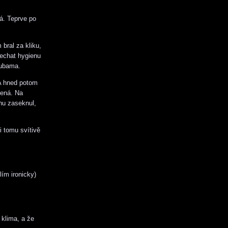
vá. Teprve po
bral za kliku,
nechat hygienu
zubama.
 A hned potom
čená. Na
hu zaseknul,
i tomu svítivě
ím ironicky)
 klima, a že