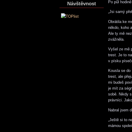
Po půl hodině
Návštěvnost
„Jsi samý pře
Obrátila ke m
někdo, koho a
Ale ty mě ne
zvážněla.
Vyšel ze mě p
trest. Je to 
v písku píseč
Kousla se do 
trest, ale př
mi budeš poví
je mít za ségr
sobě. Nikdy s
právníci. Jak
Nabral jsem d
„Ještě si to 
mámou společ