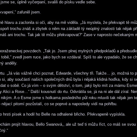
 jsme se, úplně vyčerpaní, svalili do písku vedle sebe.
kvapení,“ zafuněl jsem.
ně hlavu a zaclonila si oči, aby na mě viděla. „Já myslela, že překvapit tě m
spoň trochu znáš a zbytek o něm na základě tý neúplný znalosti tak nějak p
znáš ani trochu. Tak jak tě můžu překvapovat?“ Zase v naprosto nečekaným
oraženeckej povzdech. „Tak jo. Jsem plnej mylných předpokladů a předsudk
na tobě,“ zvedl jsem ruce, jako bych se vzdával. Spíš to ale vypadalo, že se c
ný anděly.
rtu. „Já vás vážně chci poznat, Edwarde, všechny tři. Takže… jo, možná to p
eju si, aby součástí našich společných dnů byla i nějaká klidná hoďka, kdy si 
dat o sobě. Co já vím – o svým dětství, o tom, jaký bylo mít za mámu Esme,
y Alici a Rose…“ Další kousnutí do rtu. Odvrátila se, já na ni ale dál zíral. Ne
 nikým. A o Esme jsme s holkama posledního půl roku mluvili tak nějak jen t
o nějací pitomí pozůstalí, co se poprvé a naposledy vidí na pohřbu.
o hrsti písek a hodil ho Belle na odhalené břicho. Překvapeně vypískla.
nechám projít hlavou, Bello Swanová,, ale už teď ti můžu říct, co máš se svou
ný.“