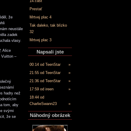
14.časť
Prestať
ěděl, že
Mrtvej plac 4
hli
Tak daleko, tak blízko
y nám neustále
32
měla zadek
Mrtvej plac 3
uchala vlasy.
, Alice
Napsali jste
 Vuitton –
00:14 od TeenStar
»
21:55 od TeenStar
»
21:36 od TeenStar
»
polečný
 seznámí
17:59 od ireen
»
es hadry než
18:44 od
hodnotícím
CharlieSwann23
»
na tom, aby
 se svými
Náhodný obrázek
cit, že se