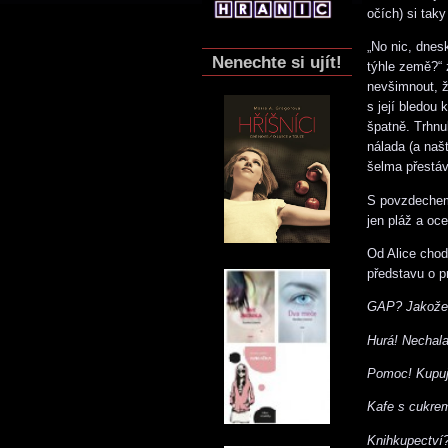
očích) si tak
„No nic, dnes
Nenechte si ujít!
týhle země?“ 
nevšimnout, ž
s její bledou 
špatně. Trhnu
nálada (a naš
šelma přestá
S povzdechem 
jen pláž a oc
Od Alice chod
představu o p
GAP? Jakož
Hurá! Nechala
Pomoc! Kupuje
Kafe s cukre
Knihkupectví?