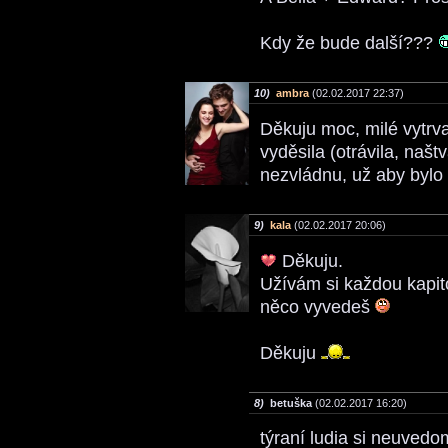
Kdy že bude další???
10)
ambra
(02.02.2017 22:37)
Děkuju moc, milé vytrv
vyděsila (otrávila, našt
nezvládnu, už aby bylo
9)
kala
(02.02.2017 20:06)
Děkuju.
Užívám si každou kapitol
něco vyvedeš
Děkuju
8)
betuška
(02.02.2017 16:20)
týraní ludia si neuvedo