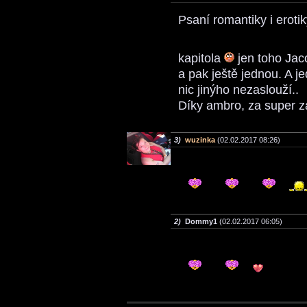
Psaní romantiky i eroti
kapitola
jen toho Jac
a pak ještě jednou. A je
nic jinýho nezaslouží..
Díky ambro, za super z
3)
wuzinka
(02.02.2017 08:26)
2)
Dommy1
(02.02.2017 06:05)