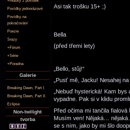
+Hlášky z povídek
Asi tak trošku 15+ ;)
Povídky jednorázové
Povídky na
pokračování
Poezie
Bella
Srazy
(před třemi lety)
+Fórum
+Série
+Poradna
„Bello, stůj!“
Galerie
„Pusť mě, Jacku! Nesahej na
Breaking Dawn, Part I.
„Nebuď hysterická! Kam bys as
Breaking Dawn, Part II.
vypadne. Pak si v klidu prom
Eclipse
Před očima mi tančila fialová
Non-twilight
Musím ven! Nějaká… nějak
tvorba
se s ním, jako by mi šlo doop