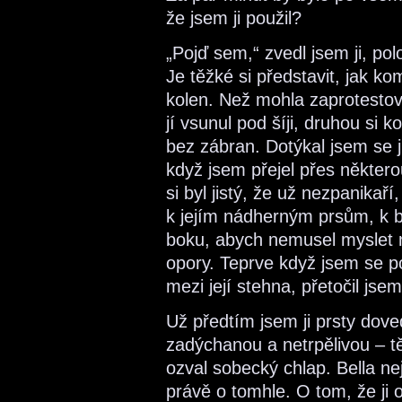
že jsem ji použil?
„Pojď sem,“ zvedl jsem ji, polož
Je těžké si představit, jak ko
kolen. Než mohla zaprotestova
jí vsunul pod šíji, druhou si ko
bez zábran. Dotýkal jsem se 
když jsem přejel přes některou
si byl jistý, že už nezpanikaří
k jejím nádherným prsům, k b
boku, abych nemusel myslet n
opory. Teprve když jsem se p
mezi její stehna, přetočil jse
Už předtím jsem ji prsty doved
zadýchanou a netrpělivou – t
ozval sobecký chlap. Bella ne
právě o tomhle. O tom, že ji 