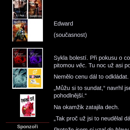
Edward
(současnost)
Sykla bolestí. Při pokusu o co 
pitomou
věc
. Tu noc už asi p
Nemělo cenu dál to odkládat. 
„Můžu si to sundat,“ navrhl js
pohodlnější.“
Na okamžik zatajila dech.
„Tak proč už jsi to neudělal d
Sponzoři
Protože jsem si vzal do hlavy,