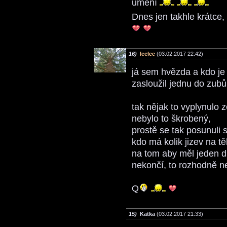
umění
Dnes jen takhle krátce
16)
leelee
(03.02.2017 22:42)
já sem hvězda a kdo je 
zasloužil jednu do zubů
tak nějak to vyplynulo z
nebylo to škrobený,
prostě se tak posunuli 
kdo má kolik jizev na tě
na tom aby měl jeden d
nekončí, to rozhodně ne
Q
15)
Katka
(03.02.2017 21:33)