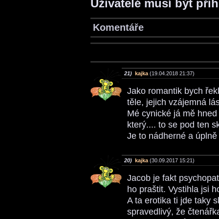
Uživatelé musí být při
Komentáře
21)
kajka
(19.04.2018 21:37)
Jako romantik bych řekla
těle, jejich vzájemná l
Mé cynické já mě hned o
který.... to se pod ten 
Je to nádherné a úplně 
20)
kajka
(30.09.2017 15:21)
Jacob je fakt psychopa
ho praštit. Vystihla jsi
A ta erotika ti jde taky 
spravedlivý, že čtenářka