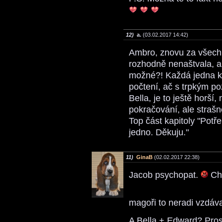
12)
a.
(03.02.2017 14:42)
Ambro, znovu za všechn
rozhodně nenaštvala, an
možné?! Každá jedna ka
počtení, ač s trpkým 
Bella, je to ještě horší,
pokračování, ale strašně
Top část kapitoly "Potř
jedno. Děkuju."
11)
GinaB
(02.02.2017 22:38)
Jacob psychopat.
Chu
magoři to neradi vzdáva
A Bella + Edward? Pro