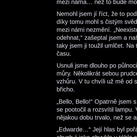
mezi náma… než to bude mo
Nemohl jsem jí říct, že to pod
díky tomu mohl s čistým svědom
mezi námi nezmění. „Neexist
odehnat,“ zašeptal jsem a našel
taky jsem ji toužil umlčet. Na
času.
Usnuli jsme dlouho po půlnoci.
můry. Několikrát sebou prudce
vzhůru. V tu chvíli už mě od 
břicho.
„Bello, Bello!“ Opatrně jsem 
se pootočil a rozsvítil lampu. 
nějakou dobu trvalo, než se 
„Edwarde…“ Její hlas byl pořád