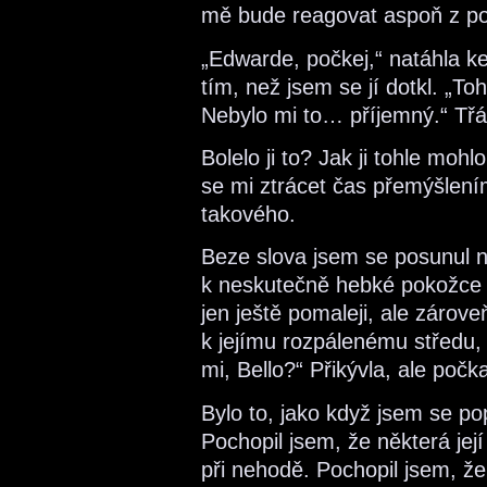
mě bude reagovat aspoň z polo
„Edwarde, počkej,“ natáhla k
tím, než jsem se jí dotkl. „To
Nebylo mi to… příjemný.“ Třás
Bolelo ji to? Jak ji tohle moh
se mi ztrácet čas přemýšlením
takového.
Beze slova jsem se posunul níž
k neskutečně hebké pokožce je
jen ještě pomaleji, ale zárove
k jejímu rozpálenému středu, 
mi, Bello?“ Přikývla, ale počk
Bylo to, jako když jsem se popr
Pochopil jsem, že některá její 
při nehodě. Pochopil jsem, ž