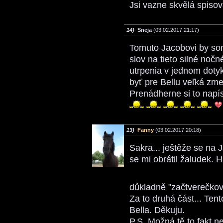
Jsi vazne skvělá spisov
14)
Sneja
(03.02.2017 21:17)
Tomuto Jacobovi by som
slov na tieto silné nočn
utrpenia v jednom doty
byť pre Bellu veľká zm
Prenádherne si to napís
13)
Fanny
(03.02.2017 20:18)
Sakra... ještěže se na
se mi obrátil žaludek. H
důkladně "začtverečko
Za to druhá část... Tent
Bella. Děkuju.
P.S. Možná tě to fakt n