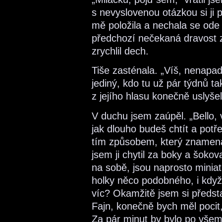
s nevyslovenou otázkou si ji 
mě položila a nechala se ode
předchozí nečekaná dravost zm
zrychlil dech.
Tiše zasténala. „Víš, nenapad
jediný, kdo tu už pár týdnů ta
z jejího hlasu konečně uslyš
V duchu jsem zaúpěl. „Bello, v
jak dlouho budeš chtít a potř
tím způsobem, který znamenal
jsem ji chytil za boky a šokov
na sobě, jsou naprosto miniatu
holky něco podobného, i když
víc? Okamžitě jsem si předsta
Fajn, konečně bych měl pocit
Za pár minut by bylo po všem