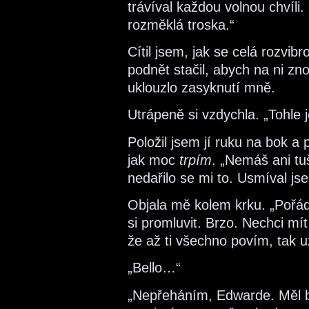
trávíval každou volnou chvíli.
rozměklá troska.“
Cítil jsem, jak se celá rozvi
podnět stačil, abych na ni zn
uklouzlo zasyknutí mně.
Utrápeně si vzdychla. „Tohle 
Položil jsem jí ruku na bok a př
jak moc
trpím
. „Nemáš ani tu
nedařilo se mi to. Usmíval js
Objala mě kolem krku. „Pořá
si promluvit. Brzo. Nechci mí
že až ti všechno povím, tak 
„Bello…“
„Nepřeháním, Edwarde. Měl b