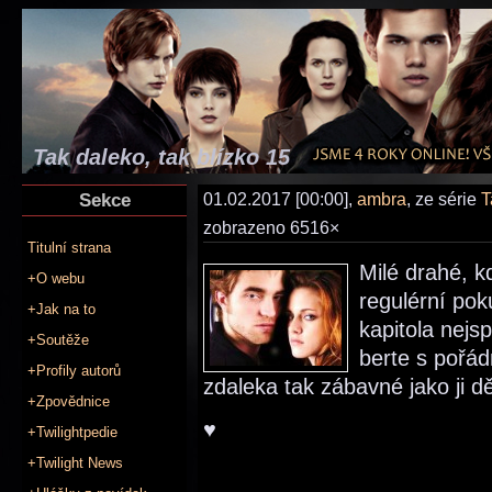
Tak daleko, tak blízko 15
Sekce
01.02.2017 [00:00],
ambra
, ze série
T
zobrazeno 6516×
Titulní strana
Milé drahé, k
+O webu
regulérní pok
+Jak na to
kapitola nejsp
+Soutěže
berte s pořád
+Profily autorů
zdaleka tak zábavné jako ji děl
+Zpovědnice
♥
+Twilightpedie
+Twilight News