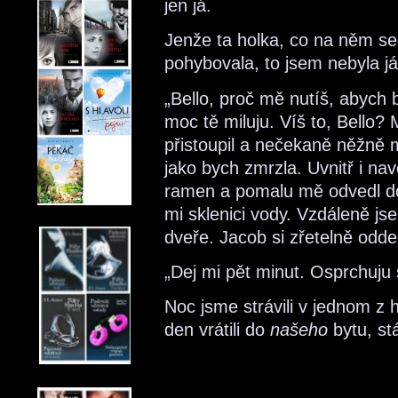
jen já.
Jenže ta holka, co na něm se
pohybovala, to jsem nebyla já
„Bello, proč mě nutíš, abych 
moc tě miluju. Víš to, Bello?
přistoupil a nečekaně něžně m
jako bych zmrzla. Uvnitř i 
ramen a pomalu mě odvedl do 
mi sklenici vody. Vzdáleně j
dveře. Jacob si zřetelně odde
„Dej mi pět minut. Osprchuj
Noc jsme strávili v jednom z 
den vrátili do
našeho
bytu, stá