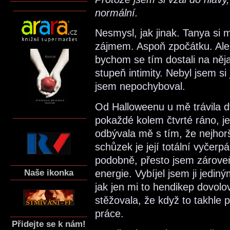
normální.
Nesmysl, jak jinak. Tanya si m
zájmem. Aspoň zpočátku. Ale 
bychom se tím dostali na ně
stupeň intimity. Nebyl jsem si 
jsem nepochyboval.
Od Halloweenu u mě trávila dv
pokaždé kolem čtvrté ráno, ješ
odbývala mě s tím, že nejhor
schůzek je její totální vyčerp
podobně, přesto jsem zároveň
Naše ikonka
energie. Vybíjel jsem ji jed
jak jen mi to hendikep dovolo
stěžovala, že když to takhle 
práce.
Přidejte se k nám!