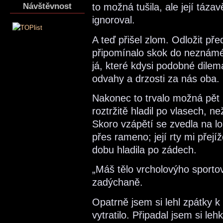
Návštěvnost
to možná tušila, ale její táz
ignoroval.
A teď přišel zlom. Odložit př
připomínalo skok do neznámé
já, které kdysi podobné dile
odvahy a drzosti za nás oba.
Nakonec to trvalo možná pět 
roztržitě hladil po vlasech, n
Skoro vzápětí se zvedla na lo
přes rameno; její rty mi přej
dobu hladila po zádech.
„Máš tělo vrcholovýho sportov
zadýchaně.
Opatrně jsem si lehl zpátky 
vytratilo. Připadal jsem si le