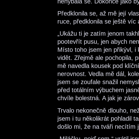
nehýbala se. Dokonce jako by 
Předklonila se, až mě její vla
ruce, předklonila se ještě víc 
„Ukážu ti je zatím jenom takh
pootevřít pusu, jen abych nene
Místo toho jsem jen přikývl, i
vidět. Zřejmě ale pochopila, 
mě navedla kousek pod klíční 
nerovnost. Vedla mě dál, kole
jsem se zoufale snažil nemysl
před totálním výbuchem jasně
chvíle bolestná. A jak je záro
Trvalo nekonečně dlouho, než 
jsem i tu několikrát pohladil 
došlo mi, že na tváři necítím 
„Miláčku, pojď sem,“ vrátil js