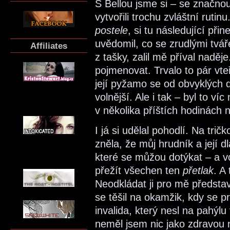
S Bellou jsme si – se značno
vytvořili trochu zvláštní ruti
postele
, si tu následující při
uvědomil, co se zrudlými tvá
Affiliates
z tašky, zalil mě příval naděj
pojmenovat. Trvalo to pár vte
její pyžamo se od obvyklých dž
volnější. Ale i tak – byl to v
v několika příštích hodinách 
I já si udělal pohodlí. Na tri
zněla, že můj hrudník a její d
které se můžou dotýkat – a 
přežít všechen ten
přetlak
. A
Neodkládat ji pro mě předsta
se těšil na okamžik, kdy se p
invalida, který nesl na pahýlu 
neměl jsem nic jako zdravou