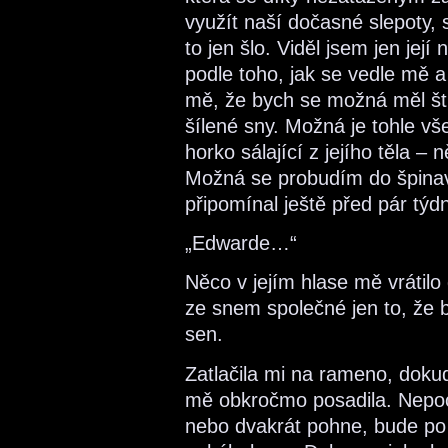
využít naší dočasné slepoty, 
to jen šlo. Viděl jsem jen její
podle toho, jak se vedle mě
mě, že bych se možná měl ští
šílené sny. Možná je tohle vš
horko sálající z jejího těla –
Možná se probudím do špinav
připomínal ještě před pár tý
„Edwarde…“
Něco v jejím hlase mě vrátilo 
ze snem společné jen to, že by
sen.
Zatlačila mi na rameno, doku
mě obkročmo posadila. Nepoch
nebo dvakrát pohne, bude po