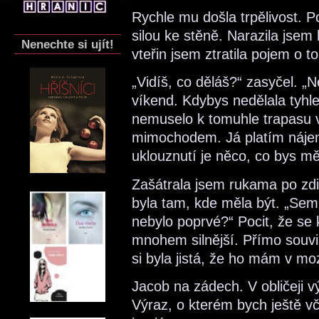
Rychle mu došla trpělivost.
silou ke stěně. Narazila jse
Nenechte si ujít!
vteřin jsem ztratila pojem o t
„Vidíš, co děláš?“ zasyčel. „N
víkend. Kdybys nedělala tyhl
nemuselo k tomuhle trapasu vů
mimochodem. Já platím nájem
uklouznutí je něco, co bys mě
Zašátrala jsem rukama po zd
byla tam, kde měla být. „Sem
nebylo poprvé?“ Pocit, že se 
mnohem silnější. Přímo souvi
si byla jistá, že ho mám v mo
Jacob na zádech. V obličeji v
Výraz, o kterém bych ještě vč