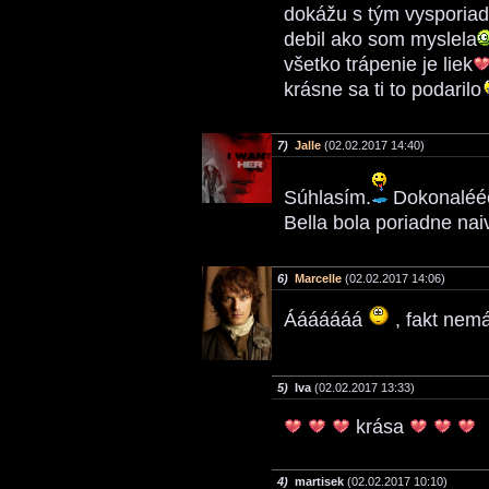
dokážu s tým vysporiada
debil ako som myslela
všetko trápenie je liek
krásne sa ti to podarilo
7)
Jalle
(02.02.2017 14:40)
Súhlasím.
Dokonaléé
Bella bola poriadne nai
6)
Marcelle
(02.02.2017 14:06)
Ááááááá
, fakt nem
5)
Iva
(02.02.2017 13:33)
krása
4)
martisek
(02.02.2017 10:10)