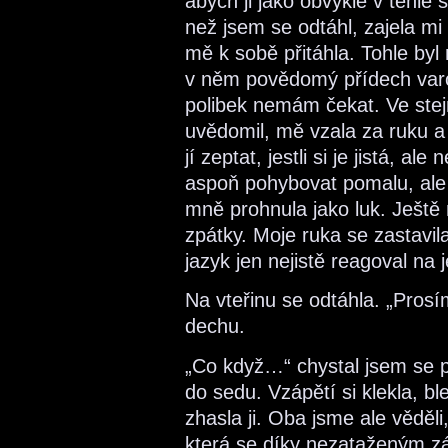
abych ji jako obvykle v téhle s
než jsem se odtáhl, zajela m
mě k sobě přitáhla. Tohle byl 
v něm povědomý přídech varov
polibek nemám čekat. Ve stej
uvědomil, mě vzala za ruku a n
jí zeptat, jestli si je jistá, a
aspoň pohybovat pomalu, ale 
mně prohnula jako luk. Ještě
zpátky. Moje ruka se zastavil
jazyk jen nejistě reagoval na j
Na vteřinu se odtáhla. „Prosí
dechu.
„Co když…“ chystal jsem se p
do sedu. Vzápětí si klekla, b
zhasla ji. Oba jsme ale věděl
která se díky nezataženým z