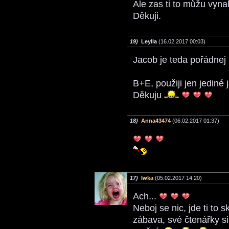
Ale zas ti to můžu vynah
Děkuji.
19)
Leylla
(16.02.2017 00:03)
Jacob je teda pořádnej
B+E, použiji jen jediné 
Děkuju
18)
Anna43474
(06.02.2017 01:37)
17)
Iwka
(05.02.2017 14:20)
Ach...
Neboj se nic, jde ti to 
zábava, své čtenářky si 