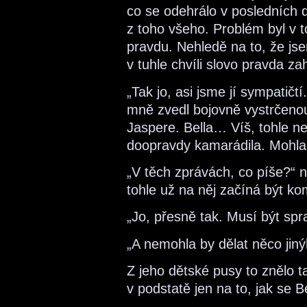
co se odehrálo v posledních 
z toho všeho. Problém byl v 
pravdu. Nehledě na to, že js
v tuhle chvíli slovo pravda za
„Tak jo, asi jsme jí sympatičt
mně zvedl bojovně vystrčenou
Jaspere. Bella… Víš, tohle n
doopravdy kamarádila. Mohla 
„V těch zprávách, co píše?“ n
tohle už na něj začíná být ko
„Jo, přesně tak. Musí být spr
„A nemohla by dělat něco jin
Z jeho dětské pusy to znělo t
v podstatě jen na to, jak se B