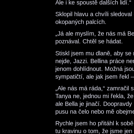
Ale i ke spoustě dalších lidí.“
Sklopil hlavu a chvíli sledov
okopaných palcích.
„Já ale myslím, že nás má Bell
poznával. Chtěl se hádat.
Stiskl jsem mu dlaně, aby se
nejde, Jazzi. Bellina práce 
jenom dohlídnout. Možná jsou j
sympatičtí, ale jak jsem řekl 
„Ale nás má ráda,“ zamračil 
Tanya ne, jednou mi řekla, ž
ale Bella je jinačí. Doopravdy
pusu na čelo nebo mě obejme
Rychle jsem ho přitáhl k sobě
tu kravinu o tom, že jsme jen