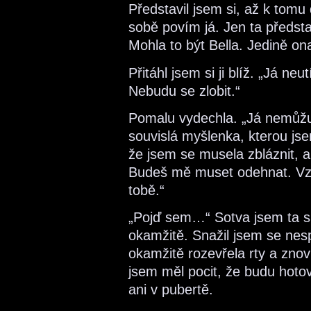
Představil jsem si, až k tomu 
sobě povím já. Jen ta předst
Mohla to být Bella. Jedině ona
Přitáhl jsem si ji blíž. „Já n
Nebudu se zlobit.“
Pomalu vydechla. „Já nemůž
souvislá myšlenka, kterou jse
že jsem se musela zbláznit, 
Budeš mě muset odehnat. Vz
tobě.“
„Pojď sem…“ Sotva jsem ta sl
okamžitě. Snažil jsem se nes
okamžitě rozevřela rty a znov
jsem měl pocit, že budu hotový
ani v pubertě.