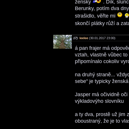
ženský
. Dík, slun
Berunky, potím dva dny 
strašidlo, věřte mi
skončí plátky růží a 
17)
leelee
(30.01.2017 23:00)
á pan frajer má odpově
vztah, vlastně vůbec to
připomínalo cokoliv vyr
na druhý straně... vžd
sebe" je typicky ženská
Jasper má očividně oči 
výkladovýho slovníku
a ty dva, prostě už jim 
oboustraný, že je to vlas