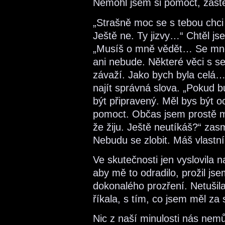
Nemohl jsem si pomoct, zast
„Strašně moc se s tebou chci
Ještě ne. Ty jizvy…“ Chtěl js
„Musíš o mně vědět… Se mno
ani nebude. Některé věci s s
závaží. Jako bych byla celá…
najít správná slova. „Pokud b
být připravený. Měl bys být 
pomoct. Občas jsem prostě m
že žiju. Ještě neutíkáš?“ za
Nebudu se zlobit. Máš vlastní
Ve skutečnosti jen vyslovila 
aby mě to odradilo, prožil js
dokonalého prozření. Netušila
říkala, s tím, co jsem měl za
Nic z naší minulosti nás nemůž