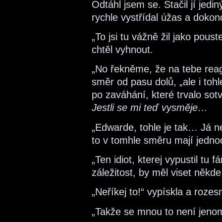
Odtáhl jsem se. Stačil jí jedin
rychle vystřídal úžas a doko
„To jsi tu vážně žil jako pou
chtěl vyhnout.
„No řekněme, že na tebe reag
směr od pasu dolů, „ale i toh
po zaváhání, které trvalo sotv
Jestli se mi teď vysměje…
„Edwarde, tohle je tak… Já n
to v tomhle směru mají jedno
„Ten idiot, kterej vypustil tu 
záležitost, by měl viset někd
„Neříkej to!“ vypískla a roze
„Takže se mnou to není jenom