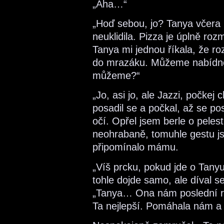
„Aha…“
„Hoď sebou, jo? Tanya včera p
neuklidila. Pizza je úplně roz
Tanya mi jednou říkala, že ro
do mrazáku. Můžeme nabídnou
můžeme?“
„Jo, asi jo, ale Jazzi, počkej 
posadil se a počkal, až se po
očí. Opřel jsem berle o pelest
neohrabaně, tomuhle gestu js
připomínalo mámu.
„Víš prcku, pokud jde o Tany
tohle dojde samo, ale díval 
„Tanya… Ona nám poslední r
Ta nejlepší. Pomáhala nám a n