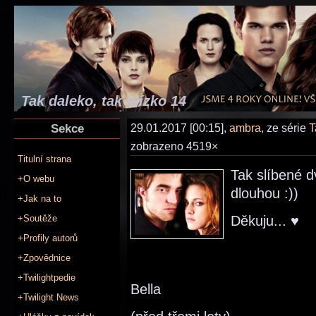
Tak daleko, tak blízko 14
Sekce
29.01.2017 [00:15],
ambra
, ze série
T
zobrazeno 4519×
Titulní strana
Tak slíbené 
+O webu
dlouhou :))
+Jak na to
+Soutěže
Děkuju... ♥
+Profily autorů
+Zpovědnice
+Twilightpedie
Bella
+Twilight News