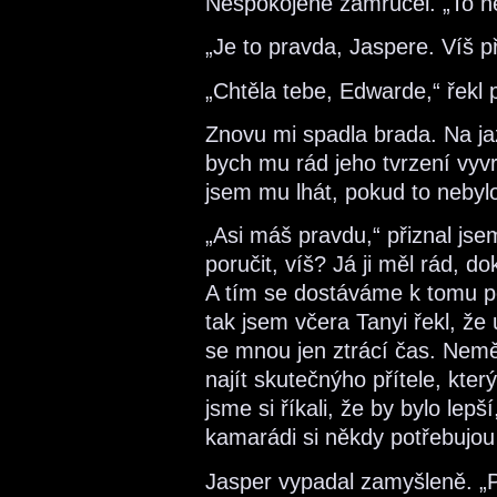
Nespokojeně zamručel. „To n
„Je to pravda, Jaspere. Víš 
„Chtěla tebe, Edwarde,“ řekl 
Znovu mi spadla brada. Na ja
bych mu rád jeho tvrzení vyvrá
jsem mu lhát, pokud to nebyl
„Asi máš pravdu,“ přiznal jse
poručit, víš? Já ji měl rád, 
A tím se dostáváme k tomu po
tak jsem včera Tanyi řekl, ž
se mnou jen ztrácí čas. Nemě
najít skutečnýho přítele, kter
jsme si říkali, že by bylo lep
kamarádi si někdy potřebujou
Jasper vypadal zamyšleně. „Pr