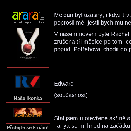
Mejdan byl úžasný, i když trv
poprosil mě, jestli bych mu ne
V našem novém bytě Rachel n
zrušena tři měsíce po tom, c
popud. Potřeboval chodit do 
Edward
(současnost)
Naše ikonka
Stál jsem u otevřené skříně 
Tanya se mi hned na začátku
Přidejte se k nám!