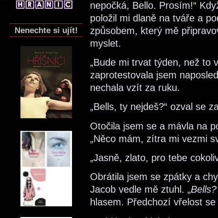
nepočká, Bello. Prosím!“ Když
položil mi dlaně na tváře a p
způsobem, který mě připravov
Nenechte si ujít!
myslet.
„Bude mi trvat týden, než to
zaprotestovala jsem naposled
nechala vzít za ruku.
„Bells, ty nejdeš?“ ozval se 
Otočila jsem se a mávla na p
„Něco mám, zítra mi vezmi s
„Jasně, zlato, pro tebe cokoliv
Obrátila jsem se zpátky a chy
Jacob vedle mě ztuhl. „
Bells?
hlasem. Předchozí vřelost se