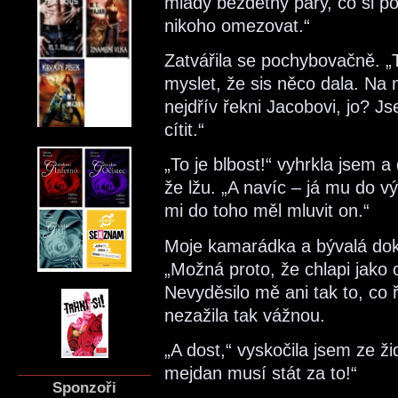
mladý bezdětný páry, co si p
nikoho omezovat.“
Zatvářila se pochybovačně. „
myslet, že sis něco dala. Na
nejdřív řekni Jacobovi, jo? J
cítit.“
„To je blbost!“ vyhrkla jsem a
že lžu. „A navíc – já mu do v
mi do toho měl mluvit on.“
Moje kamarádka a bývalá doko
„Možná proto, že chlapi jako o
Nevyděsilo mě ani tak to, co ře
nezažila tak vážnou.
„A dost,“ vyskočila jsem ze ži
mejdan musí stát za to!“
Sponzoři