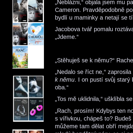
„Neblázni,“ objala jsem mu paž
Cameron. Pravděpodobně posle
bydlí u maminky a netají se 
Jacobova tvář pomalu roztával
„Jdeme.“
„Stěhuješ se k němu?“ Rachel
„Nedalo se říct ne,“ zaprosil
k němu
. I on pustí svůj star
oba.“
„Tos mě uklidnila,“ ušklíbla se
„Rach, prosím! Kdybys ten no
s vířivkou, chápeš to? Budeš 
můžeme tam dělat obří mejda