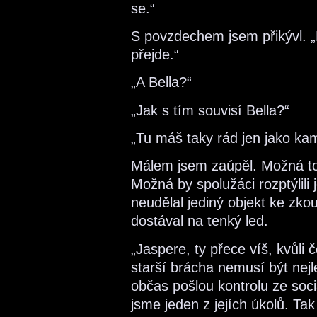
se.“
S povzdechem jsem přikývl. „N
přejde.“
„A Bella?“
„Jak s tím souvisí Bella?“
„Tu máš taky rád jen jako k
Málem jsem zaúpěl. Možná to 
Možná by spolužáci rozptýlili
neudělal jediný objekt ke zk
dostával na tenký led.
„Jaspere, ty přece víš, kvůli č
starší brácha nemusí být nejl
občas pošlou kontrolu ze sociá
jsme jeden z jejích úkolů. Ta