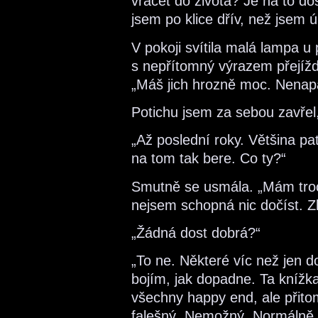
vracet do života? Je na to do
jsem po klice dřív, než jsem ú
V pokoji svítila malá lampa u 
s nepřítomný výrazem přejížd
„Máš jich hrozně moc. Nenapad
Potichu jsem za sebou zavřel, 
„Až poslední roky. Většina pa
na tom tak bere. Co ty?“
Smutně se usmála. „Mám troc
nejsem schopná nic dočíst. Z
„Žádná dost dobrá?“
„To ne. Některé víc než jen 
bojím, jak dopadne. Ta knížka
všechny happy end, ale přito
falešný. Nemožný. Normálně t