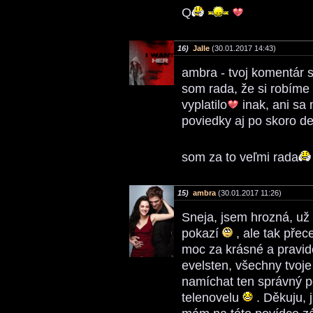
Q
16)
Jalle
(30.01.2017 14:43)
ambra - tvoj komentár 
som rada, že si robíme 
vyplatilo
inak, ani sa 
poviedky aj po skoro de
som za to veľmi rada
15)
ambra
(30.01.2017 11:26)
Sneja, jsem hrozná, už
pokazí
, ale tak pře
moc za krásné a pravi
evelsten, všechny tvoj
namíchat ten správný p
telenovelu
. Děkuju, j