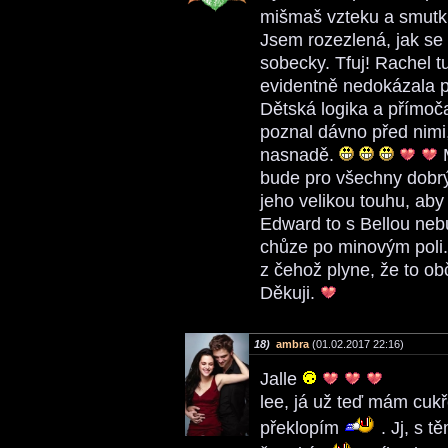
mišmaš vzteku a smut
Jsem rozezlená, jak se 
sobecky. Tfuj! Rachel tu
evidentně nedokázala p
Dětská logika a přímočar
poznal dávno před nimi,
nasnadě.
M
bude pro všechny dobrý.
jeho velikou touhu, aby
Edward to s Bellou nebu
chůze po minovým poli. 
z čehož plyne, že to o
Děkuji.
18)
ambra
(01.02.2017 22:16)
Jalle
lee, já už teď mám cukř
překlopím
. Jj, s t