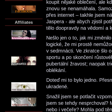
koupit nějaké oblečení, ale k
znovu se nenamáhala. Samoz
přes internet – takhle jsem 
Jaspera - ale abych zjistil po
Affiliates
tělo doopravdy na vědomí a k
Nešlo jen o to, jak mi změnil
logické, že mi prostě nemůžou
v sedmnácti. Ve zkratce šlo o
sportu a po skončení růstové
pubertální žravost; naopak tri
oblékání.
Doteď mi to bylo jedno. Přes
ukradené.
Snažil jsem se potlačit vzpom
jsem se tehdy nesprchoval? 
nebo i večeře? Mohla pod těm