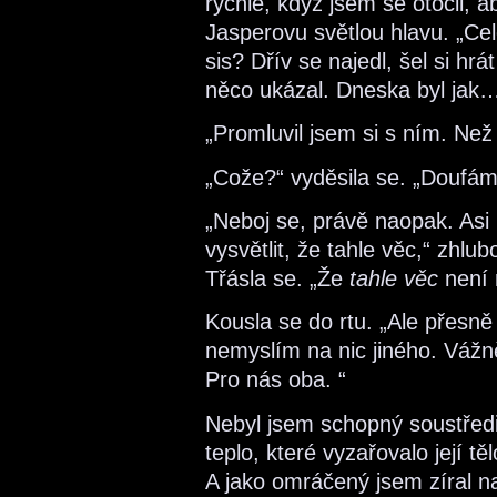
rychle, když jsem se otočil, a
Jasperovu světlou hlavu. „Ce
sis? Dřív se najedl, šel si hrá
něco ukázal. Dneska byl jak…
„Promluvil jsem si s ním. Než j
„Cože?“ vyděsila se. „Doufám,
„Neboj se, právě naopak. Asi 
vysvětlit, že tahle věc,“ zhlu
Třásla se. „Že
tahle věc
není 
Kousla se do rtu. „Ale přesně
nemyslím na nic jiného. Vážn
Pro nás oba. “
Nebyl jsem schopný soustředi
teplo, které vyzařovalo její tě
A jako omráčený jsem zíral na 