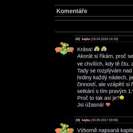
Komentáře
20)
kajka
(19.04.2018 14:19)
Krása!
Akorát si říkám, proč 
ve chvílích, kdy tě čtu,
Tady se rozplývám nad
hrdiny každý nádech, je
činností, ale vzápětí si
setkání s tím pravým 1
Proč to tak asi je?
Jsi úžasná!
19)
kajka
(30.09.2017 09:58)
Výborně napsaná kapito