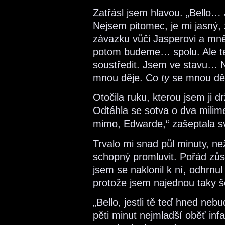
Zatřásl jsem hlavou. „Bello… 
Nejsem pitomec, je mi jasný,
závazku vůči Jasperovi a mně
potom budeme… spolu. Ale te
soustředit. Jsem ve stavu… N
mnou děje. Co
ty
se mnou děl
Otočila ruku, kterou jsem ji dr
Odtáhla se sotva o dva milime
mimo, Edwarde,“ zašeptala sv
Trvalo mi snad půl minuty, ne
schopný promluvit. Pořád zůs
jsem se naklonil k ní, odhrnul
protože jsem najednou taky š
„Bello, jestli tě teď hned neb
pěti minut nejmladší oběť infa