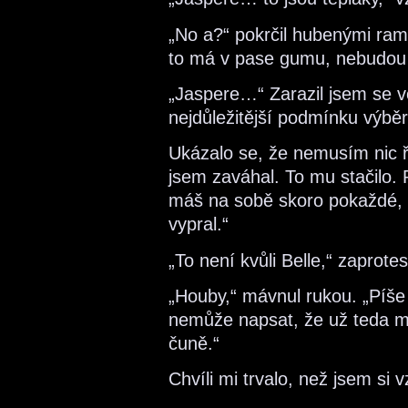
„No a?“ pokrčil hubenými ramí
to má v pase gumu, nebudou t
„Jaspere…“ Zarazil jsem se v
nejdůležitější podmínku výběru
Ukázalo se, že nemusím nic ří
jsem zaváhal. To mu stačilo. 
máš na sobě skoro pokaždé, kd
vypral.“
„To není kvůli Belle,“ zaprot
„Houby,“ mávnul rukou. „Píše 
nemůže napsat, že už teda m
čuně.“
Chvíli mi trvalo, než jsem si