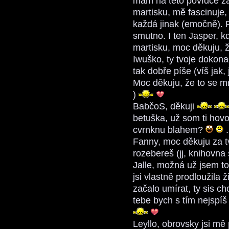
mám na této povídce zá
martisku, mě fascinuje, 
každá jinak (emočně). P
smutno. I ten Jasper, k
martisku, moc děkuju, 
Iwuško, ty tvoje dokon
tak dobře píše (víš jak
Moc děkuju, že to se m
)
BabčoS, děkuji
betuška, už som ti hovo
cvrnknu blahem?
.
Fanny, moc děkuju za t
rozebereš (jj, knihovna
Jalle, možná už jsem to
jsi vlastně prodloužila
začalo umírat, ty sis c
tebe bych s tím nejspí
Leyllo, obrovsky jsi mě