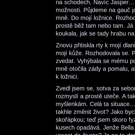
na schodech. Navíc Jasper
možnosti. Půjdeme na gauč j
mně. Do mojí ložnice. Rozhodn
prostě běž tam nebo tam. Já 
koukala, jak se tady hrabu na
Znovu přitiskla rty k mojí dla
mojí kůže. Rozhodovala se. 
zvedat. Vyhýbala se mému poh
mně otočila zády a pomalu, 
k ložnici.
Zvedl jsem se, sotva za sebou
rozmyslí a prostě uteče. A ta
myšlenkám. Celá ta situace…
takhle změnit život? Jako byc
skořápkou; teď jsem skoro fy
kusech opadává. Jenže Bella