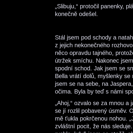
„Slibuju,“ protočil panenky, 
konečně odešel.
Stál jsem pod schody a natah
z jejich nekonečného rozhovor
něco opravdu tajného, protož
útržek smíchu. Nakonec jsem 
spodní schod. Jak jsem se sna
Bella vrátí dolů, myšlenky se
jsem se na sebe, na Jaspera,
očima. Byla by teď s námi sp
„Ahoj,“ ozvalo se za mnou a já
se jí rozlil pobavený úsměv.
mě ťukla pokrčenou nohou. „
zvláštní pocit, že nás sleduje