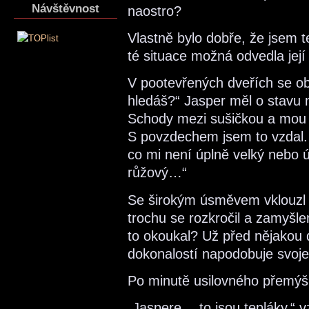
Návštěvnost
naostro?
Vlastně bylo dobře, že jsem t
té situace možná odvedla její
V pootevřených dveřích se obj
hledáš?“ Jasper měl o stavu 
Schody mezi sušičkou a mou sk
S povzdechem jsem to vzdal.
co mi není úplně velký nebo 
růžový…“
Se širokým úsměvem vklouzl d
trochu se rozkročil a zamyšle
to okoukal? Už před nějakou d
dokonalostí napodobuje svoje
Po minutě usilovného přemýšl
„Jaspere… to jsou tepláky,“ v