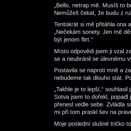
„Bello, netrap mě. Musíš to 
Nemůžeš čekat, že budu z ru
Tentokrát si mě přitáhla ona 
„Nečekám sonety. Jen mě děsí
být jenom flirt.“
Místo odpovědi jsem ji vzal za
se a neubránil se úlevnému 
Postavila se naproti mně a za
nebudeme tak dlouho stát. P
„Takhle je to lepší,“ souhlas
Sotva jsem to dořekl, popadl 
přenesl vedle sebe. Zvládla so
mi při tom praskl šev na pra
Moje poslední slušné tričko t