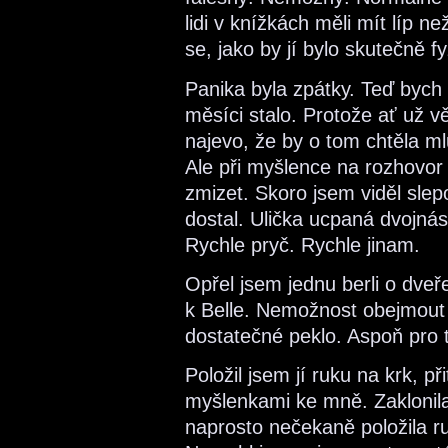
lidi v knížkách měli mít líp 
se, jako by jí bylo skutečně f
Panika byla zpátky. Teď bych s
měsíci stalo. Protože ať už
najevo, že by o tom chtěla m
Ale při myšlence na rozhovor 
zmizet. Skoro jsem viděl slep
dostal. Ulička ucpaná dvojná
Rychle pryč. Rychle jinam.
Opřel jsem jednu berli o dveř
k Belle. Nemožnost obejmout 
dostatečné peklo. Aspoň pro tu
Položil jsem jí ruku na krk, při
myšlenkami ke mně. Zaklonila
naprosto nečekaně položila r