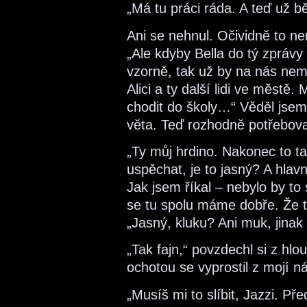
„Má tu práci ráda. A teď už bě
Ani se nehnul. Očividně to nem
„Ale kdyby Bella do tý zprávy
vzorně, tak už by na nás nemu
Alici a ty další lidi ve měst
chodit do školy…“ Věděl jsem,
věta. Teď rozhodně potřeboval
„Ty můj hrdino. Nakonec to 
uspěchat, je to jasný? A hlav
Jak jsem říkal – nebylo by to 
se tu spolu máme dobře. Že ti
„Jasný, kluku? Ani muk, jinak
„Tak fajn,“ povzdechl si z hlo
ochotou se vyprostil z mojí n
„Musíš mi to slíbit, Jazzi. Pře