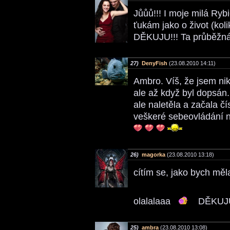
Jůůů!!! I moje milá Rybi
ťukám jako o život (koli
DĚKUJU!!! Ta průběžná 
27)
DenyFish
(23.08.2010 14:11)
Ambro. Víš, že jsem ni
ale až když byl dopsán.
ale naletěla a začala č
veškeré sebeovládání ne
26)
magorka
(23.08.2010 13:18)
cítím se, jako bych měl
olalalaaa
DĚKUJ
25)
ambra
(23.08.2010 13:08)