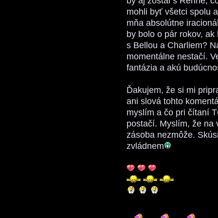
by aj zostal s Renné, 
mohli byť všetci spolu 
mňa absolútne iracioná
by bolo o pár rokov, a
s Bellou a Charliem? Na
momentálne nestačí. Ve
fantázia a akú budúcnosť
Ďakujem, že si mi pripr
ani slová tohto komentá
myslím a čo pri čítaní T
postačí. Myslím, že na 
zásoba nezmôže. Skúsim
zvládnem