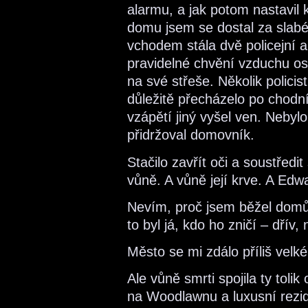
alarmu, a jak potom nastavil
domu jsem se dostal za slabé 
vchodem stála dvě policejní a
pravidelné chvění vzduchu os
na své střeše. Několik polic
důležitě přecházelo po chodn
vzápětí jiný vyšel ven. Neby
přidržoval domovník.
Stačilo zavřít oči a soustředit
vůně. A vůně její krve. A Edw
Nevím, proč jsem běžel domů
to byl já, kdo ho zničí – dřív
Město se mi zdálo příliš velké
Ale vůně smrti spojila ty toli
na Woodlawnu a luxusní rezide