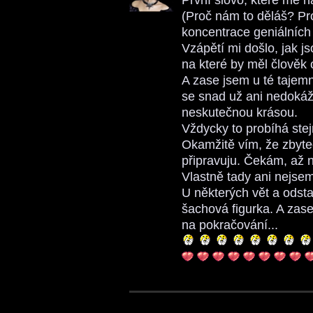
(Proč nám to děláš? P
koncentrace geniálních v
Vzápětí mi došlo, jak js
na které by měl člověk
A zase jsem u té tajemn
se snad už ani nedokážu
neskutečnou krásou.
Vždycky to probíhá stej
Okamžitě vím, že zbyteč
připravuju. Čekám, až 
Vlastně tady ani nejsem
U některých vět a odsta
šachová figurka. A zas
na pokračování...