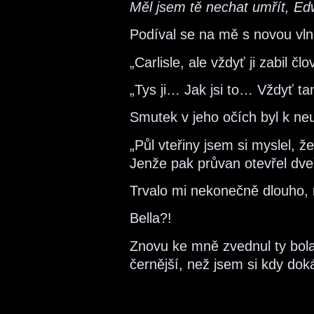
Měl jsem tě nechat umřít, Ed
Podíval se na mě s novou vln
„Carlisle, ale vždyť ji zabil č
„Tys ji… Jak jsi to… Vždyť ta
Smutek v jeho očích byl k ne
„Půl vteřiny jsem si myslel, ž
Jenže pak průvan otevřel dve
Trvalo mi nekonečně dlouho, 
Bella?!
Znovu ke mně zvednul ty bola
černější, než jsem si kdy doká