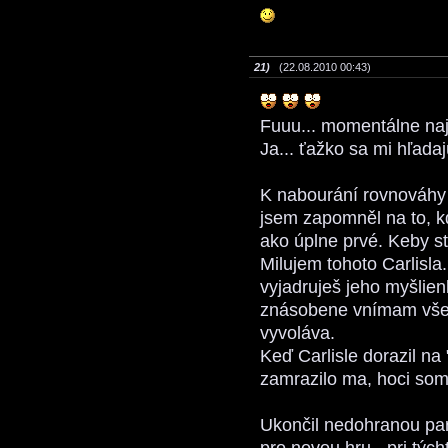
21)
(22.08.2010 00:43)
Fuuu... momentálne naj
Ja... ťažko sa mi hľada
K nabourání rovnováhy s
jsem zapomněl na to, k
ako úplne prvé. Keby s
Milujem tohoto Carlisla
vyjadruješ jeho myšlien
znásobene vnímam všetk
vyvoláva.
Keď Carlisle dorazil na 
zamrazilo ma, hoci som 
Ukončil nedohranou parti
pro novou hru.- pri týc