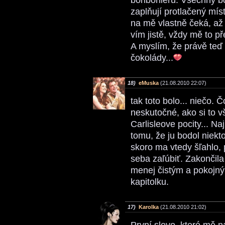
zaplňují protlačený mís
na mě vlastně čeká, až
vím jistě, vždy mě to př
A myslím, že právě te
čokolády...
18)
eMuska
(21.08.2010 22:07)
tak toto bolo... niečo. 
neskutočné, ako si to v
Carlisleove pocity... N
tomu, že ju bodol niekt
skoro ma vtedy šľahlo,
seba zaľúbiť. Zakončila
menej čistým a pokojný
kapitolku.
17)
Karolka
(21.08.2010 21:02)
První slovo, které mě 