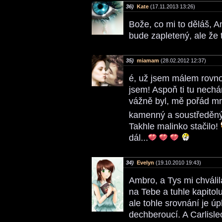
36)
Kate
(17.11.2013 13:26)
Bože, co mi to děláš, A
bude zapletený, ale že t
35)
miamam
(28.02.2012 12:37)
é, už jsem málem rovnou 
jsem! Aspoň ti tu nech
vážně byl, mě pořád mraz
kamenný a soustředěný,
Takhle malinko stačilo!
dál...
34)
Evelyn
(19.10.2010 19:43)
Ambro, a Tys mi chváli
na Tebe a tuhle kapitol
ale tohle srovnání je ú
dechberoucí. A Carlisle