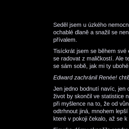
Seděl jsem u úzkého nemocnič
ochablé dlaně a snažil se nen
přívalem.
Tisíckrát jsem se během své e
se radovat z maličkostí. Ale 
se sám sobě, jak mi ty ubohé t
Edward zachránil Renée!
chtě
Jen jedno bodnutí navíc, jen o
život by skončil ve statistic
při myšlence na to, že od vů
odtrhnout jiná, mnohem lepší
které v pokoji čekalo, až se 