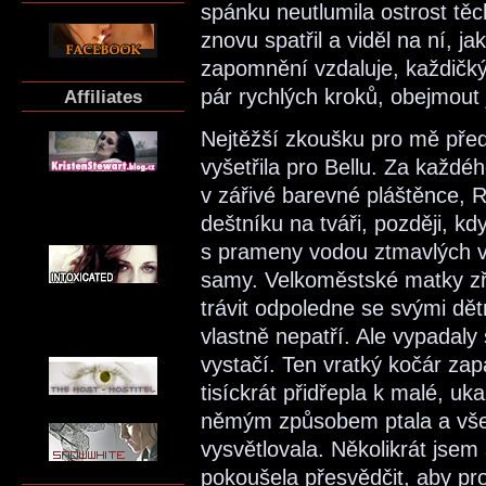
spánku neutlumila ostrost těc
znovu spatřil a viděl na ní, 
zapomnění vzdaluje, každičký
pár rychlých kroků, obejmout j
Affiliates
Nejtěžší zkoušku pro mě před
vyšetřila pro Bellu. Za každé
v zářivé barevné pláštěnce,
deštníku na tváři, později, kdy
s prameny vodou ztmavlých vl
samy. Velkoměstské matky zře
trávit odpoledne se svými dě
vlastně nepatří. Ale vypadaly
vystačí. Ten vratký kočár zapa
tisíckrát přidřepla k malé, u
němým způsobem ptala a vše 
vysvětlovala. Několikrát jsem
pokoušela přesvědčit, aby pro