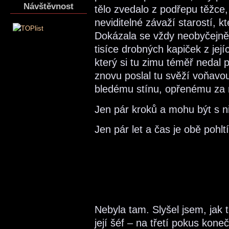
Návštěvnost
tělo zvedalo z podřepu těžce,
neviditelné závaží starostí, kt
Dokázala se vždy neobyčejně 
tisíce drobných kapiček z její
který si tu zimu téměř nedal
znovu poslal tu svěží voňav
bledému stínu, opřenému za 
Jen pár kroků a mohu být s 
Jen pár let a čas je obě pohl
Nebyla tam. Slyšel jsem, jak 
její šéf – na třetí pokus ko