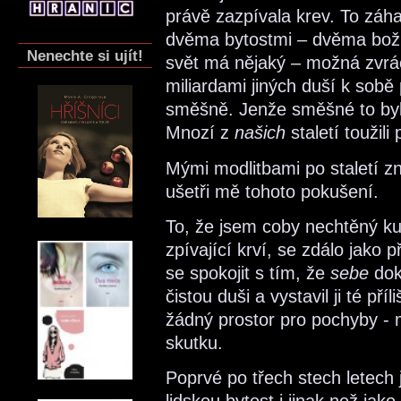
právě zazpívala krev. To záh
dvěma bytostmi – dvěma božím
Nenechte si ujít!
svět má nějaký – možná zvrá
miliardami jiných duší k sob
směšně. Jenže směšné to bylo 
Mnozí z
našich
staletí toužili
Mými modlitbami po staletí z
ušetři mě tohoto pokušení.
To, že jsem coby nechtěný kup
zpívající krví, se zdálo jako
se spokojit s tím, že
sebe
dok
čistou duši a vystavil ji té př
žádný prostor pro pochyby -
skutku.
Poprvé po třech stech letech 