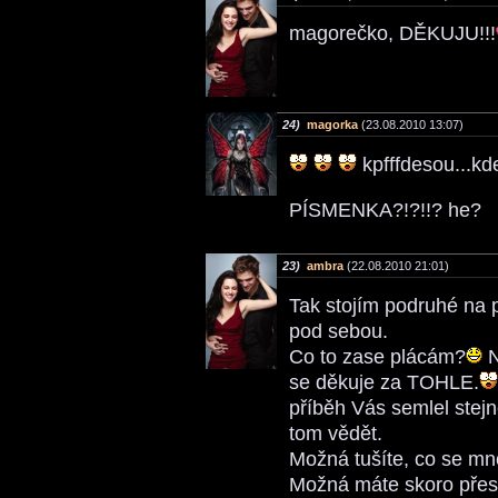
magorečko, DĚKUJU!!!
24)
magorka
(23.08.2010 13:07)
kpfffdesou...kd
PÍSMENKA?!?!!? he?
23)
ambra
(22.08.2010 21:01)
Tak stojím podruhé na 
pod sebou.
Co to zase plácám?
N
se děkuje za TOHLE.
příběh Vás semlel stej
tom vědět.
Možná tušíte, co se mn
Možná máte skoro přes