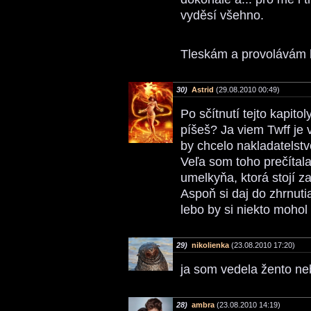
vyděsí všehno.
Tleskám a provolávám h
30)
Astrid
(29.08.2010 00:49)
Po sčítnutí tejto kapito
píšeš? Ja viem Twff je 
by chcelo nakladatelstv
Veľa som toho prečítala
umelkyňa, ktorá stojí za
Aspoň si daj do zhrnu
lebo by si niekto mohol m
29)
nikolienka
(23.08.2010 17:20)
ja som vedela žento ne
28)
ambra
(23.08.2010 14:19)