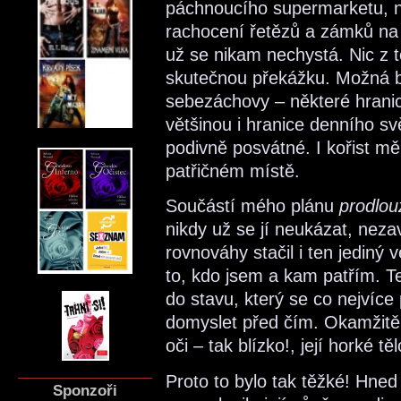
páchnoucího supermarketu, n
rachocení řetězů a zámků na d
už se nikam nechystá. Nic z
skutečnou překážku. Možná b
sebezáchovy – některé hranic
většinou i hranice denního sv
podivně posvátné. I kořist mě
patřičném místě.
Součástí mého plánu
prodlouž
nikdy už se jí neukázat, nezav
rovnováhy stačil i ten jedin
to, kdo jsem a kam patřím. 
do stavu, který se co nejvíce 
domyslet před čím. Okamžitě se 
oči – tak blízko!, její horké t
Proto to bylo tak těžké! Hne
Sponzoři