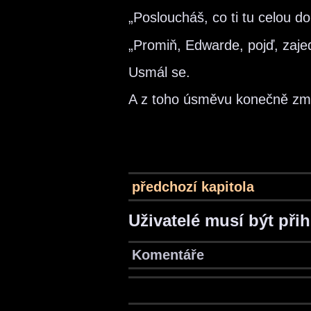
„Posloucháš, co ti tu celou d
„Promiň, Edwarde, pojď, zaje
Usmál se.
A z toho úsměvu konečně zmi
předchozí kapitola
Uživatelé musí být při
Komentáře