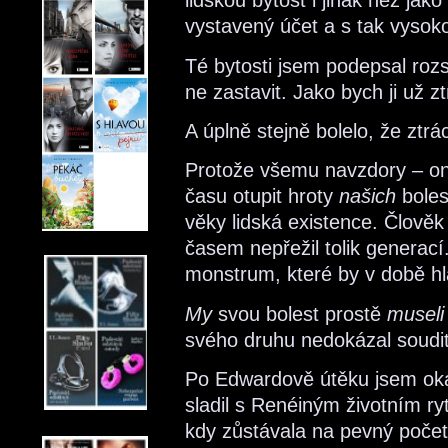
lidskou bytost i jinak než jako
vystavený účet a s tak vysok
Té bytosti jsem podepsal rozs
ne zastavit. Jako bych ji už ztr
A úplně stejně bolelo, že ztr
Protože všemu navzdory – o
času otupit hroty
našich
boles
věky lidská existence. Člověk
časem nepřežil tolik generací
monstrum, které by v době hla
My
svou bolest prostě
museli
svého druhu nedokázal soudit 
Po Edwardově útěku jsem oka
sladil s Renéiným životním ry
kdy zůstávala na pevný poče