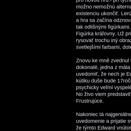
možno nemožnú alternat
existenciu ukončiť. Len
a hra sa začína odznov
tak odlišnými figúrkami.
Figúrka kráľovny. Už pr
rysovať trochu iný obr
svetlejšími farbami, dot
Znovu ke mně zvednul t
dokonalé, jedna z mála 
uvedomiť, že nech je Ed
kútiku duše bude 17ročn
psychicky veľmi vyspel
No živo viem predstaviť
Frustrujúce.
Nakoniec tá najgeniálne
uvedomenie a prijatie sv
že týmto Edward vnútor