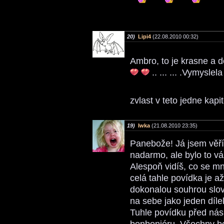
20)
Lipi4
(22.08.2010 00:32)
Ambro, to je krasne a 
.. ... ... .Vymyslel
zvlast v teto jedne kapi
19)
Iwka
(21.08.2010 23:35)
Panebože! Já jsem věří
nadarmo, ale bylo to vá
Alespoň vidíš, co se mn
celá tahle povídka je a
dokonalou souhrou slov
na sebe jako jeden díle
Tuhle povídku před nás 
bonboniéru. Všechny bo