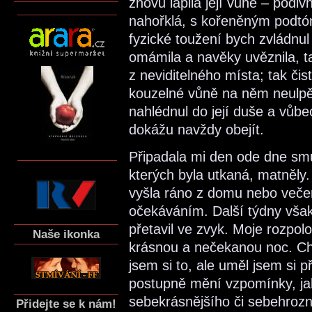
znovu lapila její vůně – podi
nahořklá, s kořeněným podtón
fyzické toužení bych zvládnul
omámila a navěky uvěznila, ta
z neviditelného místa; tak čis
kouzelné vůně na něm neulpěl
nahlédnul do její duše a vůbe
dokážu navždy obejít.
Připadala mi den ode dne smut
kterých byla utkaná, matněly.
vyšla ráno z domu nebo večer 
očekáváním. Další týdny však
přetavil ve zvyk. Moje rozpolo
Naše ikonka
krásnou a nečekanou noc. Ch
jsem si to, ale uměl jsem si p
postupně mění vzpomínky, ja
sebekrásnějšího či sebehrozn
Přidejte se k nám!