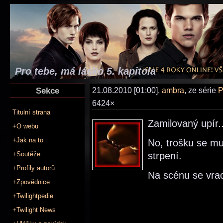
Pro tebe, má lásko 5. kapitola
Sekce
21.08.2010 [01:00],
ambra
, ze série
P
6424×
Titulní strana
Zamilovaný upír..
+O webu
+Jak na to
No, trošku se mu
+Soutěže
strpení.
+Profily autorů
Na scénu se vrac
+Zpovědnice
+Twilightpedie
+Twilight News