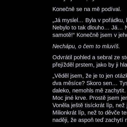
Konečně se na mě podíval.
„Já myslel… Byla v pořádku
Nebylo to tak dlouho… Já… Ne
samotě!“ Konečně jsem v jeho
Nechápu, o čem to mluvíš.
Odvrátil pohled a sebral ze s
přejížděl prstem, jako by ji hla
„Věděl jsem, že je to jen ot
dva měsíce? Skoro sen… Tys hl
daleko, nemohls mě zachytit. 
Moc jiné krve. Prostě jsem je
Voněla ještě tisíckrát líp, než
Milionkrát líp, než to děvče
naději, že aspoň teď zachytí