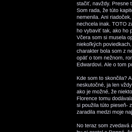
stačiť, navždy. Presne 
Som rada, že túto kapi
nemenila. Ani riadoček
nechcela inak. TOTO z
ho vybaviť tak, ako ho
Včera som si musela op
niekoľkých poviedkach,
charakter bola som z n
opäť o tom nežnom, r
Edwardovi. Ale o tom p
Kde som to skončila? A
neskutočné, ja len vžd
ako je možné, že niekt
Florence tomu dodávala
si použila túto pieseň-
zaradila medzi moje naj
No teraz som zvedavá a