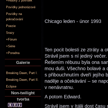
+Hlášky z povídek
Povídky jednorázové
Povídky na
pokračování
Chicago
leden - únor 1993
Poezie
Srazy
+Fórum
+Série
Ten pocit bolesti ze ztráty a 
+Poradna
Strávil jsem s ní jediný večer
Řešením rébusu byla ona sama
Galerie
mou duši. Všechno bolavé a d
Breaking Dawn, Part I.
s přibouchnutím dveří jejího 
Breaking Dawn, Part II.
naděje a očekávání – se napo
v nenávratnu.
Eclipse
Non-twilight
A potom Edward.
tvorba
Strávil jsem v Itálii dost čas