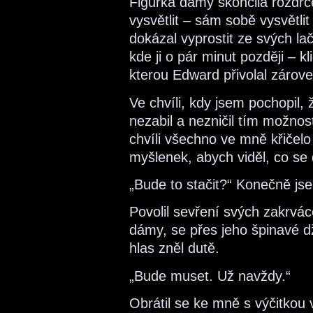
Figurka dámy skončila rozdrc
vysvětlit – sám sobě vysvětli
dokázal vyprostit ze svých lač
kde ji o pár minut později – k
kterou Edward přivolal zárov
Ve chvíli, kdy jsem pochopil,
nezabil a nezničil tím možnos
chvíli všechno ve mně křičelo
myšlenek, abych viděl, co se
„Bude to stačit?“ Konečně jse
Povolil sevření svých zakrváce
dámy, se přes jeho špinavé d
hlas zněl dutě.
„Bude muset. Už navždy.“
Obrátil se ke mně s výčitkou v