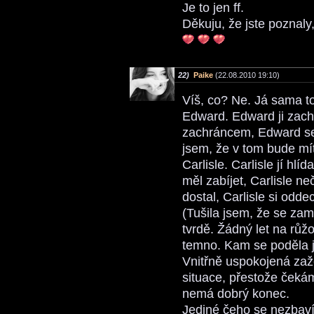
Je to jen ff.
Děkuju, že jste poznal
22)
Paike
(22.08.2010 19:10)
Víš, co? Ne. Já sama t
Edward. Edward ji zach
zachráncem, Edward se o
jsem, že v tom bude mít
Carlisle. Carlisle jí hl
měl zabíjet, Carlisle n
dostal, Carlisle si odde
(Tušila jsem, že se zam
tvrdě. Žádný let na rů
temno. Kam se poděla j
Vnitřně uspokojená za
situace, přestože čekám
nemá dobrý konec.
Jediné čeho se nezbavím