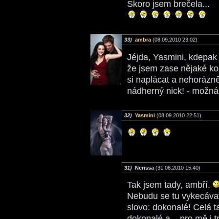
Skoro jsem brečela...
33)
ambra
(08.09.2010 23:02)
Jéjda, Yasmini, kdepak 
že jsem zase nějaké ko
si naplácat a nehorázně
nádherný nick! - možná 
32)
Yasmini
(08.09.2010 22:51)
31)
Nerissa
(31.08.2010 15:40)
Tak jsem tady, ambří.
Nebudu se tu vykecávat 
slovo: dokonalé! Celá ta
dokonalé a... pro mě i 