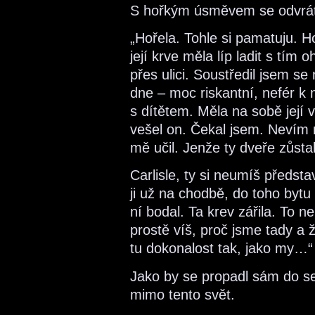
S hořkým úsměvem se odvráti
„Hořela. Tohle si pamatuju. Ho
její krve měla líp ladit s tím
přes ulici. Soustředil jsem se
dne – moc riskantní, nefér k
s dítětem. Měla na sobě její 
vešel on. Čekal jsem. Nevím n
mě učil. Jenže ty dveře zůst
Carlisle, ty si neumíš představi
ji už na chodbě, do toho bytu
ní bodal. Ta krev zářila. To n
prostě víš, proč jsme tady a
tu dokonalost tak, jako my…“
Jako by se propadl sám do se
mimo tento svět.