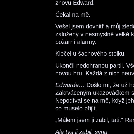
znovu Edward.
Čekal na mě.
Vešel jsem dovnitř a můj zled
založený v nesmyslně velké k
požární alarmy.
Klečel u šachového stolku.
Ukončil nedohranou partii. Vše
novou hru. Každá z nich neuvěř
Edwarde…
Došlo mi, že už h
Zakrváceným ukazováčkem se 
Nepodíval se na mě, když jeho
co muselo přijít.
„Málem jsem ji zabil, tati.“ Ra
Ale tys ji zabil, synu.