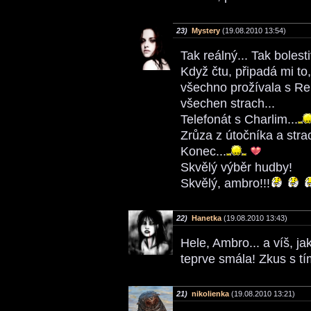
23)
Mystery
(19.08.2010 13:54)
Tak reálný... Tak bolest
Když čtu, připadá mi to
všechno prožívala s Re
všechen strach...
Telefonát s Charlim...
Zrůza z útočníka a strac
Konec...
Skvělý výběr hudby!
Skvělý, ambro!!!
22)
Hanetka
(19.08.2010 13:43)
Hele, Ambro... a víš, j
teprve smála! Zkus s tí
21)
nikolienka
(19.08.2010 13:21)