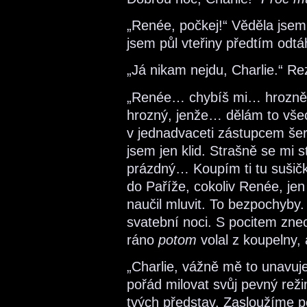
„Renée, počkej!“ Věděla jsem
jsem půl vteřiny předtím odtá
„Já nikam nejdu, Charlie.“ Re
„Renée… chybíš mi… hrozně 
hrozný, jenže… dělám to všec
v jednadvaceti zástupcem šeri
jsem jen klid. Strašně se mi
prázdný… Koupím ti tu sušič
do Paříže, cokoliv Renée, j
naučil mluvit. To bezpochyby.
svatební noci. S pocitem zne
ráno
potom
volal z koupelny,
„Charlie, vážně mě to unavuje.
pořád milovat svůj pevný reži
tvých představ. Zasloužíme po