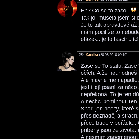
Eh? Co se to zase...
Tak jo, musela jsem si 
Je to tak opravdové až z
mám pocit že to nebude 
otázek.. je to fascinující
28)
Karolka
(20.08.2010 09:19)
Zase se To stalo. Zase 
očích. A že neuhodneš 
Ale hlavně mě napadlo,
jestli její psaní za něc
nepřekoná. To je ten dů
A nechci pominout Ten p
Snad jen pocity, které 
přes beznaděj a strach,
přece bude v pořádku. Ca
příběhy jsou ze života, a
A nesmím zapomenout n