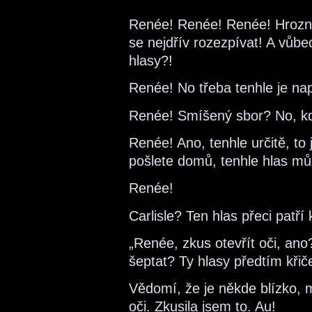
Renée! Renée! Renée! Hrozný
se nejdřív rozezpívat! A vůbe
hlasy?!
Renée! No třeba tenhle je n
Renée! Smíšený sbor? No, k
Renée! Ano, tenhle určitě, to 
pošlete domů, tenhle hlas m
Renée!
Carlisle? Ten hlas přeci pa
„Renée, zkus otevřít oči, ano?
šeptat? Ty hlasy předtím křiče
Vědomí, že je někde blízko,
oči. Zkusila jsem to. Au!