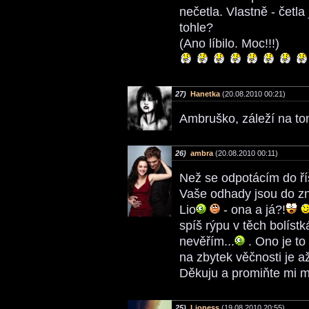
nečetla. Vlastně - četl
tohle?
(Ano líbilo. Moc!!!)
27)
Hanetka
(20.08.2010 00:21)
Ambruško, záleží na t
26)
ambra
(20.08.2010 00:11)
Než se odpotácím do říš
Vaše odhady jsou do z
Lio
- ona a já?!
spíš rýpu v těch bolístk
nevěřím...
. Ono je to
na zbytek věčnosti je až
Děkuju a promiňte mi m
25)
Lioness
(19.08.2010 20:55)