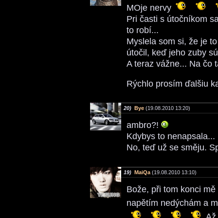
MOje nervy
Pri časti s útočníkom s
to robí...
Myslela som si, že je 
útočil, keď jeho zuby sú
A teraz vážne... Na čo 
Rýchlo prosím ďalšiu ka
20)
Bye
(19.08.2010 13:20)
ambro?!
Kdybys to nenapsala...
No, teď už se směju. 
19)
MaiQa
(19.08.2010 13:10)
Bože, při tom konci mě 
napětím nedýchám a mo
Až 