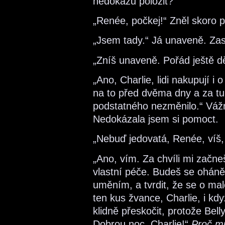
nedokážu položit?
„Renée, počkej!“ Zněl skoro p
„Jsem tady.“ Já unaveně. Zas
„Zníš unaveně. Pořád ještě dě
„Ano, Charlie, lidi nakupují i 
na to před dvěma dny a za tu
podstatného nezměnilo.“ Vážně
Nedokázala jsem si pomoct.
„Nebuď jedovatá, Renée, víš, 
„Ano, vím. Za chvíli mi začne
vlastní péče. Budeš se oháně
uměním, a tvrdit, že se o mal
ten kus žvance, Charlie, i kd
klidně přeskočit, protože Bell
Dobrou noc, Charlie!“
Proč mu