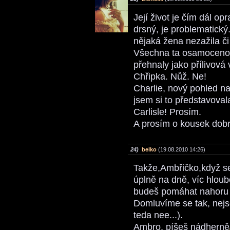
Její život je čím dál op
drsný, je problematický.
nějaká žena nezažila či
Všechna ta osamocenost
přehnaly jako přílivová 
Chřipka. Nůž. Ne!
Charlie, nový pohled na
jsem si to představoval
Carlisle! Prosím.
A prosím o kousek dobr
24)
belko
(19.08.2010 14:26)
Takže,Ambřičko,když s
úplně na dně, víc hloub
budeš pomáhat nahoru a
Domluvíme se tak, nejsem 
teda nee...).
Ambro, píšeš nádherně