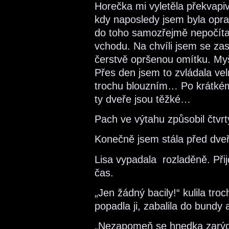
Horečka mi vyletěla překvapiv
kdy naposledy jsem byla op
do toho samozřejmě nepočítal
vchodu. Na chvíli jsem se zast
čerstvě opršenou omítku. M
Přes den jsem to zvládala vel
trochu blouzním… Po krátkém
ty dveře jsou těžké…
Pach ve výtahu způsobil čtvrt
Konečně jsem stála před dveř
Lisa vypadala rozladěně. Přij
čas.
„Jen žádný bacily!“ kulila tr
popadla ji, zabalila do bundy
„Nezapomeň se hnedka zarýgl