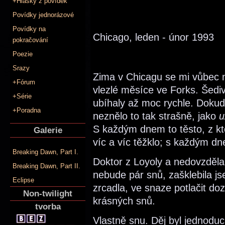
+Hlášky z povídek
Povídky jednorázové
Povídky na
Chicago, leden - únor 1993
pokračování
Poezie
Srazy
Zima v Chicagu se mi vůbec nel
+Fórum
vlezlé měsíce ve Forks. Šedi
+Série
ubíhaly až moc rychle. Dokud
+Poradna
neznělo to tak strašně, jako
u
S každým dnem to těsto, z kt
Galerie
víc a víc těžklo; s každým dn
Breaking Dawn, Part I.
Doktor z Loyoly a nedovzděla
Breaking Dawn, Part II.
nebude pár snů, zašklebila j
Eclipse
zrcadla, ve snaze potlačit dozv
Non-twilight
krásných snů.
tvorba
Vlastně snu. Děj byl jednodu