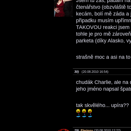
Jsem tu zas, padám na 
čtenářstvo (obzvláště t
kecám, bolí mě záda a j
připadku musím upřímně
TAKOVOU reakci jsem F
tohle je pro mě zároveň
parketa (díky Alasko, vy
strašně moc a asi na to
30)
(20.08.2010 16:54)
chudák Charlie, ale na d
jeho jméno napsal špat
tak skvělého... upíra??
29)
Elwings
(20.08.2010 12:22)