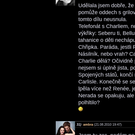
Udělala jsem dobře, že
pomůže oddech s grilo
tomto dílu neusnula.
Telefonát s Charliem, n
výkřiky: Seberu ti, Bel
tahanice o děti nechápu
Chřipka. Paráda, jestli
Násilník, nebo vrah? Ca
Charlie dělá? Očividně 
nejsem si úplně jista,
Spojených států, končí 
Carlisle. Konečně se se
lpěla více než Renée, jen
Nerada se opakuju, ale
polhltilo?
31)
ambra
(21.08.2010 19:47)