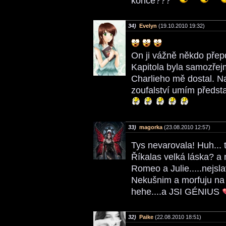
konce???
34)
Evelyn
(19.10.2010 19:32)
On ji vážně někdo přepd
Kapitola byla samozřej
Charlieho mě dostal. Na
zoufalství umím představ
33)
magorka
(23.08.2010 12:57)
Tys nevarovala! Huh... t
Říkalas velká láska? a
Romeo a Julie.....nejsla
Nekušnim a morfuju na 
hehe....a JSI GÉNIUS
32)
Paike
(22.08.2010 18:51)