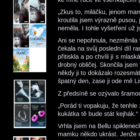
„Zkus to, miláčku, jenom mam
kroutila jsem výrazně pusou,
neměla. I tohle vyšetření už 
Ani se nepohnula, nezměnila
čekala na svůj poslední díl r
přitiskla a po chvíli jí s mla
drobný obličej. Skončila jse
někdy ji to dokázalo rozesmá
špatný den, zase ji ode mě Li
Z předsíně se ozývalo šramoce
„Porád ti vopakuju, že tenhle
kukátka tě bude stát kejhák.“
Vrhla jsem na Bellu spikleneck
mamku někdo ukrást. Jenže 