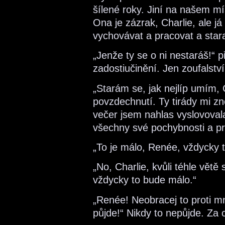
šílené roky. Jiní na našem mí
Ona je zázrak, Charlie, ale já
vychovávat a pracovat a star
„Jenže ty se o ni nestaráš!“ 
zadostiučinění. Jen zoufalstv
„Starám se, jak nejlíp umím, 
povzdechnutí. Ty tirády mi z
večer jsem nahlas vyslovoval
všechny své pochybnosti a pr
„To je málo, Renée, vždycky t
„No, Charlie, kvůli téhle větě
vždycky to bude málo.“
„Renée! Neobracej to proti mn
půjde!“ Nikdy to nepůjde. Za ce