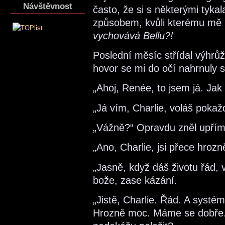
Návštěvnost
často, že si s některými tykal
způsobem, kvůli kterému mě 
vychovává Bellu?!
Poslední měsíc střídal výhrů
hovor se mi do očí nahrnuly s
„Ahoj, Renée, to jsem já. Jak
„Já vím, Charlie, voláš pokaž
„Vážně?“ Opravdu zněl upří
„Ano, Charlie, jsi přece hroz
„Jasně, když dáš životu řád,
bože, zase kázání.
„Jistě, Charlie. Řád. A systém
Hrozně moc. Máme se dobře. 