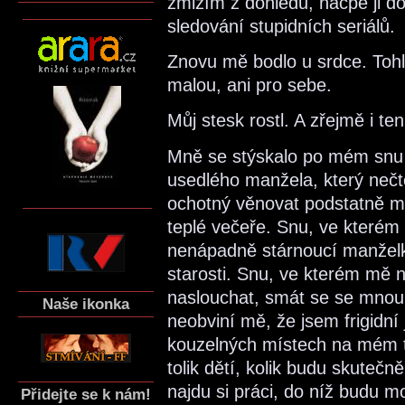
zmizím z dohledu, nacpe ji do
sledování stupidních seriálů.
Znovu mě bodlo u srdce. Tohl
malou, ani pro sebe.
Můj stesk rostl. A zřejmě i te
Mně se stýskalo po mém snu 
usedlého manžela, který nečte
ochotný věnovat podstatně m
teplé večeře. Snu, ve které
nenápadně stárnoucí manželkou
starosti. Snu, ve kterém mě
naslouchat, smát se se mnou,
Naše ikonka
neobviní mě, že jsem frigidní
kouzelných místech na mém t
tolik dětí, kolik budu skutečn
najdu si práci, do níž budu m
Přidejte se k nám!