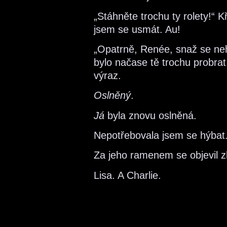
„Stáhněte trochu ty rolety!“ K
jsem se usmát. Au!
„Opatrně, Renée, snaž se neh
bylo načase tě trochu probrat
výraz.
Oslněný
.
Já
byla znovu oslněná.
Nepotřebovala jsem se hýbat. 
Za jeho ramenem se objevil z
Lisa. A Charlie.