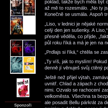
poklad, takže bych měla být op
až mě to rozesmálo. „No ty jsi
Konečně se usmála. Aspoň tr
„Liso, v lednici je nějaké normá
celý den jen sušenky. A Liso,
přesně věděla, co přijde, „fak
půl roku říká a má je jen na 
„Prdlajs si říká,“ chtěla se za
„Ty víš, jak to myslím! Pokud
denně jí věnuješ svůj ctěný po
Ještě než přijel výtah, zamáv
uvnitř. Chlad a zápach z cho
nimi. Ozvalo se rachocení zas
velkoměsta. Všechna ta bezpe
ale posadit Bellu párkrát za de
Sponzoři