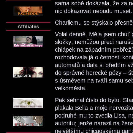
sama sobě dokázala, že za n
nic dokazovat nebudu muset.
Charliemu se stýskalo přesně
Affiliates
Volal denně. Měla jsem chuť p
složky; nemůžou přeci narušo
chlápek na západním pobřeží 
rozhodovala já o četnosti kon
automatů a dala si předtím vž
do správné herecké pózy – šť
s úsměvem na tváři samu se
velkoměsta.
Pak sehnal číslo do bytu. Sta
plakala Bella a moje nervozit
podruhé mu to zvedla Lisa, na 
autoritu; jenže narazil na žens
největšímu chicagskému gangu 