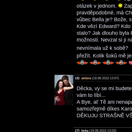
otázek v jednom.
Zap
pravděpodobné, má Char
vůbec Bella je? Bože, s
Kde vězí Edward? Kdo j
stalo? Jak dlouho byla
možnosti. Nevzal si ji
nevnímala už k sobě?
přežít. Kolik šoků mě j
18)
ambra
(19.08.2010 13:07)
Děcka, vy se mi budete 
vám to líbí...
A Bye, ať Tě ani nenap
samozřejmě díkes Karo
DĚKUJU STRAŠNĚ VŠ
17)
Iwka
(19.08.2010 13:03)