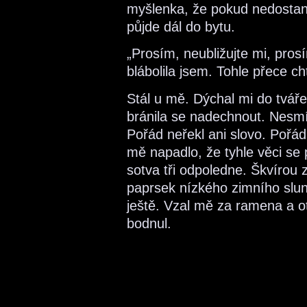
myšlenka, že pokud nedosta
půjde dál do bytu.
„Prosím, neubližujte mi, pros
blábolila jsem. Tohle přece c
Stál u mě. Dýchal mi do tvář
bránila se nadechnout. Nesmím
Pořád neřekl ani slovo. Pořá
mě napadlo, že tyhle věci se 
sotva tři odpoledne. Škvírou 
paprsek nízkého zimního slu
ještě. Vzal mě za ramena a ot
bodnul.