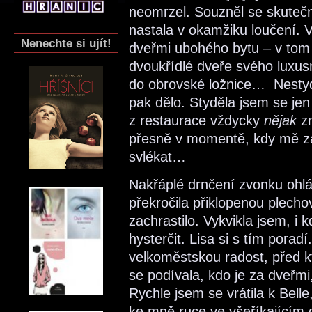
neomrzel. Souzněl se skutečn
nastala v okamžiku loučení.
Nenechte si ujít!
dveřmi ubohého bytu – v tom
dvoukřídlé dveře svého luxus
do obrovské ložnice… Nestydě
pak dělo. Styděla jsem se jen
z restaurace vždycky
nějak
zm
přesně v momentě, kdy mě zač
svlékat…
Nakřáplé drnčení zvonku ohlá
překročila přiklopenou plecho
zachrastilo. Vykvikla jsem, i 
hysterčit. Lisa si s tím poradí
velkoměstskou radost, před k
se podívala, kdo je za dveřmi,
Rychle jsem se vrátila k Belle
ke mně ruce ve všeříkajícím g