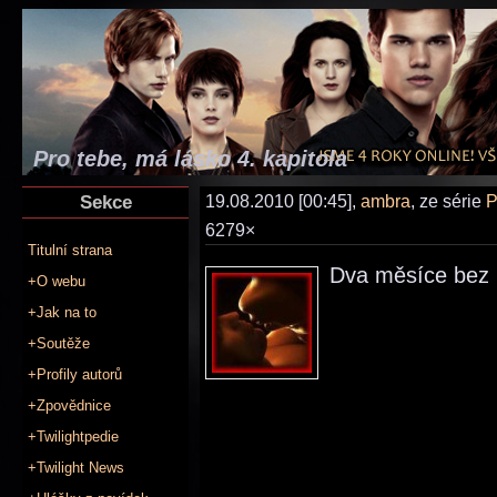
Pro tebe, má lásko 4. kapitola
Sekce
19.08.2010 [00:45],
ambra
, ze série
P
6279×
Titulní strana
Dva měsíce bez n
+O webu
+Jak na to
+Soutěže
+Profily autorů
+Zpovědnice
+Twilightpedie
+Twilight News