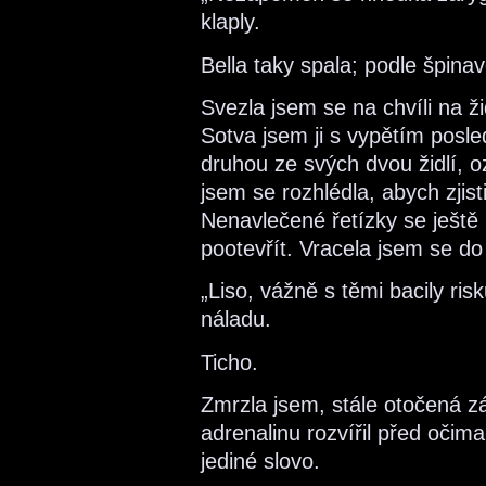
klaply.
Bella taky spala; podle špina
Svezla jsem se na chvíli na ž
Sotva jsem ji s vypětím posle
druhou ze svých dvou židlí, o
jsem se rozhlédla, abych zjist
Nenavlečené řetízky se ještě 
pootevřít. Vracela jsem se do
„Liso, vážně s těmi bacily ri
náladu.
Ticho.
Zmrzla jsem, stále otočená 
adrenalinu rozvířil před očim
jediné slovo.