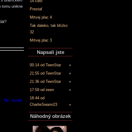
 s bratříčkem
14.časť
h tomu unikne
Prestať
Mrtvej plac 4
dál?
Tak daleko, tak blízko
32
Mrtvej plac 3
Napsali jste
00:14 od TeenStar
»
21:55 od TeenStar
»
21:36 od TeenStar
»
17:59 od ireen
»
18:44 od
... No, hezké
CharlieSwann23
»
Náhodný obrázek