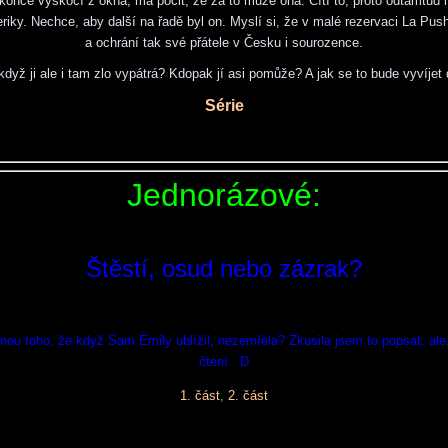
konce vyskočí z okna, má pocit, že za to může ona. Cítí to, proto odtamtud i
riky. Nechce, aby další na řadě byl on. Myslí si, že v malé rezervaci La Pus
a ochrání tak své přátele v Česku i sourozence.
když ji ale i tam zlo vypátrá? Kdopak jí asi pomůže? A jak se to bude vyvíjet 
Série
Jednorázové:
Štěstí, osud nebo zázrak?
inou toho, že když Sam Emily ublížil, nezemřela? Zkusila jsem to popsat, ale
čtení. :D
1. část
,
2. část