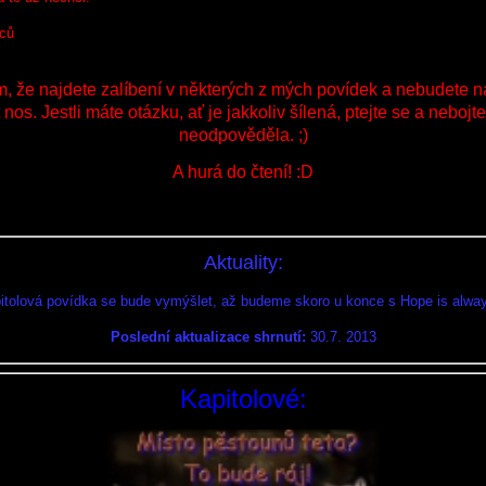
nců
, že najdete zalíbení v některých z mých povídek a nebudete n
nos. Jestli máte otázku, ať je jakkoliv šílená, ptejte se a nebojt
neodpověděla. ;)
A hurá do čtení! :D
Aktuality:
pitolová povídka se bude vymýšlet, až budeme skoro u konce s Hope is always
Poslední aktualizace shrnutí:
30.7. 2013
Kapitolové: