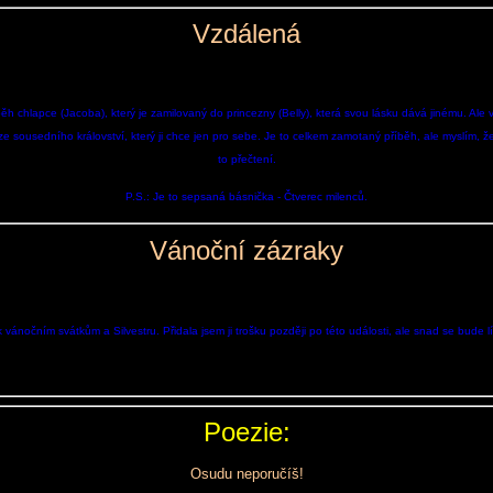
Vzdálená
ěh chlapce (Jacoba), který je zamilovaný do princezny (Belly), která svou lásku dává jinému. Ale 
 ze sousedního království, který ji chce jen pro sebe. Je to celkem zamotaný příběh, ale myslím, ž
to přečtení.
P.S.: Je to sepsaná básnička - Čtverec milenců.
Vánoční zázraky
vánočním svátkům a Silvestru. Přidala jsem ji trošku později po této události, ale snad se bude líbi
Poezie:
Osudu neporučíš!