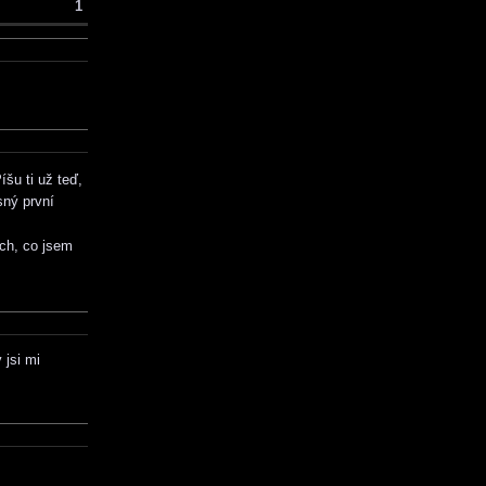
1
íšu ti už teď,
sný první
ích, co jsem
 jsi mi