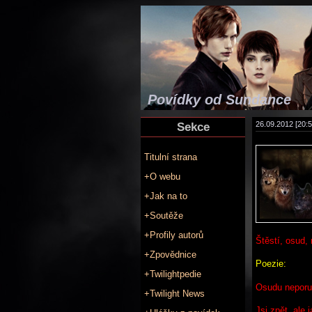
Povídky od Sundance
Sekce
26.09.2012 [20:5
Titulní strana
+O webu
+Jak na to
+Soutěže
+Profily autorů
Štěstí, osud,
+Zpovědnice
Poezie:
+Twilightpedie
Osudu neporu
+Twilight News
Jsi zpět, ale 