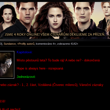
3],
Sundance
,
+Profily autorů
, komentováno 4×, zobrazeno 4142×
Kapitolové:
Místo pěstounů teta? To bude ráj! A nebo ne? - dokončená
Hope is always here - rozepsaná
Jednorázové:
 nebo zázrak? - 1., 2. část, Vzdálená (Čtverec milenců), Vánoční zázraky
číš!
já tě už nechci!