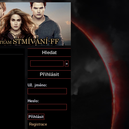
Hledat
Přihlásit
Už. jméno:
Heslo:
Registrace