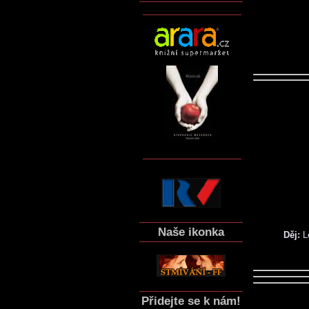
Naše ikonka
Děj:
Le
Přidejte se k nám!