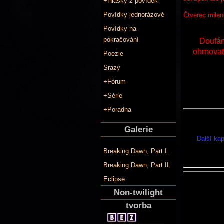
+Hlášky z povídek
Povídky jednorázové
Čtverec mile
Povídky na
pokračování
Doufám
ohrnovat 
Poezie
Srazy
+Fórum
+Série
+Poradna
Galerie
Další ka
Breaking Dawn, Part I.
Breaking Dawn, Part II.
Eclipse
Non-twilight
tvorba