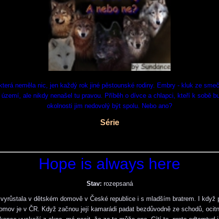
 která neměla nic, jen každý rok jiné pěstounské rodiny. Embry - kluk ze smeč
h území, ale nikdy nenašel tu pravou. Příběh o dívce a chlapci, kteří k sobě bu
okolnosti jim nedovolý být spolu. Nebo ano?
Série
Hope is always here
Stav:
rozepsaná
vyrůstala v dětském domově v České republice i s mladším bratrem. I když
domov je v ČR. Když začnou její kamarádi padat bezdůvodně ze schodů, ocit