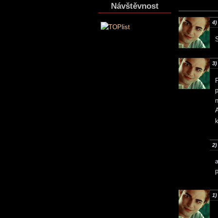
Návštěvnost
4)
S
3)
p
A
2)
a
1)