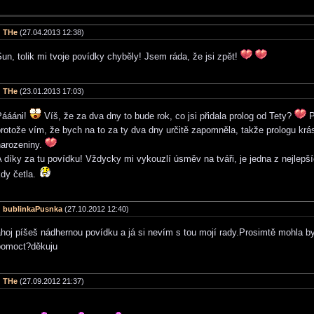
THe
(27.04.2013 12:38)
un, tolik mi tvoje povídky chyběly! Jsem ráda, že jsi zpět!
THe
(23.01.2013 17:03)
Páááni!
Víš, že za dva dny to bude rok, co jsi přidala prolog od Tety?
P
rotože vím, že bych na to za ty dva dny určitě zapomněla, takže prologu krá
narozeniny.
 díky za tu povídku! Vždycky mi vykouzlí úsměv na tváři, je jedna z nejlepš
kdy četla.
bublinkaPusnka
(27.10.2012 12:40)
hoj píšeš nádhernou povídku a já si nevím s tou mojí rady.Prosimtě mohla by
pomoct?děkuju
THe
(27.09.2012 21:37)