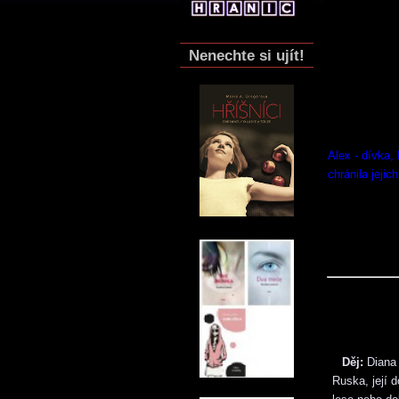
Nenechte si ujít!
Alex - dívka,
chránila jejic
Děj:
Diana 
Ruska, její 