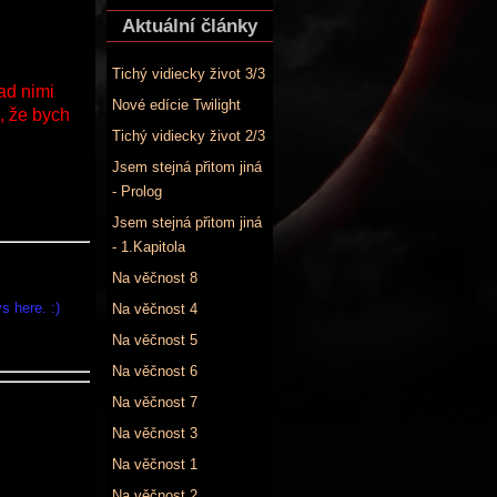
Aktuální články
Tichý vidiecky život 3/3
ad nimi
Nové edície Twilight
e, že bych
Tichý vidiecky život 2/3
Jsem stejná přitom jiná
- Prolog
Jsem stejná přitom jiná
- 1.Kapitola
Na věčnost 8
 here. :)
Na věčnost 4
Na věčnost 5
Na věčnost 6
Na věčnost 7
Na věčnost 3
Na věčnost 1
Na věčnost 2