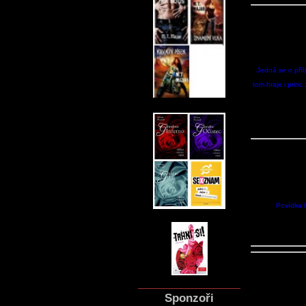
Jedná se o příb
tom hraje i princ
Povídka k 
Sponzoři