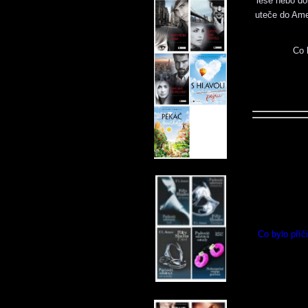
lese nebo do
uteče do Ame
Co 
Co bylo příč