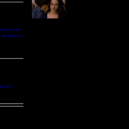
významnou roli v
e stojí alespoň za
t i tak. ;)