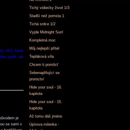
Tichý vidiecky život 1/3
Sladší než pomsta 1
Tichá srdce 1/2
Vyjde Midnight Sun!
Kompletná moc
Můj nejlepší přítel
ky vlků, která
Tepláková víla
dou patřit, ale
Chcem ti pomôcť
Sebenaplňující se
proroctví
Hide your soul - 16.
kapitola
Hide your soul - 15.
kapitola
Až tomu dáš jméno
 původem je
nou se sami v
Upírova milenka -