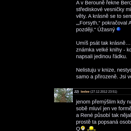
A v Berouně řekne Ber
střediskové vesničky mi
věty. A krásně se to s
„„Forsyth,“ pokračoval
později.“ Úžasný
Umíš psát tak krásně…
známka velké knihy - kd
napsali jedinou řádku.
Nelistuju v knize, nest
samo a přirozeně. Jsi 
22)
leelee
(27.12.2012 23:51)
jenom přemýšlim kdy na
sobě mluví jen ve form
a René působí tak něja
prostě ta popsaná osob
Q