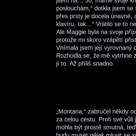
jsem na… Jo, máme svoje knih
poslouchám,“ dotkla jsem se 
přes prsty je docela únavné, 
klavíru, tak…“ Vrátilo se to
Ale Maggie byla na svoje
pří
protože mi skoro vzápětí přist
Vnímala jsem její vyrovnaný d
Rozhodla se, že mě vytrhne z
jí to. Až příliš snadno.
„Montana,“ zabručel někdy od
za celou cestu. Proti své vůl
mohla být prostě smutná, teď 
budu muset
nějak
mluvit se s