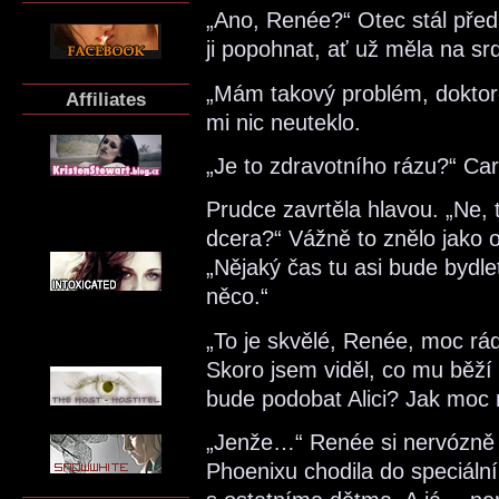
„Ano, Renée?“ Otec stál před 
ji popohnat, ať už měla na srd
„Mám takový problém, doktore,
Affiliates
mi nic neuteklo.
„Je to zdravotního rázu?“ Carl
Prudce zavrtěla hlavou. „Ne
dcera?“ Vážně to znělo jako otá
„Nějaký čas tu asi bude bydle
něco.“
„To je skvělé, Renée, moc rád
Skoro jsem viděl, co mu běží 
bude podobat Alici? Jak moc 
„Jenže…“ Renée si nervózně ol
Phoenixu chodila do speciální