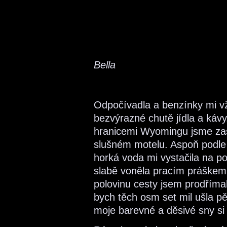
Bella
Odpočívadla a benzínky mi vž
bezvýrazné chutě jídla a kávy
hranicemi Wyomingu jsme zast
slušném motelu. Aspoň podle 
horká voda mi vystačila na p
slabě voněla pracím práškem
polovinu cesty jsem prodřímal
bych těch osm set mil ušla p
moje barevné a děsivé sny si 