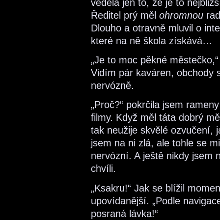
věděla jen to, že je to nejbli
Ředitel prý měl
ohromnou
rad
Dlouho a otravně mluvil o int
které na ně škola získává…
„Je to moc pěkné městečko,“
Vidím pár kaváren, obchody s
nervózně.
„Proč?“ pokrčila jsem rameny
filmy. Když měl táta dobrý měs
tak neužije skvělé ozvučení, 
jsem na ni zlá, ale tohle se m
nervózní. A ještě nikdy jsem 
chvíli.
„Ksakru!“ Jak se blížil mome
upovídanější. „Podle navigace 
posraná lávka!“