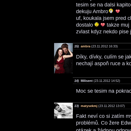
tesim se na dalsi kapit
dekuju Ambro
uf, koukala jsem pred c
dostalo
takze muj p
zvlast kdyz nekdo pise j
15)
ambra
(23.11.2012 16:33)
Díky, dívky, culím se ja
nechají aspoň ruce a k
14)
Milisent
(23.11.2012 14:52)
Moc se tesim na pokra
13)
matysekmj
(23.11.2012 13:07)
Fakt neví co si zatím m
problémů. Co žere Edwa
otázek a žádnou odpo