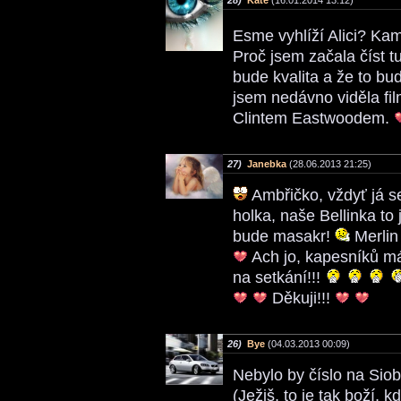
28)
Kate
(16.01.2014 13:12)
Esme vyhlíží Alici? Ka
Proč jsem začala číst t
bude kvalita a že to bu
jsem nedávno viděla fi
Clintem Eastwoodem.
27)
Janebka
(28.06.2013 21:25)
Ambřičko, vždyť já se
holka, naše Bellinka to 
bude masakr!
Merlin 
Ach jo, kapesníků mám
na setkání!!!
Děkuji!!!
26)
Bye
(04.03.2013 00:09)
Nebylo by číslo na Siob
(Ježiš, to je tak boží,