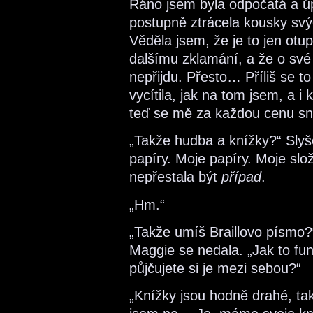
Ráno jsem byla odpočatá a ú
postupně ztrácela kousky sv
Věděla jsem, že je to jen ot
dalšímu zklamání, a že o své
nepřijdu. Přesto… Příliš se t
vycítila, jak na tom jsem, a i
teď se mě za každou cenu snaž
„Takže hudba a knížky?“ Slyšel
papíry. Moje papíry. Moje slo
nepřestala být
případ
.
„Hm.“
„Takže umíš Braillovo písmo?
Maggie se nedala. „Jak to fu
půjčujete si je mezi sebou?“
„Knížky jsou hodně drahé, tak