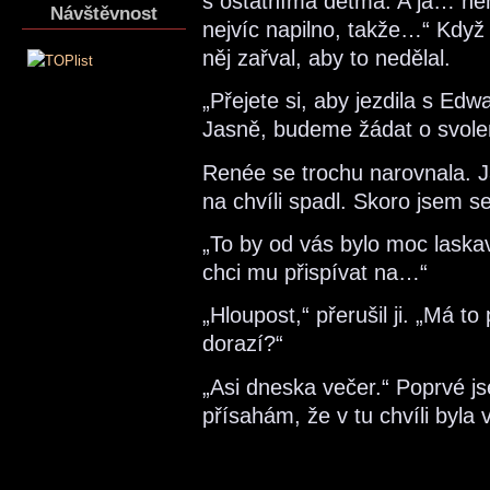
s ostatníma dětma. A já… ne
Návštěvnost
nejvíc napilno, takže…“ Když 
něj zařval, aby to nedělal.
„Přejete si, aby jezdila s Ed
Jasně, budeme žádat o svole
Renée se trochu narovnala. Ja
na chvíli spadl. Skoro jsem s
„To by od vás bylo moc laska
chci mu přispívat na…“
„Hloupost,“ přerušil ji. „Má t
dorazí?“
„Asi dneska večer.“ Poprvé j
přísahám, že v tu chvíli byla