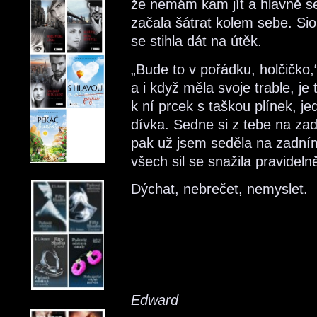
že nemám kam jít a hlavně s
začala šátrat kolem sebe. Sio
se stihla dát na útěk.
„Bude to v pořádku, holčičko,
a i když měla svoje trable, je
k ní prcek s taškou plínek, j
dívka. Sedne si z tebe na zad
pak už jsem seděla na zadní
všech sil se snažila pravideln
Dýchat, nebrečet, nemyslet.
Edward