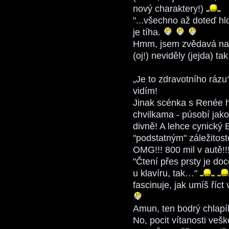
nový charaktery!)
"...všechno až doteď h
je tíha.
Hmm, jsem zvědavá na 
(oj!) neviděly (jejda) ta
„Je to zdravotního rázu
vidím!
Jinak scénka s Renée h
chvilkama - púsobí jako 
divně! A lehce cynický
"podstatným" záležito
OMG!!! 800 mil v autě!
"Čtení přes prsty je do
u klavíru, tak…"
fascinuje, jak umíš říct
Amun, ten bodrý chlapí
No, pocit vítanosti veš