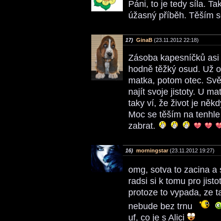
Páni, to je tedy síla. T
úžasný příběh. Těším 
17)
GinaB
(23.11.2012 22:18)
Zásoba kapesníčků asi 
hodně těžký osud. Už od 
matka, potom otec. Svět
najít svoje jistoty. U 
taky ví, že život je někd
Moc se těším na tenhle 
zabrat.
16)
morningstar
(23.11.2012 19:27)
omg, sotva to zacina a
radsi si k tomu pro jis
protoze to vypada, ze t
nebude bez trnu
uf, co je s Alici