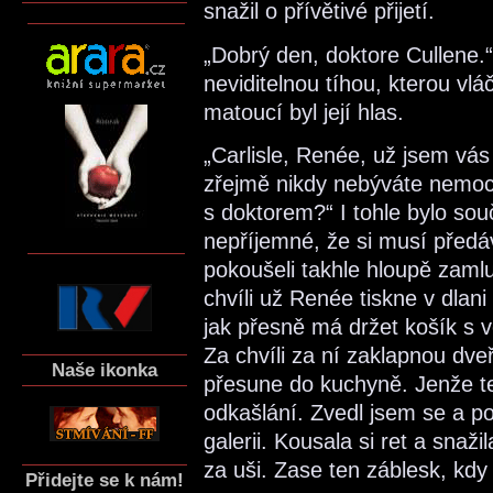
snažil o přívětivé přijetí.
„Dobrý den, doktore Cullene.“
neviditelnou tíhou, kterou vl
matoucí byl její hlas.
„Carlisle, Renée, už jsem vás 
zřejmě nikdy nebýváte nemocn
s doktorem?“ I tohle bylo sou
nepříjemné, že si musí předá
pokoušeli takhle hloupě zamlu
chvíli už Renée tiskne v dlani
jak přesně má držet košík s 
Za chvíli za ní zaklapnou dv
Naše ikonka
přesune do kuchyně. Jenže ten
odkašlání. Zvedl jsem se a po
galerii. Kousala si ret a snaž
za uši. Zase ten záblesk, kdy
Přidejte se k nám!