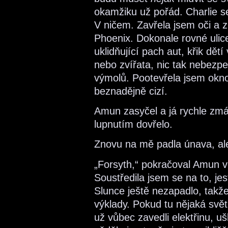
okamžiku už pořád. Charlie 
V ničem. Zavřela jsem oči a 
Phoenix. Dokonale rovné ulic
uklidňující pach aut, křik dět
nebo zvířata, nic tak nebezp
výmolů. Pootevřela jsem okno
beznadějně cizí.
Amun zasyčel a já rychle zmá
lupnutím dovřelo.
Znovu na mě padla únava, al
„Forsyth,“ pokračoval Amun v
Soustředila jsem se na to, jest
Slunce ještě nezapadlo, takž
výklady. Pokud tu nějaká svě
už vůbec zavedli elektřinu, u