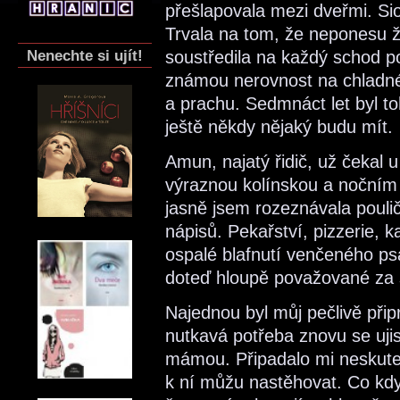
přešlapovala mezi dveřmi. Si
Trvala na tom, že neponesu ž
Nenechte si ujít!
soustředila na každý schod
známou nerovnost na chladné
a prachu. Sedmnáct let byl to
ještě někdy nějaký budu mít.
Amun, najatý řidič, už čekal u
výraznou kolínskou a nočním 
jasně jsem rozeznávala pouličn
nápisů. Pekařství, pizzerie, 
ospalé blafnutí venčeného p
doteď hloupě považované za
Najednou byl můj pečlivě připr
nutkavá potřeba znovu se uji
mámou. Připadalo mi neskutečn
k ní můžu nastěhovat. Co když