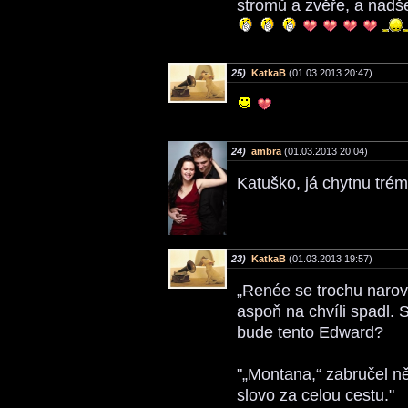
stromů a zvěře, a nadšen
25)
KatkaB
(01.03.2013 20:47)
24)
ambra
(01.03.2013 20:04)
Katuško, já chytnu trém
23)
KatkaB
(01.03.2013 19:57)
„Renée se trochu narovn
aspoň na chvíli spadl. 
bude tento Edward?
"„Montana,“ zabručel n
slovo za celou cestu."