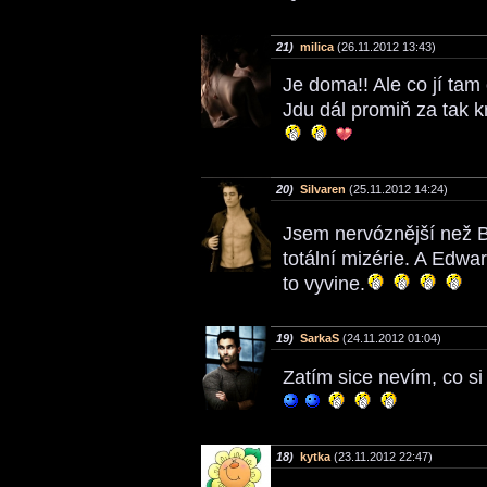
21)
milica
(26.11.2012 13:43)
Je doma!! Ale co jí tam 
Jdu dál promiň za tak 
20)
Silvaren
(25.11.2012 14:24)
Jsem nervóznější než B
totální mizérie. A Edwar
to vyvine.
19)
SarkaS
(24.11.2012 01:04)
Zatím sice nevím, co si 
18)
kytka
(23.11.2012 22:47)