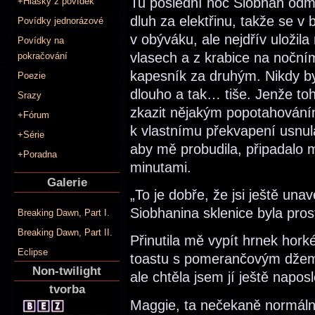
Tu poslední noc Siobhan odmít
+Hlášky z povídek
dluh za elektřinu, takže se v 
Povídky jednorázové
v obýváku, ale nejdřív uložil
Povídky na
vlasech a z krabice na nočním
pokračování
kapesník za druhým. Nikdy b
Poezie
dlouho a tak… tiše. Jenže toh
Srazy
zkazit nějakým popotahování
+Fórum
k vlastnímu překvapení usnu
+Série
aby mě probudila, připadalo m
+Poradna
minutami.
Galerie
„To je dobře, že jsi ještě un
Siobhanina sklenice byla pros
Breaking Dawn, Part I.
Breaking Dawn, Part II.
Přinutila mě vypít hrnek hork
Eclipse
toastu s pomerančovým džeme
Non-twilight
ale chtěla jsem jí ještě napos
tvorba
Maggie, ta nečekaně normální 