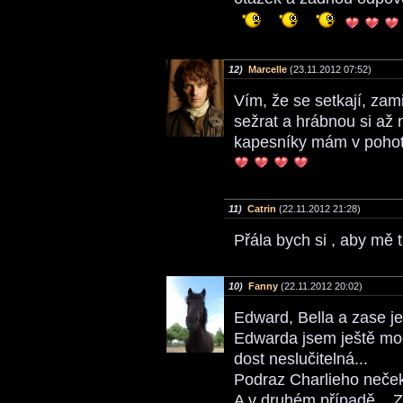
12)
Marcelle
(23.11.2012 07:52)
Vím, že se setkají, zam
sežrat a hrábnou si až 
kapesníky mám v pohoto
11)
Catrin
(22.11.2012 21:28)
Přála bych si , aby mě 
10)
Fanny
(22.11.2012 20:02)
Edward, Bella a zase je
Edwarda jsem ještě moc
dost neslučitelná...
Podraz Charlieho neček
A v druhém případě... Z