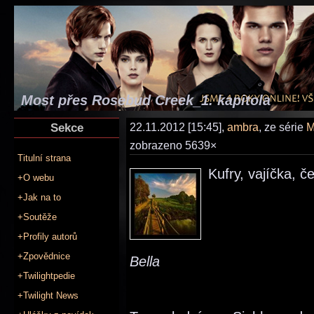
Most přes Rosebud Creek_1. kapitola
Sekce
22.11.2012 [15:45],
ambra
, ze série
M
zobrazeno 5639×
Titulní strana
Kufry, vajíčka, č
+O webu
+Jak na to
+Soutěže
+Profily autorů
+Zpovědnice
Bella
+Twilightpedie
+Twilight News