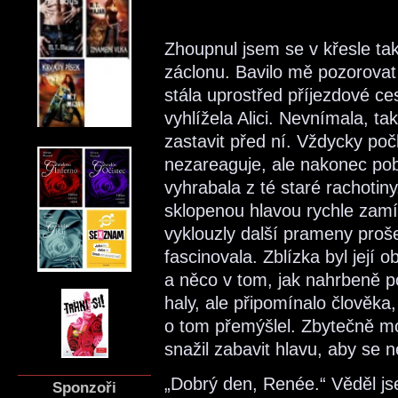
Zhoupnul jsem se v křesle ta
záclonu. Bavilo mě pozorova
stála uprostřed příjezdové c
vyhlížela Alici. Nevnímala, 
zastavit před ní. Vždycky poč
nezareaguje, ale nakonec pob
vyhrabala z té staré rachoti
sklopenou hlavou rychle zamíř
vyklouzly další prameny proš
fascinovala. Zblízka byl její 
a něco v tom, jak nahrbeně p
haly, ale připomínalo člověk
o tom přemýšlel. Zbytečně mo
snažil zabavit hlavu, aby se
„Dobrý den, Renée.“ Věděl js
Sponzoři