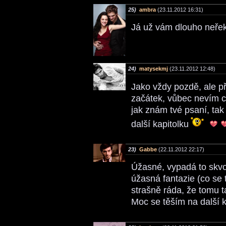
25)
ambra
(23.11.2012 16:31)
Já už vám dlouho neřek
24)
matysekmj
(23.11.2012 12:48)
Jako vždy pozdě, ale p
začátek, vůbec nevím 
jak znám tvé psaní, ta
další kapitolku
23)
Gabbe
(22.11.2012 22:17)
Úžasné, vypadá to skvos
úžasná fantazie (co se t
strašně ráda, že tomu ta
Moc se těším na další k