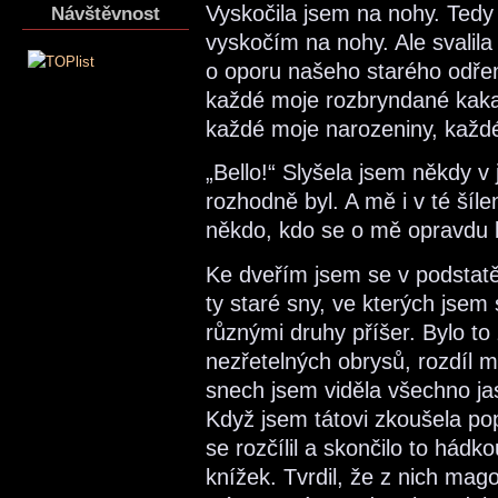
Vyskočila jsem na nohy. Tedy
Návštěvnost
vyskočím na nohy. Ale svalila
o oporu našeho starého odře
každé moje rozbryndané kakao
každé moje narozeniny, kaž
„Bello!“ Slyšela jsem někdy v
rozhodně byl. A mě i v té šíle
někdo, kdo se o mě opravdu
Ke dveřím jsem se v podstatě
ty staré sny, ve kterých jse
různými druhy příšer. Bylo to 
nezřetelných obrysů, rozdíl 
snech jsem viděla všechno ja
Když jsem tátovi zkoušela po
se rozčílil a skončilo to hádkou
knížek. Tvrdil, že z nich magoř