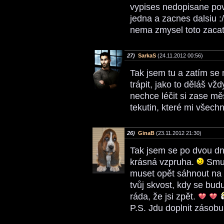
vypises nedopisane povi
jedna a zacnes dalsiu :
nema zmysel toto zacat 
27)
SarkaS
(24.11.2012 00:56)
Tak jsem tu a zatím se 
trápit, jako to děláš v
nechce léčit si zase m
tekutin, které mi všech
26)
GinaB
(23.11.2012 21:30)
Tak jsem se po dvou dn
krásná vzpruha.
Smut
muset opět sáhnout na d
tvůj skvost, kdy se bud
ráda, že jsi zpět.
P.S. Jdu doplnit zásob