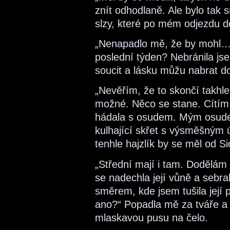
znít odhodlaně. Ale bylo tak 
slzy, které po mém odjezdu 
„Nenapadlo mě, že by mohl…“
poslední týden? Nebránila jsem
soucit a lásku můžu nabrat d
„Nevěřím, že to skončí takhle
možné. Něco se stane. Cítím t
hádala s osudem. Mým osudem
kulhající skřet s výsměšným ú
tenhle hajzlík by se měl od Si
„Střední mají i tam. Dodělám
se nadechla její vůně a sebr
směrem, kde jsem tušila její 
ano?“ Popadla mě za tváře a p
mlaskavou pusu na čelo.