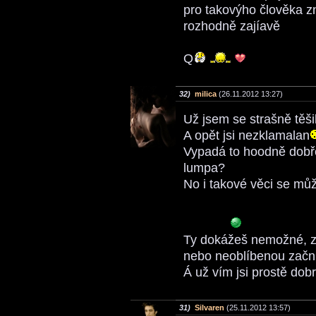
pro takovýho člověka z
rozhodně zajíavě
Q
32)
milica
(26.11.2012 13:27)
Už jsem se strašně těšil
A opět jsi nezklamalan
Vypadá to hoodně dobře
lumpa?
No i takové věci se mů
Ty dokážeš nemožné, z
nebo neoblíbenou začnu
Á už vím jsi prostě dob
31)
Silvaren
(25.11.2012 13:57)