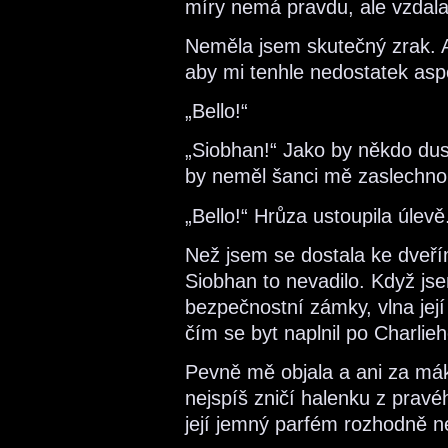
míry nemá pravdu, ale vzdal
Neměla jsem skutečný zrak. Al
aby mi tenhle nedostatek as
„Bello!“
„Siobhan!“ Jako by někdo dusi
by neměl šanci mě zaslechnou
„Bello!“ Hrůza ustoupila úlevě
Než jsem se dostala ke dveří
Siobhan to nevadilo. Když js
bezpečnostní zámky, vlna její
čím se byt naplnil po Charli
Pevně mě objala a ani za mák j
nejspíš zničí halenku z prav
její jemný parfém rozhodně 