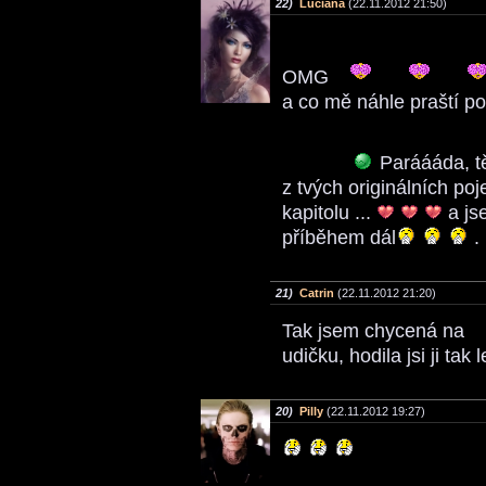
22)
Luciana
(22.11.2012 21:50)
OMG
a co mě náhle praští p
Paráááda, tě
z tvých originálních po
kapitolu ...
a js
příběhem dál
.
21)
Catrin
(22.11.2012 21:20)
Tak jsem chycená na
udičku, hodila jsi ji tak 
20)
Pilly
(22.11.2012 19:27)