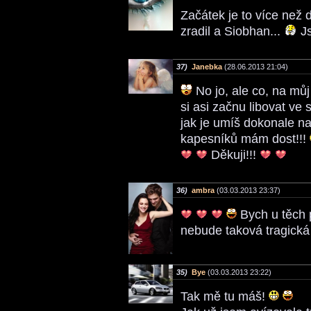
Začátek je to více než 
zradil a Siobhan...
Js
37)
Janebka
(28.06.2013 21:04)
No jo, ale co, na můj
si asi začnu libovat ve 
jak je umíš dokonale na
kapesníků mám dost!!!
Děkuji!!!
36)
ambra
(03.03.2013 23:37)
Bych u těch p
nebude taková tragická
35)
Bye
(03.03.2013 23:22)
Tak mě tu máš!