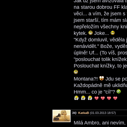
Jak už jsem avízovala t
na starou dobrou FF kla
věci... a vím, že jsem 
jsem starší, tím mám sl
nepřeložím všechny kni
kytek.
Joke...
"Když domluvil, věděla
nenávidět." Bože, vyděsi
úplně! Uf... (To víš, pr
"poslouchat tolik kníže
Poslouchat knížky, to je
Montana?!
Jdu se po
Každopádně mě uklidňuj
Hmm... co je "cíl"?
34)
KatkaB
(01.03.2013 18:57)
Milá Ambro, ani nevím,