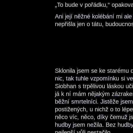
„To bude v pořádku,“ opakov
Ani její něžné kolébání mi al
nepřišla jen o tátu, budoucnos
Sklonila jsem se ke starému 
nic, tak tuhle vzpomínku si 
Siobhan s trpělivou láskou uč
já k ní mám nějakým zázrake
běžní smrtelníci. Jistěže jse
postižených, u nichž o to lépe
něco víc, něco, díky čemuž j
hudby jsem nežila. Bez hudby 
nejlepší vůli nestačilo.