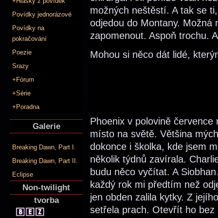
+Hlášky z povídek
možných neštěstí. A tak se ti
Povídky jednorázové
odjedou do Montany. Možná n
Povídky na
zapomenout. Aspoň trochu. As
pokračování
Poezie
Mohou si něco dát lidé, který
Srazy
+Fórum
+Série
+Poradna
Phoenix v polovině července 
Galerie
místo na světě. Většina mých
dokonce i školka, kde jsem mě
Breaking Dawn, Part I.
několik týdnů zavírala. Charli
Breaking Dawn, Part II.
budu něco vyčítat. A Siobhan
Eclipse
každý rok mi předtím než odjel
Non-twilight
jen obden zalila kytky. Z jej
tvorba
setřela prach. Otevřít ho bez