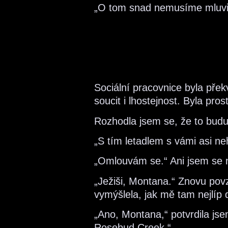
„O tom snad nemusíme mluvi
Sociální pracovnice byla přek
soucit i lhostejnost. Byla pr
Rozhodla jsem se, že to bud
„S tím letadlem s vámi asi ne
„Omlouvám se.“ Ani jsem se n
„Ježiši, Montana.“ Znovu pov
vymýšlela, jak mě tam nejlíp 
„Ano, Montana,“ potvrdila jse
Rosebud Creek.“