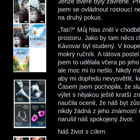
Jenže dveře byly zavřené. Pře
jsem se ovládnout rostoucí nek
na druhý pokus.
„Tati?“ Můj hlas zněl v chodb
prostoru. Jako by tam něco c
Kávovar byl studený. V koupe
mokrý ručník. A tátova postel
jsem to udělala včera po jeh
ale moc mi to nešlo. Nikdy 
aby mi dopředu nevysvětlit, k
Časem jsem pochopila, že
sl
výlet s nějakou ještě kratší 
naučila ocenit, že náš byt zů
nikdy žádná z jeho známostí ne
narušil náš spokojený život.
Náš život
s cílem.