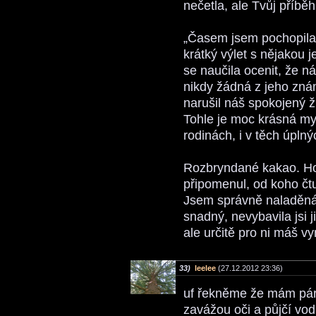
nečetla, ale Tvůj příbě
„Časem jsem pochopila,
krátký výlet s nějakou 
se naučila ocenit, že n
nikdy žádná z jeho známo
narušil náš spokojený ži
Tohle je moc krásná myš
rodinách, i v těch úpln
Rozbryndané kakao. Hod
připomenul, od koho čt
Jsem správně naladěná 
snadný, nevybavila jsi 
ale určitě pro ni máš
33)
leelee
(27.12.2012 23:36)
uf řekněme že mám pár 
zavážou oči a půjčí vod