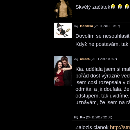
Skvělý začátek
30)
Bosorka
(25.11.2012 10:07)
Dovolím se nesouhlasit
Když ne postavám, tak
29)
ambra
(25.11.2012 09:57)
Kia, udělala jsem si ma
pořád dost výrazně ve
jsem cosi rozepsala v 
odmítal a já doufala, že
odstupem, tak uvidíme. J
uznávám, že jsem na rá
28)
Kia
(24.11.2012 22:08)
Zalozis clanok
http://st