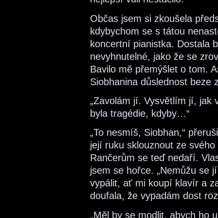
Občas jsem si zkoušela předst
kdybychom se s tátou nenastě
koncertní pianistka. Dostala b
nevyhnutelné, jako že se zro
Bavilo mě přemýšlet o tom. A
Siobhanina důslednost beze z
„Zavolám jí. Vysvětlím jí, jak 
byla tragédie, kdyby…“
„To nesmíš, Siobhan,“ přeruši
její ruku sklouznout ze svého 
Rančerům se teď nedaří. Vlas
jsem se hořce. „Nemůžu se jí
vypálit, ať mi koupí klavír a 
doufala, že vypadám dost ro
„Měl by se modlit, abych ho u