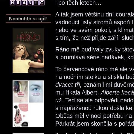
i po těch letech…
A tak jsem většinu dní coura
Nenechte si ujít!
vadnoucí listy stromů aspoň 
nebo ve svém pokoji, s klima
s tím, že než přijde září, sluc
Ráno mě budívaly zvuky tátov
a brumlavá série nadávek, kdy
To červencové ráno mě ale v
na nočním stolku a stiskla bo
dvacet tři
, oznámil mi důvěr
mu říkala Albert.
Alberte kecá
už.
Teď se ale odpovědi nedoč
s napřaženou rukou došla ke 
Občas měl v noci potřebu na
Párkrát jsem skončila s poř