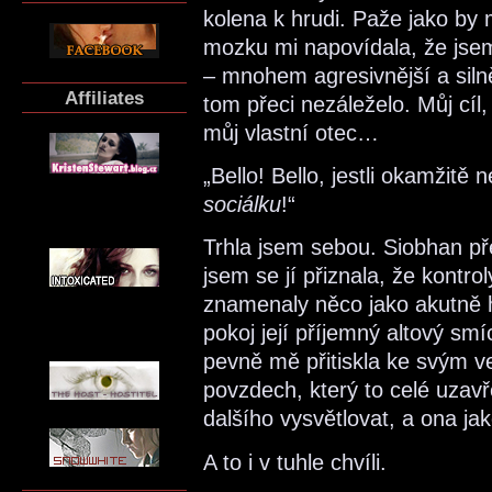
kolena k hrudi. Paže jako by 
mozku mi napovídala, že jse
– mnohem agresivnější a silněj
Affiliates
tom přeci nezáleželo. Můj cíl,
můj vlastní otec…
„Bello! Bello, jestli okamžitě 
sociálku
!“
Trhla jsem sebou. Siobhan př
jsem se jí přiznala, že kontro
znamenaly něco jako akutně h
pokoj její příjemný altový s
pevně mě přitiskla ke svým 
povzdech, který to celé uzavř
dalšího vysvětlovat, a ona ja
A to i v tuhle chvíli.