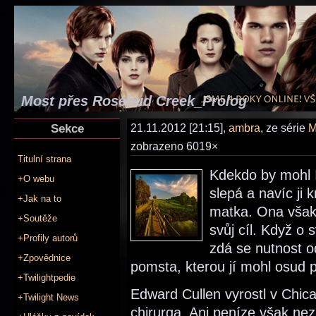
Most přes Rosebud Creek_Prolog
Sekce
21.11.2012 [21:15],
ambra
, ze série
M
zobrazeno 6019×
Titulní strana
Kdekdo by mohl I
+O webu
slepá a navíc ji 
+Jak na to
matka. Ona však 
+Soutěže
svůj cíl. Když o 
+Profily autorů
zdá se nutnost o
+Zpovědnice
pomsta, kterou jí mohl osud p
+Twilightpedie
Edward Cullen vyrostl v Chic
+Twilight News
chirurga. Ani peníze však nez