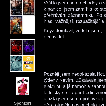
Vrátila jsem se do chodby a s 
k panice, jsem zamířila ke sto
přehrávání záznamníku. Po sé
hlas. Vážnější, rozpačitější a
Když domluvil, věděla jsem,
nenávidět.
Později jsem nedokázala říct
týden? Nevím. Zůstávala jsem 
elektřinu a já nemohla zapnout
ledničky se za pár hodin změ
uložila jsem se na pohovku p
Sponzoři
oči a otupěle poslouchala z