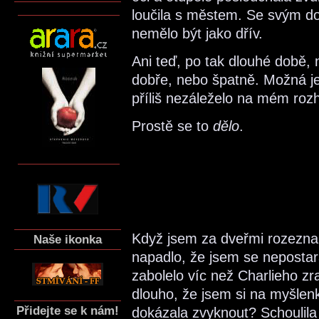
loučila s městem. Se svým d
nemělo být jako dřív.
Ani teď, po tak dlouhé době, ne
dobře, nebo špatně. Možná je 
příliš nezáleželo na mém roz
Prostě se to
dělo
.
Když jsem za dveřmi rozezna
Naše ikonka
napadlo, že jsem se nepostara
zabolelo víc než Charlieho zr
dlouho, že jsem si na myšlenku
Přidejte se k nám!
dokázala zvyknout? Schoulila 