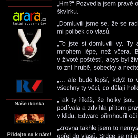
„Hm?“ Pozvedla jsem pravé ob
škvírku.
„Domluvili jsme se, že se rad
mi polibek do vlasů.
„To jste si domluvili vy. Ty
mnohem lépe, než včera. By
v životě poštěstí, abys byl ži
to zní hrubě, sobecky a necit
„… ale bude lepší, když to 
všechny ty věci, co dělají holk
„Tak ty říkáš, že holky jso
Naše ikonka
podívala a zdvihla přitom pr
v klidu. Edward přimhouřil oči
„Zrovna takhle jsem to nemys
Přidejte se k nám!
opřel do vlasů. Srdce se mi př