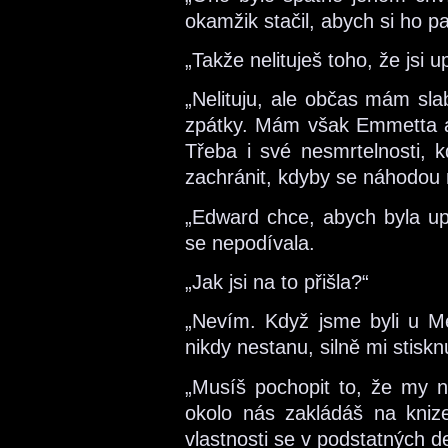
okamžik stačil, abych si ho p
„Takže nelituješ toho, že jsi u
„Nelituju, ale občas mám sla
zpátky. Mám však Emmetta a 
Třeba i své nesmrtelnosti, 
zachránit, kdyby se náhodou 
„Edward chce, abych byla up
se nepodívala.
„Jak jsi na to přišla?“
„Nevím. Když jsme byli u M
nikdy nestanu, silně mi stisk
„Musíš pochopit to, že my n
okolo nás zakládáš na kniz
vlastnosti se v podstatných de