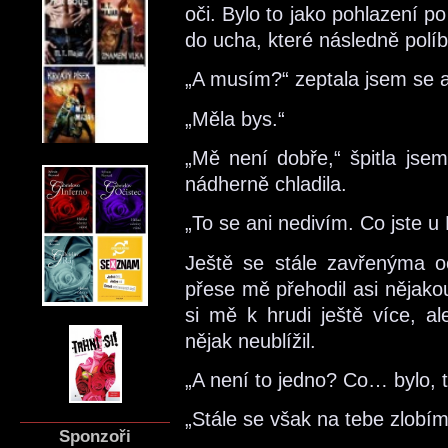
oči. Bylo to jako pohlazení po
do ucha, které následně políbi
„A musím?“ zeptala jsem se a 
„Měla bys.“
„Mě není dobře,“ špitla jsem 
nádherně chladila.
„To se ani nedivím. Co jste u 
Ještě se stále zavřenýma 
přese mě přehodil asi nějako
si mě k hrudi ještě více, a
nějak neublížil.
„A není to jedno? Co… bylo, t
„Stále se však na tebe zlobím
Sponzoři