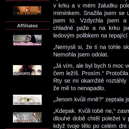
v krku a v mém žaludku pole
miminkem. Snažila jsem se u
jsem to. Vzdychla jsem a 
Affiliates
chladné paže a na krku js
ledovým polibkem na tepající 
„Nemysli si, že ti na tohle 
Nemohla jsem odolat.
„Já vím, ale byl bych ti moc
čem ležíš. Prosím.“ Protočila
Rty se mi okamžitě roztáhly 
že mě to nenapadlo.
„Jenom kvůli mně?“ zeptala j
„Kdepak. Kvůli tobě ne,“ zasm
dlouhé době chtěl poležet v po
když tvoje tělo po celém dn