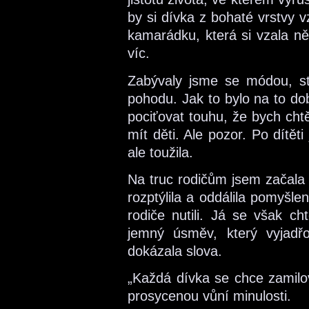
by si dívka z bohaté vrstvy v
kamarádku, která si vzala 
víc.
Zabývaly jsme se módou, st
pohodu. Jak to bylo na to do
pociťovat touhu, že bych cht
mít děti. Ale pozor. Po dítět
ale toužila.
Na truc rodičům jsem začala 
rozptýlila a oddálila pomyšl
rodiče nutili. Já se však cht
jemný úsměv, který vyjad
dokázala slova.
„Každá dívka se chce zamilov
prosycenou vůní minulosti.