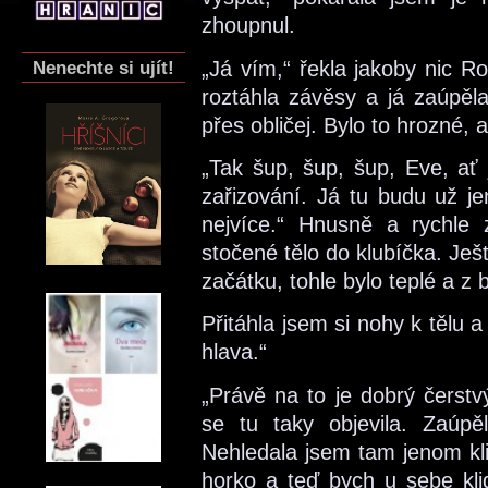
zhoupnul.
Nenechte si ujít!
„Já vím,“ řekla jakoby nic Ro
roztáhla závěsy a já zaúpěla
přes obličej. Bylo to hrozné, a
„Tak šup, šup, šup, Eve, ať 
zařizování. Já tu budu už jen
nejvíce.“ Hnusně a rychle 
stočené tělo do klubíčka. Je
začátku, tohle bylo teplé a z 
Přitáhla jsem si nohy k tělu 
hlava.“
„Právě na to je dobrý čerstv
se tu taky objevila. Zaúpě
Nehledala jsem tam jenom klid
horko a teď bych u sebe kl