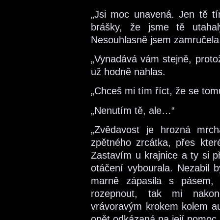
„Jsi moc unavená. Jen tě 
brášky, že jsme tě utahal
Nesouhlasně jsem zamručela
„Vynadává vám stejně, protož
už hodně nahlas.
„Chceš mi tím říct, že se to
„Nenutím tě, ale…“
„Zvědavost je hrozná mrch
zpětného zrcátka, přes kte
Zastavím u krajnice a ty si 
otáčení vybourala. Nezabil
marně zápasila s pásem, 
rozepnout, tak mi nako
vrávoravým krokem kolem aut
opět odkázaná na její pomoc.