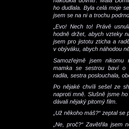
nakoukla dovnitř. Malá Domi
ho dudlala. Byla celá moje s
jsem se na ni a trochu podrnd
„Evo! Nech to! Právě usnul
hodně držet, abych vzteky na
jsem pro jistotu zticha a ra
v obýváku, abych náhodou n
Samozřejmě jsem nikomu ne
mamka se sestrou baví o 
radila, sestra poslouchala, o
Po nějaké chvíli sešel ze s
naproti mně. Slušně jsme ho p
dávali nějaký pitomý film.
„Už někoho máš?“ zeptal se
„Ne, proč?“ Zavětřila jsem 