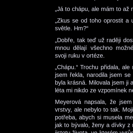
„Já to chápu, ale mám to až 
„Zkus se od toho oprostit a 
světle. Hm?“
„Dobře, tak teď už raději do
mnou dělají všechno možné
svoji ruku v ortéze.
„Chápu.“ Trochu přidala, ale
jsem řekla, narodila jsem s
byla krásná. Milovala jsem ji 
léta mi nikdo ze vzpomínek 
Meyerová napsala, že jsem
vrstvy, ale nebylo to tak. Moj
potřeba, abych si musela m
jak to bývalo, ženy a dívky 
jistotu života, ve kterém vyr