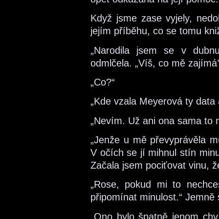
Když jsme zase vyjely, nedo
jejím příběhu, co se tomu k
„Narodila jsem se v dubn
odmlčela. „Víš, co mě zajímá
„Co?“
„Kde vzala Meyerová ty data 
„Nevím. Už ani ona sama to n
„Jenže u mě převyprávěla můj
V očích se jí mihnul stín minu
Začala jsem pociťovat vinu, ž
„Rose, pokud mi to nechceš 
připomínat minulost.“ Jemně 
„Ono bylo špatně jenom chvíl