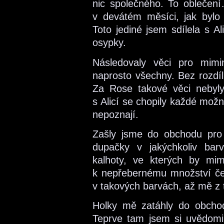
nic společného. To oblečen
v devátém měsíci, jak bylo
Toto jediné jsem sdílela s A
osypky.
Následovaly věci pro mimi
naprosto všechny. Bez rozdíl
Za Rose takové věci nebyly
s Alicí se chopily každé možn
nepoznají.
Zašly jsme do obchodu pro
dupačky v jakýchkoliv barv
kalhoty, ve kterých by mim
k nepřebernému množství čep
v takových barvách, až mě z 
Holky mě zatáhly do obchod
Teprve tam jsem si uvědomil