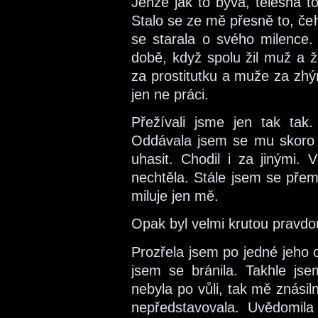
Jenže jak to bývá, tělesná to
Stalo se ze mě přesně to, če
se starala o svého milence.
době, když spolu žil muž a ž
za prostitutku a muže za zhýr
jen ne práci.
Přežívali jsme jen tak tak.
Oddávala jsem se mu skoro 
uhasit. Chodil i za jinými. 
nechtěla. Stále jsem se přem
miluje jen mě.
Opak byl velmi krutou pravdo
Prozřela jsem po jedné jeho 
jsem se bránila. Takhle js
nebyla po vůli, tak mě znásilni
nepředstavovala. Uvědomila