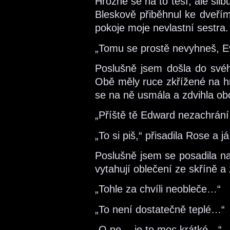
Hrozně se na to těší, ale slib
Bleskově přiběhnul ke dveří
pokoje moje nevlastní sestra
„Tomu se prostě nevyhneš, Eve
Poslušně jsem došla do svéh
Obě měly ruce zkřížené na h
se na ně usmála a zdvihla ob
„Příště tě Edward nezachrání,
„To si piš,“ přisadila Rose a já
Poslušně jsem se posadila na
vytahují oblečení ze skříně a
„Tohle za chvíli neobleče…“
„To není dostatečně teplé…“
„O ne… je to moc krátké…“