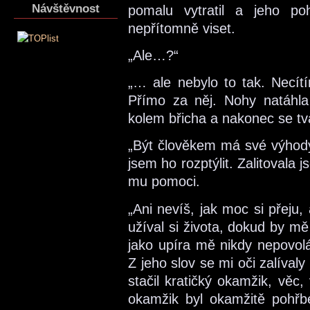
Návštěvnost
pomalu vytratil a jeho po
nepřítomně viset.
„Ale…?“
„… ale nebylo to tak. Necítí
Přímo za něj. Nohy natáhla
kolem břicha a nakonec se tvá
„Být člověkem má své výhody,
jsem ho rozptýlit. Zalitoval
mu pomoci.
„Ani nevíš, jak moc si přeju,
užíval si života, dokud by m
jako upíra mě nikdy nepovolá
Z jeho slov se mi oči zalívaly
stačil kratičký okamžik, věc
okamžik byl okamžitě pohř