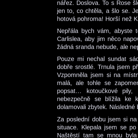
nářez. Doslova. To s Rose šl
jen to, co chtěla, a šlo se. 
hotová pohroma! Horší než 
Nepřála bych vám, abyste to
Carlislea, aby jim něco napov
žádná sranda nebude, ale nep
Pouze mi nechal sundat sádr
dobře srostlé. Trnula jsem p
Vzpomněla jsem si na místn
malá, ale tohle se zapomen
popsat… kotoučkové pily,
nebezpečně se blížila ke 
dolamovali zbytek. Následné b
Za poslední dobu jsem si na b
situace. Klepala jsem se po 
Naštěstí tam se mnou byla