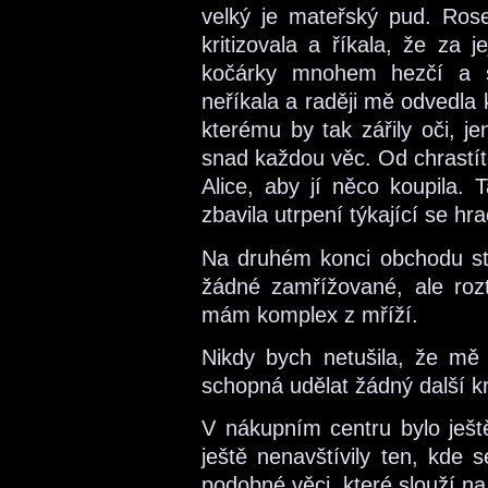
velký je mateřský pud. Ros
kritizovala a říkala, že za 
kočárky mnohem hezčí a sp
neříkala a raději mě odvedla
kterému by tak zářily oči, j
snad každou věc. Od chrastít
Alice, aby jí něco koupila.
zbavila utrpení týkající se hr
Na druhém konci obchodu stá
žádné zamřížované, ale roz
mám komplex z mříží.
Nikdy bych netušila, že m
schopná udělat žádný další kr
V nákupním centru bylo ješt
ještě nenavštívily ten, kde s
podobné věci, které slouží n