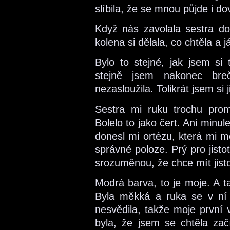
slíbila, že se mnou půjde i dov
Když nás zavolala sestra do
kolena si dělala, co chtěla a 
Bylo to stejné, jak jsem si 
stejně jsem nakonec bre
nezasloužila. Tolikrát jsem si j
Sestra mi ruku trochu proma
Bolelo to jako čert. Ani minule
donesl mi ortézu, která mi mě
správné poloze. Prý pro jist
srozuměnou, že chce mít jisto
Modrá barva, to je moje. A ta
Byla měkká a ruka se v ní 
nesvědila, takže moje první 
byla, že jsem se chtěla začí