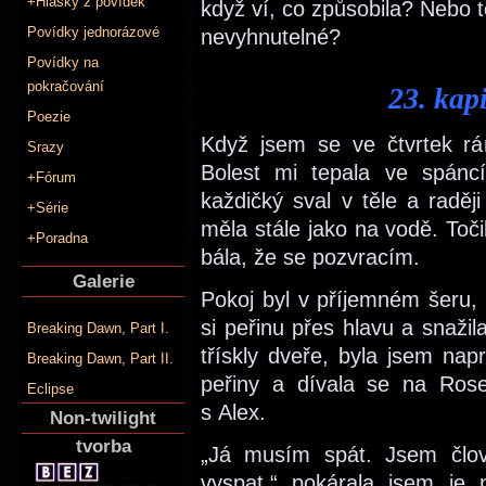
+Hlášky z povídek
když ví, co způsobila? Nebo 
Povídky jednorázové
nevyhnutelné?
Povídky na
pokračování
23. kap
Poezie
Když jsem se ve čtvrtek rán
Srazy
Bolest mi tepala ve spáncí
+Fórum
každičký sval v těle a raděj
+Série
měla stále jako na vodě. Toč
+Poradna
bála, že se pozvracím.
Galerie
Pokoj byl v příjemném šeru, 
si peřinu přes hlavu a snažil
Breaking Dawn, Part I.
třískly dveře, byla jsem na
Breaking Dawn, Part II.
peřiny a dívala se na Rose
Eclipse
s Alex.
Non-twilight
tvorba
„Já musím spát. Jsem člov
vyspat,“ pokárala jsem je 