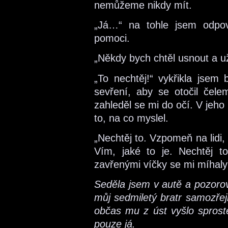
nemůžeme nikdy mít.
„Já…“ na tohle jsem odpo
pomoci.
„Někdy bych chtěl usnout a už
„To nechtěj!“ vykřikla jsem
sevření, aby se otočil čel
zahleděl se mi do očí. V jeho
to, na co myslel.
„Nechtěj to. Vzpomeň na lidi, 
Vím, jaké to je. Nechtěj t
zavřenými víčky se mi míhal
Seděla jsem v autě a pozorov
můj sedmiletý bratr samozřej
občas mu z úst vyšlo sprost
pouze já.