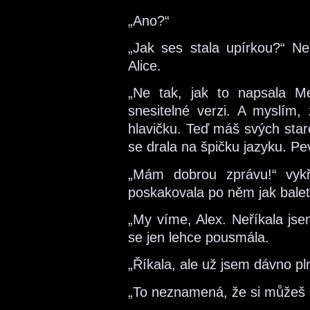
„Ano?“
„Jak ses stala upírkou?“ N
Alice.
„Ne tak, jak to napsala M
snesitelné verzi. A myslím,
hlavičku. Teď máš svých staro
se drala na špičku jazyku. Pev
„Mám dobrou zprávu!“ vykř
poskakovala po něm jak balet
„My víme, Alex. Neříkala jse
se jen lehce pousmála.
„Říkala, ale už jsem dávno pln
„To neznamená, že si můžeš d