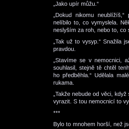
„Jako upír můžu.“
„Dokud nikomu neublížíš,“ 
nelíbilo to, co vymyslela. 
neslyším za roh, nebo to, co 
„Tak už to vysyp.“ Snažila j
pravdou.
„Stavíme se v nemocnici, a
souhlasil, stejně tě chtěl te
ho předběhla.“ Udělala malé
rukama.
„Takže nebude od věci, když
vyrazit. S tou nemocnicí to v
***
Bylo to mnohem horší, než jse