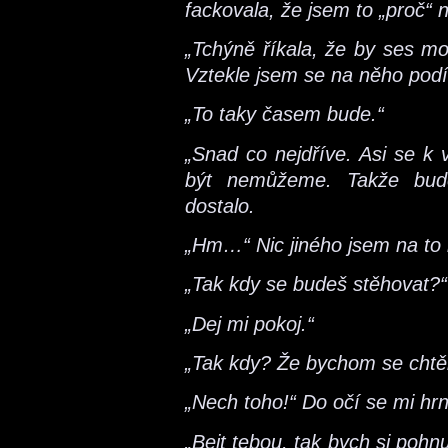
fackovala, že jsem to „proč“ n
„Tchýně říkala, že by ses m
Vztekle jsem se na něho podí
„To taky časem bude.“
„Snad co nejdříve. Asi se k
být nemůžeme. Takže bude
dostalo.
„Hm…“ Nic jiného jsem na to 
„Tak kdy se budeš stěhovat?“
„Dej mi pokoj.“
„Tak kdy? Že bychom se chtěl
„Nech toho!“ Do očí se mi hrn
„Bejt tebou, tak bych si pohnu