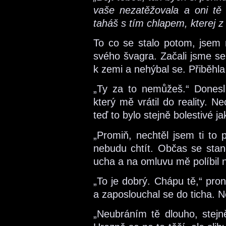
vaše nezatěžovala a oni tě 
taháš s tím chlapem, kterej z
To co se stalo potom, jsem 
svého švagra. Začali jsme se
k zemi a nehýbal se. Přiběhl
„Ty za to nemůžeš.“ Dones
který mě vrátil do reality. 
teď to bylo stejně bolestivé ja
„Promiň, nechtěl jsem ti to 
nebudu chtít. Občas se stane
ucha a na omluvu mě políbil n
„To je dobrý. Chápu tě,“ pron
a zaposlouchal se do ticha. 
„Neubráním tě dlouho, stej