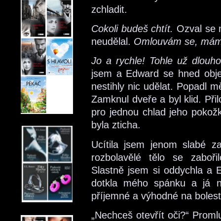
zchladit.
Cokoli budeš chtít.
Ozval se m
neudělal.
Omlouvám se, mám t
Jo a rychle! Tohle už dlouho
jsem a Edward se hned objevi
nestihly nic udělat. Popadl 
Zamknul dveře a byl klid. Přil
pro jednou chlad jeho pokožk
byla zticha.
Ucítila jsem jenom slabé za
rozbolavělé tělo se zaboř
Slastně jsem si oddychla a 
dotkla mého spánku a já na
příjemné a výhodné na bolest
„Nechceš otevřít oči?“ Promlu