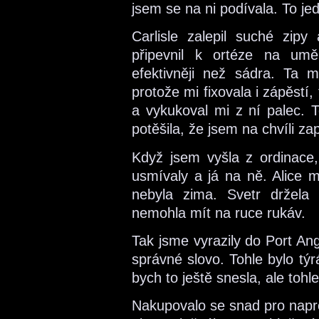
jsem se na ni podívala. To je
Carlisle zalepil suché zipy
připevnil k ortéze na umě
efektivněji než sádra. Ta m
protože mi fixovala i zápěstí,
a vykukoval mi z ní palec. T
potěšila, že jsem na chvíli z
Když jsem vyšla z ordinace
usmívaly a já na ně. Alice 
nebyla zima. Svetr držela
nemohla mít na ruce rukáv.
Tak jsme vyrazily do Port An
správné slovo. Tohle bylo tý
bych to ještě snesla, ale tohl
Nakupovalo se snad pro napro