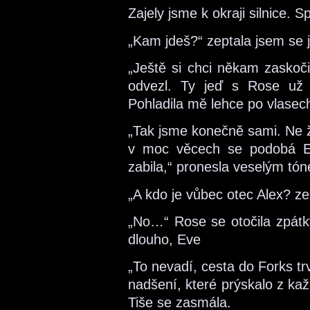
Zajely jsme k okraji silnice. S
„Kam jdeš?“ zeptala jsem se 
„Ještě si chci někam zaskoči
odvezl. Ty jeď s Rose už 
Pohladila mě lehce po vlasec
„Tak jsme konečně sami. Ne ž
v moc věcech se podobá Em
zabila,“ pronesla veselým tón
„A kdo je vůbec otec Alex? z
„No…“ Rose se otočila zpátky
dlouho, Eve
„To nevadí, cesta do Forks tr
nadšení, které prýskalo z ka
Tiše se zasmála.