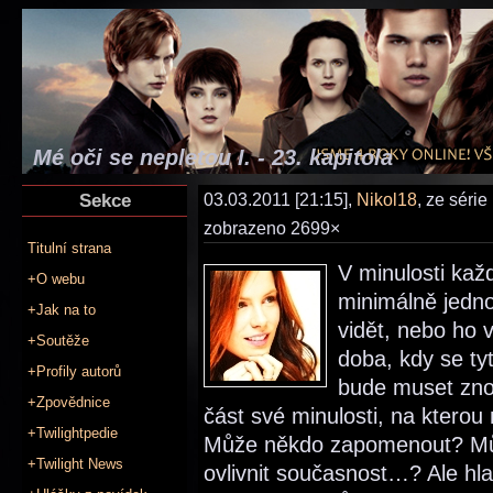
Mé oči se nepletou I. - 23. kapitola
Sekce
03.03.2011 [21:15],
Nikol18
, ze série
zobrazeno 2699×
Titulní strana
V minulosti kaž
+O webu
minimálně jedn
+Jak na to
vidět, nebo ho 
+Soutěže
doba, kdy se ty
+Profily autorů
bude muset znovu
+Zpovědnice
část své minulosti, na kterou
+Twilightpedie
Může někdo zapomenout? Mů
+Twilight News
ovlivnit současnost…? Ale hl