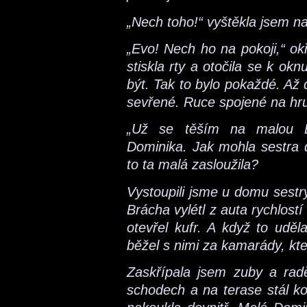
„Nech toho!“ vyštěkla jsem n
„Evo! Nech ho na pokoji,“ o
stiskla rty a otočila se k o
být. Tak to bylo pokaždé. Až 
sevřené. Ruce spojené na hru
„Už se těším na malou D
Dominika. Jak mohla sestra d
to ta malá zasloužila?
Vystoupili jsme u domu sestr
Brácha vylétl z auta rychlost
otevřel kufr. A když to uděl
běžel s nimi za kamarády, kte
Zaskřípala jsem zuby a rad
schodech a na terase stál k