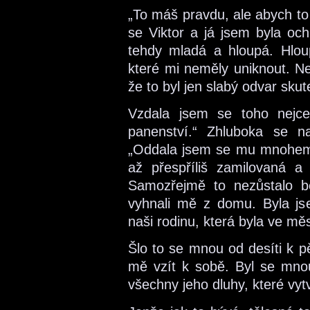
„To máš pravdu, ale abych to
se Viktor a já jsem byla och
tehdy mladá a hloupá. Hlou
které mi neměly uniknout. Ne
že to byl jen slabý odvar skut
Vzdala jsem se toho nejc
panenství.“ Zhluboka se n
„Oddala jsem se mu mnohem 
až přespříliš zamilovaná 
Samozřejmě to nezůstalo b
vyhnali mě z domu. Byla js
naši rodinu, která byla ve mě
Šlo to se mnou od desíti k pě
mě vzít k sobě. Byl se mnou
všechny jeho dluhy, které vyt