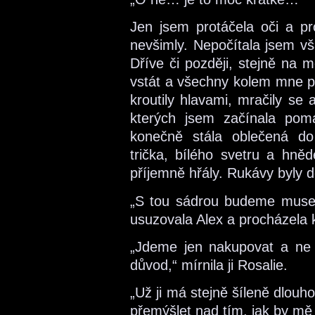
Jen jsem protáčela oči a pro
nevšimly. Nepočítala jsem vš
Dříve či později, stejně na m
vstát a všechny kolem mne po
kroutily hlavami, mračily se
kterých jsem začínala pom
konečně stála oblečená do 
trička, bílého svetru a hně
příjemně hřály. Rukávy byly d
„S tou sádrou budeme muset 
usuzovala Alex a procházela
„Jdeme jen nakupovat a ne
důvod,“ mírnila ji Rosalie.
„Už ji má stejně šíleně dlouh
přemýšlet nad tím, jak by mě j