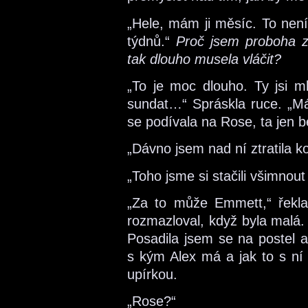
„Hele, mám ji měsíc. To není
týdnů.“
Proč jsem proboha za
tak dlouho musela vláčit?
„To je moc dlouho. Ty jsi ml
sundat…“ Spráskla ruce. „M
se podívala na Rose, ta jen 
„Dávno jsem nad ní ztratila ko
„Toho jsme si stačili všimnout 
„Za to může Emmett,“ řekla 
rozmazloval, když byla malá. 
Posadila jsem se na postel 
s kým Alex má a jak to s ní 
upírkou.
„Rose?“