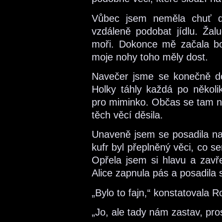
Vůbec jsem neměla chuť d
vzdáleně podobat jídlu. Žal
moři. Dokonce mě začala bol
moje nohy toho měly dost.
Navečer jsme se konečně do
Holky táhly každá po několi
pro miminko. Občas se tam na
těch věcí děsila.
Unaveně jsem se posadila na 
kufr byl přeplněný věci, co s
Opřela jsem si hlavu a zavře
Alice zapnula pás a posadila 
„Bylo to fajn,“ konstatovala R
„Jo, ale tady nám zastav, pro