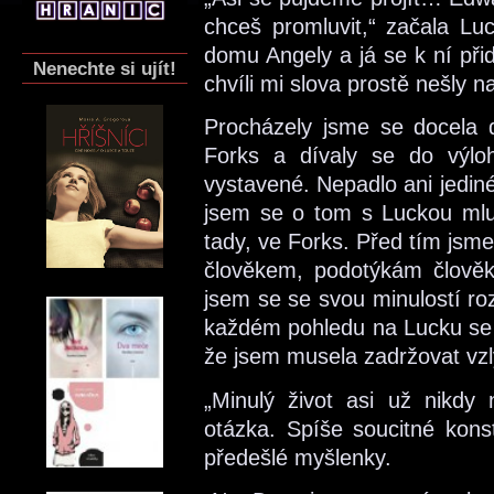
chceš promluvit,“ začala Lu
domu Angely a já se k ní přid
Nenechte si ujít!
chvíli mi slova prostě nešly n
Procházely jsme se docela d
Forks a dívaly se do výlo
vystavené. Nepadlo ani jedin
jsem se o tom s Luckou mluv
tady, ve Forks. Před tím jsm
člověkem, podotýkám člověk
jsem se se svou minulostí rozl
každém pohledu na Lucku se 
že jsem musela zadržovat vzly
„Minulý život asi už nikdy
otázka. Spíše soucitné konst
předešlé myšlenky.