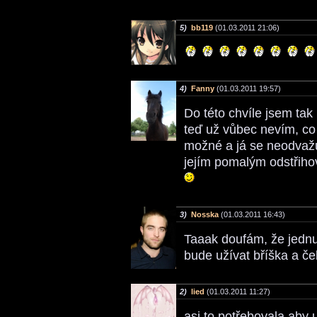
5)
bb119
(01.03.2011 21:06)
4)
Fanny
(01.03.2011 19:57)
Do této chvíle jsem tak
teď už vůbec nevím, co
možné a já se neodvažu
jejím pomalým odstřiho
3)
Nosska
(01.03.2011 16:43)
Taaak doufám, že jednu
bude užívat bříška a č
2)
lied
(01.03.2011 11:27)
asi to potřebovala aby 