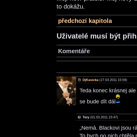
to dokážu.
předchozí kapitola
Uživatelé musí být při
Komentáře
7)
DjKasicka
(27.03.2011 15:59)
Teda konec krásnej ale 
se bude dít dál
6)
Tery
(01.03.2011 23:47)
„Nemá. Blackovi jsou rád
To bych po nich chtěla 