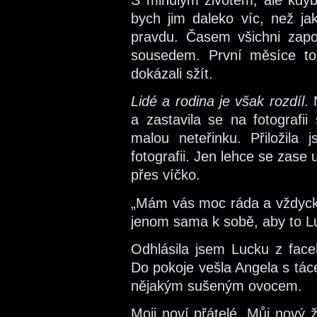
S minulým životem, ale kdyby
bych jim daleko víc, než jak
pravdu. Časem všichni zap
sousedem. První měsíce to 
dokázali sžít.
Lidé a rodina je však rozdíl
.
a zastavila se na fotografi
malou neteřinku. Přiložila
fotografii. Jen lehce se zase 
přes víčko.
„Mám vás moc ráda a vždycky
jenom sama k sobě, aby to Lu
Odhlásila jsem Lucku z faceb
Do pokoje vešla Angela s tác
nějakým sušeným ovocem.
Moji noví přátelé. Můj nový 