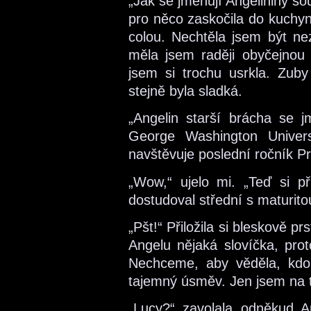
„Jak se jmenují Angelininy so
pro něco zaskočila do kuchyn
colou. Nechtěla jsem být nez
měla jsem raději obyčejnou 
jsem si trochu usrkla. Zuby 
stejně byla sladká.
„Angelin starší brácha se 
George Washington Univers
navštěvuje poslední ročník Pr
„Wow,“ ujelo mi. „Teď si př
dostudoval střední s maturito
„Pšt!“ Přiložila si bleskově p
Angelu nějaká slovíčka, prot
Nechceme, aby věděla, kdo 
tajemný úsměv. Jen jsem na t
„Lucy?“ zavolala odněkud 