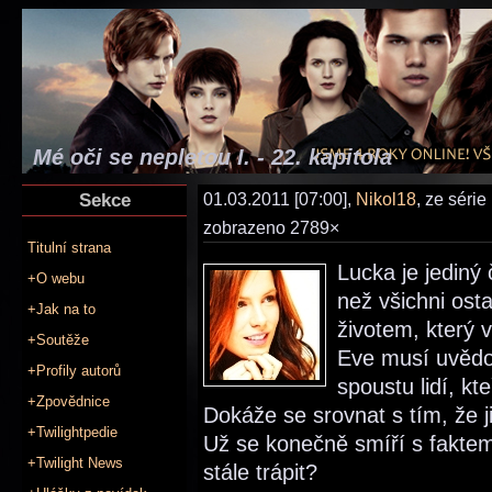
Mé oči se nepletou I. - 22. kapitola
Sekce
01.03.2011 [07:00],
Nikol18
, ze série
zobrazeno 2789×
Titulní strana
Lucka je jediný 
+O webu
než všichni osta
+Jak na to
životem, který 
+Soutěže
Eve musí uvědom
+Profily autorů
spoustu lidí, kt
+Zpovědnice
Dokáže se srovnat s tím, že ji
+Twilightpedie
Už se konečně smíří s faktem
+Twilight News
stále trápit?