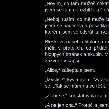
„Nevím, co tam můžeš čekat.
jsem se tam nerozhlížela,“ při
„Neboj, tuším, co mě může če
jsem se nadechla a posadila s
kterém jsem se odvrátila, ryze
Bleskově naběhla titulní strán
měla v přátelích, od přidán
hloupých stránek a skupin. V d
zazvonil v kapse.
„Alice,“ zašeptala jsem.
„Myslíš?“ kývla jsem. Vytáhl
se. „Tak se mám na co těšit,“ 
„Zlobí se,“ konstatovala jsem.
„A ne jen ona.“ Protočila jsem