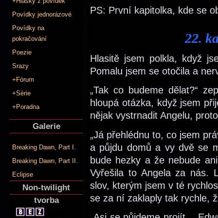
+Hlášky z povídek
PS: První kapitolka, kde se o
Povídky jednorázové
Povídky na
22. k
pokračování
Poezie
Hlasitě jsem polkla, když j
Srazy
Pomalu jsem se otočila a ner
+Fórum
„Tak co budeme dělat?“ zep
+Série
hloupá otázka, když jsem přij
+Poradna
nějak vystrnadit Angelu, proto
Galerie
„Já přehlédnu to, co jsem pr
a půjdu domů a vy dvě se mů
Breaking Dawn, Part I.
bude hezky a že nebude ani m
Breaking Dawn, Part II.
Vyřešila to Angela za nás. 
Eclipse
slov, kterým jsem v té rychl
Non-twilight
se za ní zaklaply tak rychle,
tvorba
„Asi se půjdeme projít… Edwa