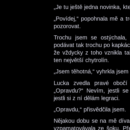
„Je tu ještě jedna novinka, kte
„Povídej,“ popohnala mě a tr
pozorovat.
Trochu jsem se ostýchala, 
podávat tak trochu po kapkách
že vždycky z toho vznikla ta
ten největší chytrolín.
„Jsem těhotná,“ vyhrkla jsem 
Lucka zvedla pravé obočí
„Opravdu?“ Nevím, jestli se
jestli si z ní dělám legraci.
„Opravdu,“ přisvědčila jsem.
Nějakou dobu se na mě díval
vzpamatovávala ze šoku. Pře