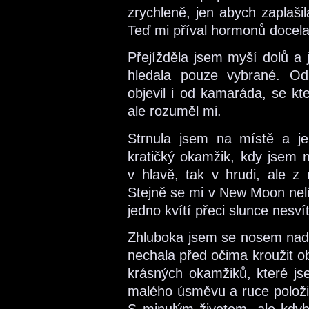
zrychleně, jen abych zaplašil
Teď mi příval hormonů docela 
Přejížděla jsem myší dolů a 
hledala pouze vybrané. Od
objevil i od kamaráda, se kt
ale rozuměl mi.
Strnula jsem na místě a je
kratičký okamžik, kdy jsem n
v hlavě, tak v hrudi, ale z 
Stejně se mi v New Moon nelíb
jedno kvítí přeci slunce nesvít
Zhluboka jsem se nosem nade
nechala před očima kroužit o
krásných okamžiků, které jse
malého úsměvu a ruce položil