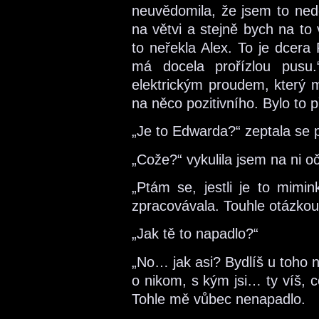
neuvědomila, že jsem to nedo
na větvi a stejně bych na to
to neřekla Alex. To je dcera
má docela prořízlou pusu.
elektrickým proudem, který m
na něco pozitivního. Bylo to 
„Je to Edwarda?“ zeptala se 
„Cože?“ vykulila jsem na ni oč
„Ptám se, jestli je to mimin
zpracovávala. Touhle otázkou
„Jak tě to napadlo?“
„No… jak asi? Bydlíš u toho n
o nikom, s kým jsi… ty víš, c
Tohle mě vůbec nenapadlo.