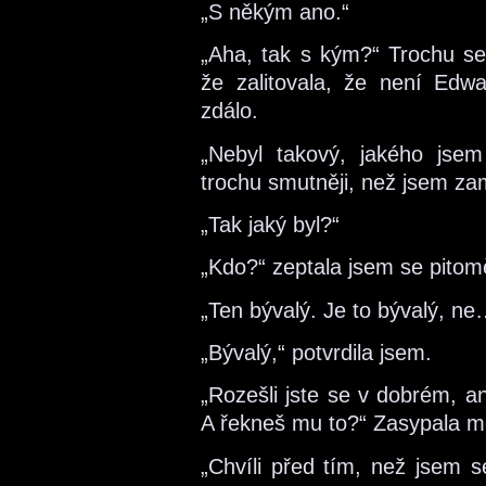
„S někým ano.“
„Aha, tak s kým?“ Trochu se
že zalitovala, že není Ed
zdálo.
„Nebyl takový, jakého jsem
trochu smutněji, než jsem za
„Tak jaký byl?“
„Kdo?“ zeptala jsem se pitom
„Ten bývalý. Je to bývalý, n
„Bývalý,“ potvrdila jsem.
„Rozešli jste se v dobrém, a
A řekneš mu to?“ Zasypala m
„Chvíli před tím, než jsem s