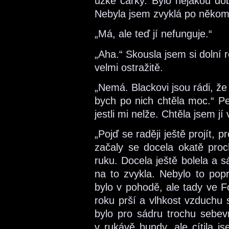
úzké čárky. Bylo nějakou dob
Nebyla jsem zvyklá po někom
„Má, ale teď jí nefunguje.“
„Aha.“ Skousla jsem si dolní 
velmi ostražitě.
„Nemá. Blackovi jsou rádi, že 
bych po nich chtěla moc.“ Pev
jestli mi nelže. Chtěla jsem jí 
„Pojď se raději ještě projít, p
začaly se docela okatě proch
ruku. Docela ještě bolela a s
na to zvykla. Nebylo to pop
bylo v pohodě, ale tady ve F
roku prší a vlhkost vzduchu 
bylo pro sádru trochu sebev
v rukávě bundy, ale cítila 