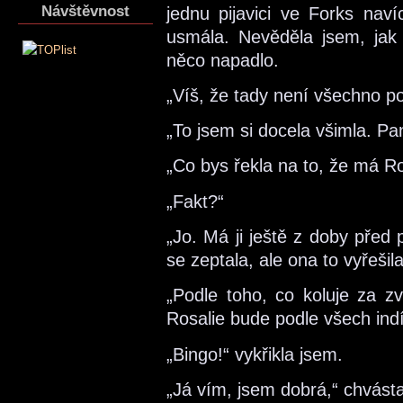
Návštěvnost
jednu pijavici ve Forks na
usmála. Nevěděla jsem, jak
něco napadlo.
„Víš, že tady není všechno p
„To jsem si docela všimla. P
„Co bys řekla na to, že má R
„Fakt?“
„Jo. Má ji ještě z doby před 
se zeptala, ale ona to vyřešil
„Podle toho, co koluje za zv
Rosalie bude podle všech indí
„Bingo!“ vykřikla jsem.
„Já vím, jsem dobrá,“ chvás