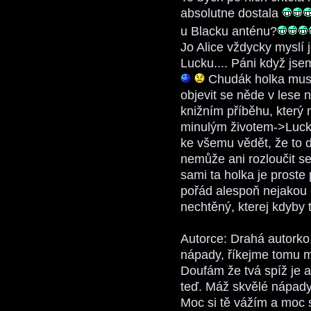
absolutne dostala
u Blacku anténu?
Jo Alice vždycky myslí 
Lucku.... Páni když jsem
Chudák holka musela 
objevit se něde v lese 
knižním příběhu, který n
minulým životem->Lucka.
ke všemu vědět, že to d
nemůže ani rozloučit se
sami ta holka je proste
pořád alespoň nejakou c
nechtěný, kterej kdyby t
Autorce: Drahá autorko
nápady, říkejme tomu mí
Doufám že tvá spíž je 
teď. Máž skvělé nápady
Moc si tě vážím a moc s