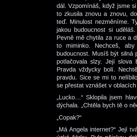
dál. Vzpomínáš, když jsme si
to zkusila znovu a znovu, do
teď. Minulost nezměníme. Ty 
jakou budoucnost si uděláš
Pevně mě chytila za ruce a do
to miminko. Nechceš, aby 
budoucnost. Musíš být silná 
potlačovala slzy. Její slova
Pravda vždycky bolí. Nechtě
pravdu. Sice se mi to nelíbi
se přestat vznášet v oblacíc
„Lucko…“ Sklopila jsem hlavu
dýchala. „Chtěla bych tě o ně
„Copak?“
„Má Angela internet?“ Její tvá