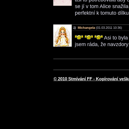
se jí v tom Alice snažil
perfektní k tomuto dílk
1)
Michangela
(01.03.2011 10:36)
Asi to byla
jsem ráda, že navzdory 
© 2010 Stmívání FF - Kopírování vešk