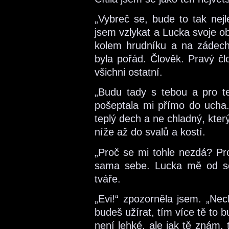
„Vybreč se, bude to tak nejl
jsem vzlykat a Lucka svoje obj
kolem hrudníku a na zádech j
byla pořád. Člověk. Pravý čl
všichni ostatní.
„Budu tady s tebou a pro te
pošeptala mi přímo do ucha. B
teplý dech a ne chladný, kte
níže až do svalů a kostí.
„Proč se mi tohle nezdá? Pr
sama sebe. Lucka mě od se
tváře.
„Evi!“ zpozorněla jsem. „Nec
budeš užírat, tím více tě to 
není lehké, ale jak tě znám, 