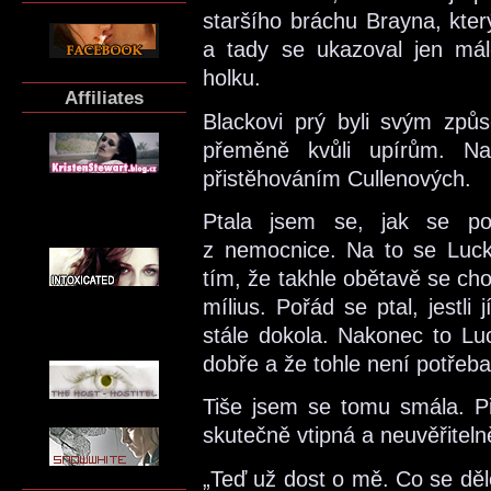
staršího bráchu Brayna, kter
a tady se ukazoval jen mál
holku.
Affiliates
Blackovi prý byli svým způ
přeměně kvůli upírům. Na
přistěhováním Cullenových.
Ptala jsem se, jak se po
z nemocnice. Na to se Luck
tím, že takhle obětavě se cho
mílius. Pořád se ptal, jestli 
stále dokola. Nakonec to L
dobře a že tohle není potřeba
Tiše jsem se tomu smála. Př
skutečně vtipná a neuvěřiteln
„Teď už dost o mě. Co se děl