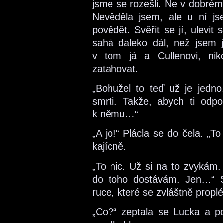
jsme se rozešli. Ne v dobr
Nevěděla jsem, ale u ní j
povědět. Svěřit se jí, ulevit 
sahá daleko dál, než jsem 
v tom já a Cullenovi, ni
zatahovat.
„Bohužel to teď už je jedno
smrti. Takže, abych ti odp
k němu…“
„A jo!“ Plácla se do čela. „
kajícně.
„To nic. Už si na to zvykám
do toho dostávám. Jen…“ S
ruce, které se zvláštně proplé
„Co?“ zeptala se Lucka a pol