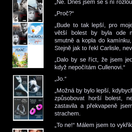
„Ne. Dnes jsem se s ní rozlou
„Proč?“
„Bude to tak lepší, pro moj
větší bolest by byla ode 
smutně a kopla do kamínku,
Stejně jak to řekl Carlisle, ne
„Dalo by se říct, že jsem je
když nepočítám Cullenovi.“
„Jo.“
„Možná by bylo lepší, kdybyc
způsobovat horší bolest, n
zastavila a překvapeně jse
strachem.
„To ne!“ Málem jsem to vykřik