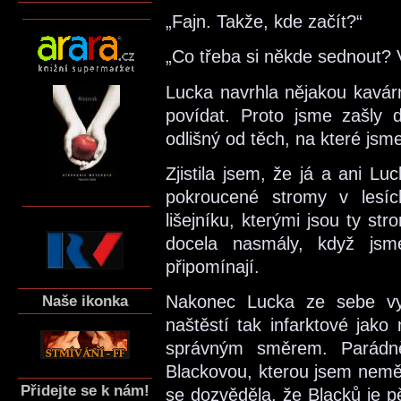
„Fajn. Takže, kde začít?“
„Co třeba si někde sednout? 
Lucka navrhla nějakou kavár
povídat. Proto jsme zašly do
odlišný od těch, na které jsm
Zjistila jsem, že já a ani L
pokroucené stromy v lesí
lišejníku, kterými jsou ty s
docela nasmály, když jsm
připomínají.
Naše ikonka
Nakonec Lucka ze sebe vys
naštěstí tak infarktové jako
správným směrem. Parádn
Blackovou, kterou jsem nemě
Přidejte se k nám!
se dozvěděla, že Blacků je pě