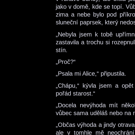
jako v domě, kde se topí. Vů
zima a nebe bylo pod příkr
sluneční paprsek, který nedo
„Nebyla jsem k tobě upřím
zastavila a trochu si rozepn
stín.
„Proč?“
„Psala mi Alice,“ připustila.
„Chápu,“ kývla jsem a opět
pořád starost.“
„Docela nevýhoda mít někoh
vůbec sama uděláš nebo na n
„Občas výhoda a jindy otrava,
ale v tomhle mě neochrání.“