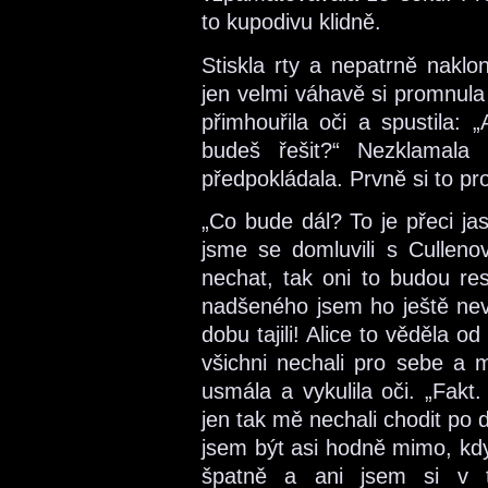
to kupodivu klidně.
Stiskla rty a nepatrně naklo
jen velmi váhavě si promnula
přimhouřila oči a spustila:
budeš řešit?“ Nezklamala
předpokládala. Prvně si to pr
„Co bude dál? To je přeci ja
jsme se domluvili s Culleno
nechat, tak oni to budou res
nadšeného jsem ho ještě nevi
dobu tajili! Alice to věděla 
všichni nechali pro sebe a 
usmála a vykulila oči. „Fakt
jen tak mě nechali chodit po 
jsem být asi hodně mimo, kdy
špatně a ani jsem si v t