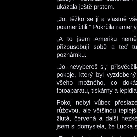
ukázala ještě prstem.
„Jo, těžko se jí a vlastně v
poameričtili.“ Pokrčila ramen
„A to jsem Ameriku neměl
přizpůsobují sobě a teď tu
poznámku.
„Jo, nevybereš si,“ přisvědč
pokoje, který byl vyzdobený 
všeho možného, co dokáz
fotoaparátu, tiskárny a lepidla
Pokoj nebyl vůbec přeslaz
růžovou, ale většinou teplej
žlutá, červená a další hezké
jsem si domyslela, že Lucka s