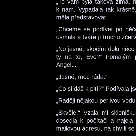
„To vám byla taková zima, ho
k nám. Vypadala tak krásně, 
měla představovat.
„Chceme se podívat po něč
usmála a tváře jí trochu zčer
„No jasně, skočím dolů něco př
ty na to, Eve?“ Pomalým 
Angelu.
„Jasně, moc ráda.“
„Co si dáš k pití?“ Podívala 
„Raději nějakou perlivou vodu
„Skvěle.“ Vzala mi sklenič
dosedla k počítači a najela
mailovou adresu, na chvíli s