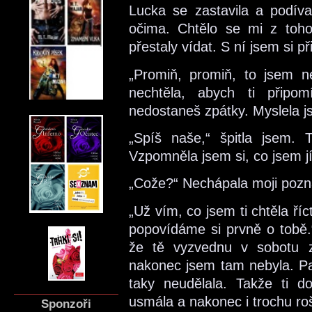
Lucka se zastavila a podí
očima. Chtělo se mi z toh
přestaly vídat. S ní jsem si p
„Promiň, promiň, to jsem n
nechtěla, abych ti připom
nedostaneš zpátky. Myslela js
„Spíš naše,“ špitla jsem. T
Vzpomněla jsem si, co jsem jí 
„Cože?“ Nechápala moji poz
„Už vím, co jsem ti chtěla ří
popovídáme si prvně o tobě.“ 
že tě vyzvednu v sobotu 
nakonec jsem tam nebyla. Pak
taky neudělala. Takže ti d
usmála a nakonec i trochu ro
Sponzoři