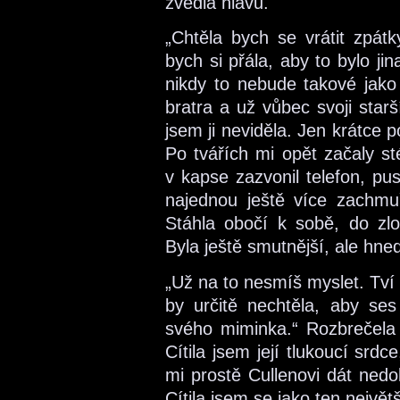
zvedla hlavu.
„Chtěla bych se vrátit zpátk
bych si přála, aby to bylo ji
nikdy to nebude takové jako 
bratra a už vůbec svoji starš
jsem ji neviděla. Jen krátce p
Po tvářích mi opět začaly st
v kapse zazvonil telefon, pu
najednou ještě více zachmuř
Stáhla obočí k sobě, do zl
Byla ještě smutnější, ale hne
„Už na to nesmíš myslet. Tví 
by určitě nechtěla, aby ses 
svého miminka.“ Rozbrečela 
Cítila jsem její tlukoucí srdce
mi prostě Cullenovi dát nedok
Cítila jsem se jako ten největ