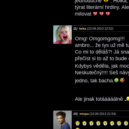
jednoduché
. Holka,
týrat literární hrdiny. 
milovat
11)
Iwka
(23.09.2013 22:52)
Omg! Omgomgomg!!!
ambro... že tys už mě t
Co mi to děláš?! Já sna
přečíst si to až to bude
Kdybys věděla, jak moc 
Neskutečný!!!! Seš náv
jedno, tak bacha.
Ale jinak totááááálně
10)
mispa
(23.09.2013 21:54)