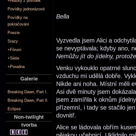
+Hlášky z povídek
Povídky jednorázové
Bella
Povídky na
pokračování
Poezie
Vyzvedla jsem Alici a odchytil
Srazy
se nevyptávala; kdyby ano, ne
+Fórum
Nemůžu jít do jídelny, protože
+Série
+Poradna
Venku vykouklo opatrné slunc
vzduchu mi udělá dobře. Vykl
Galerie
Nikde ani noha. Místní měli 
Asi dvě minuty jsem dokázal
Breaking Dawn, Part I.
jsem zamířila k oknům jídelny
Breaking Dawn, Part II.
přízemní, i tady se stačilo je
Eclipse
dovnitř.
Non-twilight
tvorba
Alice se ládovala obřím kusem
nějakou učebnicí. Uklidnilo m