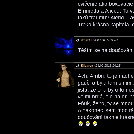
cvičenie ako boxovacie
Emmetta a Alice... To 
takú traumu? Alebo... a
Trpko krásna kapitola,
2)
emam
(23.09.2013 20:39)
Těším se na doučování
1)
Silvaren
(23.09.2013 20:25)
Ach, Ambří, to je nádhe
gauči a byla tam s nimi.
jistá, že ona by o to n
velmi hrdá, ale na druho
Fňuk, ženo, ty se mno
A nakonec jsem moc rád
doučování takhle krásn