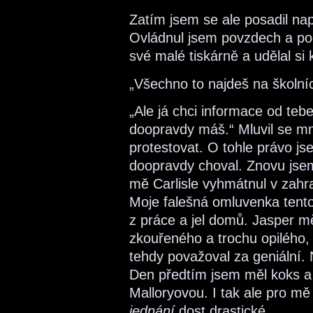
Zatím jsem se ale posadil nap
Ovládnul jsem povzdech a poda
své malé tiskárně a udělal si k
„Všechno to najdeš na školní
„Ale já chci informace od teb
doopravdy máš.“ Mluvil se mn
protestovat. O tohle právo jse
doopravdy choval. Znovu jsem
mě Carlisle vyhmátnul v zahr
Moje falešná omluvenka tento
z práce a jel domů. Jasper m
zkouřeného a trochu opilého, 
tehdy považoval za geniální. 
Den předtím jsem měl koks a 
Malloryovou. I tak ale pro m
jednání
dost drastické.