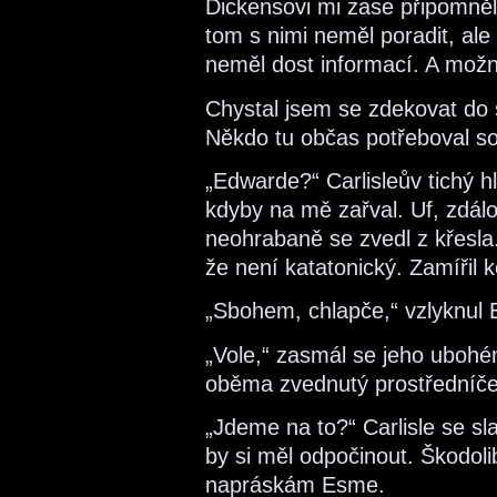
Dickensovi mi zase připomněla
tom s nimi neměl poradit, ale
neměl dost informací. A možná
Chystal jsem se zdekovat do 
Někdo tu občas potřeboval s
„Edwarde?“ Carlisleův tichý 
kdyby na mě zařval. Uf, zdál
neohrabaně se zvedl z křesla
že není katatonický. Zamířil 
„Sbohem, chlapče,“ vzlyknul E
„Vole,“ zasmál se jeho ubohé
oběma zvednutý prostředníče
„Jdeme na to?“ Carlisle se s
by si měl odpočinout. Škodoli
napráskám Esme.