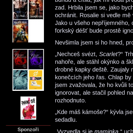
zad. Hrbila jsem se, jako byc
ochránit. Rosalie si vedle mě
Jako u všeho nepříjemného, co 
forkský déšť bude prostě igno
Nevšimla jsem si ho hned, pro
„Nechceš svézt,
Scarlet
?“ Tr
nahoře, ale stáhl okýnko a škl
drobné kapky deště. Zaujaly m
konečcích jeho řas. Chlap by
jsem zvažovala, že ho kvůli
ignorovat, ale stačil pohled na
rozhodnuto.
„Kde máš kámoše?“ kývla js
sedadlu.
Sponzoři
„Vyzvedla si je
maminka
,“ uc