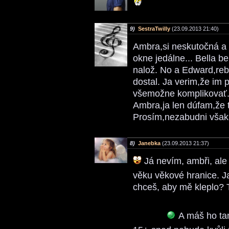
9)
SestraTwilly
(23.09.2013 21:40)
Ambra,si neskutočná a n
okne jedálne... Bella be
nalož. No a Edward,re
dostal. Ja verim,že im 
všemožne komplikovať
Ambra,ja len dúfam,že t
Prosím,nezabudni však a
8)
Janebka
(23.09.2013 21:37)
Já nevím, ambři, ale
věku věkové hranice. J
chceš, aby mě kleplo? T
A máš ho ta