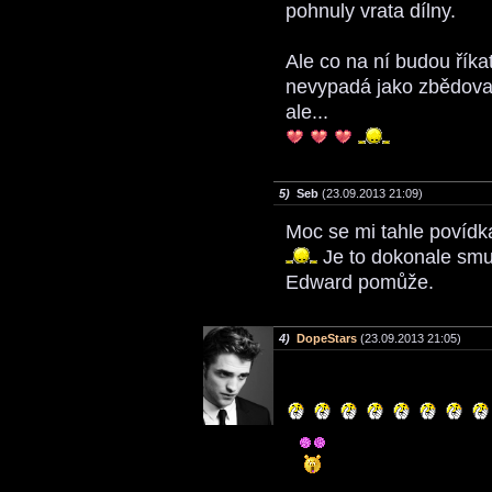
pohnuly vrata dílny.
Ale co na ní budou říka
nevypadá jako zbědovaná
ale...
5)
Seb
(23.09.2013 21:09)
Moc se mi tahle povídka
Je to dokonale smut
Edward pomůže.
4)
DopeStars
(23.09.2013 21:05)