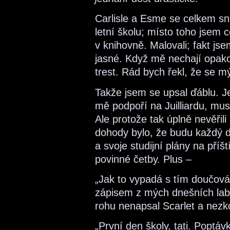
Carlisle a Esme se celkem sn
letní školu; místo toho jsem
v knihovně. Malovali; fakt js
jasné. Když mě nechají opako
trest. Rád bych řekl, že se mýli
Takže jsem se upsal ďáblu. Je
mě podpoří na Juilliardu, mu
Ale protože tak úplně nevěřil
dohody bylo, že budu každý d
a svoje studijní plány na pří
povinné četby. Plus –
„Jak to vypadá s tím doučován
zápisem z mých dnešních labo
rohu nenapsal Scarlet a nezk
„První den školy, tati. Poptá