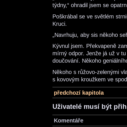
týdny,“ ohradil jsem se opatrn
Poškrábal se ve světlém strni
Kruci.
„Navrhuju, aby sis někoho se
Kývnul jsem. Překvapeně zamr
mírný odpor. Jenže já už v t
doučování. Někoho geniálního
Někoho s růžovo-zelenými vl
s kovovým kroužkem ve spod
předchozí kapitola
Uživatelé musí být při
Komentáře