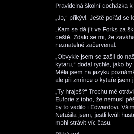
Pravidelná školní docházka k 
„Jo,“ přikývl. Ještě pořád se 
„Kam se dá jít ve Forks za š
deště. Zdálo se mi, že zaváh
neznatelně začervenal.
„Obvykle jsem se zašil do na
kytaru,“ dodal rychle, jako 
Měla jsem na jazyku poznámk
ale při zmínce o kytaře jsem ji
„Ty hraješ?“ Trochu mě otrávi
Euforie z toho, že nemusí pěš
by to vadilo i Edwardovi. Vši
Netušila jsem, jestli kvůli hu
mohl strávit víc času.