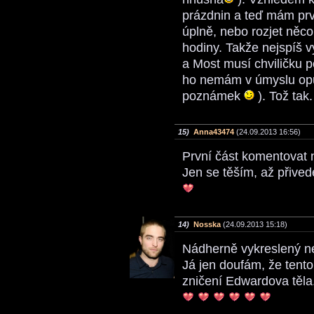
prázdnin a teď mám prv
úplně, nebo rozjet něco
hodiny. Takže nejspíš v
a Most musí chviličku p
ho nemám v úmyslu opus
poznámek
). Tož tak
15)
Anna43474
(24.09.2013 16:56)
První část komentovat
Jen se těším, až přive
14)
Nosska
(24.09.2013 15:18)
Nádherně vykreslený n
Já jen doufám, že tento
zničení Edwardova těla