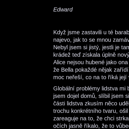
Edward
Když jsme zastavili u té bara
najevo, jak to se mnou zamáva
Nebyl jsem si jistý, jestli je 
krádež teď získala úplně nový
Alice nejsou hubené jako ona
že Bella pokaždé nějak zařídí,
moc neřeší, co na to říká její
Globální problémy lidstva mi 
jsem dojel domů, slíbil jsem s
části lidstva zkusím něco udě
trochu konkrétního tvaru, ošil
zareaguje na to, že chci strka
očích jasně říkalo, že to vůb