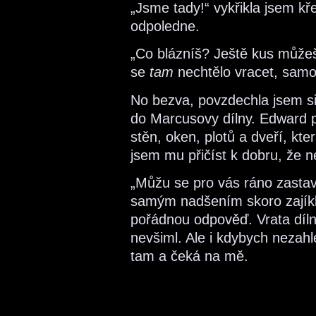
„Jsme tady!“ vykřikla jsem k
odpoledne.
„Co blázníš? Ještě kus můžeš
se
tam
nechtělo vracet, samo
No bezva, povzdechla jsem si
do Marcusovy dílny. Edward př
stěn, oken, plotů a dveří, k
jsem mu přičíst k dobru, že n
„Můžu se pro vás ráno zasta
samým nadšením skoro zajíkl
pořádnou odpověď. Vrata dílny
nevšiml. Ale i kdybych nezahlé
tam a čeká na mě.