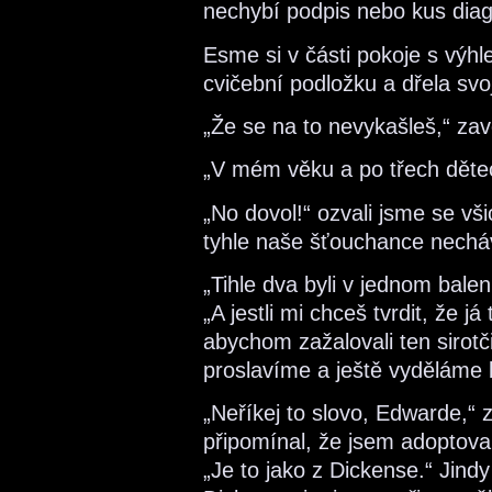
nechybí podpis nebo kus dia
Esme si v části pokoje s výhl
cvičební podložku a dřela svo
„Že se na to nevykašleš,“ zav
„V mém věku a po třech děte
„No dovol!“ ozvali jsme se všic
tyhle naše šťouchance nechá
„Tihle dva byli v jednom bale
„A jestli mi chceš tvrdit, že já
abychom zažalovali ten sirotč
proslavíme a ještě vyděláme b
„Neříkej to slovo, Edwarde,“
připomínal, že jsem adoptovan
„Je to jako z Dickense.“ Jind