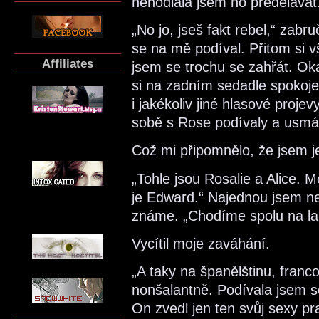
nehodlala jsem ho předělávat.
„No jo, jseš fakt rebel,“ zab
se na mě podíval. Přitom si 
Affiliates
jsem se trochu se zahřát. Oka
si na zadním sedadle spokoje
i jakékoliv jiné hlasové proje
sobě s Rose podívaly a usmá
Což mi připomnělo, že jsem je
„Tohle jsou Rosalie a Alice. M
je Edward.“ Najednou jsem nev
známe. „Chodíme spolu na lab
Vycítil moje zaváhání.
„A taky na španělštinu, francou
nonšalantně. Podívala jsem s
On zvedl jen ten svůj sexy pr