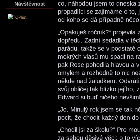
co, náhodou jsem to dneska z
Návštěvnost
propadlíci se zajímáme o to, 
od koho se dá případně něco o
„Opakuješ ročník?“ projevila 
dopředu. Zadní sedadla v těc
parádu, takže se v podstatě o
mokrých vlasů mu spadl na ra
pak Rose pohodila hlavou a vrá
omylem a rozhodně to nic ne
někde nad žaludkem. Odvrátil
svůj obličej tak blízko jejího
Edward si buď ničeho nevšiml
„Jo. Minulý rok jsem se tak n
pocit, že chodit každý den do 
„Chodil jsi za školu?“ Pro mo
za sebou děsivé věci; o to víc