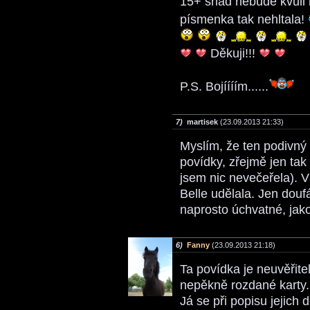
15+ snad nebude kvůl
písmenka tak nehltala!
Děkuji!!!
P.S. Bojíííím......
7)
martisek
(23.09.2013 21:33)
Myslím, že ten podivný 
povídky, zřejmě jen tak
jsem nic nevečeřela). 
Belle udělala. Jen douf
naprosto úchvatné, jak
6)
Fanny
(23.09.2013 21:18)
Ta povídka je neuvěřite
nepěkně rozdané karty.
Já se při popisu jejich