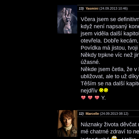
13)
Yasmini
(24.09.2013 10:46)
Včera jsem se definitiv
když není napsaný kone
jsem viděla další kapito
otevřela. Dobře kecám,
Povídka má jistou, tvoj
Někdy trpkne víc než ji
úžasné.
Někde jsem četla, že v
ubližovat, ale to už dí
Těším se na další kapit
nejdřív
Y.
12)
Marcelle
(24.09.2013 08:12)
Náznaky života děvčat m
mé chatrné zdraví to ne