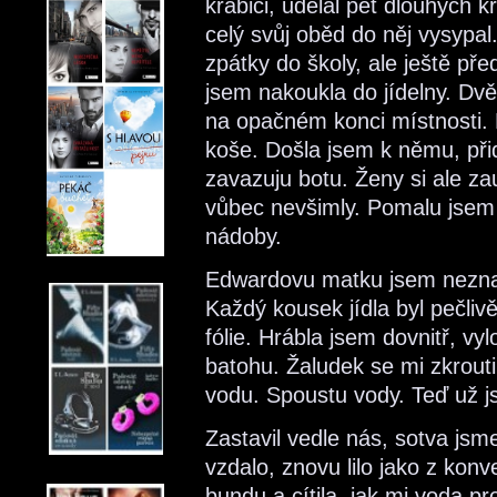
krabici, udělal pět dlouhých k
celý svůj oběd do něj vysypa
zpátky do školy, ale ještě př
jsem nakoukla do jídelny. Dvě
na opačném konci místnosti.
koše. Došla jsem k němu, přidř
zavazuju botu. Ženy si ale zau
vůbec nevšimly. Pomalu jsem
nádoby.
Edwardovu matku jsem neznal
Každý kousek jídla byl pečliv
fólie. Hrábla jsem dovnitř, vylo
batohu. Žaludek se mi zkrouti
vodu. Spoustu vody. Teď už j
Zastavil vedle nás, sotva jsm
vzdalo, znovu lilo jako z konv
bundu a cítila, jak mi voda pr