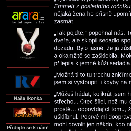
Emmett z posledního ročníku
nějaká žena ho přísně upomín
zasmát.
„Tak pojďte,“ popohnal nás. T
dveře, ale sklopil sedadlo sp
dozadu. Bylo jasné, že já zůs
a okamžitě se zašklebila. M
přilepila k jemné kůži sedadla
„Možná ti to tu trochu zničím
jsem si vystoupit, i kdyby na
„Můžeš hádat, kolikrát jsem 
Naše ikonka
střechou. Otec šílel, než mu 
prostě… odpovídající tomu, že
ušklíbnul. Poprvé mi doopravd
mohl dovolit jen někdo, kdo n
Přidejte se k nám!