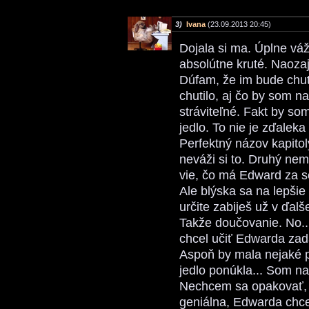
3)
Ivana
(23.09.2013 20:45)
Dojala si ma. Úplne váž
absolútne kruté. Naozaj
Dúfam, že im bude chuti
chutilo, aj čo by som na
stráviteľné. Fakt by som
jedlo. To nie je zďaleka
Perfektný názov kapito
neváži si to. Druhý nem
vie, čo má Edward za 
Ale blýska sa na lepšie
určite zabiješ už v ďalše
Takže doučovanie. No... 
chcel učiť Edwarda za
Aspoň by mala nejaké p
jedlo ponúkla... Som n
Nechcem sa opakovať, 
geniálna, Edwarda chce