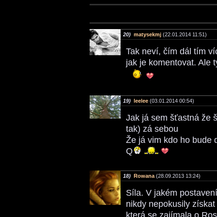
20)
matysekmj
(22.01.2014 11:51)
Tak neví, čím dál tím v
jak je komentovat. Ale
19)
leelee
(03.01.2014 00:54)
Jak já sem šťastná že š
tak) zá sebou
Že já vim kdo ho bude 
Q
18)
Rowana
(28.09.2013 13:24)
Síla. V jakém postavení
nikdy nepokusily získat
která se zajímala o Ros