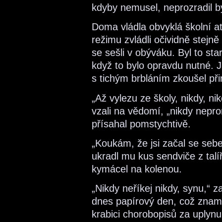
kdyby nemusel, neprozradil by
Doma vládla obvyklá školní 
režimu zvládli očividně stejně
se sešli v obýváku. Byl to sta
když to bylo opravdu nutné. 
s tichým brbláním zkoušel přin
„Až vylezu ze školy, nikdy, ni
vzali na vědomí, „nikdy nepr
přísahal pomstychtivě.
„Koukám, že jsi začal se sebe
ukradl mu kus sendviče z talí
kymácel na kolenou.
„Nikdy neříkej nikdy, synu,“ 
dnes papírový den, což znam
krabici chorobopisů za uplynul