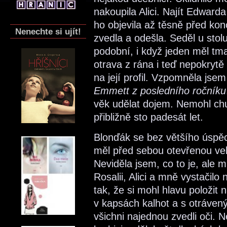
nakoupila Alici. Najít Edward
ho objevila až těsně před kon
Nenechte si ujít!
zvedla a odešla. Seděl u stolu 
podobní, i když jeden měl tm
otrava z rána i teď nepokrytě 
na její profil. Vzpomněla jsem
Emmett z posledního ročníku
věk udělat dojem. Nemohl chu
přibližně sto padesát let.
Blonďák se bez většího úspě
měl před sebou otevřenou ve
Neviděla jsem, co to je, ale 
Rosalii, Alici a mně vystačilo 
tak, že si mohl hlavu položit
v kapsách kalhot a s otráve
všichni najednou zvedli oči. 