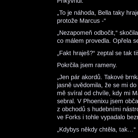
Přikývnul.
„To je náhoda, Bella taky hraj
protože Marcus -“
„Nezapomeň odbočit,“ skočila 
co málem provedla. Opřela se
„Fakt hraješ?“ zeptal se tak ti
Pokrčila jsem rameny.
„Jen pár akordů. Takové brnk
jasně uvědomila, že se mi do 
mě svíral od chvíle, kdy mi 
sebral. V Phoenixu jsem občas
z obchodů s hudebními nástroj
ve Forks i tohle vypadalo bez
„Kdybys někdy chtěla, tak…“