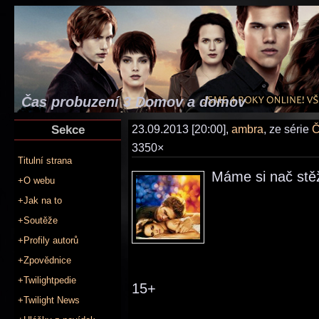
Čas probuzení 3 Domov a domov
Sekce
23.09.2013 [20:00],
ambra
, ze série
Č
3350×
Titulní strana
Máme si nač stě
+O webu
+Jak na to
+Soutěže
+Profily autorů
+Zpovědnice
+Twilightpedie
15+
+Twilight News