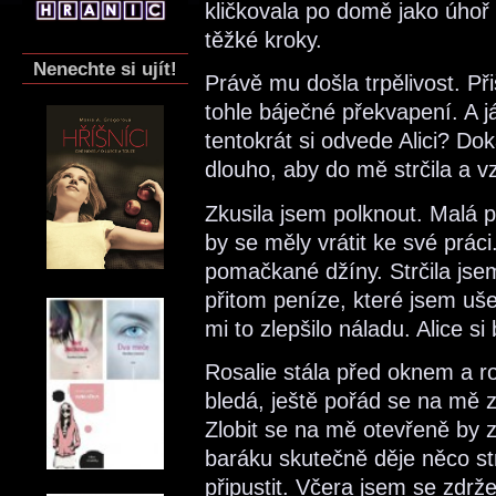
kličkovala po domě jako úhoř
těžké kroky.
Nenechte si ujít!
Právě mu došla trpělivost. Přiš
tohle báječné překvapení. A j
tentokrát si odvede Alici? Do
dlouho, aby do mě strčila a 
Zkusila jsem polknout. Malá 
by se měly vrátit ke své prác
pomačkané džíny. Strčila jse
přitom peníze, které jsem uše
mi to zlepšilo náladu. Alice s
Rosalie stála před oknem a ro
bledá, ještě pořád se na mě zl
Zlobit se na mě otevřeně by 
baráku skutečně děje něco st
připustit. Včera jsem se zdrž