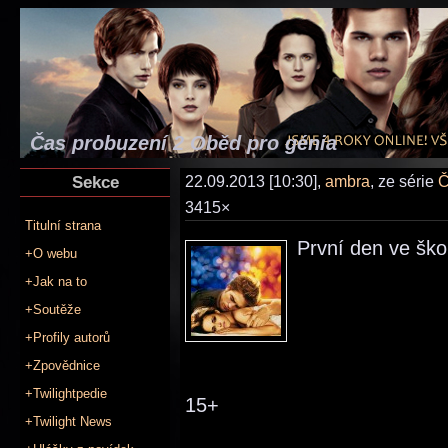
Čas probuzení 2 Oběd pro génia
Sekce
22.09.2013 [10:30],
ambra
, ze série
Č
3415×
Titulní strana
První den ve škol
+O webu
+Jak na to
+Soutěže
+Profily autorů
+Zpovědnice
+Twilightpedie
15+
+Twilight News