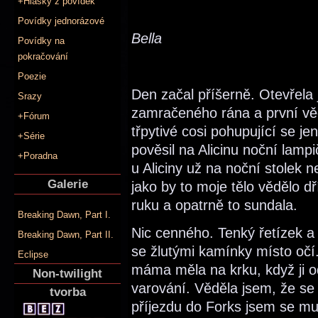
+Hlášky z povídek
Povídky jednorázové
Bella
Povídky na
pokračování
Poezie
Den začal příšerně. Otevřela
Srazy
zamračeného rána a první věc
+Fórum
třpytivé cosi pohupující se 
+Série
pověsil na Alicinu noční lampi
+Poradna
u Aliciny už na noční stolek n
Galerie
jako by to moje tělo vědělo 
ruku a opatrně to sundala.
Breaking Dawn, Part I.
Nic cenného. Tenký řetízek a 
Breaking Dawn, Part II.
se žlutými kamínky místo očí.
Eclipse
máma měla na krku, když ji 
Non-twilight
varování. Věděla jsem, že se
tvorba
příjezdu do Forks jsem se mu