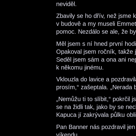
neviděl.
Zbavily se ho dřív, než jsme k
v budově a my museli Emmett
pomoc. Nezdálo se ale, že by
Měl jsem s ní hned první hodi
Opakoval jsem ročník, takže j
Seděl jsem sám a ona ani nepř
k někomu jinému.
Vklouzla do lavice a pozdravi
prosím,“ zašeptala. „Nerada b
„Nemůžu ti to slíbit,“ pokrčil
se na židli tak, jako by se nec
Kapuca jí zakrývala půlku obl
Pan Banner nás pozdravil jen 
víkendu.