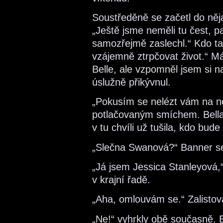
Soustředěně se začetl do ně
„Ještě jsme neměli tu čest, p
samozřejmě zaslechl.“ Kdo t
vzájemně ztrpčovat život.“ M
Belle, ale vzpomněl jsem si 
úslužně přikývnul.
„Pokusím se nelézt vám na n
potlačovaným smíchem. Bella 
v tu chvíli už tušila, kdo bu
„Slečna Swanová?“ Banner se
„Já jsem Jessica Stanleyová,
v krajní řadě.
„Aha, omlouvám se.“ Zalistova
„Ne!“ vyhrkly obě současně. Be