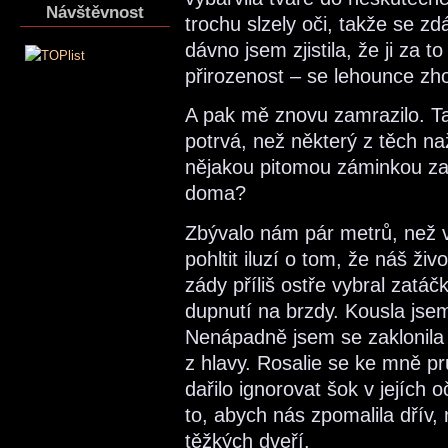
Návštěvnost
trochu slzely oči, takže se zd
dávno jsem zjistila, že ji za t
přirozenost – se lehounce zho
A pak mě znovu zamrazilo. Ta
potrvá, než některý z těch n
nějakou pitomou záminkou zazv
doma?
Zbývalo nám pár metrů, než
pohltit iluzí o tom, že náš ži
zády příliš ostře vybral zatáč
dupnutí na brzdy. Kousla jse
Nenápadně jsem se zaklonila 
z hlavy. Rosalie se ke mně pr
dařilo ignorovat šok v jejích 
to, abych nás zpomalila dřív
těžkých dveří.