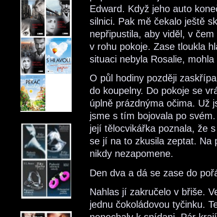
Edward. Když jeho auto kone
silnici. Pak mě čekalo ještě 
nepřipustila, aby viděl, v čem
v rohu pokoje. Zase tloukla h
situaci nebyla Rosalie, mohla
O půl hodiny později zaskřípa
do koupelny. Do pokoje se vrát
úplně prázdnýma očima. Už js
jsme s tím bojovala po svém.
její tělocvikářka poznala, že
se jí na to zkusila zeptat. Na
nikdy nezapomene.
Den dva a dá se zase do poř
Nahlas jí zakručelo v břiše. 
jednu čokoládovou tyčinku. Teď
nenechaly k snídani. Pár krají