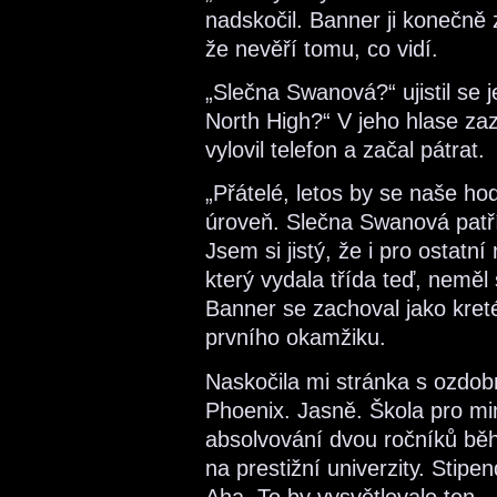
nadskočil. Banner ji konečně 
že nevěří tomu, co vidí.
„Slečna Swanová?“ ujistil se j
North High?“ V jeho hlase za
vylovil telefon a začal pátrat.
„Přátelé, letos by se naše ho
úroveň. Slečna Swanová patř
Jsem si jistý, že i pro ostatn
který vydala třída teď, nemě
Banner se zachoval jako kreté
prvního okamžiku.
Naskočila mi stránka s ozdo
Phoenix. Jasně. Škola pro m
absolvování dvou ročníků bě
na prestižní univerzity. Stipen
Aha. To by vysvětlovalo ten