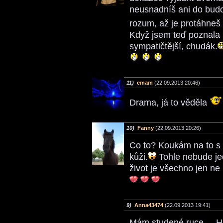
neusnadníš ani do budo
rozum, až je protáhneš 
Když jsem teď poznala 
sympatičtější, chudák.
11)
emam
(22.09.2013 20:46)
Drama, já to věděla
10)
Fanny
(22.09.2013 20:26)
Co to? Koukám na to s
kůži.
Tohle nebude jed
život je všechno jen ne
9)
Anna43474
(22.09.2013 19:41)
Mám studené ruce.... H