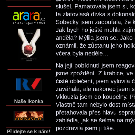
slušel. Pamatovala jsem si, kd
ta zlatovlasá dívka s dokonal
Sobecky jsem zadoufala, že k
Jak bych ho ještě mohla zajím
anděla? Mýlila jsem se. Jako
oznámil, že zůstanu jeho holk
včera byla neděle…
Na její pobídnutí jsem reag
jsme zpoždění. Z krabice, ve 
čisté oblečení, jsem vylovila
zaváhala, ale nakonec jsem se
Vklouzla jsem do koupelny. P
Naše ikonka
Vlastně tam nebylo dost místa
přetahovala přes hlavu sepra
zahlédla, jak se šelma na mý
pozdravila jsem ji tiše.
Přidejte se k nám!