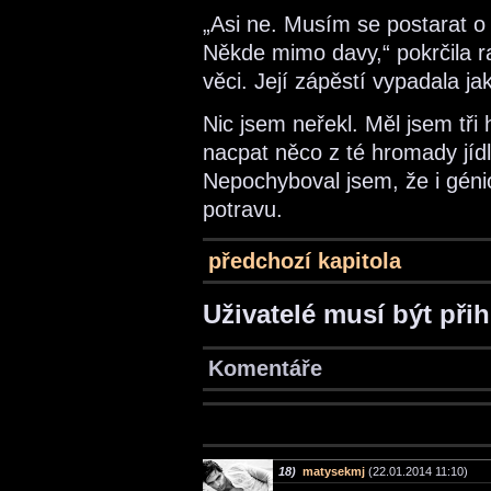
„Asi ne. Musím se postarat o 
Někde mimo davy,“ pokrčila r
věci. Její zápěstí vypadala j
Nic jsem neřekl. Měl jsem tři
nacpat něco z té hromady jíd
Nepochyboval jsem, že i génio
potravu.
předchozí kapitola
Uživatelé musí být při
Komentáře
18)
matysekmj
(22.01.2014 11:10)