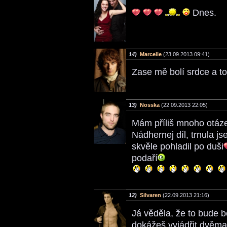
Dnes.
14)
Marcelle
(23.09.2013 09:41)
Zase mě bolí srdce a t
13)
Nosska
(22.09.2013 22:05)
Mám příliš mnoho otáze
Nádhernej díl, trnula j
skvěle pohladil po duši
podaří
12)
Silvaren
(22.09.2013 21:16)
Já věděla, že to bude b
dokážeš vyjádřit dvěma