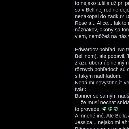
to nejako tušila už pri p
sa v Bellinej rodine de
nenakopal do zadku? D
Rose a... Alice... tak t
náznakov, akoby sa tomu
viem, nemôžeš na nás v
Edwardov pohľad. No te
Bellinom), ale pobavil.
zrazu uberá úplne iný
rôznych pohľadoch sú cí
s takým nadhľadom.
Nedá mi nevystihnúť vet
tvári:
Banner se samým nadš
... že musí nechat sní
to provede.
A mnohé iné. Ale Bella 
Jessica... nejako mi až 