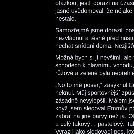
otázkou, jestli dorazí na úža
jasně uvědomoval, že nějaké m
nestalo.
Samozřejmě jsme dorazili posle
nezvládnul a těsně před nás
nechat snídani doma. Nezjišť
Možná bych si jí nevšiml, ale
schodech k hlavnímu vchodu, 
růžové a zelené byla nepřehl
„No to mě poser,“ zasyknul E
heknul. Můj sportovnější způs
zásadně nevylepšil. Málem jsem
když jsem sledoval Emmův poh
zabral na jiné barvy než já. O
a celý takový… pastelový. Tak
Vyrazil jako sledovací pes, k