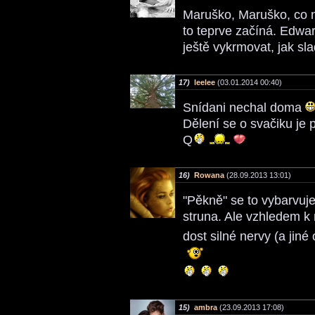
Maruško, Maruško, co 
to teprve začíná. Edwa
ještě vykrmovat, jak sl
17)
leelee
(03.01.2014 00:40)
Snídani nechal doma
Dělení se o svačiku je
Q
16)
Rowana
(28.09.2013 13:01)
"Pěkně" se to vybarvuj
struna. Ale vzhledem k
dost silné nervy (a jiné
15)
ambra
(23.09.2013 17:08)