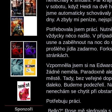
v sobotu, když Heidi na dvě 
jsme automaticky schovávaly pr
dny. A zbyly mi peníze, nejsp
Potřebovala jsem práci. Nutně
vždycky něco našlo. V případ
usne a zaběhnout na noc do 
prošlého jídla zadarmo. Fork
stránkách.
Vzpomněla jsem si na Edwar
žádné neměla. Paradoxně ale 
městě. Tady, bez veřejné do
daleko. Budeme podezřelí. Ná
nenechám se chytit při obstar
Potřebuju práci.
Sponzoři
„Bello?“ Rose mě sledovala s