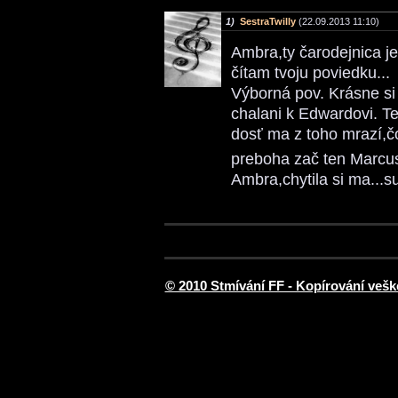
1)
SestraTwilly
(22.09.2013 11:10)
Ambra,ty čarodejnica j
čítam tvoju poviedku...
Výborná pov. Krásne si i
chalani k Edwardovi. Ten
dosť ma z toho mrazí,čo
preboha zač ten Marcus
Ambra,chytila si ma...s
© 2010 Stmívání FF - Kopírování vešk