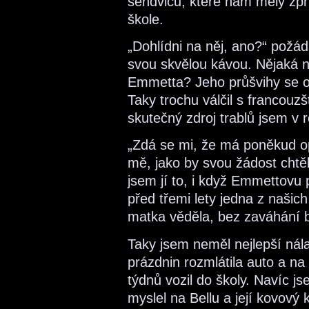
sendvičů, které nám měly zpř
škole.
„Dohlídni na něj, ano?“ požá
svou skvělou kávou. Nějaká n
Emmetta? Jeho průšvihy se om
Taky trochu válčil s francouz
skutečný zdroj trablů jsem v r
„Zdá se mi, že má poněkud o
mě, jako by svou žádost chtě
jsem jí to, i když Emmettovu
před třemi lety jedna z naši
matka věděla, bez zaváhání by
Taky jsem neměl nejlepší nál
prázdnin rozmlátila auto a na 
týdnů vozil do školy. Navíc j
myslel na Bellu a její kovový 