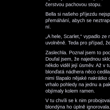
čerstvou pachovou stopu.
Bella si našeho příjezdu nejs
přemáhání, abych se neztrap
ní.
„A hele, Scarlet,“ vypadlo ze
uvolněně. Teda pro případ, že
Zaslechla. Poznal jsem to po
Doufal jsem, že najednou sk
někdo viděl její úsměv. Až v t
blonďatá nádhera něco cedila 
nimi šlapalo nějaké nakrátko
vrhalo pohledy na jednu a pak
objímaly kolem ramen.
V tu chvíli se k nim probojova
blondýna ho úplně ignorovala. 