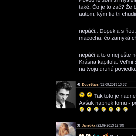
Pôvodne som si myslela
také. Čo je to zač? Že 
autom, kým tie tri chu
nepáči.. Dopekla s ňou
macocha, čo zamyká ch
nepáči a to o nej ešte
Krásna kapitola. Veľmi 
na tvoju druhú poviedku
4)
DopeStars
(22.09.2013 13:53)
Tak toto je riadne
Avšak napriek tomu - p
3)
Janebka
(22.09.2013 12:30)