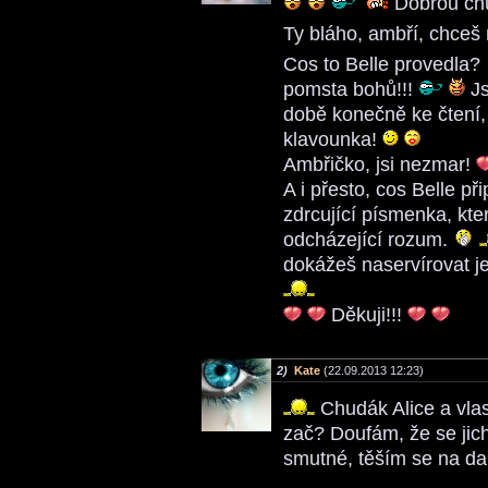
Dobrou chu
Ty bláho, ambří, chce
Cos to Belle provedla?
pomsta bohů!!!
Js
době konečně ke čtení, 
klavounka!
Ambřičko, jsi nezmar!
A i přesto, cos Belle př
zdrcující písmenka, kter
odcházející rozum.
dokážeš naservírovat j
Děkuji!!!
2)
Kate
(22.09.2013 12:23)
Chudák Alice a vla
zač? Doufám, že se jic
smutné, těším se na da