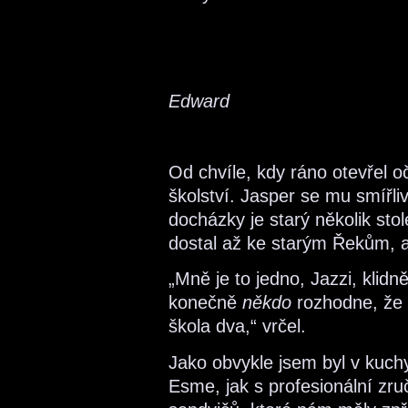
Edward
Od chvíle, kdy ráno otevřel o
školství. Jasper se mu smířliv
docházky je starý několik sto
dostal až ke starým Řekům, 
„Mně je to jedno, Jazzi, klid
konečně
někdo
rozhodne, že 
škola dva,“ vrčel.
Jako obvykle jsem byl v kuchy
Esme, jak s profesionální zruč