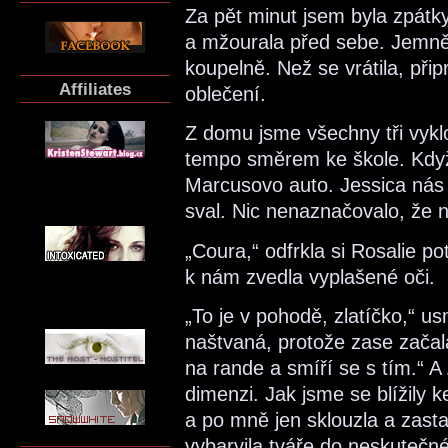
Za pět minut jsem byla zpátky 
a mžourala před sebe. Jemně js
koupelně. Než se vrátila, připr
Affiliates
oblečení.
Z domu jsme všechny tři vykl
tempo směrem ke škole. Když 
Marcusovo auto. Jessica nás vi
sval. Nic nenaznačovalo, že 
„Coura,“ odfrkla si Rosalie pot
k nám zvedla vyplašené oči.
„To je v pohodě, zlatíčko,“ us
naštvaná, protože zase začala
na rande a smíří se s tím.“ A
dimenzi. Jak jsme se blížily k
a po mně jen sklouzla a zastav
vybarvila tváře do neskutečn