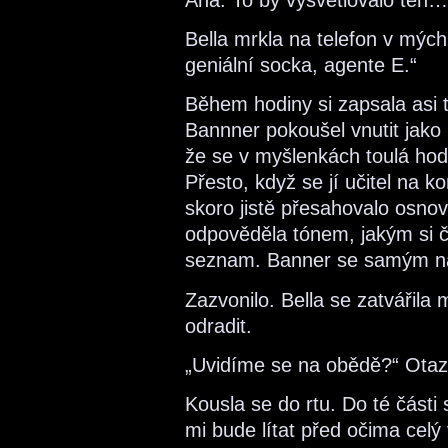
Bella mrkla na telefon v mých
geniální socka, agente E.“
Během hodiny si zapsala asi 
Bannner pokoušel vnutit jako
že se v myšlenkách toulá hod
Přesto, když se jí učitel na 
skoro jistě přesahovalo osnov
odpověděla tónem, jakým si 
seznam. Banner se samým n
Zazvonilo. Bella se zatvářil
odradit.
„Uvidíme se na obědě?“ Otazn
Kousla se do rtu. Do té části
mi bude lítat před očima celý