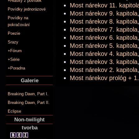
+Hlášky z povídek
Most nárekov 11. kapitol
Povídky jednorázové
Most nárekov 9. kapitola
Povídky na
Most nárekov 8. kapitola
pokračování
Most nárekov 7. kapitola
Poezie
Most nárekov 6. kapitola
Srazy
Most nárekov 5. kapitola
+Fórum
Most nárekov 4. kapitola
+Série
Most nárekov 3. kapitola
+Poradna
Most nárekov 2. kapitola
Most nárekov prológ + 1.
Galerie
Breaking Dawn, Part I.
Breaking Dawn, Part II.
Eclipse
Non-twilight
tvorba