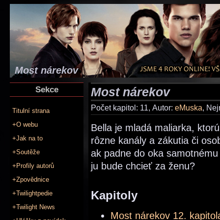
Most nárekov
Sekce
Most nárekov
Počet kapitol: 11, Autor:
eMuska
, Nej
Titulní strana
+O webu
Bella je mladá maliarka, kto
+Jak na to
rôzne kanály a zákutia či os
ak padne do oka samotnému vl
+Soutěže
ju bude chcieť za ženu?
+Profily autorů
+Zpovědnice
Kapitoly
+Twilightpedie
+Twilight News
Most nárekov 12. kapito