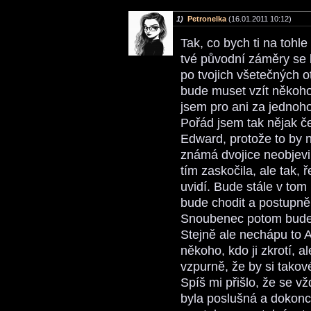
1)
Petronelka
(16.01.2011 10:12)
Tak, co bych ti na tohle
tvé původní záměry se 
po tvojich všetečných 
bude muset vzít někoho
jsem pro ani za jednoho
Pořád jsem tak nějak č
Edward, protože to by 
známá dvojice neobjevi
tím zaskočila, ale tak,
uvidí. Bude stále v tom
bude chodit a postupně
Snoubenec potom bude
Stejně ale nechápu to A
někoho, kdo ji zkrotí, 
vzpurně, že by si tako
Spíš mi přišlo, že se vž
byla poslušná a dokonc