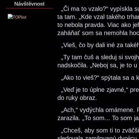
Návštěvnost
„Či ma to vzalo?“ vypískla s
ta tam. „Kde vzal takého trh
to nebola pravda. Viac ako je
zaháňať som sa nemohla hoc
„Vieš, čo by dali iné za také
„Ty tam čuš a sleduj si svojh
nadskočila. „Neboj sa, je to 
„Ako to vieš?“ spýtala sa a k
„Veď je to úplne zjavné,“ pr
do ruky obraz.
„Ach,“ vydýchla omámene. P
zarazila. „To som... To som ja
„Chceš, aby som ti to zväčši
sledovala zamilovanú dvojicu.