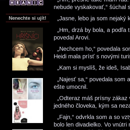
nebude vyskakovať,“ šúchal s
Nenechte si ujít!
„Jasne, lebo ja som nejaký k
„Hm, drzá by bola, a podľa t
povedal Arovi.
„Nechcem ho,“ povedala som 
Heidi mala prísť s novými tur
„Kam si myslíš, že ideš, Isab
„Najesť sa,“ povedala som a 
ešte umocnil.
„Odteraz máš prísny zákaz v
jedného človeka, kým sa neza
„Fajn,“ odvrkla som a so vztý
bolo len divadielko. Vo vnútri