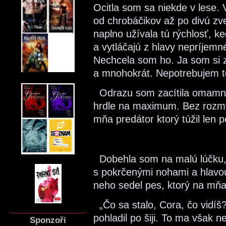
Ocitla som sa niekde v lese.
od chrobáčikov až po divú zv
naplno užívala tú rýchlosť, k
a vytláčajú z hlavy nepríjem
Nechcela som ho. Ja som si 
a mnohokrát. Nepotrebujem to
Odrazu som zacítila omamnú
hrdle na maximum. Bez rozmy
mňa predátor ktorý túžil len 
Dobehla som na malú lúčku, 
s pokrčenými nohami a hlavo
neho sedel pes, ktorý na mňa 
„Čo sa stalo, Cora, čo vidíš?
pohladil po šiji. To ma však 
Sponzoři