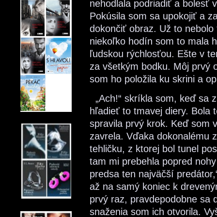
nehodlala podriadiť a bolesť 
Pokúsila som sa upokojiť a za
dokončiť obraz. Už to nebolo
niekoľko hodín som to mala 
ľudskou rýchlosťou. Ešte v te
za všetkým bodku. Môj prvý 
som ho položila ku skrini a op
„Ach!“ skríkla som, keď sa z
hľadieť to tmavej diery. Bol
spravila prvý krok. Keď som 
zavrela. Vďaka dokonalému z
tehličku, z ktorej bol tunel p
tam mi prebehla popred nohy my
predsa ten najväčší predátor
až na samý koniec k drevený
prvý raz, pravdepodobne sa d
snaženia som ich otvorila. Vy