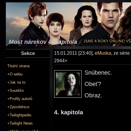
Most nárekov 4. kapitola
Sekce
15.01.2011 [23:40],
eMuska
, ze série
2944×
Titulní strana
Snúbenec.
+O webu
+Jak na to
Obeť?
+Soutěže
Obraz.
+Profily autorů
+Zpovědnice
4. kapitola
+Twilightpedie
+Twilight News