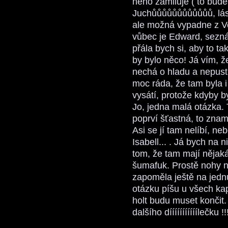
něho zamiluje ( to bud
Juchůůůůůůůůůůůů, lásk
ale možná vypadne z Vol
vůbec je Edward, sezn
přála bych si, aby to t
by bylo něco! Já vím, že 
nechá o hladu a nepustí ji 
moc ráda, že tam byla i
vysátí, protože kdyby byla
Jo, jedna malá otázka. T
poprví šťastná, to zna
Asi se jí tam nelíbí, ne
Isabell... . Já bych na 
tom, že tam mají nějaká
šumafuk. Prostě nohy na
zapoměla ještě na jednu
otázku píšu u všech kap
holt budu muset končit
dalšího dííííííííííílečku !