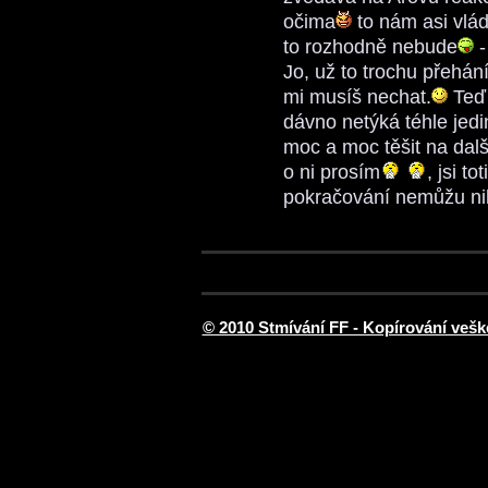
očima
to nám asi vlá
to rozhodně nebude
-
Jo, už to trochu přehán
mi musíš nechat.
Teď 
dávno netýká téhle jedi
moc a moc těšit na dalš
o ni prosím
, jsi t
pokračování nemůžu ni
© 2010 Stmívání FF - Kopírování vešk