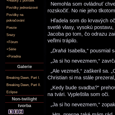
+Hlášky z povídek
Nemohla som ovládnuť chveni
Povídky jednorázové
rozskočiť. No nie jeho tlkotom
Povídky na
Hľadela som do krvavých očí 
pokračování
svetlé vlasy, vysokú postavu
Poezie
Jacoba po tom, čo odrazu zač
Srazy
veľlmi trápilo.
+Fórum
+Série
„
Drahá
Isabella,“ pousmial s
+Poradna
„Ja si ho nevezmem,“ zavrč
Galerie
„Ale vezmeš,“ zaškeril sa. „C
Christian si ma stále prezeral
Breaking Dawn, Part I.
Breaking Dawn, Part II.
„Kedy bude svadba?“ prehov
Eclipse
na tvári. Vypleštila som oči.
Non-twilight
„Ja si ho nevezmem,“ zopak
tvorba
„Hm, presne také mám rád. Ve