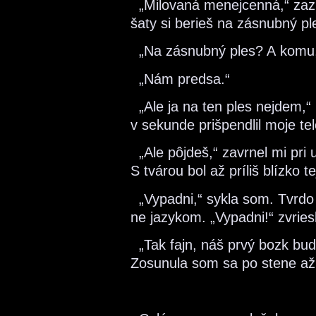
„Milovaná menejcenná,“ zazub
šaty si berieš na zásnubný pl
„Na zásnubný ples? A komu, 
„Nám predsa.“
„Ale ja na ten ples nejdem,
v sekunde prišpendlil moje te
„Ale pôjdeš,“ zavrnel mi pri uc
S tvárou bol až príliš blízko te
„Vypadni,“ sykla som. Tvrdo s
ne jazykom. „Vypadni!“ zvries
„Tak fajn, náš prvý bozk bude
Zosunula som sa po stene až