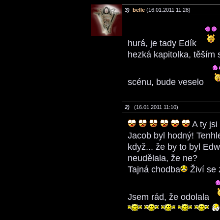
3)
belle
(16.01.2011 11:28)
hurá, je tady Edík
hezká kapitolka, těším s
scénu, bude veselo
2)
(16.01.2011 11:10)
A ty js
Jacob byl hodný! Tenhle 
když... že by to byl Ed
neudělala, že ne?
Tajná chodba
Živí se
Jsem rád, že odolala