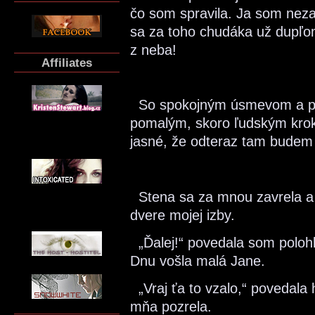
čo som spravila. Ja som nezab
sa za toho chudáka už dupľ
z neba!
Affiliates
So spokojným úsmevom a po
pomalým, skoro ľudským krok
jasné, že odteraz tam budem 
Stena sa za mnou zavrela a 
dvere mojej izby.
„Ďalej!“ povedala som poloh
Dnu vošla malá Jane.
„Vraj ťa to vzalo,“ povedala
mňa pozrela.