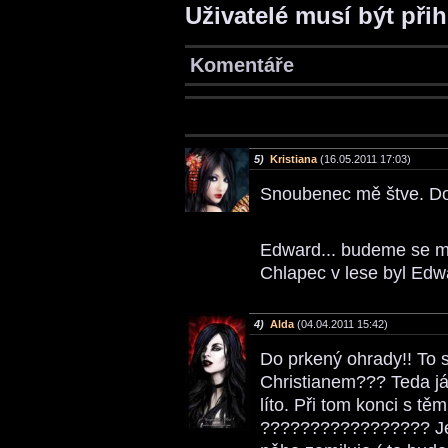
Uživatelé musí být při
Komentáře
5)
Kristiana
(16.05.2011 17:03)
Snoubenec mě štve. Dou
Edward... budeme se mu
Chlapec v lese byl Edw
4)
Alda
(04.04.2011 15:42)
Do prkený ohrady!! To 
Christianem??? Teda já 
líto. Při tom konci s t
????????????????? Jest