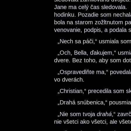
Jane ma celý čas sledovala.
hodinku. Pozadie som nechala
bola na starom zožltnutom pa
venovanie, podpis, a podala 
„Nech sa páči,“ usmiala som
„Och, Bella, ďakujem,“ usmia
dvere. Bez toho, aby som dot
„Ospravedlňte ma,“ povedala J
vo dverách.
„Christian,“ precedila som s
„Drahá snúbenica,“ pousmial
„Nie som tvoja
drahá
,“ zavr
nie všetci ako všetci, ale všet