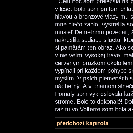
Celú noc som preležala na po
v lese. Bola som pri tom chla
hlavou a bronzové vlasy mu s
mne niečo zaplo. Vystrelila s
musieť Demetrimu povedať, ž
nakreslila sediacu siluetu, 
si pamätám ten obraz. Ako se
v nie veľmi vysokej tráve, ma
červeným prúžkom okolo lemu
vypínali pri každom pohybe sm
myslím. V psích plemenách sa
nádherný. A v priamom slneč
Pomaly som vykresľovala každ
strome. Bolo to dokonalé! Do
raz tu vo Volterre som bola ak
předchozí kapitola