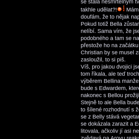
se stala nesmrtelným t
takhle udělat?!
Mám n
doufám, že to nějak na
Pokud totiž Bella zůsta
nelíbí. Sama vím, že j
podobného a tam se na
přestože ho na začátku n
Christian by se musel zm
zasloužil, to si piš.
Víš, pro jakou dvojici j
tom říkala, ale teď tro
výběrem Bellina manžel
bude s Edwardem, které
nakonec s Bellou prožij
Stejně to ale Bella bu
to šílené rozhodnutí s 
se z Belly stává vegeta
se dokázala zarazit a 
litovala, ačkoliv jí asi
zvědavá na Arovu reakc