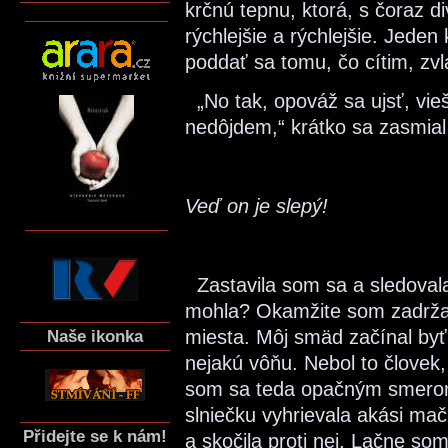
krčnú tepnu, ktorá, s čoraz d
rýchlejšie a rýchlejšie. Jeden 
poddať sa tomu, čo cítim, zvla
„No tak, opováž sa ujsť, vie
nedôjdem,“ krátko sa zasmial 
Veď on je slepý!
Zastavila som sa a sledoval
mohla? Okamžite som zadržala
miesta. Môj smäd začínal byť
Naše ikonka
nejakú vôňu. Nebol to človek,
som sa teda opačným smero
slniečku vyhrievala akási ma
Přidejte se k nám!
a skočila proti nej. Lačne so