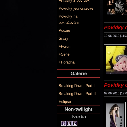
+Hlášky z povídek
Povídky jednorázové
Povídky na
pokračování
Povídky 
Poezie
12.06.2010 [11:3
Srazy
+Fórum
+Série
+Poradna
Galerie
Povídky 
Breaking Dawn, Part I.
07.06.2010 [12:0
Breaking Dawn, Part II.
Eclipse
Non-twilight
tvorba