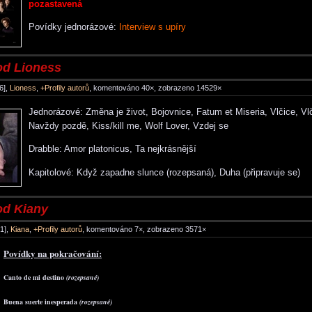
pozastavená
Povídky jednorázové:
Interview s upíry
od Lioness
6],
Lioness
,
+Profily autorů
, komentováno 40×, zobrazeno 14529×
Jednorázové: Změna je život, Bojovnice, Fatum et Miseria, Vlčice, Vlč
Navždy pozdě, Kiss/kill me, Wolf Lover, Vzdej se
Drabble: Amor platonicus, Ta nejkrásnější
Kapitolové: Když zapadne slunce (rozepsaná), Duha (připravuje se)
od Kiany
1],
Kiana
,
+Profily autorů
, komentováno 7×, zobrazeno 3571×
Povídky na pokračování:
Canto de mi destino
(rozepsané)
Buena suerte inesperada
(rozepsané)