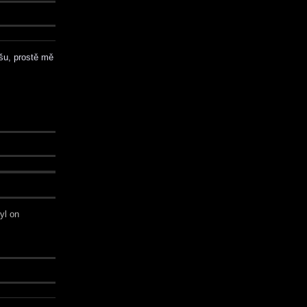
šu, prostě mě
yl on