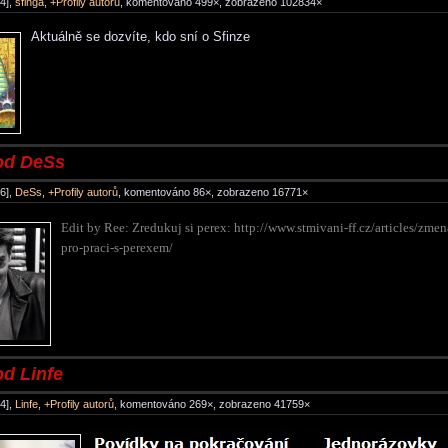
4],
sfinga
,
+Profily autorů
, komentováno 499×, zobrazeno 102834×
Aktuálně se dozvíte, kdo sní o Sfinze
od DeSs
6],
DeSs
,
+Profily autorů
, komentováno 86×, zobrazeno 16771×
Edit by Ree: Zredukuj si perex: http://www.stmivani-ff.cz/articles/zme
pro-praci-s-perexem/
d Linfe
4],
Linfe
,
+Profily autorů
, komentováno 269×, zobrazeno 41759×