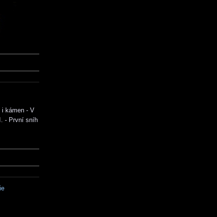
 i kámen - V
. - První sníh
ie