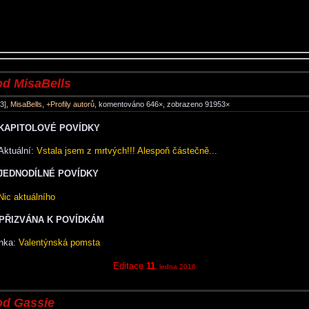
od MisaBells
3],
MisaBells
,
+Profily autorů
, komentováno 646×, zobrazeno 91953×
KAPITOLOVÉ POVÍDKY
Aktuální:
Vstala jsem z mrtvých!!! Alespoň částečně...
JEDNODÍLNÉ POVÍDKY
Nic aktuálního
PŘIZVÁNA K POVÍDKÁM
inka:
Valentýnská pomsta
Editace
11
. ledna 2016
od Gassie