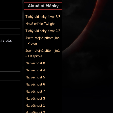
Aktuální články
Tichý vidiecky život 3/3
Nové edície Twilight
Tichý vidiecky život 2/3
Jsem stejná přitom jiná
í zrada,
- Prolog
Jsem stejná přitom jiná
- 1.Kapitola
Na věčnost 8
Na věčnost 4
Na věčnost 5
Na věčnost 6
Na věčnost 7
Na věčnost 3
Na věčnost 1
Na věčnost 2