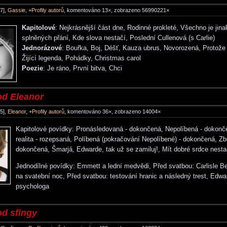
7],
Gassie
,
+Profily autorů
, komentováno 13×, zobrazeno 56990221×
Kapitolové
: Nejkrásnější část dne, Rodinné prokleté, Všechno je jin
splněných přání, Kde slova nestačí, Poslední Cullenová (s Carlie)
Jednorázové
: Bouřka, Boj, Déšť, Kauza ubrus, Novorozená, Protože j
Žijící legenda, Pohádky, Christmas carol
Poezie
: Je ráno, První bitva, Chci
od Eleanor
5],
Eleanor
,
+Profily autorů
, komentováno 36×, zobrazeno 14004×
Kapitolové povídky: Pronásledovaná - dokončená, Nepolíbená - dokonč
realita - rozepsaná, Políbená (pokračování Nepolíbené) - dokončená, Z
dokončená, Šmarjá, Edwarde, tak už se zamiluj!, Mít dobré srdce nesta
Jednodílné povídky: Emmett a lední medvědi, Před svatbou: Carlisle Bel
na svatební noc, Před svatbou: testování hranic a následný trest, Edwa
psychologa
od sfingy