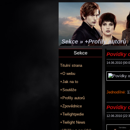
Sekce » +Profily autorů
Sekce
Povídky 
14.06.2010 [00:0
Titulní strana
+O webu
+Jak na to
+Soutěže
Jednodílné:
13
+Profily autorů
+Zpovědnice
Povídky 
+Twilightpedie
12.06.2010 [22:3
+Twilight News