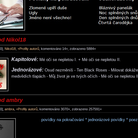
od Nikol18
0],
Nikol18
,
+Profily autorů
, komentováno 14×, zobrazeno 5884×
Kapitolové:
Mé oči se nepletou I. + Mé oči se nepletou II.
Jednorázové:
Osud nezměníš - Ten Black Roses - Milovat dokáže
medvědích tlapách - Můj život je ve tvých očích - Mé oči se nepletou II
od ambry
0],
ambra
,
+Profily autorů
, komentováno 3070×, zobrazeno 257591×
povídky na pokračování * jednorázové povídky * poez