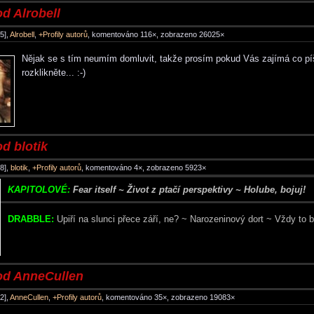
d Alrobell
5],
Alrobell
,
+Profily autorů
, komentováno 116×, zobrazeno 26025×
Nějak se s tím neumím domluvit, takže prosím pokud Vás zajímá co pí
rozklikněte... :-)
d blotik
8],
blotik
,
+Profily autorů
, komentováno 4×, zobrazeno 5923×
KAPITOLOVÉ:
Fear itself ~ Život z ptačí perspektivy ~ Holube, bojuj!
DRABBLE:
Upiří na slunci přece září, ne? ~ Narozeninový dort ~ Vždy to b
od AnneCullen
2],
AnneCullen
,
+Profily autorů
, komentováno 35×, zobrazeno 19083×