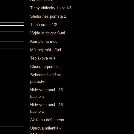
Tichý vidiecky život 1/3
Sladší než pomsta 1
Tichá srdce 1/2
Vyjde Midnight Sun!
Kompletná moc
Můj nejlepší přítel
Tepláková víla
Chcem ti pomôcť
Sebenaplňující se
proroctví
Hide your soul - 16.
kapitola
Hide your soul - 15.
kapitola
Až tomu dáš jméno
Upírova milenka -