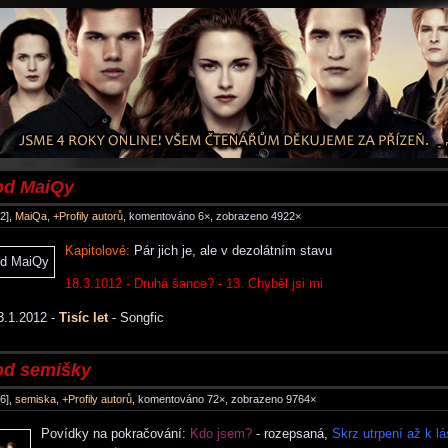
od MaiQy
2],
MaiQa
,
+Profily autorů
, komentováno 6×, zobrazeno 4922×
Kapitolové:
Pár jich je, ale v dezolátním stavu
18.3.1012 - Druhá šance? - 13. Chyběl jsi mi
.1.2012 -
Tisíc let
- Songfic
od semišky
6],
semiska
,
+Profily autorů
, komentováno 72×, zobrazeno 9764×
Povídky na pokračování:
Kdo jsem?
- rozepsaná,
Skrz utrpení až k l