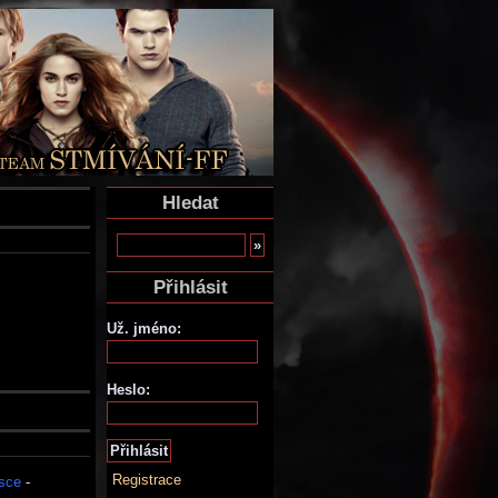
Hledat
Přihlásit
Už. jméno:
Heslo:
Registrace
ásce
-