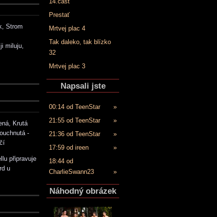
14.časť
Prestať
ak, Strom
Mrtvej plac 4
Tak daleko, tak blízko
i miluju,
32
Mrtvej plac 3
Napsali jste
00:14 od TeenStar
»
21:55 od TeenStar
»
ená, Krutá
bouchnutá -
21:36 od TeenStar
»
čí
17:59 od ireen
»
lu připravuje
18:44 od
rd u
CharlieSwann23
»
Náhodný obrázek