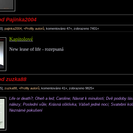
od Pajinka2004
0],
pajinka2004
,
+Profily autorů
, komentováno 47×, zobrazeno 7401×
Kapitolové
New lease of life - rozepsaná
od zuzka88
5],
zuzka88
,
+Profily autorů
, komentováno 41×, zobrazeno 9825×
Life or death?;
Oheň a led;
Caroline; Návrat k minulosti; Dvě podoby lás
nálezy; Poslední vůle; Krásná ošklivka; Vášeň jedné noci; Svatební ko
Neznámé pokušení