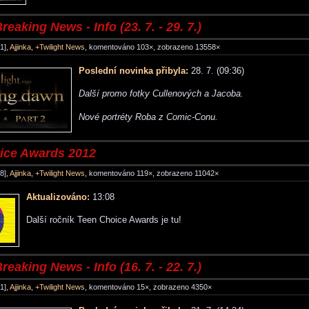
reaking News - Info (23. 7. - 29. 7.)
1],
Ajjinka
,
+Twilight News
, komentováno 103×, zobrazeno 13558×
Poslední novinka přibyla:
28. 7. (09:36)
Další promo fotky Cullenových a Jacoba.
Nové portréty Roba z Comic-Conu.
ice Awards 2012
8],
Ajjinka
,
+Twilight News
, komentováno 119×, zobrazeno 11042×
Aktualizováno:
13:08
Další ročník Teen Choice Awards je tu!
reaking News - Info (16. 7. - 22. 7.)
1],
Ajjinka
,
+Twilight News
, komentováno 15×, zobrazeno 4350×