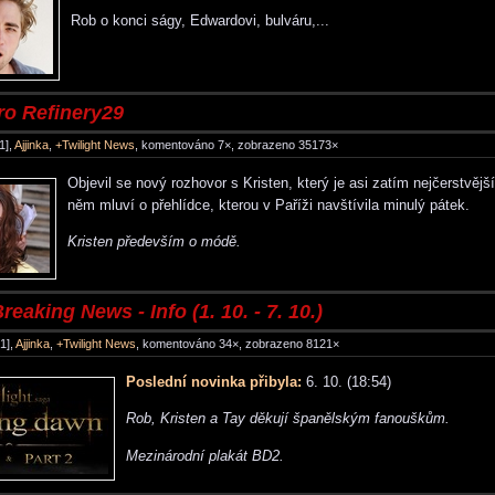
Rob o konci ságy, Edwardovi, bulváru,...
ro Refinery29
1],
Ajjinka
,
+Twilight News
, komentováno 7×, zobrazeno 35173×
Objevil se nový rozhovor s Kristen, který je asi zatím nejčerstvější
něm mluví o přehlídce, kterou v Paříži navštívila minulý pátek.
Kristen především o módě.
reaking News - Info (1. 10. - 7. 10.)
1],
Ajjinka
,
+Twilight News
, komentováno 34×, zobrazeno 8121×
Poslední novinka přibyla:
6. 10. (18:54)
Rob, Kristen a Tay děkují španělským fanouškům.
Mezinárodní plakát BD2.