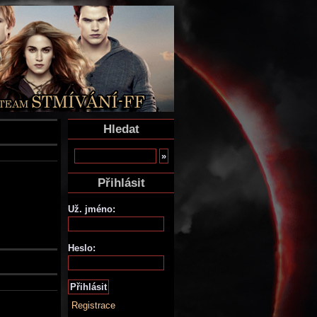
Hledat
Přihlásit
Už. jméno:
Heslo:
Registrace