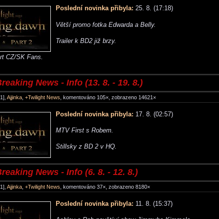
Poslední novinka přibyla:
25. 8. (17:18)
Větší promo fotka Edwarda a Belly.
Trailer k BD2 již brzy.
art CZ/SK Fans.
reaking News - Info (13. 8. - 19. 8.)
1],
Ajjinka
,
+Twilight News
, komentováno 105×, zobrazeno 14621×
Poslední novinka přibyla:
17. 8. (02:57)
MTV First s Robem.
Stillsky z BD 2 v HQ.
reaking News - Info (6. 8. - 12. 8.)
1],
Ajjinka
,
+Twilight News
, komentováno 37×, zobrazeno 8180×
Poslední novinka přibyla:
11. 8. (15:37)