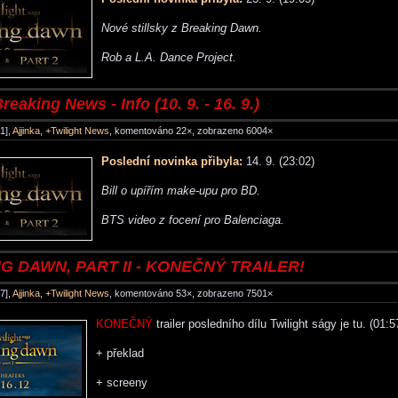
Nové stillsky z Breaking Dawn.
Rob a L.A. Dance Project.
reaking News - Info (10. 9. - 16. 9.)
1],
Ajjinka
,
+Twilight News
, komentováno 22×, zobrazeno 6004×
Poslední novinka přibyla:
14. 9. (23:02)
Bill o upířím make-upu pro BD.
BTS video z focení pro Balenciaga.
G DAWN, PART II - KONEČNÝ TRAILER!
7],
Ajjinka
,
+Twilight News
, komentováno 53×, zobrazeno 7501×
KONEČNÝ
trailer posledního dílu Twilight ságy je tu. (01:5
+ překlad
+ screeny