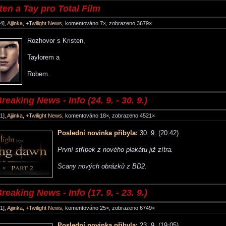
ten a Tay pro Total Film
4],
Ajjinka
,
+Twilight News
, komentováno 7×, zobrazeno 3679×
Rozhovor s Kristen,
Taylorem a
Robem.
reaking News - Info (24. 9. - 30. 9.)
1],
Ajjinka
,
+Twilight News
, komentováno 18×, zobrazeno 4521×
Poslední novinka přibyla:
30. 9. (20:42)
První střípek z nového plakátu již zítra.
Scany nových obrázků z BD2.
reaking News - Info (17. 9. - 23. 9.)
1],
Ajjinka
,
+Twilight News
, komentováno 25×, zobrazeno 6749×
Poslední novinka přibyla:
23. 9. (19:05)