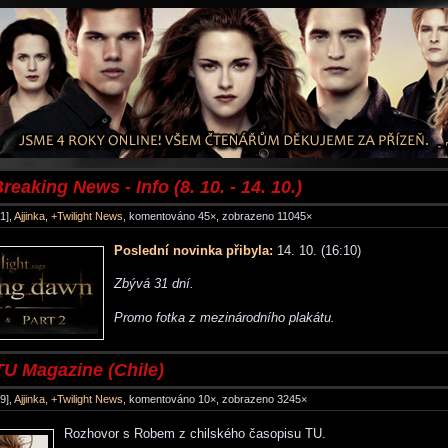
reaking News - Info (8. 10. - 14. 10.)
1],
Ajjinka
,
+Twilight News
, komentováno 45×, zobrazeno 11045×
Poslední novinka přibyla:
14. 10. (16:10)
Zbývá 31 dní.
Promo fotka z mezinárodního plakátu.
TU Magazine (Chile)
9],
Ajjinka
,
+Twilight News
, komentováno 10×, zobrazeno 3245×
Rozhovor s Robem z chilského časopisu TU.