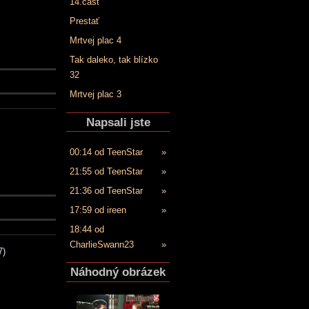
14.časť
Prestať
Mrtvej plac 4
Tak daleko, tak blízko
32
Mrtvej plac 3
Napsali jste
00:14 od TeenStar
»
21:55 od TeenStar
»
21:36 od TeenStar
»
17:59 od ireen
»
18:44 od
CharlieSwann23
»
7)
Náhodný obrázek