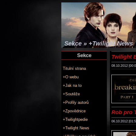
Sekce » +Twilight News
Sekce
Twilight B
08.10.2012 [00:0
Titulní strana
+O webu
+Jak na to
+Soutěže
+Profily autorů
+Zpovědnice
Rob pro 
+Twilightpedie
06.10.2012 [01:5
+Twilight News