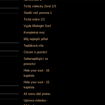
Tichý vidiecky život 1/3
Sladší než pomsta 1
Tichá srdce 1/2
Vyjde Midnight Sun!
Kompletná moc
Můj nejlepší přítel
Tepláková víla
Chcem ti pomôcť
Sebenaplňující se
proroctví
Hide your soul - 16.
kapitola
Hide your soul - 15.
kapitola
Až tomu dáš jméno
Upírova milenka -