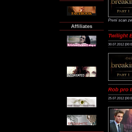
První scan ze
Affiliates
Twilight B
30.07.2012 [00:0
Rob pro 
25.07.2012 [00:0