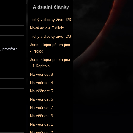
Aktuální články
Tichý vidiecky život 3/3
Nové edície Twilight
Tichý vidiecky život 2/3
Jsem stejná přitom jiná
, protože v
- Prolog
Jsem stejná přitom jiná
- 1.Kapitola
Na věčnost 8
Na věčnost 4
Na věčnost 5
Na věčnost 6
Na věčnost 7
Na věčnost 3
Na věčnost 1
Na věčnost 2