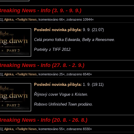
reaking News - Info (3. 9. - 9. 9.)
1],
Ajjinka
,
+Twilight News
, komentováno 66×, zobrazeno 10944×
Poslední novinka přibyla:
9. 9. (21:07)
Celá promo fotka Edwarda, Belly a Renesmee.
Portréty z TIFF 2012.
reaking News - Info (27. 8. - 2. 9.)
1],
Ajjinka
,
+Twilight News
, komentováno 25×, zobrazeno 6540×
Poslední novinka přibyla:
1. 9. (19:11)
Říjnový cover Vogue s Kristen.
Robovo Unfinished Town prodáno.
reaking News - Info (20. 8. - 26. 8.)
1],
Ajjinka
,
+Twilight News
, komentováno 55×, zobrazeno 8330×