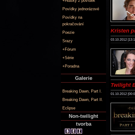
+Hlášky z povídek
Povídky jednorázové
Povídky na
pokračování
Kristen p
Poezie
03.10.2012 [13:1
Srazy
+Fórum
+Série
+Poradna
Galerie
Twilight B
Breaking Dawn, Part I.
01.10.2012 [00:0
Breaking Dawn, Part II.
Eclipse
Non-twilight
tvorba