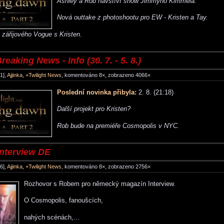
Ashley a Rob navštíví show Jimmyho Kimmela.
Nová outtake z photoshootu pro EW - Kristen a Tay.
 zářijového Vogue s Kristen.
reaking News - Info (30. 7. - 5. 8.)
1],
Ajjinka
,
+Twilight News
, komentováno 8×, zobrazeno 4066×
Poslední novinka přibyla:
2. 8. (21:18)
Další projekt pro Kristen?
Rob bude na premiéře Cosmopolis v NYC.
Interview DE
6],
Ajjinka
,
+Twilight News
, komentováno 8×, zobrazeno 2756×
Rozhovor s Robem pro německý magazín Interview.
O Cosmopolis, fanoušcích,
nahých scénách,...