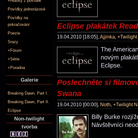
+Hlášky z povídek
Povídky jednorázové
Povídky na
Eclipse plakátek Read
pokračování
Poezie
19.04.2010 [18:05],
Ajjinka
,
+Twiligh
Srazy
The American 
+Fórum
novým plakátk
+Série
Eclipse.
+Poradna
Galerie
Poslechněte si filmov
Swana
Breaking Dawn, Part I.
Breaking Dawn, Part II.
19.04.2010 [00:00],
Noth
,
+Twilight 
Eclipse
Billy Burke rozjí
Non-twilight
Návštěvníci neod
tvorba