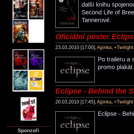
další knihu spojeno
Second Life of Bree
Tannerové.
Oficiální poster Eclip
23.03.2010 [17:00],
Ajjinka
,
+Twiligh
Po traileru a
promo plakát
Eclipse - Behind the 
20.03.2010 [17:45],
Ajjinka
,
+Twiligh
Eclipse - Beh
Sponzoři