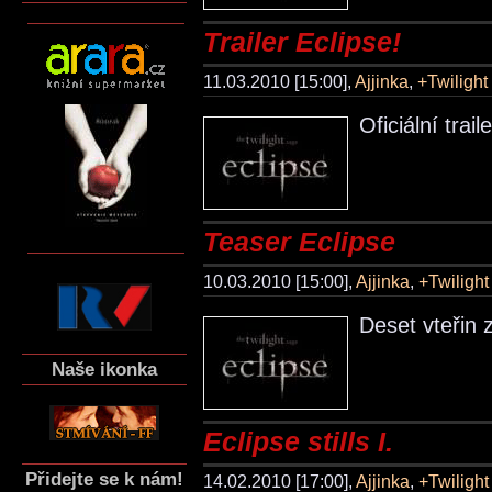
Trailer Eclipse!
11.03.2010 [15:00],
Ajjinka
,
+Twiligh
Oficiální trail
Teaser Eclipse
10.03.2010 [15:00],
Ajjinka
,
+Twiligh
Deset vteřin z
Naše ikonka
Eclipse stills I.
Přidejte se k nám!
14.02.2010 [17:00],
Ajjinka
,
+Twiligh