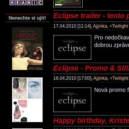
Eclipse trailer - tento 
Nenechte si ujít!
17.04.2010 [11:14],
Ajjinka
,
+Twiligh
Pro nedočkavc
dobrou zprávu
Eclipse - Promo & Stil
16.04.2010 [17:00],
Ajjinka
,
+Twiligh
Nová promo fo
Happy birthday, Krist