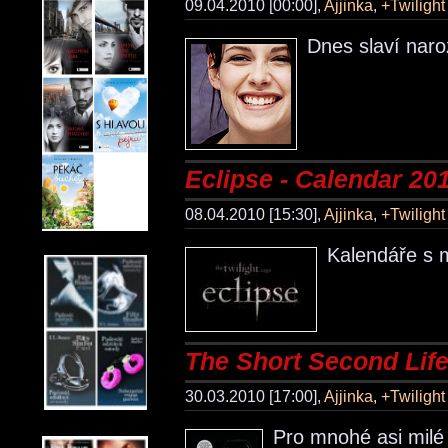
09.04.2010 [00:00],
Ajjinka
,
+Twiligh
Dnes slaví naro
Eclipse - Calendar 20
08.04.2010 [15:30],
Ajjinka
,
+Twiligh
Kalendáře s m
The Short Second Life
30.03.2010 [17:00],
Ajjinka
,
+Twiligh
Pro mnohé asi milé