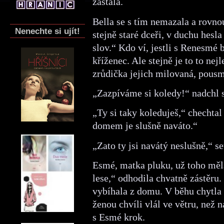
zastala.
Bella se s tím nemazala a rovn
Nenechte si ujít!
stejně staré dceři, v duchu hesla
slov.“ Kdo ví, jestli s Renesmé 
kříženec. Ale stejně je to to nej
zrůdička jejich milovaná, pousm
„Zazpíváme si koledy!“ nadchl 
„Ty si taky koleduješ,“ chechtal
domem je slušně naváto.“
„Zato ty jsi navátý neslušně,“ se
Esmé, matka pluku, už toho měl
lese,“ odhodila chvatně zástěru. 
vybíhala z domu. V běhu chytla z
ženou chvíli vlál ve větru, než
s Esmé krok.