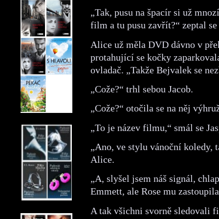
„Tak, pusu na špacír si už mnozí 
film a tu pusu zavřít?“ zeptal s
Alice už měla DVD dávno v přeh
protahující se kočky zaparkoval
ovladač. „Takže Bejvalek se n
„Cože?“ trhl sebou Jacob.
„Cože?“ otočila se na něj výhru
„To je název filmu,“ smál se Jas
„Ano, ve stylu vánoční koledy, 
Alice.
„A, slyšel jsem náš signál, chlap
Emmett, ale Rose mu zastoupila
A tak všichni svorně sledovali f