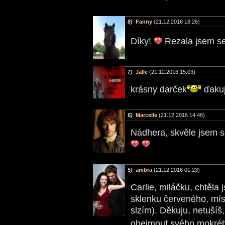
8)
Fanny
(21.12.2016 18:26)
Díky!
Rezala jsem s
7)
Jalle
(21.12.2016 15:03)
krásny darček
ďaku
6)
Marcelle
(21.12.2016 14:48)
Nádhera, skvěle jsem s
5)
ambra
(21.12.2016 01:23)
Carlie, miláčku, chtěla 
sklenku červeného, míst
slzím). Děkuju, netušíš
obejmout svého mokrého