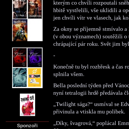
kterým co chvíli rozpoutali sně
hbitě vystřelili, vše uklidili a 
jen chvíli vítr ve vlasech, jak ko
Za okny se příjemně stmívalo 
(v obou významech) soutěžili o ti
chrápající pár roku. Svět jim b
-
Konečně tu byl rozbřesk a čas ro
splnila všem.
Bella poslední týden před Vánoci
nyní tetralogii hrdě předávala č
„Twilight sága?“ usmíval se Edw
přivinula a vtiskla mu polibek.
„Díky, švagrová,“ poplácal Emme
Sponzoři