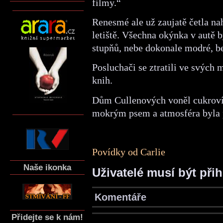
filmy.“
Renesmé ale už zaujatě četla na
letiště. Všechna okýnka v autě 
stupňů, nebe dokonale modré, b
Posluchači se ztratili ve svých 
knih.
Dům Cullenových voněl cukroví
mokrým psem a atmosféra byla p
Povídky od Carlie
Naše ikonka
Uživatelé musí být při
Komentáře
Přidejte se k nám!