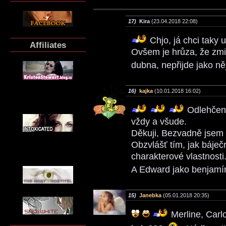
17)
Kira
(23.04.2018 22:08)
Chjo, já chci taky 
Affiliates
Ovšem je hrůza, že zmi
dubna, nepřijde jako ně
16)
kajka
(10.01.2018 16:02)
Odlehčený
vždy a všude.
Děkuji, Bezvadně jsem 
Obzvlášť tím, jak báječn
charakterové vlastnosti
A Edward jako benjamí
15)
Janebka
(05.01.2018 20:35)
Merline, Carl