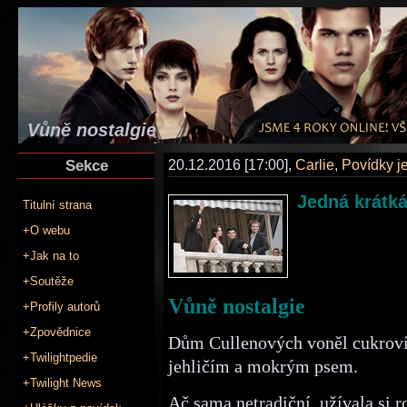
Vůně nostalgie
Sekce
20.12.2016 [17:00],
Carlie
,
Povídky j
Jedná krátk
Titulní strana
+O webu
+Jak na to
+Soutěže
Vůně nostalgie
+Profily autorů
+Zpovědnice
Dům Cullenových voněl cukroví
+Twilightpedie
jehličím a mokrým psem.
+Twilight News
Ač sama netradiční, užívala si r