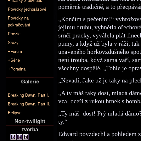
+Hlášky z povídek
poměrně tradičně, a to přecpává
Povídky jednorázové
„Končím s pečením!“ vyhrožovala
Povídky na
pokračování
jejímu druhu, vyhnětla ořechové
Poezie
srnčí pracky, vyválela plát line
pumy, a když už byla v ráži, tak 
Srazy
unaveného horkovzdušného spotř
+Fórum
není trouba, když sama vaří, sam
+Série
všechny dospělé. „Tohle je opra
+Poradna
„Nevadí, Jake už je taky na ple
Galerie
„A ty máš taky dost, mladá dám
Breaking Dawn, Part I.
vzal dceři z rukou hrnek s bom
Breaking Dawn, Part II.
„Ty máš dost! Prý mladá dámo?“
Eclipse
ty.“
Non-twilight
tvorba
Edward povzdechl a pohledem zap