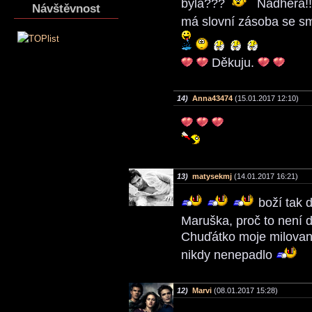
byla???
Nádhera!
Návštěvnost
má slovní zásoba se sm
Děkuju.
14)
Anna43474
(15.01.2017 12:10)
13)
matysekmj
(14.01.2017 16:21)
boží tak 
Maruška, proč to není 
Chuďátko moje milované
nikdy nenepadlo
12)
Marvi
(08.01.2017 15:28)