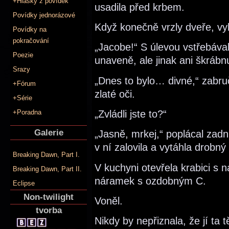
+Hlášky z povídek
usadila před krbem.
Povídky jednorázové
Když konečně vrzly dveře, vy
Povídky na
pokračování
„Jacobe!“ S úlevou vstřebávala
Poezie
unaveně, ale jinak ani škrábnu
Srazy
„Dnes to bylo… divné,“ zabruč
+Fórum
zlaté oči.
+Série
„Zvládli jste to?“
+Poradna
Galerie
„Jasně, mrkej,“ poplácal za
v ní zalovila a vytáhla drobn
Breaking Dawn, Part I.
V kuchyni otevřela krabici s 
Breaking Dawn, Part II.
náramek s ozdobným C.
Eclipse
Non-twilight
Voněl.
tvorba
Nikdy by nepřiznala, že jí ta 