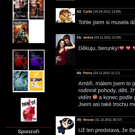
42)
Carlie
(20.04.2012 13:09)
Tohle jsem si musela d
41)
ambra
(03.11.2011 12:06)
Děkuju, berunky!
40)
Petris
(03.11.2011 11:17)
Ambři, málem jsem to p
rodinné pohody, děti, ž
vidím
a konec podle p
Jsem asi také trochu mo
39)
Nessie
(31.10.2011 00:37)
Už len predstava, že B
Sponzoři