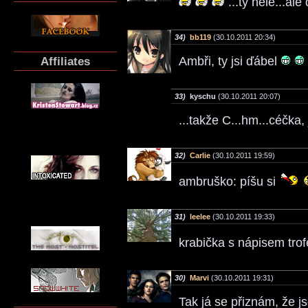
...ty hele...ale 
34)
bb119
(30.10.2011 20:34)
Affiliates
Ambři, ty jsi ďábel
33)
kyschu
(30.10.2011 20:07)
...takže C...hm...céčka,
32)
Carlie
(30.10.2011 19:59)
ambruško: píšu si
31)
leelee
(30.10.2011 19:33)
krabička s nápisem trof
30)
Marvi
(30.10.2011 19:31)
Tak já se přiznám, že j