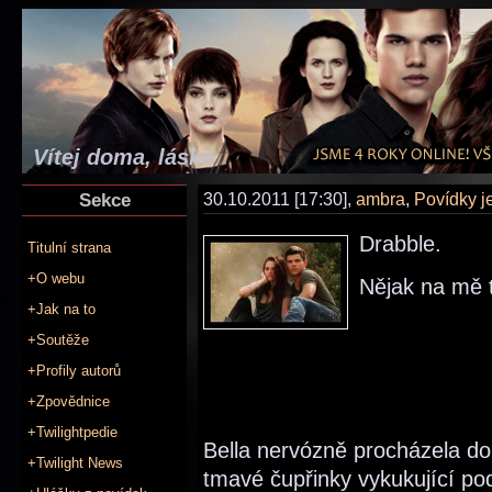
Vítej doma, lásko
Sekce
30.10.2011 [17:30],
ambra
,
Povídky j
Drabble.
Titulní strana
+O webu
Nějak na mě 
+Jak na to
+Soutěže
+Profily autorů
+Zpovědnice
+Twilightpedie
Bella nervózně procházela do
+Twilight News
tmavé čupřinky vykukující po