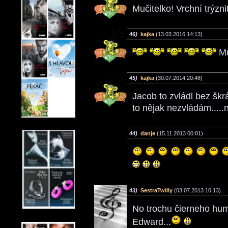
Mučitelko! Vrchní trýzni
46)
kajka
(13.03.2016 14:13)
Mů
45)
kajka
(30.07.2014 20:48)
Jacob to zvládl bez škrá
to nějak nezvládám.....
44)
danje
(15.11.2013 00:01)
43)
SestraTwilly
(03.07.2013 10:13)
No trochu čierneho hu
Edward...