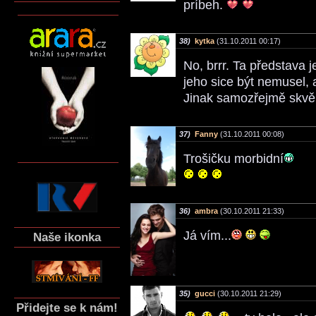
príbeh.
38)
kytka
(31.10.2011 00:17)
No, brrr. Ta představa 
jeho sice být nemusel, al
Jinak samozřejmě skvě
37)
Fanny
(31.10.2011 00:08)
Trošičku morbidní
36)
ambra
(30.10.2011 21:33)
Já vím...
Naše ikonka
35)
gucci
(30.10.2011 21:29)
Přidejte se k nám!