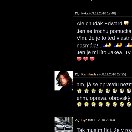
24)
Iwka
(09.11.2010 17:48)
Ale chudák Edward!
Jen se trochu pomucká 
Vím, že je to teď vlastn
nasmála!...
Jen je mi líto Jakea. Ty
23)
Kamikadze
(08.11.2010 22:25)
am, já se opravdu nezm
ehm, oprava, obrovský 
22)
Bye
(08.11.2010 22:03)
Tak musím říct, že v ro