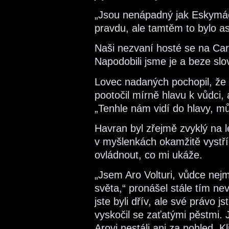
„Jsou nenápadný jak Eskymáci
pravdu, ale tamtěm to bylo as
Naši nezvaní hosté se na Carl
Napodobili jsme je a beze slo
Lovec nadaných pochopil, že
pootočil mírně hlavu k vůdci, 
„Tenhle nám vidí do hlavy, mů
Havran byl zřejmě zvyklý na 
v myšlenkách okamžitě vystří
ovládnout, co mi ukáže.
„Jsem Aro Volturi, vůdce nejm
světa,“ pronášel stále tím n
jste byli dřív, ale své právo j
vyskočil se zaťatými pěstmi. Ja
Arovi nestáli ani za pohled. K