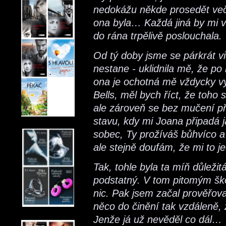
nedokážu někde prosedět veče
ona byla… Každá jiná by mi v
do rána trpělivě poslouchala.
Od tý doby jsme se párkrát vid
nestane - uklidnila mě, že po
ona je ochotná mě vždycky vy
Bells, měl bych říct, že toho s
ale zároveň se bez mučení p
stavu, kdy mi Joana připadá j
sobec, Ty prožíváš bůhvíco a 
ale stejně doufám, že mi to j
Tak, tohle byla ta míň důleži
podstatný. V tom pitomým ško
nic. Pak jsem začal prověřova
něco do činění tak vzdáleně, 
Jenže já už nevěděl co dál…