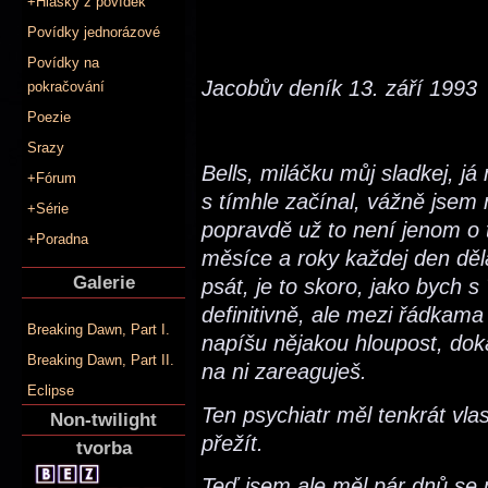
+Hlášky z povídek
Povídky jednorázové
Povídky na
Jacobův deník 13. září 1993
pokračování
Poezie
Srazy
Bells, miláčku můj sladkej, j
+Fórum
s tímhle začínal, vážně jsem n
+Série
popravdě už to není jenom o 
+Poradna
měsíce a roky každej den děl
Galerie
psát, je to skoro, jako bych s
definitivně, ale mezi řádkama
Breaking Dawn, Part I.
napíšu nějakou hloupost, dok
Breaking Dawn, Part II.
na ni zareaguješ.
Eclipse
Ten psychiatr měl tenkrát vl
Non-twilight
přežít.
tvorba
Teď jsem ale měl pár dnů se