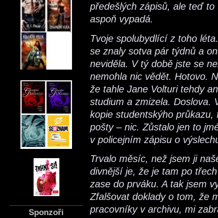
předešlých zápisů, ale teď to
aspoň vypadá.
Tvoje spolubydlící z toho léta
se znaly sotva pár týdnů a on
neviděla. V tý době jste se n
nemohla nic vědět. Hotovo. Ne
že tahle Jane Volturi tehdy an
studium a zmizela. Doslova. V
kopie studentskýho průkazu, 
pošty – nic. Zůstalo jen to j
v policejním zápisu o výslech
Trvalo měsíc, než jsem ji naše
divnější je, že je tam po tře
zase do prváku. A tak jsem vy
Zfalšovat doklady o tom, že 
pracovníky v archivu, mi zabr
Sponzoři