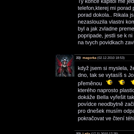
Ty konce kapitol me jed
telefon,kterej mi porad 
porad dokola.. Rikala js
nezaslouzila vlastni ko
byl a jak zvladne preme
popripade, jestli se k n
na tvych povidkach zav
33)
magorka
(02.12.2010 18:53)
když jsem si myslela, 
dno, tak se vytasíš s J
přeměnou
kterého naprosto plasti
dokáže Bella vyřešit tak
povídce neodbytně začín
pro dnešek musím odpar
pokračovat ve čtení té
32)
Lejla
(17.11.2010 17:25)