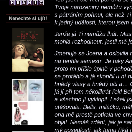
Tvoje narozeniny nemůžu vy
s pátráním pohnul, ale než Ti 
Nenechte si ujít!
k jedný události, kterou jsem 
Jenže já Ti nemůžu lhát. Mus
mohla rozhodnout, jestli mě j
Jmenuje se Joana a oslovila 
na tenhle semestr. Je taky A
proto mi přišlo úplně v poho
se protáhlo a já skončil u ní
hnědý vlasy a hnědý oči a… 
já jí při tom několikrát řekl B
a všechno jí vyklopil. Leželi 
utěšovala. Bells, miláčku, mě
ona mě prostě potkala ve chv
objal. Nemáš zdání, jak je sa
mý posedlosti, jak tomu říká 