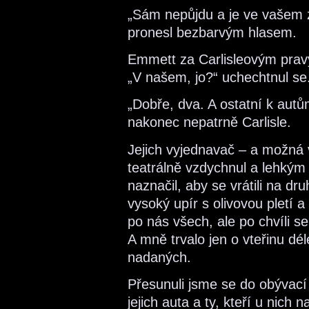
„Sám nepůjdu a je ve vašem 
pronesl bezbarvým hlasem.
Emmett za Carlisleovým prav
„V našem, jo?“ uchechtnul se
„Dobře, dva. A ostatní k autů
nakonec nepatrně Carlisle.
Jejich vyjednavač – a možná v
teatrálně vzdychnul a lehkým
naznačil, aby se vrátili na dr
vysoký upír s olivovou pletí 
po nás všech, ale po chvíli se
A mně trvalo jen o vteřinu dé
nadaných.
Přesunuli jsme se do obývací 
jejich auta a ty, kteří u nich 