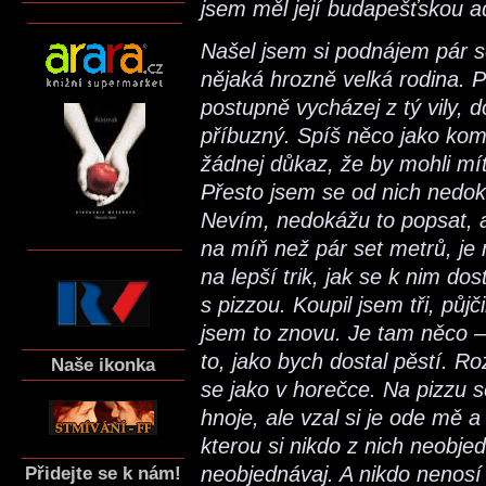
jsem měl její budapešťskou a
Našel jsem si podnájem pár se
nějaká hrozně velká rodina. P
postupně vycházej z tý vily,
příbuzný. Spíš něco jako ko
žádnej důkaz, že by mohli m
Přesto jsem se od nich nedok
Nevím, nedokážu to popsat, a
na míň než pár set metrů, je 
na lepší trik, jak se k nim do
s pizzou. Koupil jsem tři, půjčil
jsem to znovu. Je tam něco – 
to, jako bych dostal pěstí. R
Naše ikonka
se jako v horečce. Na pizzu s
hnoje, ale vzal si je ode mě 
kterou si nikdo z nich neobjed
Přidejte se k nám!
neobjednávaj. A nikdo nenos