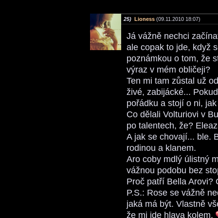
25)
Lioness
(09.11.2010 18:07)
Já vážně nechci začína
ale copak to jde, když s
poznámkou o tom, že st
výraz v mém obličeji?
Ten mi tam zůstal už od
živé, zabijácké... Pokud
pořádku a stojí o ni, ja
Co dělali Volturiovi v 
po talentech, že? Eleaz
A jak se chovají... ble. 
rodinou a klanem.
Aro coby mdlý úlistný m
vážnou podobu bez stop
Proč patří Bella Arovi?
P.S.: Rose se vážně ned
jaká má být. Vlastně v
že mi jde hlava kolem.