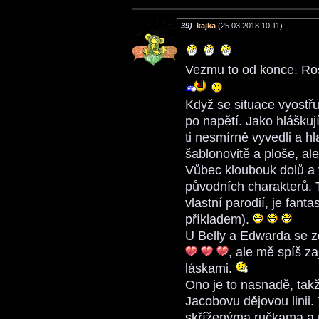
39)
kajka
(25.03.2018 10:11)
Vezmu to od konce. Ros
Když se situace vyostřuj
po napětí. Jako hláškuj
ti nesmírně vyvedli a 
šablonovitě a ploše, ale
Vůbec kloubouk dolů a 
původních charakterů. T
vlastní parodií, je fanta
příkladem).
U Belly a Edwarda se zd
, ale mě spíš z
láskami.
Ono je to nasnadě, takž
Jacobovu dějovou linii.
skříženýma ručkama a n