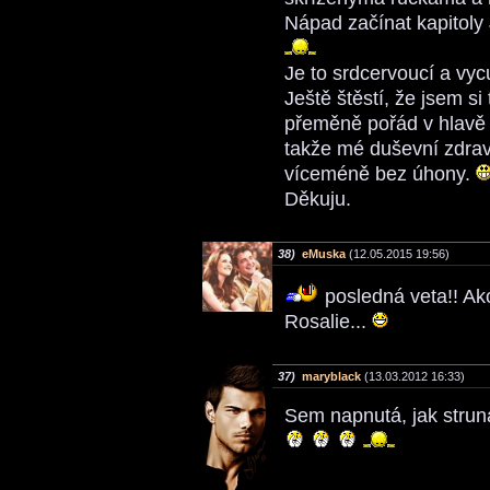
Nápad začínat kapitol
Je to srdcervoucí a vy
Ještě štěstí, že jsem s
přeměně pořád v hlavě o
takže mé duševní zdraví
víceméně bez úhony.
Děkuju.
38)
eMuska
(12.05.2015 19:56)
posledná veta!! Ako
Rosalie...
37)
maryblack
(13.03.2012 16:33)
Sem napnutá, jak strun