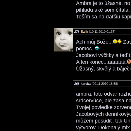
Ambra je to úžasné, no
pihladu aké som čítala
Teším sa na ďaľšiu kapi
27)
Ewik
(10.11.2010 01:37)
Ach můj Bože...
Zas
pomoc.
Jacobovi výčitky a teď 
A ten konec...áááááá.
Úžasný, skvělý a báječ
26)
katyka
(09.11.2010 18:58)
ambra, toto odvar rozho
srdcervúce, ale zasa n
Tvojej poviedke zdrven
Jacobových denníkových
môžem posúdiť, tak Unti
výtvorov. Dokonalý mi