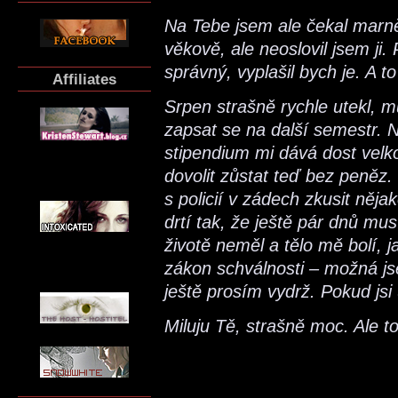
Na Tebe jsem ale čekal marně.
věkově, ale neoslovil jsem ji.
správný, vyplašil bych je. A to
Affiliates
Srpen strašně rychle utekl, 
zapsat se na další semestr. N
stipendium mi dává dost velk
dovolit zůstat teď bez peněz.
s policií v zádech zkusit něj
drtí tak, že ještě pár dnů m
životě neměl a tělo mě bolí, 
zákon schválnosti – možná jse
ještě prosím vydrž. Pokud jsi
Miluju Tě, strašně moc. Ale t