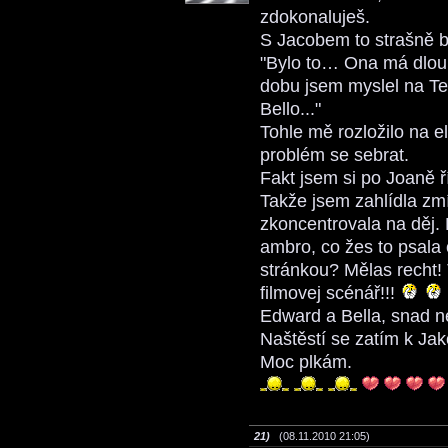
zdokonaluješ.
S Jacobem to strašně b
"Bylo to… Ona má dlou
dobu jsem myslel na Tebe
Bello..."
Tohle mě rozložilo na 
problém se sebrat.
Fakt jsem si po Joaně ř
Takže jsem zahlídla zm
zkoncentrovala na děj. E
ambro, co žes to psala 
stránkou? Mělas recht!
filmovej scénář!!!
Edward a Bella, snad n
Naštěstí se zatím k Jak
Moc plkám.
21)
(08.11.2010 21:05)