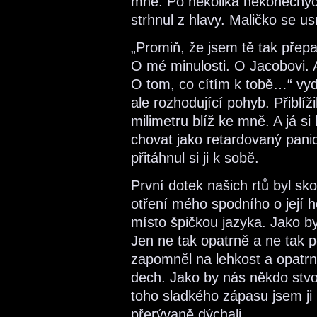
mně. Po několika nekonečnýc
strhnul z hlavy. Maličko se u
„Promiň, že jsem tě tak přepa
O mé minulosti. O Jacobovi. 
O tom, co cítím k tobě…“ vyde
ale rozhodující pohyb. Přiblíži
milimetru blíž ke mně. A já s
chovat jako retardovaný panic
přitáhnul si ji k sobě.
První dotek našich rtů byl sk
otření mého spodního o její ho
místo špičkou jazyka. Jako by
Jen ne tak opatrně a ne tak po
zapomněl na lehkost a opatrn
dech. Jako by nás někdo stvoř
toho sladkého zápasu jsem ji
přerývaně dýchali.