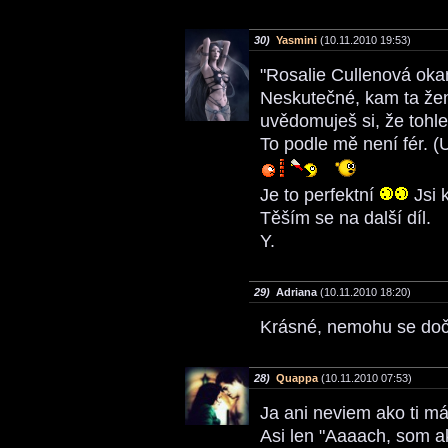
30)
Yasmini
(10.11.2010 19:53)
"Rosalie Cullenová okam
Neskutečné, kam ta žen
uvědomuješ si, že tohle 
To podle mě není fér. (
Je to perfektní
Jsi 
Těším se na další díl.
Y.
29)
Adriana
(10.11.2010 18:20)
Krásné, nemohu se doč
28)
Quappa
(10.11.2010 07:53)
Ja ani neviem ako ti má
Asi len "Aaaach, som a