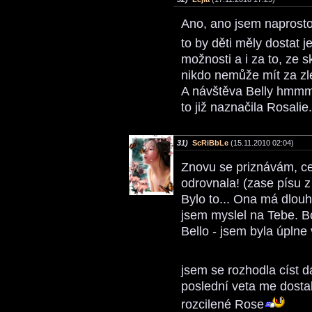
Ano, ano jsem naprosto
to by děti měly dostat j
možnosti a i za to, ze s
nikdo nemůže mít za zlé
A návštěva Belly hmmm 
to již naznačila Rosalie
31)
ScRiBbLe
(15.11.2010 02:04)
Znovu se priznávám, cet
odrovnala! (zase písu z
Bylo to... Ona má dlouh
jsem myslel na Tebe. Boz
Bello - jsem byla úplne
jsem se rozhodla císt d
poslední veta me dostal
rozcilené Rose