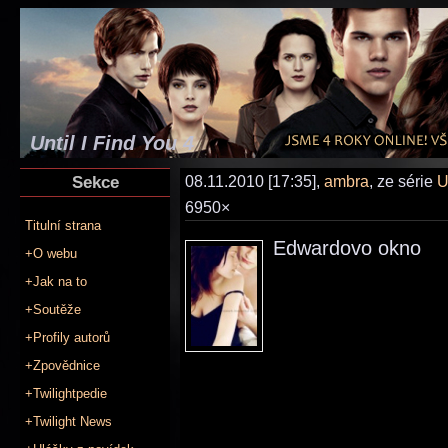
Until I Find You 4
Sekce
08.11.2010 [17:35],
ambra
, ze série
U
6950×
Titulní strana
Edwardovo okno
+O webu
+Jak na to
+Soutěže
+Profily autorů
+Zpovědnice
+Twilightpedie
+Twilight News