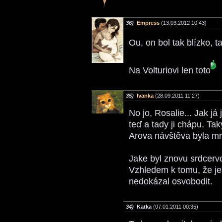
36)
Empress
(13.03.2012 10:43)
Ou, on bol tak blízko, t
Na Volturiovi len toto
35)
Ivanka
(28.09.2011 11:27)
No jo, Rosalie... Jak j
teď a tady ji chápu. Tak
Arova návštěva byla mr
Jake byl znovu srdcervo
Vzhledem k tomu, že je 
nedokázal osvobodit.
34)
Katka
(07.01.2011 00:35)