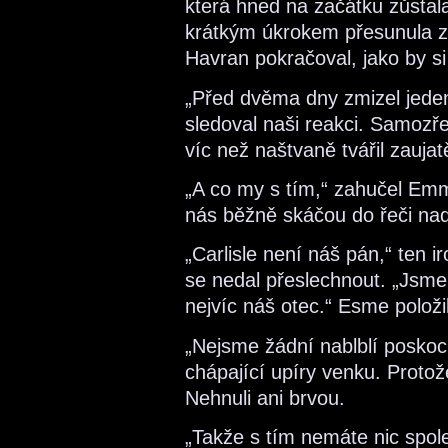
která hned na začátku zůstala
krátkým úkrokem přesunula z
Havran pokračoval, jako by s
„Před dvěma dny zmizel jeden 
sledoval naši reakci. Samozře
víc než naštvaně tvářil zauja
„A co my s tím,“ zahučel Emm
nás běžně skáčou do řeči nad
„Carlisle není náš pán,“ ten
se nedal přeslechnout. „Jsme 
nejvíc náš otec.“ Esme polož
„Nejsme žádní nablblí poskoci
chápající upíry venku. Proto
Nehnuli ani brvou.
„Takže s tím nemáte nic spole