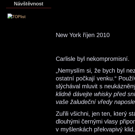
Návštěvnost
New York říjen 2010
Carlisle byl nekompromisní.
„Nemyslím si, že bych byl nez
ostatní počkají venku.“ Použí
slýchával mluvit s neukázněn
klidně dávejte whisky před sn
vaše žaludeční vředy naposle
Zuřili všichni, jen ten, který
dlouhými černými vlasy připo
v myšlenkách překvapivý klid.