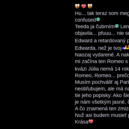
Hu... tak teraz som meg
confused
Teeda ja čubrním
Len 
objavila... pfuuu... nie 
Edward a retardovaný 
Edwarda, než je tvoj
Naozaj vydarené. A nako
mi začína ten Romeo s J
kvázi Júlia nemá 14 rok
Romeo, Romeo... prečo
Musím pochváliť aj Paris
neobľubujem, ale má na
tie jeho popisky. Ako ši
je nám všetkým jasné, 
A čo znamená ten zmiz
Nuž asi budem musieť 
Krása