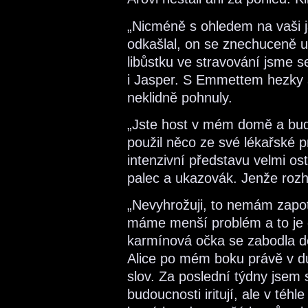
„Nicméně s ohledem na vaši j
odkašlal, on se znechuceně u
libůstku ve stravování jsme se
i Jasper. S Emmettem hezky s
neklidně pohnuly.
„Jste host v mém domě a bude
použil něco ze své lékařské p
intenzivní představu velmi o
palec a ukazovák. Jenže rozh
„Nevyhrožuji, to nemám zapot
máme menší problém a to je d
karmínová očka se zabodla do
Alice po mém boku právě v du
slov. Za poslední týdny jsem s
budoucnosti iritují, ale v téhle