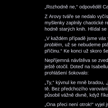
„Rozhodně ne,“ odpověděl Car
Z Arovy tváře se nedalo vyčíst
myšlenky zaplnily chaotické r
hodně starých knih. Hlídal s
„V každém případě jsme vás v
problém
, už se nebudeme ptá
příčinu.“ Ke konci už skoro še
Nepříjemná návštěva se zved
ještě otočil. Doteď na Isabell
prohlášení šokovalo:
„Ty,“ kývnul ke mně bradou, „j
tě. Bez předchozího varování
působil vážně divně, když říka
„Ona přeci není otrok!“ vyjel 