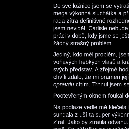
Do své ložnice jsem se vytrati
mega výkonná sluchátka a pře
rada zítra definitivně rozhodn
jsem neviděl. Carlisle nebude
práci v době, kdy jsme se ješt
žádný strašný problém.
Jediný, kdo měl problém, jsem
voňavých hebkých vlasů a krá
svých představ. A zřejmě hod
chvíli zdálo, že mi pramen její
opravdu
cítím. Trhnul jsem se
Pootevřeným oknem foukal do
Na podlaze vedle mě klečela 
sundala z uší ta super výkon
zíral. Jako by ztratila odvahu.