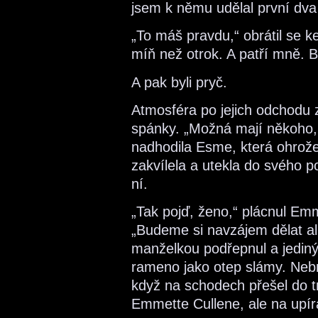
jsem k němu udělal první dva 
„To máš pravdu,“ obrátil se
míň než otrok. A patří mně. 
A pak byli pryč.
Atmosféra po jejich odchodu z
spánky. „Možná mají někoho, 
nadhodila Esme, která ohrožen
zakvílela a utekla do svého 
ní.
„Tak pojď, ženo,“ plácnul E
„Budeme si navzájem dělat ali
manželkou podřepnul a jediný
rameno jako otep slámy. Nebr
když na schodech přešel do tr
Emmette Cullene, ale na upíra 