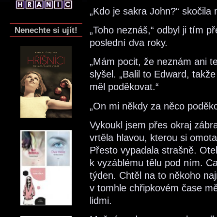
„Kdo je sakra John?“ skočil
„Toho neznáš,“ odbyl ji tím p
Nenechte si ujít!
poslední dva roky.
„Mám pocit, že neznám ani tebe
slyšel. „Balil to Edward, tak
měl poděkovat.“
„On mi někdy za něco poděko
Vykoukl jsem přes okraj zábr
vrtěla hlavou, kterou si omot
Přesto vypadala strašně. Otek
k vyzáblému tělu pod ním. Car
týden. Chtěl na to někoho na
v tomhle chřipkovém čase měla
lidmi.