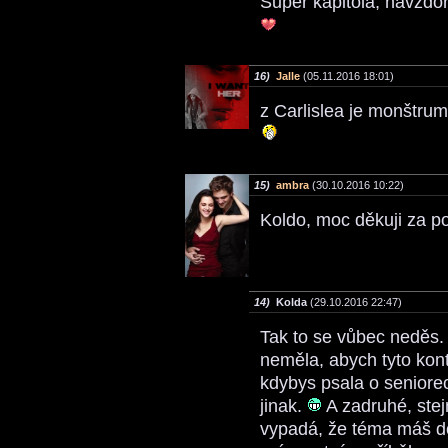
Super kapitola, navzdo
16)
Jalle
(05.11.2016 18:01)
z Carlislea je monštrum
15)
ambra
(30.10.2016 10:22)
Koldo, moc děkuji za p
14)
Kolda
(29.10.2016 22:47)
Tak to se vůbec neděs
neměla, abych tyto kont
kdybys psala o senior
jinak.
A zadruhé, stej
vypadá, že téma máš do