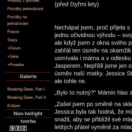
+Hlášky z povídek
(před čtyřmi lety)
Povídky jednorázové
Povídky na
pokračování
Nechápal jsem, proč přijela 
Poezie
jednu očividnou výhodu – svoj
Srazy
ale když jsem z okna svého po
+Fórum
zahřál ten úsměv na okamžik 
+Série
usmívala i máma a v odlesku je
Jasperem. Nepřišli jsme jen o 
+Poradna
úsměv naší matky. Jessice St
Galerie
ale tohle ne.
Breaking Dawn, Part I.
„Bylo to nutný?“ Mámin hlas 
Breaking Dawn, Part II.
„Zašel jsem po směně na skleni
Eclipse
Jessica byla tak hodná, že m
Non-twilight
snažil, aby se přiblížil své m
tvorba
letitých přátel vyměnil za mla