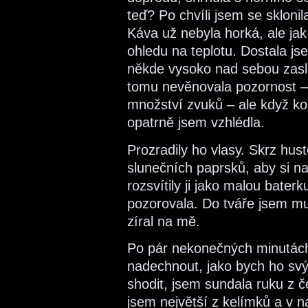
teď? Po chvíli jsem se skloni
Káva už nebyla horká, ale jak 
ohledu na teplotu. Dostala js
někde vysoko nad sebou zasle
tomu nevěnovala pozornost – 
množství zvuků – ale když k
opatrně jsem vzhlédla.
Prozradily ho vlasy. Skrz hust
slunečních paprsků, aby si na
rozsvítily ji jako malou baterk
pozorovala. Do tváře jsem mu 
zíral na mě.
Po pár nekonečných minutách,
nadechnout, jako bych ho sv
shodit, jsem sundala ruku z č
jsem největší z kelímků a v 