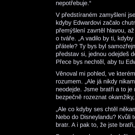
nepotřebuje.“
V předstíraném zamyšlení jsem
kdyby Edwardovi začalo chutn
přemýšlení zavrtěl hlavou, a
o tváře. „A vadilo by ti, kdy
přátele? Ty bys byl samozřej
představ si, jednou odejdeš d
Přece bys nechtěl, aby tu Ed
Věnoval mi pohled, ve které
rozumem. „Ale já nikdy nika
neodejde. Jsme bratři a to je
bezpečně rozeznat okamžiky, 
„Ale co kdyby ses chtěl něka
Nebo do Disneylandu? Kvůli 
bratr. A i pak to, že jste brat