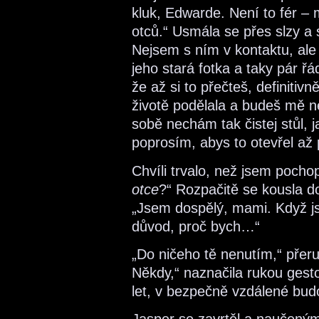
kluk, Edwarde. Není to fér – 
otců.“ Usmála se přes slzy a 
Nejsem s ním v kontaktu, ale 
jeho stará fotka a taky pár ř
že až si to přečteš, definitivn
životě podělala a budeš mě n
sobě nechám tak čistej stůl, 
poprosím, abys to otevřel až
Chvíli trvalo, než jsem pocho
otce
?“ Rozpačitě se kousla do
„Jsem dospělý, mami. Když j
důvod, proč bych…“
„Do ničeho tě nenutím,“ přeruš
Někdy,“ naznačila rukou gest
let, v bezpečně vzdálené bud