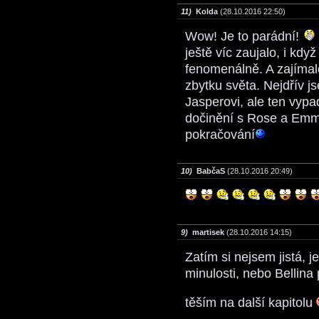
11)
Kolda
(28.10.2016 22:50)
Wow! Je to parádní!
ještě víc zaujalo, i kd
fenomenálně. A zajímalo
zbytku světa. Nejdřív j
Jasperovi, ale ten vypa
dočinění s Rose a Emm
pokračování
10)
BabčaS
(28.10.2016 20:49)
9)
martisek
(28.10.2016 14:15)
Zatím si nejsem jistá, j
minulosti, nebo Bellin
těším na další kapitolu