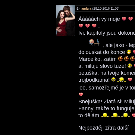
8)
ambra
(28.10.2016 11:05)
Ááááách vy moje
.
Ivi, kapitoly jsou dokon
, ale jako - l
dolouskat do konce
Marcelko, zatím
a. miluju slovo tuze!
betuška, na tvoje komen
trojbodkama!
lee, samozřejmě je v t
Snejuška! Zlatá si! Milu
Fanny, takže to funguje
to dělám
Nejpozději zítra další