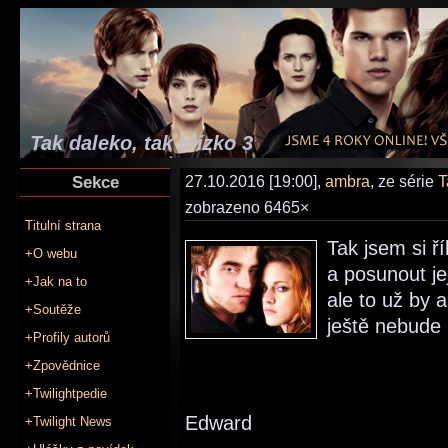
Tak daleko, tak blízko 3
Sekce
27.10.2016 [19:00],
ambra
, ze série
T
zobrazeno 6465×
Titulní strana
Tak jsem si ř
+O webu
a posunout je
+Jak na to
ale to už by a
+Soutěže
ještě nebude 
+Profily autorů
+Zpovědnice
+Twilightpedie
Edward
+Twilight News