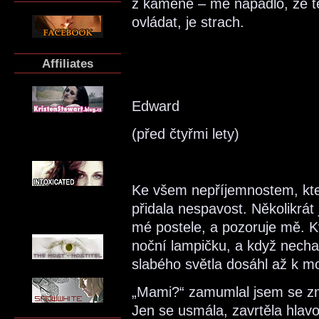
z kamene – mě napadlo, že te
ovládat, je strach.
Affiliates
Edward
(před čtyřmi lety)
Ke všem nepříjemnostem, kte
přidala nespavost. Několikrát j
mé postele, a pozoruje mě. Kv
noční lampičku, a když nech
slabého světla dosáhl až k moj
„Mami?“ zamumlal jsem se zma
Jen se usmála, zavrtěla hlav