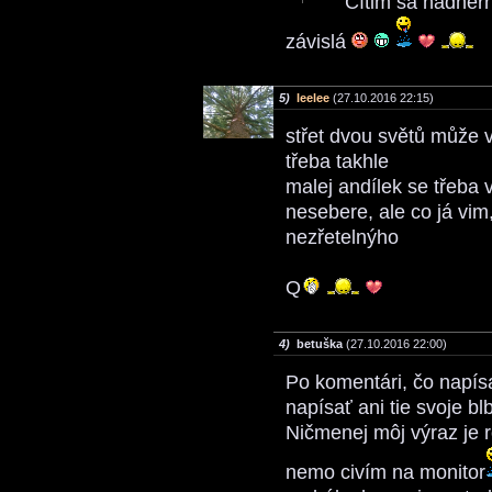
Cítim sa nádher
závislá
5)
leelee
(27.10.2016 22:15)
střet dvou světů může v
třeba takhle
malej andílek se třeba 
nesebere, ale co já vim
nezřetelnýho
Q
4)
betuška
(27.10.2016 22:00)
Po komentári, čo napísa
napísať ani tie svoje b
Ničmenej môj výraz je 
nemo civím na monitor