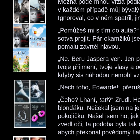
Možná pode mnou vrzla podla
v každém případě můj bývalý o
Ignoroval, co v něm spatřil, 
„Pomůžeš mi s tím do auta?“ 
sotva projít. Pár okamžiků js
pomalu zavrtěl hlavou.
„Ne. Beru Jaspera ven. Jen pro
tvoje příjmení, tvoje vlasy a o
kdyby sis náhodou nemohl v
„Nech toho, Edwarde!“ přeruš
„Čeho? Lhaní,
tati
?“ Zrudl. H
blonďáků. Nečekal jsem na j
pokojíčku. Našel jsem ho, jak
zvedl oči, ta podoba byla tak 
abych překonal povědomý tlak