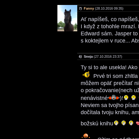
7)
Fanny
(28.10.2016 09:35)
Ať napíšeš, co napíšeš,
I když z tohohle mrazí.
Edward sám. Jasper to
s koktejlem v ruce... A
6)
Sneja
(27.10.2016 23:37)
Ty si to ale usekla! Ako
Prvé tri som zhltla
môžem opäť prečítať ni
o pokračovanie(nech u
nenávistné
)!
Neviem sa tvojho písan
dočítala tvoju knihu, a
božskú knihu