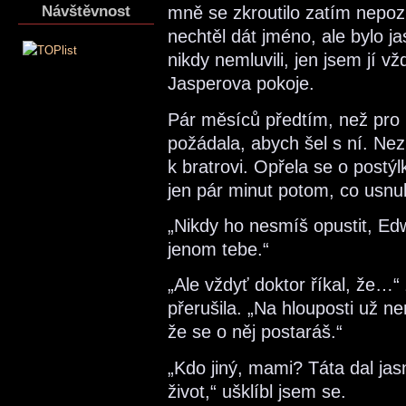
Návštěvnost
mně se zkroutilo zatím nepoz
nechtěl dát jméno, ale bylo ja
nikdy nemluvili, jen jsem jí v
Jasperova pokoje.
Pár měsíců předtím, než pr
požádala, abych šel s ní. Nez
k bratrovi. Opřela se o postý
jen pár minut potom, co usnul
„Nikdy ho nesmíš opustit, Ed
jenom tebe.“
„Ale vždyť doktor říkal, že…“ 
přerušila. „Na hlouposti už 
že se o něj postaráš.“
„Kdo jiný, mami? Táta dal jas
život,“ ušklíbl jsem se.