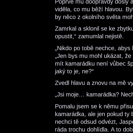
Poprvé mu doopravdy došly ar
viděla, co mu běží hlavou. By
by něco z okolního světa mohl 
Zamrkal a sklonil se ke zbytk
opustit,“ zamumlal nejistě.
„Nikdo po tobě nechce, abys h
„Jen bys mu mohl ukázat, že 
mít kamarádku není vůbec špa
jaký to je, ne?“
Zvedl hlavu a znovu na mě vyk
„Jsi moje… kamarádka? Nec
Pomalu jsem se k němu přisun
kamarádka, ale jen pokud ty 
nechci tě odsud odvézt, Jaspe
ráda trochu dohlídla. A to do