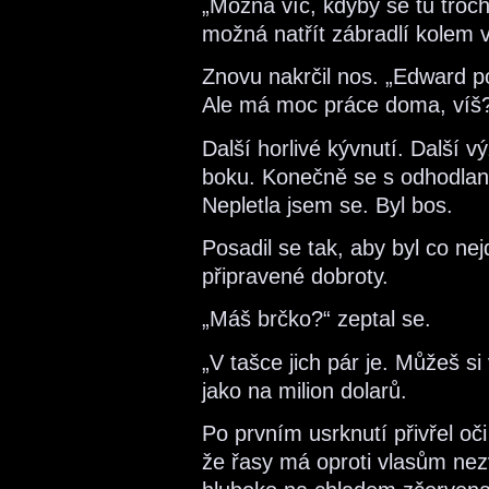
„Možná víc, kdyby se tu trochu
možná natřít zábradlí kolem 
Znovu nakrčil nos. „Edward po
Ale má moc práce doma, víš
Další horlivé kývnutí. Další 
boku. Konečně se s odhodla
Nepletla jsem se. Byl bos.
Posadil se tak, aby byl co ne
připravené dobroty.
„Máš brčko?“ zeptal se.
„V tašce jich pár je. Můžeš s
jako na milion dolarů.
Po prvním usrknutí přivřel o
že řasy má oproti vlasům ne