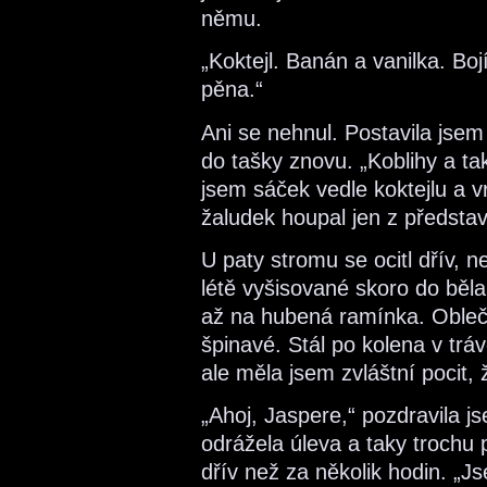
němu.
„Koktejl. Banán a vanilka. Bo
pěna.“
Ani se nehnul. Postavila jse
do tašky znovu. „Koblihy a ta
jsem sáček vedle koktejlu a vr
žaludek houpal jen z představ
U paty stromu se ocitl dřív, n
létě vyšisované skoro do bě
až na hubená ramínka. Obleče
špinavé. Stál po kolena v trá
ale měla jsem zvláštní pocit, 
„Ahoj, Jaspere,“ pozdravila 
odrážela úleva a taky trochu
dřív než za několik hodin. „J