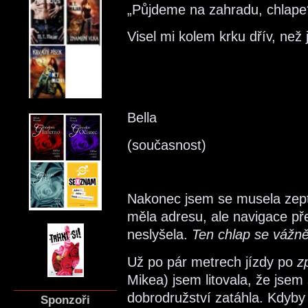
„Půjdeme na zahradu, chlape
Visel mi kolem krku dřív, než
Bella
(současnost)
Nakonec jsem se musela zept
měla adresu, ale navigace pře
neslyšela.
Ten chlap se vážn
Už po pár metrech jízdy po
z
Mikea) jsem litovala, že jsem
dobrodružství zatáhla. Kdyby
Sponzoři