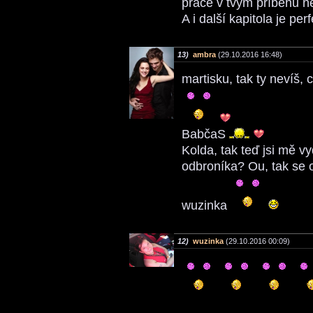
práce v tvým příběhu 
A i další kapitola je per
13)
ambra
(29.10.2016 16:48)
martisku, tak ty nevíš, 
BabčaS
Kolda, tak teď jsi mě vy
odbroníka? Ou, tak s
wuzinka
12)
wuzinka
(29.10.2016 00:09)