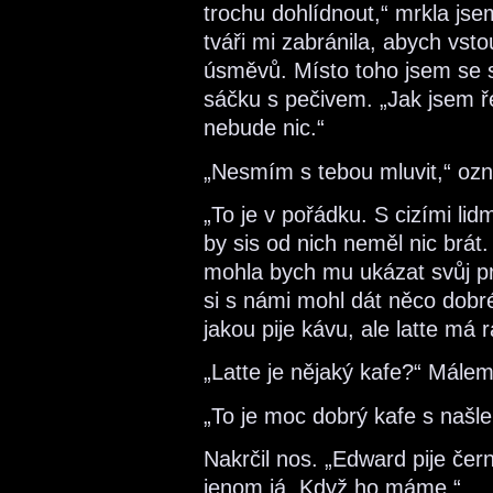
trochu dohlídnout,“ mrkla jse
tváři mi zabránila, abych vsto
úsměvů. Místo toho jsem se 
sáčku s pečivem. „Jak jsem ře
nebude nic.“
„Nesmím s tebou mluvit,“ ozná
„To je v pořádku. S cizími li
by sis od nich neměl nic brát.
mohla bych mu ukázat svůj pr
si s námi mohl dát něco dobr
jakou pije kávu, ale latte má 
„Latte je nějaký kafe?“ Málem
„To je moc dobrý kafe s naš
Nakrčil nos. „Edward pije če
jenom já. Když ho máme.“