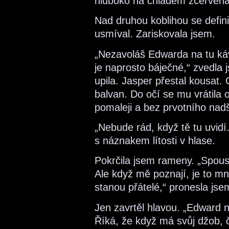
hluboko na chladem zčervenal
Nad druhou koblihou se defini
usmíval. Zariskovala jsem.
„Nezavoláš Edwarda na tu kávu
je naprosto báječné,“ zvedla 
upila. Jasper přestal kousat.
balvan. Do očí se mu vrátila o
pomaleji a bez prvotního nad
„Nebude rád, když tě tu uvidí
s náznakem lítosti v hlase.
Pokrčila jsem rameny. „Spous
Ale když mě poznají, je to m
stanou přátelé,“ pronesla js
Jen zavrtěl hlavou. „Edward 
Říká, že když má svůj džob, č