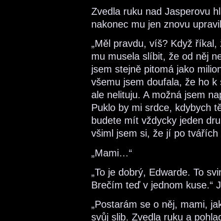
Zvedla ruku nad Jasperovu hla
nakonec mu jen znovu upravil
„Měl pravdu, víš? Když říkal, 
mu musela slíbit, že od něj ne
jsem stejně pitomá jako mil
všemu jsem doufala, že ho k 
ale nelituju. A možná jsem nap
Puklo by mi srdce, kdybych t
budete mít vždycky jeden druh
všiml jsem si, že jí po tvářích
„Mami…“
„To je dobrý, Edwarde. To svi
Brečím teď v jednom kuse.“ J
„Postarám se o něj, mami, ja
svůj slib. Zvedla ruku a pohla