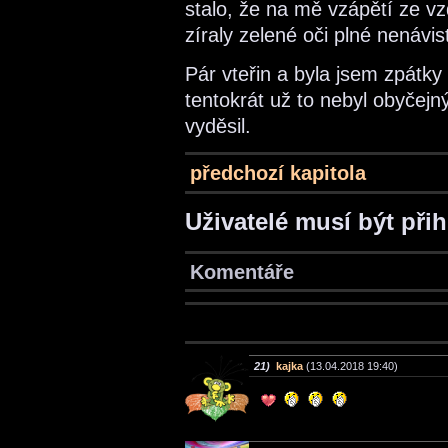
stalo, že na mě vzápětí ze vz
zíraly zelené oči plné nenávist
Pár vteřin a byla jsem zpátky
tentokrát už to nebyl obyčej
vyděsil.
předchozí kapitola
Uživatelé musí být při
Komentáře
21)
kajka
(13.04.2018 19:40)