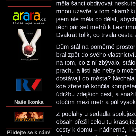
měla šanci obdivovat neskute
mnou uzavřel v tom okamžiku, 
jsem ale měla co dělat, abyc
těch pár set metrů k Lesnímu 
Dvakrát tolik, co trvala cest
Dům stál na poměrně prostorné
bral zpět do svého vlastnictv
na tom, co z ní zbývalo, stál
prachu a listí ale nebylo mož
dostávají do města? Nechala 
kde zřetelně končila kompeten
údržbu zdejších cest, a snažil
otočím mezi metr a půl vysok
Naše ikonka
Z podlahy u sedadla spolujezd
obsah přežil celou tu krasojí
cesty k domu – nádherné, i k
Přidejte se k nám!