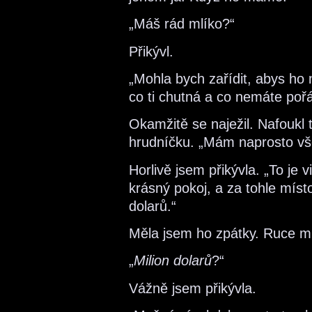
„Máš rád mlíko?“
Přikývl.
„Mohla bych zařídit, abys ho 
co ti chutná a co nemáte pořá
Okamžitě se naježil. Nafoukl t
hrudníčku. „Mám naprosto vš
Horlivě jsem přikývla. „To je
krásný pokoj, a za tohle místo
dolarů.“
Měla jsem ho zpátky. Ruce mu 
„
Milion
dolarů
?“
Vážně jsem přikývla.