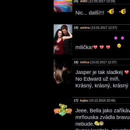
20)
AMO
(12.09.2017 13:18)
Nic... další!!!
19)
ambra
(13.02.2017 12:57)
milička!
18)
milica
(13.02.2017 12:37)
Jasper je tak sladkej
No Edward už míň.
Krásný, krásný, krásný
17)
kajka
(10.12.2016 20:46)
Jeee, Bella jako zařík
mrňouska zvádla bravurn
nebude.