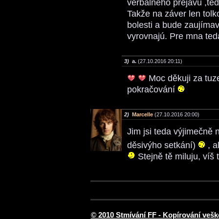
verbálneho prejavu ,te
Takže na záver len tolk
bolesti a bude zaujímav
vyrovnajú. Pre mna teda
3)
a.
(27.10.2016 20:11)
Moc děkuji za tuz
pokračování
2)
Marcelle
(27.10.2016 20:00)
Jim jsi teda výjimečně
děsivýho setkání)
, a
Stejně tě miluju, víš 
© 2010 Stmívání FF - Kopírování vešk