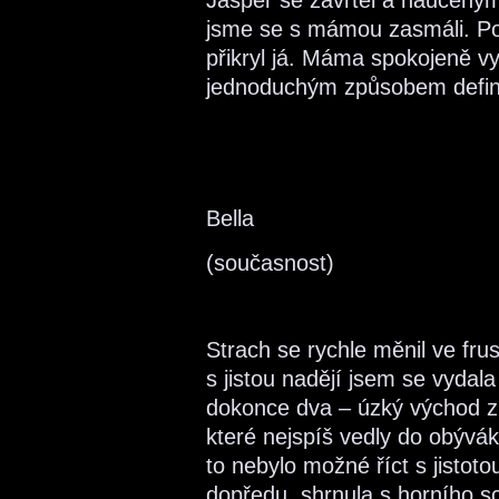
Jasper se zavrtěl a naučený
jsme se s mámou zasmáli. Pos
přikryl já. Máma spokojeně vy
jednoduchým způsobem definit
Bella
(současnost)
Strach se rychle měnil ve fru
s jistou nadějí jsem se vyda
dokonce dva – úzký východ z
které nejspíš vedly do obývák
to nebylo možné říct s jistot
dopředu, shrnula s horního sc