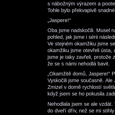
s nábožným výrazem a pootev
Tohle bylo překvapivě snadné 
„Jaspere!“
Oba jsme nadskočili. Musel n
pohled, jak jsme i sérii násle
Ve stejném okamžiku jsme se 
okamžiku jsme otevřeli ústa,
jsme je taky zavřeli, protože
že se s námi nehodlá bavit.
„Okamžitě domů, Jaspere!“ Po
Vyskočili jsme současně. Ale 
Zmizel v domě rychlostí světl
když jsem se ho pokusila zad
Nehodlala jsem se ale vzdát.
do dveří dřív, než se mi stih