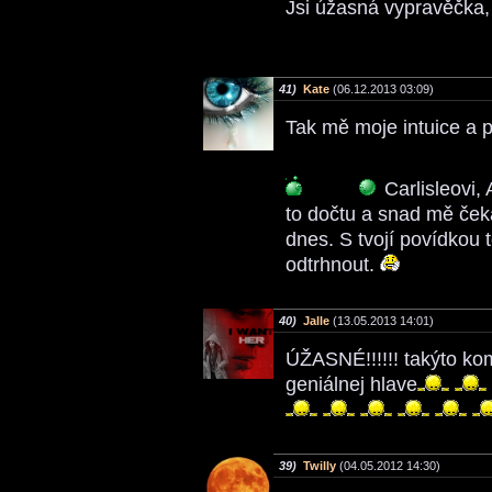
Jsi úžasná vypravěčka, 
41)
Kate
(06.12.2013 03:09)
Tak mě moje intuice a 
Carlisleovi, 
to dočtu a snad mě če
dnes. S tvojí povídkou
odtrhnout.
40)
Jalle
(13.05.2013 14:01)
ÚŽASNÉ!!!!!! takýto kom
geniálnej hlave
39)
Twilly
(04.05.2012 14:30)