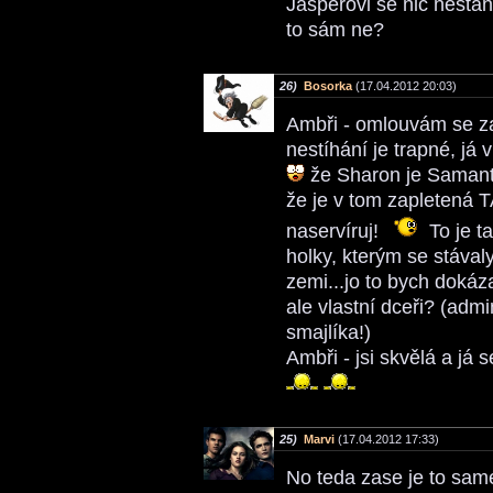
Jasperovi se nic nestane
to sám ne?
26)
Bosorka
(17.04.2012 20:03)
Ambři - omlouvám se z
nestíhání je trapné, já 
že Sharon je Samanta
že je v tom zapletená
naservíruj!
To je t
holky, kterým se stával
zemi...jo to bych dokáza
ale vlastní dceři? (admi
smajlíka!)
Ambři - jsi skvělá a já 
25)
Marvi
(17.04.2012 17:33)
No teda zase je to samé