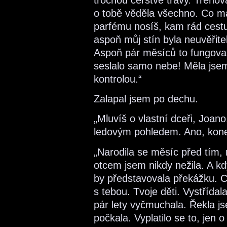
o tobě věděla všechno. Co máš
parfému nosíš, kam rád cestu
aspoň můj stín byla neuvěřite
Aspoň pár měsíců to fungova
seslalo samo nebe! Měla jsem
kontrolou.“
Zalapal jsem po dechu.
„Mluvíš o vlastní dceři, Joano
ledovým pohledem. Ano, kone
„Narodila se měsíc před tím, 
otcem jsem nikdy nežila. A k
by představovala překážku. Ch
s tebou. Tvoje děti. Vystříd
pár lety vyčmuchala. Řekla jse
počkala. Vyplatilo se to, jen