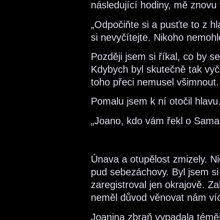
následující hodiny, mě znovu 
„Odpočiňte si a pusťte to z hl
si nevyčítejte. Nikoho nemoh
Později jsem si říkal, co by s
Kdybych byl skutečně tak vyčer
toho přeci nemusel všimnout.
Pomalu jsem k ní otočil hlavu
„Joano, kdo vám řekl o Sama
Únava a otupělost zmizely. N
pud sebezáchovy. Byl jsem si 
zaregistroval jen okrajově. Z
neměl důvod věnovat nám víc 
Joanina zbraň vypadala téměř 