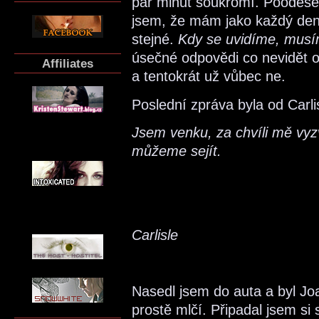
pár minut soukromí. Poodešel 
jsem, že mám jako každý den 
stejné.
Kdy se uvidíme, musí
úsečné odpovědi co nevidět od
Affiliates
a tentokrát už vůbec ne.
Poslední zpráva byla od Carli
Jsem venku, za chvíli mě vyz
můžeme sejít.
Carlisle
Nasedl jsem do auta a byl Jo
prostě mlčí. Připadal jsem si