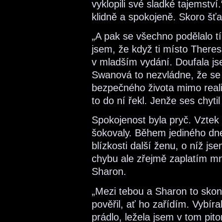
vyklopili své sladké tajemství.
klidně a spokojeně. Skoro šťa
„A pak se všechno podělalo 
jsem, že když ti místo Theres
v mladším vydání. Doufala js
Swanová to nezvládne, že se 
bezpečného života mimo realit
to do ní řekl. Jenže ses chytil i
Spokojenost byla pryč. Vztek 
šokovaly. Během jediného dn
blízkosti další ženu, o níž jse
chybu ale zřejmě zaplatím mn
Sharon.
„Mezi tebou a Sharon to skonči
pověřil, ať ho zařídím. Vybíra
prádlo, ležela jsem v tom pi