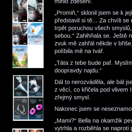
mihlo zděšení.
„Promiň,“ sklonil jsem se k 
představil si tě... Za chvíli
trpět poruchou všech smyslů
sebou.“ Zahihňala se. Ještě ni
zvuk mě zahřál někde v břiše
políbila mě na tvář.
„Táta z tebe bude paf. Myslí
doopravdy najdu.“
Dál to nerozváděla, ale bál js
z věcí, co křičela pod vlivem 
zřejmý smysl.
Nakonec jsem se neseznamova
„Mami?“ Bella na okamžik pevn
vytrhla a rozběhla se naproti