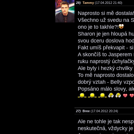
28)
Tammy
(17.04.2012 21:40)
Naprosto si mě dostala
Všechno už svedu na Sh
ono je to takhle?!
Sharon je jen hloupá hu
svou dceru doslova hodí
Fakt umíš překvapit - si
A skončíš to Jasperem s
ruku naprostý úchylačk
Ale byly i hezký chvilky 
To mě naprosto dostalo
dobrý vztah - Belly vzp
Popsáno málo slovy, al
27)
Bree
(17.04.2012 20:24)
Ale ne tohle je tak nes
neskutečná, vždycky je