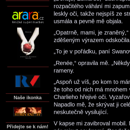
rozpačitého váhání mi zapum
leskly oči, takže nejspíš ze st
usmála a pevně mě objala.
„Opatrně, mami, je zraněný,“ 
zděšeným výrazem odskočila
„To je v pořádku, paní Swanov
„Renée,“ opravila mě. „Někdy
rameny.
„Aspoň už víš, po kom to má
že toho od nich má mnohem v
Charlieho hřejivé oči. Vyzařova
Naše ikonka
Napadlo mě, že skrývat ji cel
neskutečně vysilující.
V kapse mi zavibroval mobil. N
Přidejte se k nám!