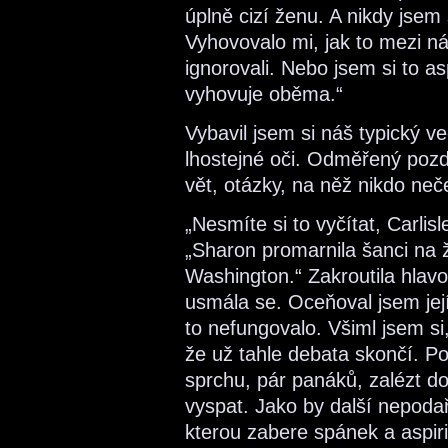
úplně cizí ženu. A nikdy jsem
Vyhovovalo mi, jak to mezi n
ignorovali. Nebo jsem si to 
vyhovuje oběma.“
Vybavil jsem si náš typický v
lhostejné oči. Odměřený pozd
vět, otázky, na něž nikdo ne
„Nesmíte si to vyčítat, Carli
„Sharon promarnila šanci na 
Washington.“ Zakroutila hlav
usmála se. Oceňoval jsem její
to nefungovalo. Všiml jsem si,
že už tahle debata skončí. Po
sprchu, pár panáků, zalézt do
vyspat. Jako by další nepoda
kterou zabere spánek a aspiri