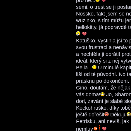
pro ně...
semi, o trest se jí post
Nossko, fakt jsem se n
wuzinko, s tím můžu jen
hellokitty, já popravdě
Katuško, vystihla jsi t
svou frustraci a nenávi
a nechtěla ji obrátit pro
ideál, který si z něj vytv
Bella...
U minulé kapit
liší od té původní. No ta
prásknu po dokončení, 
Gino, doufám, že nějak
vás doma!
Jo, Sharon
dori, zavání je slabé sl
Kockohruško, díky tobě 
ještě dořešit
Děkuju
Petrísku, ani nevíš, ja
nemluv