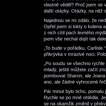
vlastně věděl? Proč jsem se v
další otázky. Otázky, na něž
Najednou se mi zdálo, že ned
Opřel jsem si lokty o kolena a
z nich cítil pach levného mýdl
jsem vše nechal dojít tak dal
„To bude v pořádku, Carlisle.“ 
přikrývka v mrazivé noci. Pol
„Po soudu se všechno rychle v
mladý, ještě můžete začít zno
pomlouvat Sharon, ale Joana 
ano, ale žádné vyhrocené řeč
Pár minut bylo ticho, pomalu j
Rychle se po mně ohlédla. Jej
se na okamžik změnil v překva