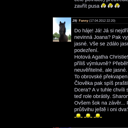
zavřít pusa
29)
Fanny
(17.04.2012 22:20)
Do háje! Já! Já si nejdř
nevinná Joana? Pak vyp
jasné. Vše se zdálo jasn
podezření.
Hotová Agatha Christie
příliš výmluvně? Přebě
neuvěřitelné, ale jasné.
To obrovské překvapen
Člověka pak spíš prašti
Dcera? A v tuhle chvíli
teď role obrátily. Shar
Ovšem šok na závěr... 
průšvihu ještě i oni dv