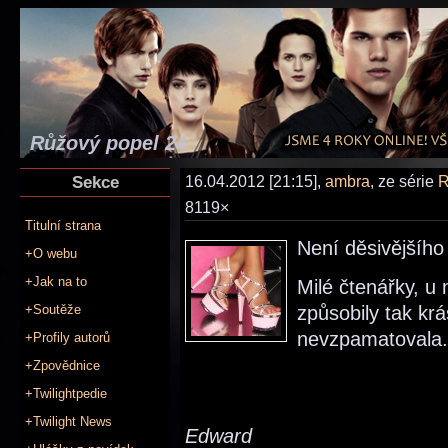
Růžový popel 24
Sekce
16.04.2012 [21:15],
ambra
, ze série
R
8119×
Titulní strana
Není děsivějšího
+O webu
+Jak na to
Milé čtenářky, u
+Soutěže
způsobily tak krá
nevzpamatovala.
+Profily autorů
+Zpovědnice
+Twilightpedie
+Twilight News
Edward