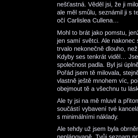
nešťastná. Věděl jsi, že ji milo
ale měl smůlu, seznámil ji s 
očí Carlislea Cullena…
Mohl to brát jako pomstu, jen
jen samí světci. Ale nakonec 
trvalo nekonečně dlouho, než t
Kdyby ses tenkrát viděl… Jse
společnost padla. Byl jsi úpln
Pořád jsem tě milovala, stej
vlastně ještě mnohem víc, poř
obejmout tě a všechnu tu lásku
Ale ty jsi na mě mluvil a přit
součástí vybavení tvé kancelá
s minimálními náklady.
Ale tehdy už jsem byla obrněn
neplánovaně. Tvůj seznam pr