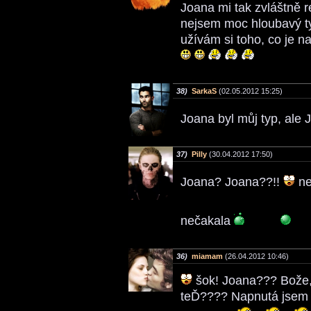
Joana mi tak zvláštně r
nejsem moc hloubavý ty
užívám si toho, co je 
38)
SarkaS
(02.05.2012 15:25)
Joana byl můj typ, ale
37)
Pilly
(30.04.2012 17:50)
Joana? Joana??!!
ne
nečakala
36)
miamam
(26.04.2012 10:46)
šok! Joana??? Bože, 
teĎ???? Napnutá jsem j