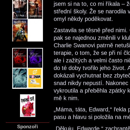
jsem si na to, co mi říkala – 
střední školy. Že se narodila
omyl někdy poděkovat.
Zastavila se těsně před nimi. 
pak se najednou změnili v klu
Charlie Swanovi patrně netuši
terapie, o tom, že se při ní č
ale i zažitých a velmi často 
do té doby tvořilo jeho život.
dokázali vychutnat bez zbyteč
snad nikdy nepustí. Nakone
vykroutila a přeběhla zpátky
mě k nim.
„Máma, táta, Edward,“ řekla 
pasu a hlavu si položila na 
Sponzoři
„Děkuju, Edwarde,“ zachrapt