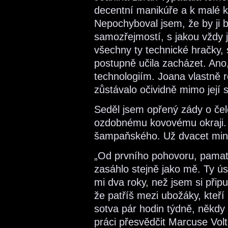
decentní manikúře a k malé ka
Nepochyboval jsem, že by ji 
samozřejmostí, s jakou vždy j
všechny ty technické hračky,
postupně učila zacházet. An
technologiím. Joana vlastně 
zůstávalo očividně mimo její
Seděl jsem opřený zády o čelo
ozdobnému kovovému okraji. J
šampaňského. Už dvacet minut
„Od prvního pohovoru, pamatuj
zasáhlo stejně jako mě. Ty 
mi dva roky, než jsem si připu
že patříš mezi ubožáky, kteří
sotva pár hodin týdně, někdy
práci přesvědčit Marcuse Vol