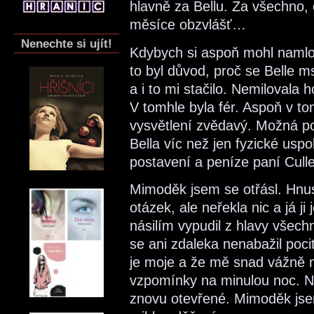
hlavně za Bellu. Za všechno, 
měsíce obzvlášť…
Nenechte si ujít!
Kdybych si aspoň mohl namlo
to byl důvod, proč se Belle mst
a i to mi stačilo. Nemilovala h
V tomhle byla fér. Aspoň v t
vysvětlení zvědavý. Možná po
Bella víc než jen fyzické uspok
postavení a peníze paní Cull
Mimoděk jsem se otřásl. Hnu
otázek, ale neřekla nic a já ji
násilím vypudil z hlavy všech
se ani zdaleka nenabažil poci
je moje a že mě snad vážně m
vzpomínky na minulou noc. Na
znovu otevřené. Mimoděk jsem 