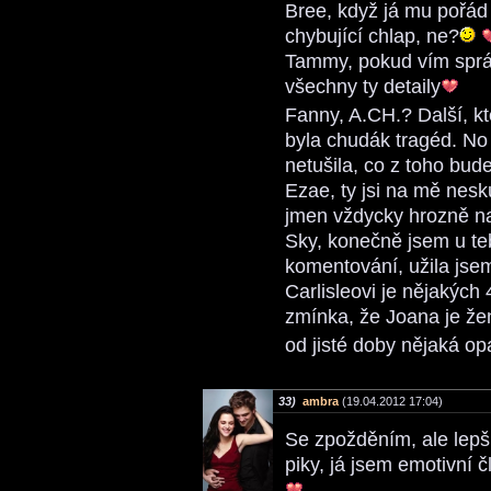
Bree, když já mu pořád 
chybující chlap, ne?
Tammy, pokud vím správ
všechny ty detaily
Fanny, A.CH.? Další, kt
byla chudák tragéd. No
netušila, co z toho bud
Ezae, ty jsi na mě nes
jmen vždycky hrozně na
Sky, konečně jsem u te
komentování, užila jsem 
Carlisleovi je nějakých
zmínka, že Joana je že
od jisté doby nějaká op
33)
ambra
(19.04.2012 17:04)
Se zpožděním, ale lepš
piky, já jsem emotivní č