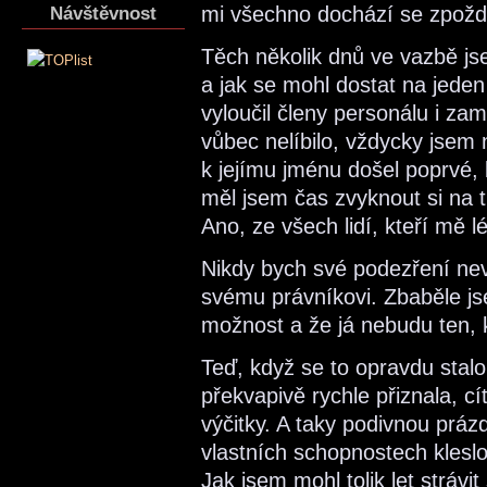
mi všechno dochází se zpožd
Návštěvnost
Těch několik dnů ve vazbě js
a jak se mohl dostat na jede
vyloučil členy personálu i zam
vůbec nelíbilo, vždycky jsem
k jejímu jménu došel poprvé, b
měl jsem čas zvyknout si na t
Ano, ze všech lidí, kteří mě lé
Nikdy bych své podezření nevy
svému právníkovi. Zbaběle jse
možnost a že já nebudu ten, 
Teď, když se to opravdu stalo
překvapivě rychle přiznala, cít
výčitky. A taky podivnou práz
vlastních schopnostech kleslo
Jak jsem mohl tolik let strávi