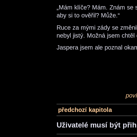
„Mám klíče? Mám. Znám se s
aby si to ověřil? Může.“
Ruce za mými zády se změnily
nebyl jistý. Možná jsem chtěl 
Jaspera jsem ale poznal okam
pov
předchozí kapitola
Uživatelé musí být při