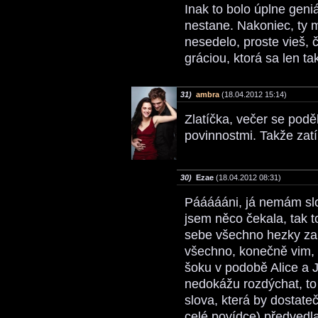
Inak to bolo úplne geni
nestane. Nakoniec, ty mi
nesedelo, proste vieš, čo
gráciou, ktorá sa len ta
31)
ambra
(18.04.2012 15:14)
Zlatíčka, večer se podě
povinnostmi. Takže zat
30)
Ezae
(18.04.2012 08:31)
Páááááni, já nemám slov
jsem něco čekala, tak t
sebe všechno hezky zapa
všechno, konečně vim, 
šoku v podobě Alice a 
nedokážu rozdýchat, to
slova, která by dostateč
celé povídce) předvedla