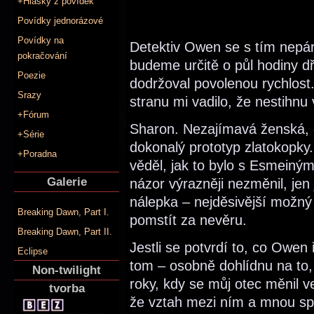
+Hlášky z povídek
Povídky jednorázové
Povídky na
Detektiv Owen se s tím nepáral
pokračování
budeme určitě o půl hodiny dř
Poezie
dodržoval povolenou rychlost.
Srazy
stranu mi vadilo, že nestihnu
+Fórum
Sharon. Nezajímavá ženská, o 
+Série
dokonalý prototyp zlatokopky
+Poradna
věděl, jak to bylo s Esmeiný
Galerie
názor výrazněji nezměnil, jen 
nálepka – nejděsivější možný
Breaking Dawn, Part I.
pomstít za nevěru.
Breaking Dawn, Part II.
Jestli se potvrdí to, co Owen
Eclipse
tom – osobně dohlídnu na to,
Non-twilight
roky, kdy se můj otec měnil ve
tvorba
že vztah mezi ním a mnou spo