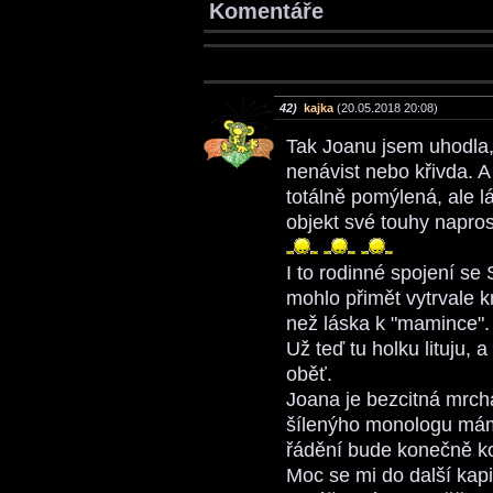
Komentáře
42)
kajka
(20.05.2018 20:08)
Tak Joanu jsem uhodla, 
nenávist nebo křivda. A 
totálně pomýlená, ale l
objekt své touhy napro
I to rodinné spojení se
mohlo přimět vytrvale k
než láska k "mamince".
Už teď tu holku lituju, 
oběť.
Joana je bezcitná mrcha
šílenýho monologu mám 
řádění bude konečně k
Moc se mi do další kapi