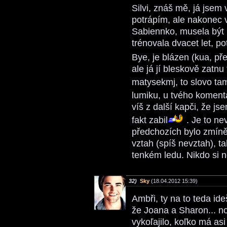
Silvi, znáš mě, já jsem
potrápím, ale nakonec v
Sabiennko, musela být 
trénovala dvacet let, p
Bye, je blázen (kua, př
ale já jí bleskově zatnu 
matysekmj, to slovo ta
lumiku, u tvého koment
víš z další kapči, že j
fakt zabil
. Je to ne
předchozích bylo zmíně
vztah (spíš nevztah), t
tenkém ledu. Nikdo si ne
32)
Sky
(18.04.2012 15:39)
Ambři, ty na to teda id
že Joana a Sharon... no
vykoľajilo, koľko má as