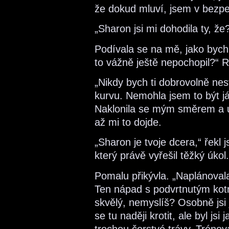
že dokud mluví, jsem v bezpe
„Sharon jsi mi dohodila ty, ž
Podívala se na mě, jako bych z
to vážně ještě nepochopil?“ R
„Nikdy bych ti dobrovolně nes
kurvu. Nemohla jsem to být já
Naklonila se mým směrem a u
až mi to dojde.
„Sharon je tvoje dcera,“ řekl 
který právě vyřešil těžký úkol.
Pomalu přikývla. „Naplánoval
Ten nápad s podvrtnutým kot
skvělý, nemyslíš? Osobně jsi 
se tu naději krotit, ale byl j
trochou čerstvé trávy. Trénov