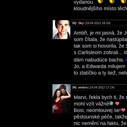
vydanou
kloudnějšího místo tě
35)
Sky
(19.04.2012 18:10)
Ambři, je mi jasná, že 
som čítala, že nastúpil
tak som si hovorila, ž
s Carlisleom zobrali... 
dám nabudúce bacha.
Jo, a Edwarda milujem e
to zlatíčko a ty tiež, ne
34)
ambra
(19.04.2012 17:14)
Marvi, řekla bych ti, ž
mohl vzít vážně
Bosi, neomlouvej se!
pěstounské péče, takže
nic nemění na faktu, že j