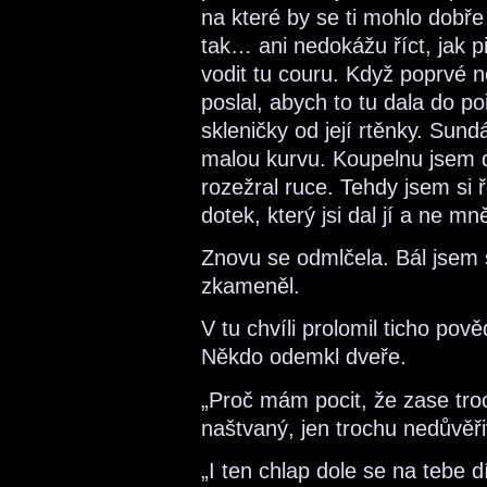
na které by se ti mohlo dobř
tak… ani nedokážu říct, jak p
vodit tu couru. Když poprvé ne
poslal, abych to tu dala do 
skleničky od její rtěnky. Sundá
malou kurvu. Koupelnu jsem dr
rozežral ruce. Tehdy jsem si ř
dotek, který jsi dal jí a ne m
Znovu se odmlčela. Bál jsem s
zkameněl.
V tu chvíli prolomil ticho po
Někdo odemkl dveře.
„Proč mám pocit, že zase tro
naštvaný, jen trochu nedůvěři
„I ten chlap dole se na tebe d