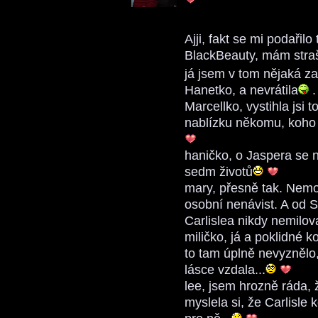
Ajji, fakt se mi podařilo
BlackBeauty, mám strašn
já jsem v tom nějaká z
Hanetko, a nevrátila
.
Marcellko, vystihla jsi 
nablízku někomu, koho m
haničko, o Jaspera se n
sedm životů
mary, přesně tak. Nemoh
osobní nenávist. A od 
Carlislea nikdy nemilov
miličko, já a poklidné 
to tam úplně nevyznělo
lásce vzdala...
lee, jsem hrozně ráda, ž
myslela si, že Carlisle