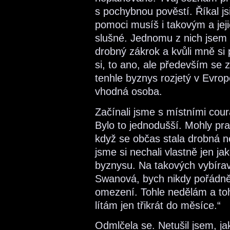
s pochybnou pověstí. Říkal js
pomoci musíš i takovým a jeji
slušné. Jednomu z nich jsem se
drobný zákrok a kvůli mně si p
si, to ano, ale především se 
tenhle byznys rozjetý v Evro
vhodná osoba.
Začínali jsme s místními cour
Bylo to jednodušší. Mohly prac
když se občas stala drobná n
jsme si nechali vlastně jen ja
byznysu. Na takových vybírav
Swanová, bych nikdy pořádně
omezení. Tohle nedělám a toh
lítám jen třikrát do měsíce.“
Odmlčela se. Netušil jsem, jaké