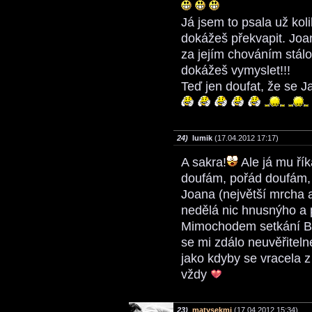
Já jsem to psala už ko
dokážeš překvapit. Joan
za jejím chováním stál
dokážeš vymyslet!!!
Teď jen doufat, že se Ja
24)
lumik
(17.04.2012 17:17)
A sakra!
Ale já mu řík
doufám, pořád doufám,
Joana (největší mrcha 
nedělá nic hnusnýho a 
Mimochodem setkání Bel
se mi zdálo neuvěřiteln
jako kdyby se vracela z
vždy
23)
matysekmj
(17.04.2012 15:34)