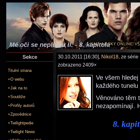
Mé oči se nepletou II. - 8. kapitola
Sekce
30.10.2011 [16:30],
Nikol18
, ze série
zobrazeno 2409×
Titulní strana
Ve všem hledej 
+O webu
každého tunelu j
+Jak na to
+Soutěže
Věnováno těm t
nezapomínají. H
+Profily autorů
+Zpovědnice
8. kapi
+Twilightpedie
+Twilight News