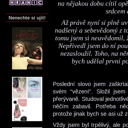
na nějakou dobu cítil opě
srdcem 
Nenechte si ujít!
Až právě nyní si plně uv
nadšený a sebevědomý z to
tomu jsem si neuvědomil, 
Nepřivedl jsem do ní pouz
nezasloužil. Toho, na něm
bych udělal první po
Poslední slovo jsem zaškrtal
svém “vězení“. Složil jsem
přerývaně. Studoval jednotli
něčím zabavil. Potřeba něc
protože jinak bych se asi už z
Vždy jsem byl trpělivý, ale p