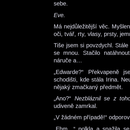
sebe.
Eve.
Má nejdůležitější věc. Myšlen
oči, tvář, rty, vlasy, prsty, j
Tiše jsem si povzdychl. Stále 
se mnou. Stačilo natáhnout
náruče a…
„Edwarde?“ Překvapeně js
schodišti, kde stála Irina. N
nějaký zmačkaný předmět.
„Ano?“
Nezbláznil se z toh
udiveně zamrkal.
„V žádném případě!“ odporov
„Ehm…“ polkla a snažila se