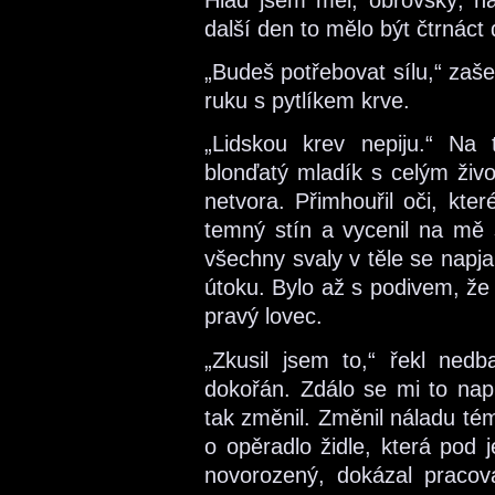
další den to mělo být čtrnáct 
„Budeš potřebovat sílu,“ zaš
ruku s pytlíkem krve.
„Lidskou krev nepiju.“ Na 
blonďatý mladík s celým živ
netvora. Přimhouřil oči, kte
temný stín a vycenil na mě 
všechny svaly v těle se napja
útoku. Bylo až s podivem, že 
pravý lovec.
„Zkusil jsem to,“ řekl ned
dokořán. Zdálo se mi to na
tak změnil. Změnil náladu tém
o opěradlo židle, která pod 
novorozený, dokázal pracova