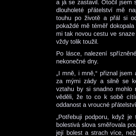
a já se zastavil. Otočil jsem 
dlouholeté přátelství mě n
touhu po životě a přál si od
pokaždé mě téměř dokopala 
mi tak novou cestu ve snaze 
vždy tolik toužil.
Po lásce, nalezení spřízněné
nekonečné dny.
„I mně, i mně,“ přiznal jsem a 
za mými zády a silně se k
vztahu by si snadno mohlo m
věděli, že to co k sobě cít
oddanost a vroucné přátelství
„Potřebuji podporu, když je 
bolestivá slova směřovala p
její bolest a strach více, než