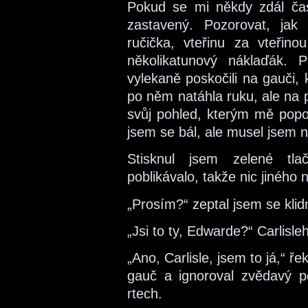
Pokud se mi někdy zdál čas
zastavený. Pozorovat, jak
ručička, vteřinu za vteřin
několikatunový náklaďák. 
vylekaně poskočili na gauči, 
po něm natáhla ruku, ale na p
svůj pohled, kterým mě popo
jsem se bál, ale musel jsem n
Stisknul jsem zelené tlač
poblikávalo, takže nic jiného
„Prosím?“ zeptal jsem se klidn
„Jsi to ty, Edwarde?“ Carlisle
„Ano, Carlisle, jsem to já,“ ře
gauč a ignoroval zvědavý po
rtech.