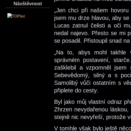
Návštěvnost
„Jen chci při našem hovoru 
jsem mu drze hlavou, aby se 
Lucas zatnul čelisti a oči m
nedal najevo. Přesto se mi p
se posadil. Přistoupil snad n
„Na to, abys mohl takhle 
správném postavení, starče
zašklebil a vzpomněl jsem 
Sebevědomý, silný a s poc
Samolibý vůči ostatním s v
připlete do cesty.
Byl jako můj vlastní odraz p
Zhrzen nevydařenou láskou, 
stejně nic nevyřeší, protože v
V tomhle však bylo ještě něco