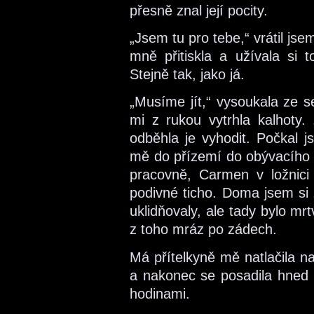
přesně znal její pocity.
„Jsem tu pro tebe,“ vrátil jsem
mně přitiskla a užívala si t
Stejně tak, jako já.
„Musíme jít,“ vysoukala ze se
mi z rukou vytrhla kalhoty.
odběhla je vyhodit. Počkal j
mě do přízemí do obývacího po
pracovně, Carmen v ložnici
podivné ticho. Doma jsem si 
uklidňovaly, ale tady bylo mrt
z toho mráz po zádech.
Má přítelkyně mě natlačila na
a nakonec se posadila hned 
hodinami.