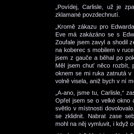
„Povídej, Carlisle, už je zp
zklamané povzdechnutí.
„Kromě zákazu pro Edwarda 
Eve má zakázáno se s Edwa
Zoufale jsem zavyl a shodil 
na koberec s mobilem v ruce 
jsem z gauče a běhal po poko
Měl jsem chuť něco rozbít, p
oknem se mi ruka zatnutá v p
volně visela, aniž bych v ní mě
„A-ano, jsme tu, Carlisle,“ za
Opřel jsem se o velké okno a
světlo v místnosti dovoloval
se zklidnit. Nabrat zase se
mohl na něj vymluvit, i když 