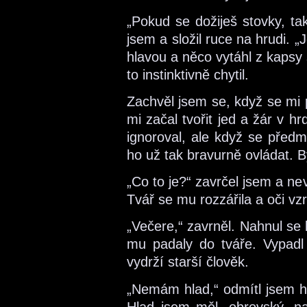
„Pokud se dožiješ stovky, ta
jsem a složil ruce na hrudi. „
hlavou a něco vytáhl z kapsy
to instinktivně chytil.
Zachvěl jsem se, když se mi 
mi začal tvořit jed a žár v h
ignoroval, ale když se předm
ho už tak bravurně ovládat. By
„Co to je?“ zavrčel jsem a n
Tvář se mu rozzářila a oči vzr
„Večere,“ zavrněl. Nahnul se 
mu padaly do tváře. Vypadl j
vydrží starší člověk.
„Nemám hlad,“ odmítl jsem hr
Hlad jsem měl, obrovský, na