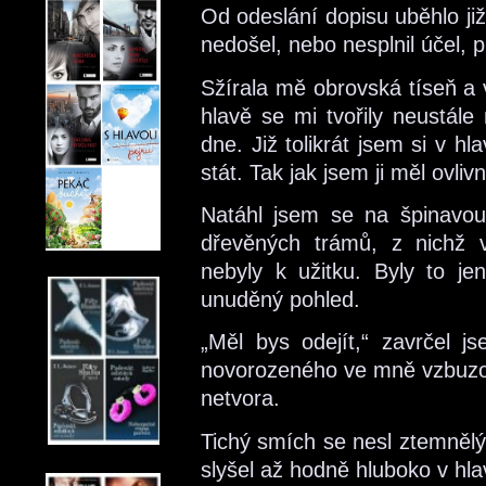
Od odeslání dopisu uběhlo již
nedošel, nebo nesplnil účel, p
Sžírala mě obrovská tíseň a 
hlavě se mi tvořily neustál
dne. Již tolikrát jsem si v hl
stát. Tak jak jsem ji měl ovlivn
Natáhl jsem se na špinavou
dřevěných trámů, z nichž v
nebyly k užitku. Byly to je
unuděný pohled.
„Měl bys odejít,“ zavrčel j
novorozeného ve mně vzbuzov
netvora.
Tichý smích se nesl ztemněl
slyšel až hodně hluboko v hla