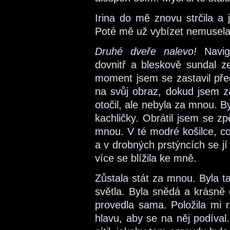
Irina do mě znovu strčila a 
Poté mě už vybízet nemusela
Druhé dveře nalevo!
Navig
dovnitř a bleskově sundal z
moment jsem se zastavil pře
na svůj obraz, dokud jsem z
otočil, ale nebyla za mnou. 
kachličky. Obrátil jsem se zpě
mnou. V té modré košilce, co 
a v drobných prstýncích se jí 
více se blížila ke mně.
Zůstala stát za mnou. Byla ta
světla. Byla snědá a krásně 
provedla sama. Položila mi r
hlavu, aby se na něj podíval. 