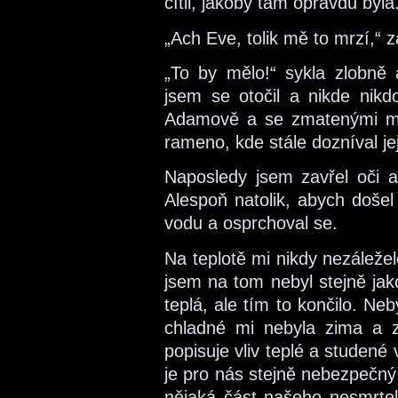
cítil, jakoby tam opravdu byla
„Ach Eve, tolik mě to mrzí,“ 
„To by mělo!“ sykla zlobně 
jsem se otočil a nikde nik
Adamově a se zmatenými my
rameno, kde stále dozníval jej
Naposledy jsem zavřel oči a 
Alespoň natolik, abych došel
vodu a osprchoval se.
Na teplotě mi nikdy nezáleželo
jsem na tom nebyl stejně jak
teplá, ale tím to končilo. Neby
chladné mi nebyla zima a z 
popisuje vliv teplé a studen
je pro nás stejně nebezpečný 
nějaká část našeho nesmrtel