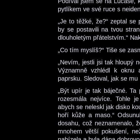
Podíval jsem se na Lucase, k
pytlíkem ve své ruce s neiden
„Je to těžké, že?“ zeptal se 
by se postavili na tvou stra
dlouholetým přátelstvím.“ Naklo
„Co tím myslíš?“ Tiše se zasmá
„Nevím, jestli jsi tak hloupý 
Významně vzhlédl k oknu 
paprsku. Sledoval, jak se mu h
„Být upír je tak báječné. Ta
rozesmála nejvíce. Tohle j
abych se neleskl jak disko koul
hoří kůže a maso.“ Odsunul
dosahu, což neznamenalo, že
mnohem větší pokušení, než
nabízela a byla dána dobrovoln