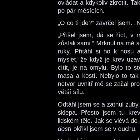
ovládat a kdykoliv zkrotit. Ta
po pár měsících.
„O co ti jde?“ zavrčel jsem. 
„Přišel jsem, dá se říct, v 
zůstali sami.“ Mrknul na mě a 
ruky. Přitáhl si ho k nosu
myslet, že když je krev uza
cítit, je na omylu. Bylo to 
masa a kostí. Nebylo to tak 
netvor uvnitř mě se začal pro
větší sílu.
Odtáhl jsem se a zatnul zuby.
sklepa. Přesto jsem tu krev 
lidském těle. Jak se vlévá do
dost!
okřikl jsem se v duchu.