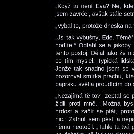
„Když tu není Eva? Ne, kdepa
jsem zavrčel, avšak stále set
„Vybal to, protože dneska n
„Jsi tak výbušný, Ede. Téměř
hodíte.“ Odtáhl se a jakoby 
tento postoj. Dělal jako že ni
co tím myslel. Typická lids
Jenže tak snadno jsem se v
pozoroval smítka prachu, kte
paprsku světla proudícím do 
„Nezajímá tě to?“ zeptal se
židli proti mně. „Možná by
hrdost a začít se ptát, prot
nic.“ Zatnul jsem pěsti a nep
němu neotočil. „Tahle ta tvá