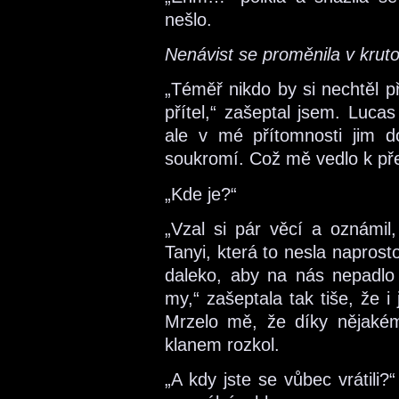
nešlo.
Nenávist se proměnila v krut
„Téměř nikdo by si nechtěl p
přítel,“ zašeptal jsem. Lucas
ale v mé přítomnosti jim d
soukromí. Což mě vedlo k př
„Kde je?“
„Vzal si pár věcí a oznámil
Tanyi, která to nesla naprost
daleko, aby na nás nepadlo 
my,“ zašeptala tak tiše, že 
Mrzelo mě, že díky nějaké
klanem rozkol.
„A kdy jste se vůbec vrátili