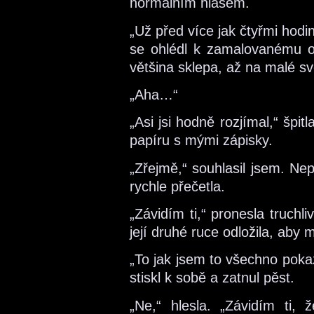
normálním hlasem.
„Už před více jak čtyřmi hodin
se ohlédl k zamalovanému ok
většina sklepa, až na malé sv
„Aha…“
„Asi jsi hodně rozjímal,“ špit
papíru s mými zápisky.
„Zřejmě,“ souhlasil jsem. Nep
rychle přečetla.
„Závidím ti,“ pronesla truchli
její druhé ruce odložila, aby 
„To jak jsem to všechno poka
stiskl k sobě a zatnul pěst.
„Ne,“ hlesla. „Závidím ti