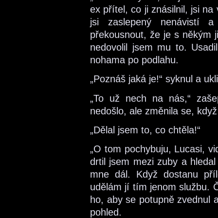
ex přítel, co ji znásilnil, jsi
jsi zaslepený nenávistí
překousnout, že je s někým ji
nedovolil jsem mu to. Usadi
nohama po podlahu.
„Poznáš jaká je!“ syknul a ukli
„To už nech na nás,“ zaše
nedošlo, ale změnila se, když js
„Dělal jsem to, co chtěla!“
„O tom pochybuju, Lucasi, vidě
drtil jsem mezi zuby a hledal 
mne dál. Když dostanu příle
udělám jí tím jenom službu. 
ho, aby se potupně zvednul a
pohled.