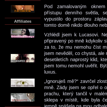
Pod zamalovaným oknem 
přístupu denního světla, se
vypustilo do prostoru zápl
Affiliates
tomto domě nikdo dlouho neby
Vzhlédl jsem k Lucasovi. Nes
připravený po mně kdykoliv s
za to, že mu nemohu číst myš
jsem nevěděl, co chystá, ale
desetiletích naprostý klid, k
jsem tomu nemohl uvěřit. Bý
luxus.
„Ignoruješ mě?“ zavrčel zlos
mně. Zády jsem se opřel o opě
prachu, který tančil v malé
sklepa v místě, kde byla č
jemně snášela na mou odhale