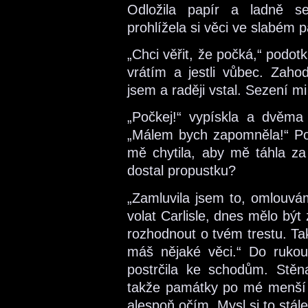
Odložila papír a ladně se
prohlížela si věci ve slabém p
„Chci věřit, že počká,“ podot
vrátím a jestli vůbec. Zahod
jsem a raději vstal. Sezení mi
„Počkej!“ vypískla a dvěma 
„Málem bych zapomněla!“ Pop
mě chytila, aby mě táhla z
dostal propustku?
„Zamluvila jsem to, omlouvám
volat Carlisle, dnes mělo být
rozhodnout o tvém trestu. Ta
máš nějaké věci.“ Do ruko
postrčila ke schodům. Stěn
takže památky po mé menší
alespoň očím. Mysl si to stá