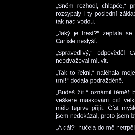
„Sněm rozhodl, chlapče,“ pr
rozsypaly i ty poslední zákl
tak nad vodou.
„Jaký je trest?“ zeptala se
Carlisle neslyší.
„Spravedlivý,“ odpověděl 
neodvažoval mluvit.
„Tak to řekni,“ naléhala moje
trní!“ dodala podrážděně.
„Budeš žít,“ oznámil téměř be
veškeré maskování cítí velko
mělo teprve přijít. Číst myš
jsem nedokázal, proto jsem b
„A dál?“ hučela do mě netrpěli