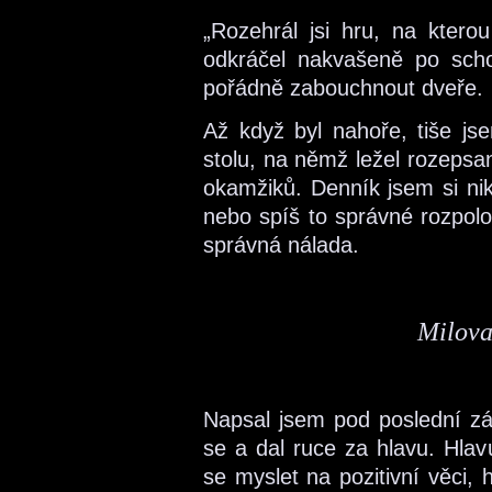
„Rozehrál jsi hru, na ktero
odkráčel nakvašeně po sch
pořádně zabouchnout dveře.
Až když byl nahoře, tiše js
stolu, na němž ležel rozepsa
okamžiků. Denník jsem si nik
nebo spíš to správné rozpolo
správná nálada.
Milova
Napsal jsem pod poslední zá
se a dal ruce za hlavu. Hlav
se myslet na pozitivní věci,