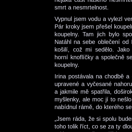
smrt a nesmrtelnost.
Vypnul jsem vodu a vylezl ve
Pár kroky jsem přešel koupel
koupelny. Tam jich bylo spo
Natáhl na sebe oblečení od I
košilí, což mi sedělo. Jak
horní knoflíčky a společně s
koupelny.
Irina postávala na chodbě a 
upravené a vyčesané nahoru.
a jakmile mě spatřila, došir
myšlenky, ale moc jí to nešl
nabídnul rámě, do kterého se
„Jsem ráda, že si spolu bude
toho tolik říct, co se za ty dl