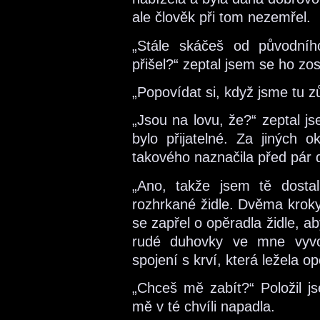
ale člověk při tom nezemřel.
„Stále skáčeš od původníh
přišel?“ zeptal jsem se ho zos
„Popovídat si, když jsme tu zů
„Jsou na lovu, že?“ zeptal j
bylo přijatelné. Za jiných o
takového naznačila před pár 
„Ano, takže jsem tě dostal
rozhrkané židle. Dvěma kroky
se zapřel o opěradla židle, a
rudé duhovky ve mne vyvol
spojení s krví, která ležela op
„Chceš mě zabít?“ Položil js
mě v té chvíli napadla.