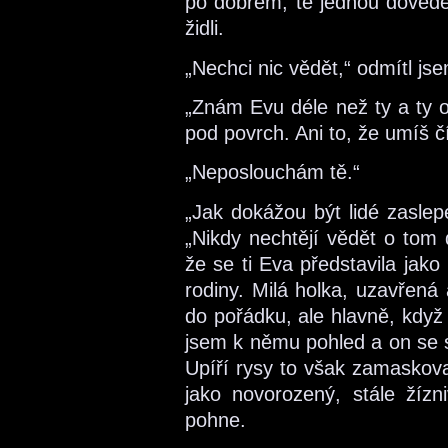
po dobrém, tě jednou dovede 
židli.
„Nechci nic vědět,“ odmítl js
„Znám Evu déle než ty a ty o 
pod povrch. Ani to, že umíš č
„Neposlouchám tě.“
„Jak dokážou být lidé zaslep
„Nikdy nechtějí vědět o tom 
že se ti Eva představila jak
rodiny. Milá holka, uzavřená
do pořádku, ale hlavně, když
jsem k němu pohled a on se s
Upíří rysy to však zamaskov
jako novorozený, stále žíz
pohne.