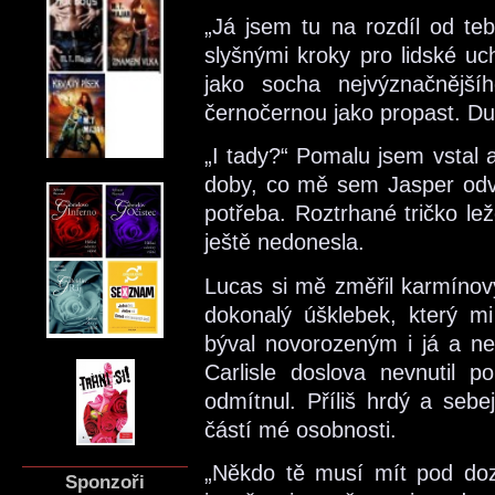
„Já jsem tu na rozdíl od te
slyšnými kroky pro lidské uc
jako socha nejvýznačnější
černočernou jako propast. Du
„I tady?“ Pomalu jsem vstal a
doby, co mě sem Jasper odvez
potřeba. Roztrhané tričko lež
ještě nedonesla.
Lucas si mě změřil karmínov
dokonalý úšklebek, který m
býval novorozeným i já a ne
Carlisle doslova nevnutil 
odmítnul. Příliš hrdý a seb
částí mé osobnosti.
„Někdo tě musí mít pod doz
Sponzoři