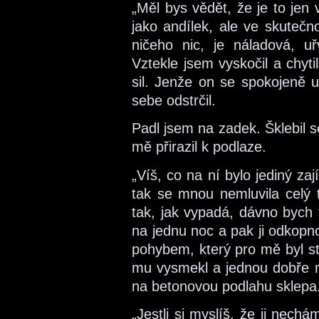
„Měl bys vědět, že je to jen 
jako andílek, ale ve skutečn
ničeho nic, je náladová, u
Vztekle jsem vyskočil a chyt
sil. Jenže on se spokojeně 
sebe odstrčil.
Padl jsem na zadek. Šklebil 
mě přirazil k podlaze.
„Víš, co na ní bylo jediný za
tak se mnou nemluvila celý t
tak, jak vypadá, dávno bych t
na jednu noc a pak ji odkopn
pohybem, který pro mě byl st
mu vysmekl a jednou dobře m
na betonovou podlahu sklepa
„Jestli si myslíš, že ji nechá