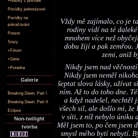
+Hlášky z povídek
Povídky jednorázové
Povídky na
Vždy mě zajímalo, co je ta
pokračování
rodiny vidí na té daleké
Poezie
mnohem více než obyčejný
Srazy
dobu žijí a pak zemřou. 
+Fórum
zemi, aniž b
+Série
Nikdy jsem nad věčností
+Poradna
Nikdy jsem neměl nikoho
Galerie
šeptat slova lásky, užívat si
ním. Až to do toho dne. Té
Breaking Dawn, Part I.
a když nadešel, nechtěl j
Breaking Dawn, Part II.
všech sil, ale došlo mi, ž
Eclipse
v síti, z níž nebylo úniku
Non-twilight
Měl jsem to, po čem jsem dl
tvorba
smysl mého bytí nebytí. By