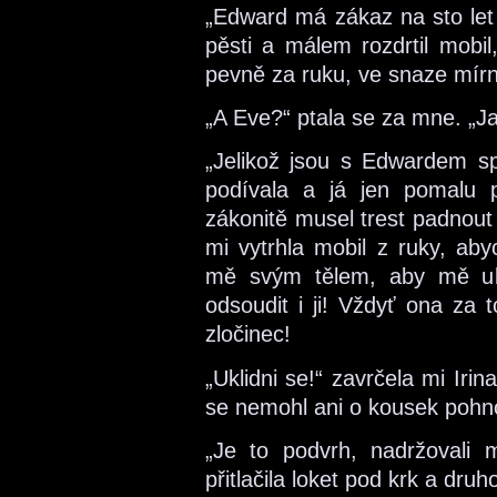
„Edward má zákaz na sto let 
pěsti a málem rozdrtil mobil
pevně za ruku, ve snaze mírn
„A Eve?“ ptala se za mne. „J
„Jelikož jsou s Edwardem sp
podívala a já jen pomalu př
zákonitě musel trest padnout
mi vytrhla mobil z ruky, ab
mě svým tělem, aby mě ukli
odsoudit i ji! Vždyť ona za 
zločinec!
„Uklidni se!“ zavrčela mi Irin
se nemohl ani o kousek pohn
„Je to podvrh, nadržovali 
přitlačila loket pod krk a dru