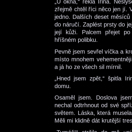
„U okna,“ řekla Irina. Neslyš
zřejmě chtěl říci něco jen jí.
jedno. Dalších deset měsíců n
do náručí. Zaplést prsty do j
její kůži. Palcem přejet po
hříšném polibku.
Pevně jsem sevřel víčka a krot
místo mnohem vehementněji, 
a já ho ze všech sil mírnil.
„Hned jsem zpět,“ špitla 
domu.
Osaměl jsem. Doslova jse
nechal odtrhnout od své spř
světem. Láska, která musela
Měli mi klidně dát krutější tres