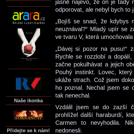
jasně najevo, že on je tady 
odporovat, ale nebyl bych to 
„Bojíš se snad, že kdybys m
neuznával?“ Mladý upír se za
ve tvaru V, která umocňovala 
„Dávej si pozor na pusu!“ za
Rychle se rozzlobí a dopálí, 
začne pokulhávat a jejich obě
Pouhý instinkt. Lovec, který
ukáže strach. Což jsem doko
ho poznal. Nechal jsem se o
tak nenechal.
Naše ikonka
Vzdálil jsem se do zazší č
prohlížel další haraburdí, k
Carmen to nevyhodila. Nik
nedonesli.
Přidejte se k nám!