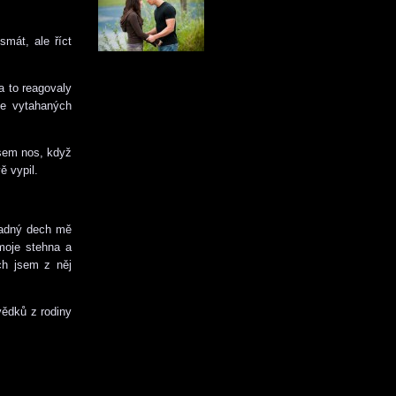
mát, ale říct
a to reagovaly
ve vytahaných
jsem nos, když
ě vypil.
hladný dech mě
 moje stehna a
ch jsem z něj
vědků z rodiny