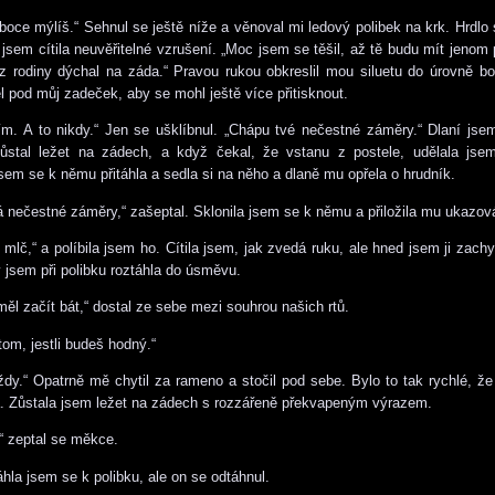
uboce mýlíš.“ Sehnul se ještě níže a věnoval mi ledový polibek na krk. Hrdlo 
 jsem cítila neuvěřitelné vzrušení. „Moc jsem se těšil, až tě budu mít jenom 
 rodiny dýchal na záda.“ Pravou rukou obkreslil mou siluetu do úrovně b
el pod můj zadeček, aby se mohl ještě více přitisknout.
m. A to nikdy.“ Jen se ušklíbnul. „Chápu tvé nečestné záměry.“ Dlaní jsem
ůstal ležet na zádech, a když čekal, že vstanu z postele, udělala jse
em se k němu přitáhla a sedla si na něho a dlaně mu opřela o hrudník.
 nečestné záměry,“ zašeptal. Sklonila jsem se k němu a přiložila mu ukazová
mlč,“ a políbila jsem ho. Cítila jsem, jak zvedá ruku, ale hned jsem ji zachyti
y jsem při polibku roztáhla do úsměvu.
měl začít bát,“ dostal ze sebe mezi souhrou našich rtů.
tom, jestli budeš hodný.“
ždy.“ Opatrně mě chytil za rameno a stočil pod sebe. Bylo to tak rychlé, že
a. Zůstala jsem ležet na zádech s rozzářeně překvapeným výrazem.
“ zeptal se měkce.
áhla jsem se k polibku, ale on se odtáhnul.