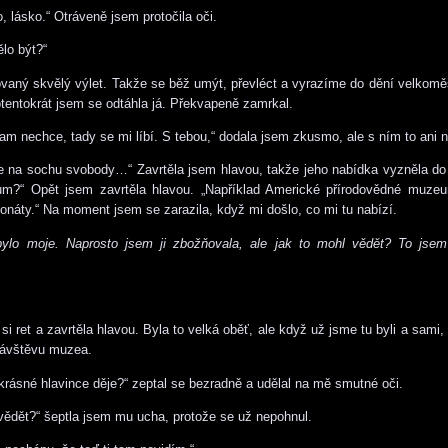
, lásko.“ Otráveně jsem protočila oči.
ělo být?“
aný skvělý výlet. Takže se běž umýt, převléct a vyrazíme do dění velkomě
rotentokrát jsem se odtáhla já. Překvapeně zamrkal.
am nechce, tady se mi líbí. S tebou,“ dodala jsem zkusmo, ale s ním to ani 
 na sochu svobody…“ Zavrtěla jsem hlavou, takže jeho nabídka vyzněla do 
m?“ Opět jsem zavrtěla hlavou. „Například Americké přírodovědné muzeu
ponáty.“ Na moment jsem se zarazila, když mi došlo, co mi tu nabízí.
 bylo moje. Naprosto jsem ji zbožňovala, ale jak to mohl vědět? To jse
si ret a zavrtěla hlavou. Byla to velká oběť, ale když už jsme tu byli a sami,
návštěvu muzea.
é krásné hlavince děje?“ zeptal se bezradně a udělal na mě smutné oči.
 vědět?“ šeptla jsem mu ucha, protože se už nepohnul.