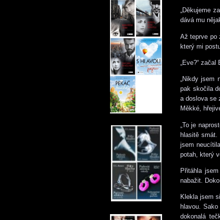
„Děkujeme za 
dává mu nějak
Až teprve po 
který mi post
„Eve?“ začal
„Nikdy jsem n
pak skočila d
a doslova se 
Měkké, hřejiv
„To je napros
hlasitě smát.
jsem neucítil
potah, který v
Přitáhla jse
nabažit. Doko
Klekla jsem s
hlavou. Sako 
dokonalá teč