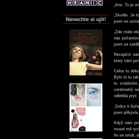
„Ano. To je on
„Skvěle. Je t
Nenechte si ujít!
jsem se usmá
„Zde máte ele
nás počastova
jsem se zardě
Recepční nám
který nám pom
Celou tu dob
Bylo to tu ta
to zvláštním
centimetrů n
odletěla pryč.
„Srdce ti tluč
jsem přikývla
Když nám pos
musel mě rych
ho se smát, a