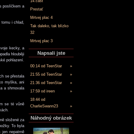
14.časť
 s poslíčkem a
Prestať
Mrtvej plac 4
 tomu i chlad,
Tak daleko, tak blízko
32
Mrtvej plac 3
svoje kecky, a
Napsali jste
padla hlouběji
ské pohlazení.
00:14 od TeenStar
»
21:55 od TeenStar
»
ch se přestala
ako myška, ani
21:36 od TeenStar
»
la a shrnovala
17:59 od ireen
»
18:44 od
em se té vůně
CharlieSwann23
»
kách.
Náhodný obrázek
rně složené za
nožky. To byla
 jen nepatrně