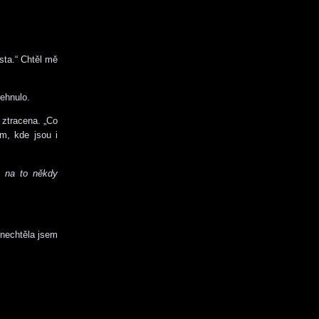
sta.“ Chtěl mě
nehnulo.
ztracena. „Co
m, kde jsou i
m na to někdy
 nechtěla jsem