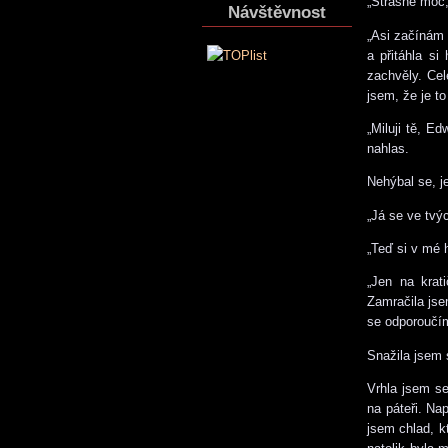
„Strašně moc,
Návštěvnost
„Asi začínám 
a přitáhla s
zachvěly. Cel
jsem, že je t
„Miluji tě, Ed
nahlas.
Nehýbal se, je
„Já se ve tvý
„Teď si v mé 
„Jen na krat
Zamračila jse
se odporoučím
Snažila jsem 
Vrhla jsem se
na páteři. Na
jsem chlad, kt