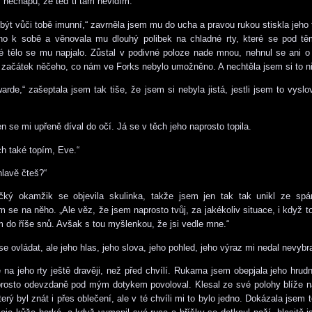
 nechápu, že teď ti tam nevidím.“
být vůči tobě imunní,“ zavrněla jsem mu do ucha a pravou rukou stiskla jeho t
i ho k sobě a věnovala mu dlouhý polibek na chladné rty, které se pod tě
é tělo se mu napjalo. Zůstal v podivné poloze nade mnou, nehnul se ani o p
o začátek něčeho, co nám ve Forks nebylo umožněno. A nechtěla jsem si to n
warde,“ zašeptala jsem tak tiše, že jsem si nebyla jistá, jestli jsem to vysl
n se mi upřeně díval do očí. Já se v těch jeho naprosto topila.
ch také topím, Eve.“
hlavě čteš?“
ičký okamžik se objevila skulinka, takže jsem jen tak tak unikl ze spár
m se na něho. „Ale věz, že jsem naprosto tvůj, za jakékoliv situace, i když 
 do říše snů. Avšak s tou myšlenkou, že jsi vedle mne.“
se ovládat, ale jeho hlas, jeho slova, jeho pohled, jeho výraz mi nedal nevybr
 na jeho rty ještě dravěji, než před chvílí. Rukama jsem obepjala jeho hrudní
prosto odevzdaně pod mým dotykem povoloval. Klesal ze své polohy blíže n
erý byl znát i přes oblečení, ale v té chvíli mi to bylo jedno. Dokázala jsem 