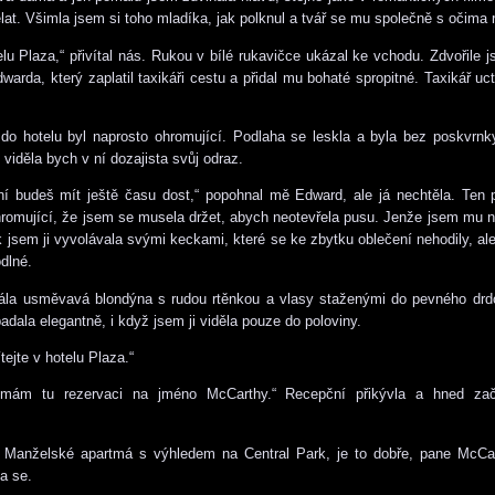
ělat. Všimla jsem si toho mladíka, jak polknul a tvář se mu společně s očima r
telu Plaza,“ přivítal nás. Rukou v bílé rukavičce ukázal ke vchodu. Zdvořile j
warda, který zaplatil taxikáři cestu a přidal mu bohaté spropitné. Taxikář uc
do hotelu byl naprosto ohromující. Podlaha se leskla a byla bez poskvrn
 viděla bych v ní dozajista svůj odraz.
í budeš mít ještě času dost,“ popohnal mě Edward, ale já nechtěla. Ten 
romující, že jsem se musela držet, abych neotevřela pusu. Jenže jsem mu n
k jsem ji vyvolávala svými keckami, které se ke zbytku oblečení nehodily, al
dlné.
tála usměvavá blondýna s rudou rtěnkou a vlasy staženými do pevného drd
dala elegantně, i když jsem ji viděla pouze do poloviny.
tejte v hotelu Plaza.“
 mám tu rezervaci na jméno McCarthy.“ Recepční přikývla a hned zač
. Manželské apartmá s výhledem na Central Park, je to dobře, pane McCar
a se.