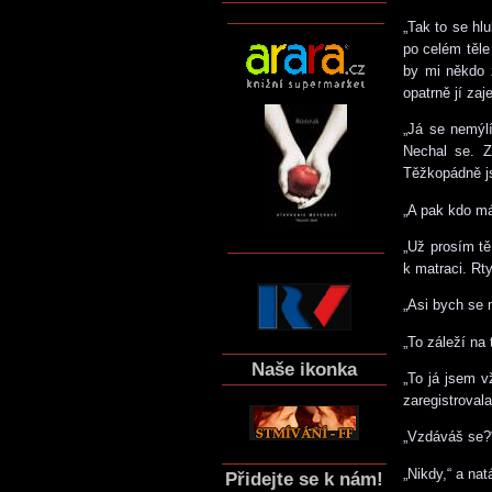
„Tak to se hl
po celém těle
by mi někdo z
opatrně jí zaj
„Já se nemýlí
Nechal se. Z
Těžkopádně js
„A pak kdo má
„Už prosím tě 
k matraci. Rt
„Asi bych se 
„To záleží na 
Naše ikonka
„To já jsem v
zaregistroval
„Vzdáváš se?
„Nikdy,“ a nat
Přidejte se k nám!