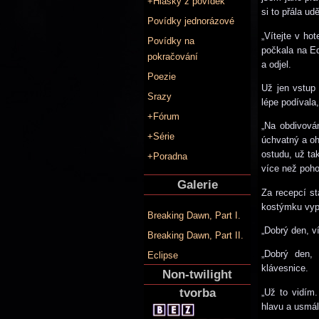
+Hlášky z povídek
si to přála ud
Povídky jednorázové
„Vítejte v ho
Povídky na
počkala na Ed
pokračování
a odjel.
Poezie
Už jen vstup 
Srazy
lépe podívala,
+Fórum
„Na obdivován
+Série
úchvatný a oh
ostudu, už ta
+Poradna
více než poho
Galerie
Za recepcí s
kostýmku vypa
Breaking Dawn, Part I.
„Dobrý den, ví
Breaking Dawn, Part II.
„Dobrý den,
Eclipse
klávesnice.
Non-twilight
tvorba
„Už to vidím
hlavu a usmál