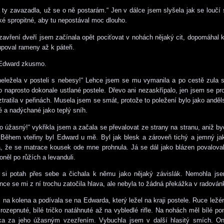
ty zavazadla, už se o ně postarám.“ Jen v dálce jsem slyšela jak se loučí
é spropitné, aby tu nepostával moc dlouho.
zavření dveří jsem začínala opět pociťovat v nohách nějaký cit, dopomáhal k
upoval rameny až k páteři.
 Edward zkusmo.
eležela v posteli s nebesy!“ Lehce jsem se mu vymanila a po cestě zula 
o naprosto dokonale ustlané postele. Dřevo ani nezaskřípalo, jen jsem se pro
ztratila v peřinách. Musela jsem se smát, protože to poležení bylo jako anděl
é a nadýchané jako teplý sníh.
to úžasný!“ vykřikla jsem a začala se převalovat ze strany na stranu, aniž by
 Během vteřiny byl Edward u mě. Byl jak blesk a zároveň tichý a jemný j
a, že se matrace kousek ode mne prohnula. Já se dál jako blázen povalova
oněl po růžích a levanduli.
m si potah přes sebe a čichala k němu jako nějaký závislák. Nemohla js
nce se mi z ní trochu zatočila hlava, ale nebyla to žádná překážka v radován
i na kolena a podívala se na Edwarda, který ležel na kraji postele. Ruce ležé
rozepnuté, bílé tričko natáhnuté až na vybledlé rifle. Na nohách měl bílé po
ka za jeho úžasným vzezřením. Vybuchla jsem v další hlasitý smích. On