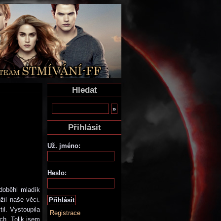
Hledat
Přihlásit
Už. jméno:
Heslo:
doběhl mladík
žil naše věci.
il. Vystoupila
Registrace
ch. Tolik jsem