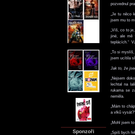
pozvednul pra
„Je tu něco 
jsem mu to mu
„Víš, co to j
jiné, ale mě
teplácích.“ V
„To si myslíš
jsem ucítila s
Jak to, že jse
„Nejsem dokon
lechtal na la
rukama se za
neměla.
„Mám to chápa
a vlků vysát?
„Mohl jsem to 
Sponzoři
„Spíš bych řek