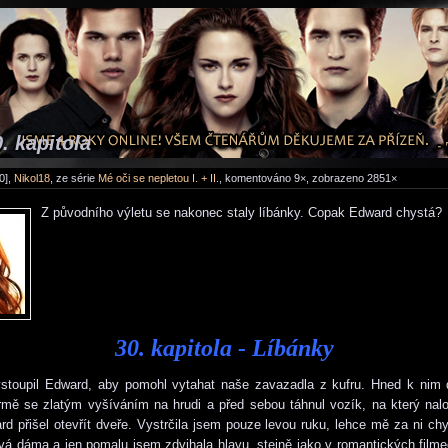
0. kapitola
0],
Nikol18
, ze série
Mé oči se nepletou I. + II.
, komentováno 9×, zobrazeno 2851×
Z původního výletu se nakonec staly líbánky. Copak Edward chystá?
30. kapitola - Líbánky
ystoupil Edward, aby pomohl vytahat naše zavazadla z kufru. Hned k nim 
rmě se zlatým vyšíváním na hrudi a před sebou táhnul vozík, na který nalo
d přišel otevřít dveře. Vystrčila jsem pouze levou ruku, lehce mě za ni chyt
vá dáma a jen pomalu jsem zdvihala hlavu, stejně jako v romantických filme