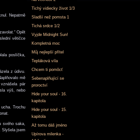
Tichý vidiecky život 1/3
knul. Nepatrně
Sladší než pomsta 1
Tichá srdce 1/2
zavolat.“ Opět
Vyjde Midnight Sun!
slední větičce
Kompletná moc
Můj nejlepší přítel
ala poslíčka,
Tepláková víla
Chcem ti pomôcť
zela z údivu.
 Naplňovalo mě
Sebenaplňující se
 vznášela pár
proroctví
sla výš, nebo
Hide your soul - 16.
kapitola
do ucha. Trochu
Hide your soul - 15.
onat.
kapitola
u svého saka,
Až tomu dáš jméno
. Slyšela jsem
Upírova milenka -