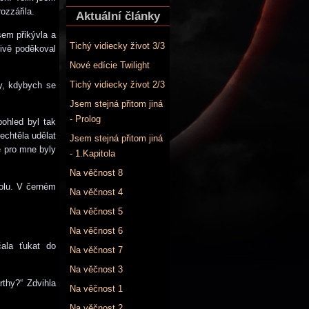
ozzářila.
Aktuální články
sem přikývla a
Tichý vidiecky život 3/3
tivě poděkoval
Nové edície Twilight
Tichý vidiecky život 2/3
ky, kdybych se
Jsem stejná přitom jiná
- Prolog
pohled byl tak
echtěla udělat
Jsem stejná přitom jiná
e pro mne byly
- 1.Kapitola
Na věčnost 8
olu. V černém
Na věčnost 4
Na věčnost 5
Na věčnost 6
ala ťukat do
Na věčnost 7
Na věčnost 3
thy?“ Zdvihla
Na věčnost 1
Na věčnost 2