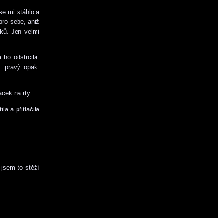
se mi stáhlo a
pro sebe, aniž
oků. Jen velmi
 ho odstrčila.
m pravý opak.
ček na rty.
la a přitlačila
 jsem to stěží