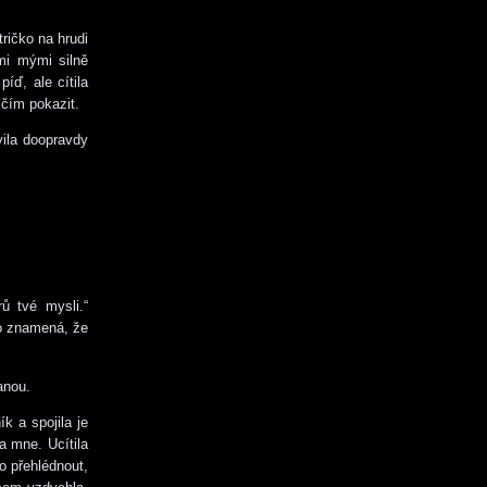
ričko na hrudi
mi mými silně
íď, ale cítila
ičím pokazit.
ovila doopravdy
ů tvé mysli.“
to znamená, že
anou.
k a spojila je
a mne. Ucítila
to přehlédnout,