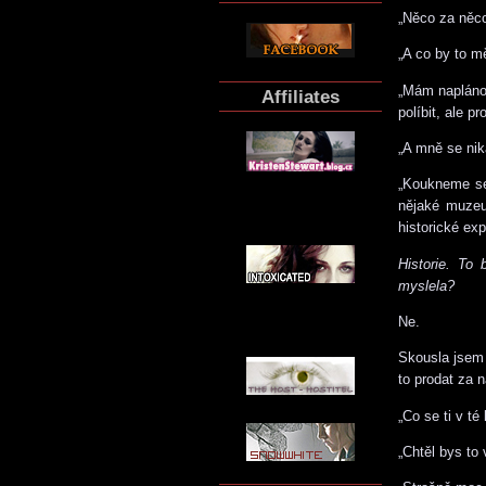
„Něco za něco
„A co by to m
„Mám naplánov
Affiliates
políbit, ale p
„A mně se nik
„Koukneme se
nějaké muzeu
historické ex
Historie. To
myslela?
Ne.
Skousla jsem 
to prodat za 
„Co se ti v t
„Chtěl bys to