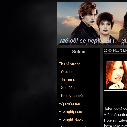
Mé oči se nepletou I. - 3
Sekce
22.03.2011 [19:0
Titulní strana
+O webu
+Jak na to
+Soutěže
+Profily autorů
+Zpovědnice
Jako první v
+Twilightpedie
v černé unifo
+Twilight News
Poté mi Edwar
jsem jako pra