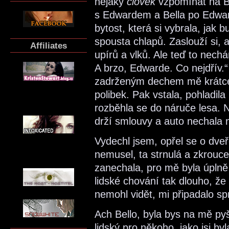
nějaký
člověk
vzpomínat na Be
s Edwardem a Bella po Edward
bytost, která si vybrala, jak 
spousta chlapů. Zaslouží si, a
Affiliates
upírů a vlků. Ale teď to nechá
A brzo, Edwarde. Co nejdřív.“
zadrženým dechem mě krátce o
polibek. Pak vstala, pohladi
rozběhla se do náruče lesa. 
drží smlouvy a auto nechala 
Vydechl jsem, opřel se o dveře
nemusel, ta strnulá a zkrouc
zanechala, pro mě byla úplně 
lidské chování tak dlouho, že
nemohl vidět, mi připadalo spr
Ach Bello, byla bys na mě py
lidský pro někoho, jako jsi byl