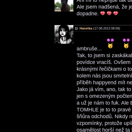
Ale jsem nadšená, že je
dopadne.
1)
Hanetka
(17.08.2013 08:58)
ambruše...
Tak, to jsem si zaskáka
povídce vracíš. Ovšem 
krásnými řečičkami o tom
kolem nás jsou smrtelní,
příběh happyend mít 
Jako já vím, ano, tak to
jen s omezeným počte
a už je nám to fuk. Ale
TOMHLE je to to pravé p
šňůra odchodů. Nikdy n
vzpomínky, protože upíř
osamělost horší než ta 