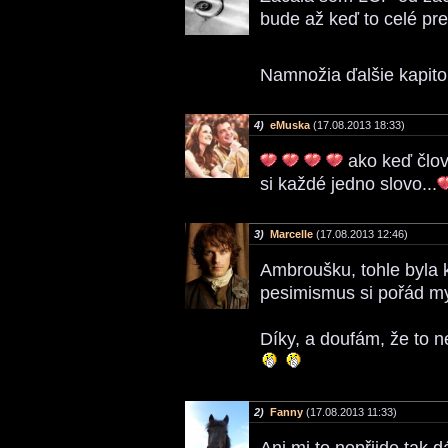
bude až keď to celé pre
Namnožia ďalšie kapito
4)
eMuska
(17.08.2013 18:33)
ako keď člov
si každé jedno slovo...
3)
Marcelle
(17.08.2013 12:46)
Ambroušku, tohle byla k
pesimismus si pořád my
Díky, a doufám, že to n
2)
Fanny
(17.08.2013 11:33)
Ani mi to nepřijde tak d