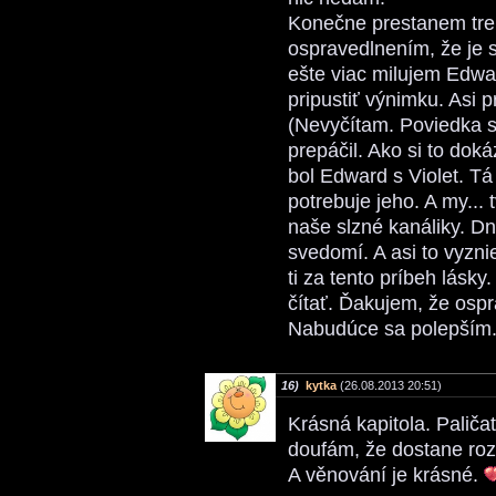
Konečne prestanem trep
ospravedlnením, že je 
ešte viac milujem Edwar
pripustiť výnimku. Asi pr
(Nevyčítam. Poviedka sa
prepáčil. Ako si to dok
bol Edward s Violet. T
potrebuje jeho. A my... 
naše slzné kanáliky. D
svedomí. A asi to vyzni
ti za tento príbeh lásky
čítať. Ďakujem, že osp
Nabudúce sa polepším.
16)
kytka
(26.08.2013 20:51)
Krásná kapitola. Paličat
doufám, že dostane roz
A věnování je krásné.