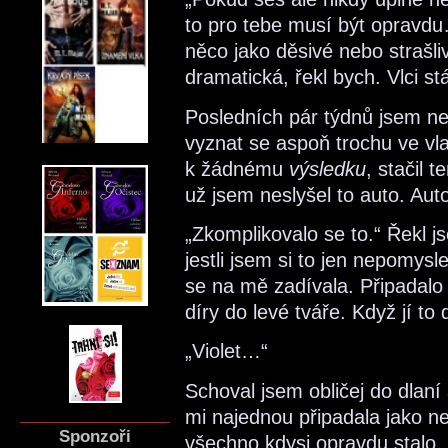
to pro tebe musí být opravdu…
něco jako děsivé nebo strašliv
dramatická, řekl bych. Vlci s
Posledních pár týdnů jsem ned
vyznat se aspoň trochu ve vla
k žádnému
výsledku
, stačil 
už jsem neslyšel to auto. Aut
„Zkomplikovalo se to.“ Řekl jse
jestli jsem si to jen nepomys
se na mě zadívala. Připadalo 
díry do levé tváře. Když jí to
„Violet…“
Schoval jsem obličej do dlaní
mi najednou připadala jako ne
Sponzoři
všechno kdysi opravdu stalo,