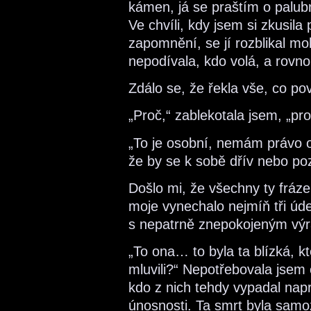
kámen, já se praštím o palub
Ve chvíli, kdy jsem si zkusila
zapomnění, se jí rozblikal mob
nepodívala, kdo volá, a rovno
Zdálo se, že řekla vše, co po
„Proč,“ zablekotala jsem, „pro
„To je osobní, nemám právo o 
že by se k sobě dřív nebo poz
Došlo mi, že všechny ty fráze
moje vynechalo nejmíň tři úd
s nepatrně znepokojeným výra
„To ona… to byla ta blízká, k
mluvili?“ Nepotřebovala jsem
kdo z nich tehdy vypadal napr
únosnosti. Ta smrt byla samo