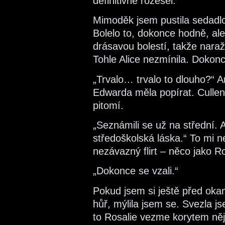
definitivně rozešel.“
Mimoděk jsem pustila sedadlo
Bolelo to, dokonce hodně, ale
drásavou bolestí, takže nara
Tohle Alice nezmínila. Dokonc
„Trvalo… trvalo to dlouho?“ 
Edwarda měla popírat. Culleno
pitomí.
„Seznámili se už na střední. 
středoškolská láska.“ To mi 
nezávazný flirt – něco jako R
„Dokonce se vzali.“
Pokud jsem si ještě před oka
hůř, mýlila jsem se. Svezla j
to Rosalie vezme korytem ně