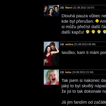
15)
Marvi
(21.08.2013 10:07)
Dlouhá pauza vůbec ne
kde byl přerušen.
Amb
si můžu přečíst další ř
další kapču!
14)
ambra
(21.08.2013 00:48)
Iwuško, kam ti mám po
13)
Iwka
(19.08.2013 21:34)
Tak jsem si nakonec da
jaký to byl skvělý nápa
že jsi to tak dokonale n
Já jim fandím od začát