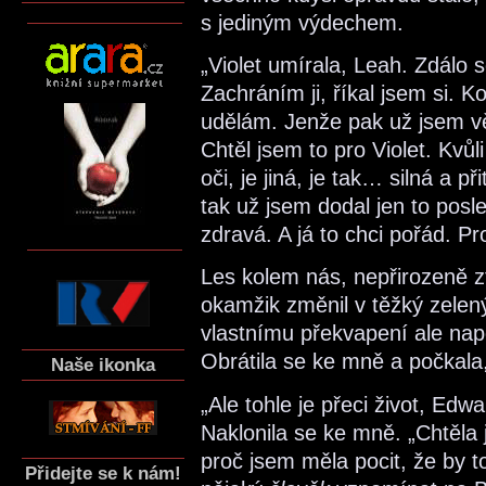
s jediným výdechem.
„Violet umírala, Leah. Zdálo 
Zachráním ji, říkal jsem si. 
udělám. Jenže pak už jsem věd
Chtěl jsem to pro Violet. Kvůl
oči, je jiná, je tak… silná a 
tak už jsem dodal jen to posle
zdravá. A já to chci pořád. Pr
Les kolem nás, nepřirozeně zt
okamžik změnil v těžký zelen
vlastnímu překvapení ale nap
Obrátila se ke mně a počkala,
Naše ikonka
„Ale tohle je přeci život, Edw
Naklonila se ke mně. „Chtěla j
proč jsem měla pocit, že by
Přidejte se k nám!