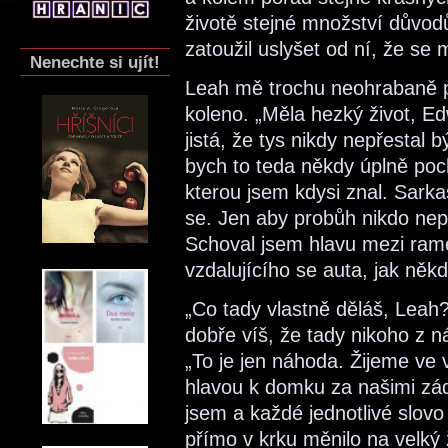
životě stejné množství důvod
zatoužil uslyšet od ní, že se
Nenechte si ujít!
Leah mě trochu neohrabaně pop
koleno. „Měla hezký život, Ed
jistá, že tys nikdy nepřestal 
bych to teda někdy úplně poch
kterou jsem kdysi znal. Sarka
se. Jen aby probůh nikdo nepo
Schoval jsem hlavu mezi rame
vzdalujícího se auta, jak někd
„Co tady vlastně děláš, Leah?
dobře víš, že tady nikoho z 
„To je jen náhoda. Žijeme ve
hlavou k domku za našimi zád
jsem a každé jednotlivé slov
přímo v krku měnilo na velký