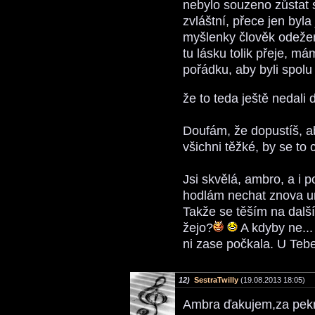
nebylo souzeno zůstat 
zvláštní, přece jen byla
myšlenky člověk odežene
tu lásku tolik přeje, má
pořádku, aby byli spolu
že to teda ještě nedali
Doufám, že dopustíš, ab
všichni těžké, by se to 
Jsi skvělá, ambro, a i p
hodlám nechat znova un
Takže se těším na další 
žejo?
A kdyby ne...
ni zase počkala. U Tebe 
12)
SestraTwilly
(19.08.2013 18:05)
Ambra ďakujem,za pekné