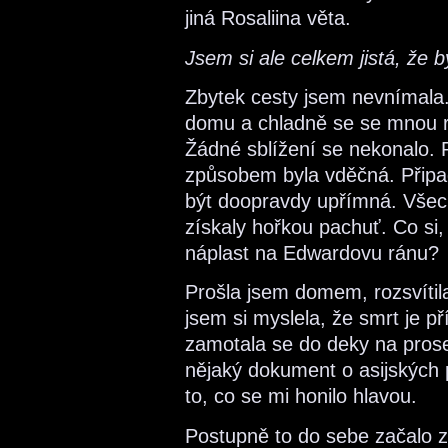
jiná Rosaliina věta.
Jsem si ale celkem jistá, že b
Zbytek cesty jsem nevnímala.
domu a chladně se se mnou roz
Žádné sblížení se nekonalo. 
způsobem byla vděčná. Připa
být doopravdy upřímná. Všechn
získaly hořkou pachuť. Co si,
náplast na Edwardovu ránu?
Prošla jsem domem, rozsvítil
jsem si myslela, že smrt je pří
zamotala se do deky na prose
nějaký dokument o asijských p
to, co se mi honilo hlavou.
Postupně to do sebe začalo 