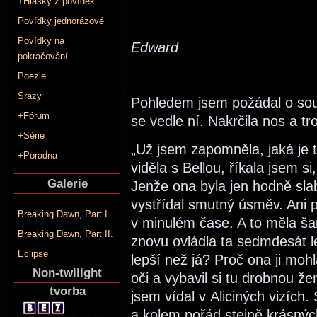
+Hlášky z povídek
Povídky jednorázové
Povídky na
Edward
pokračování
Poezie
Srazy
Pohledem jsem požádal o souh
+Fórum
se vedle ní. Nakrčila nos a tr
+Série
„Už jsem zapomněla, jaká je t
+Poradna
viděla s Bellou, říkala jsem s
Galerie
Jenže ona byla jen hodně sla
vystřídal smutný úsměv. Ani p
Breaking Dawn, Part I.
v minulém čase. A to měla ša
Breaking Dawn, Part II.
znovu ovládla ta sedmdesát let
Eclipse
lepší než já? Proč ona ji moh
Non-twilight
oči a vybavil si tu drobnou ž
tvorba
jsem vídal v Aliciných vizích
a kolem pořád stejně krásnýc