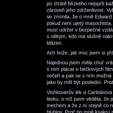
po ztrátě blízkého nejspíš kaž
zároveň jeho zdrženlivost. Vyb
se zmínila, že o mně Edward
pokud není ujetý masochista,
musí udržet v bezpečné vzdále
s někým, kdo má slušně nakr
blázen.
Ach bože, jak moc jsem si př
Najednou jsem měla chuť vráti
s ním plácat o béčkových film
večeři a pak se s ním možná 
jako by měl být poslední. Pr
Vishkoverův lék a Carlisleov
lávku, o níž jsem věděla, že 
mechem a že z ní stejně co 
hlubiny. Proč po mně ksakru 