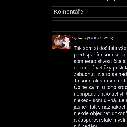
Komentáře
17)
Ivana
(30.08.2013 02:05)
Tak som si dočítala vš
pred spaním som si dop
som tento skvost čítala
dokonalé vetičky prišl
zabudnúť. Na to sa ned
Ja som tak strašne rada
Úplne sa mi u toho srdc
nepripadala ako úchyl, 
niekedy som divná. Lenže
jasne i tak v náznakoc
niekde objednať dokonče
a Jasperovi stále mysl
nič nedám.