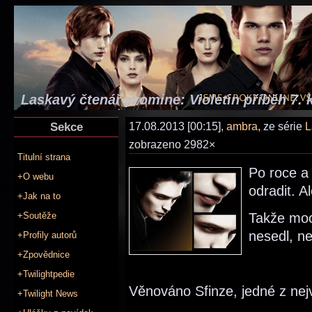
Laskavý čtenář promine: Violetin příběh 7. 
Sekce
17.08.2013 [00:15],
ambra
, ze série
L
zobrazeno 2982×
Titulní strana
Po roce a
+O webu
odradit. A
+Jak na to
+Soutěže
Takže moc
nesedl, ne
+Profily autorů
+Zpovědnice
+Twilightpedie
Věnováno Sfinze, jedné z nej
+Twilight News