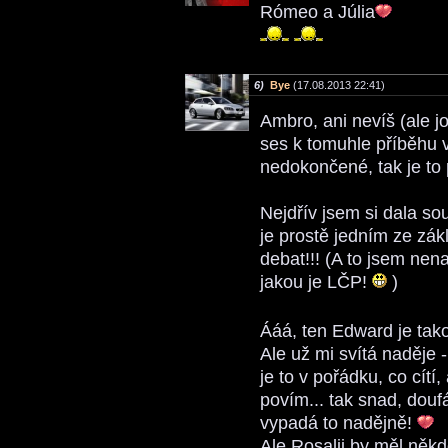
Rómeo a Júlia
6)
Bye
(17.08.2013 22:41)
Ambro, ani nevíš (ale jo
ses k tomuhle příběhu vr
nedokončené, tak je to 
Nejdřív jsem si dala so
je prostě jedním ze zá
debat!!! (A to jsem nen
jakou je LČP!
)
Ááá, ten Edward je tako
Ale už mi svítá naděje 
je to v pořádku, co cítí
povím... tak snad, dou
vypadá to nadějně!
Ale Rosalii by měl někd