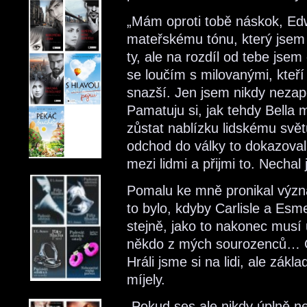
„Mám oproti tobě náskok, Edw
mateřskému tónu, který jsem o
ty, ale na rozdíl od tebe jsem
se loučím s milovanými, kteří
snazší. Jen jsem nikdy nezap
Pamatuju si, jak tehdy Bella 
zůstat nablízku lidskému svět
odchod do války to dokazoval.
mezi lidmi a přijmi to. Nechal js
Pomalu ke mně pronikal význa
to bylo, kdyby Carlisle a Esme
stejně, jako to nakonec musí 
někdo z mých sourozenců… O
Hráli jsme si na lidi, ale zák
míjely.
„Pokud ses ale nikdy úplně n