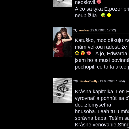
neoslovil.
A čo sa týka E.pozor pri
neublížila...
11)
ambra
(19.08.2013 17:22)
Katuško, moc děkuju za
mám velkou radost, že
. A jo, Edwarda
jsem ho a musí povinně
pochopil, co to ta akce 
10)
SestraTwilly
(19.08.2013 10:04)
Krásna kapitolka. Len 
vyrovnať a pohnúť sa ď
do...zlomyseľná
hnusoba. Leah tu u mňa
správna baba. Teším sa
Krásne venovanie,Sfing