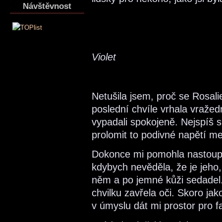
Návštěvnost
Violet
Netušila jsem, proč se Rosali
poslední chvíle vrhala vražed
vypadali spokojeně. Nejspíš s
prolomit to podivné napětí me
Dokonce mi pomohla nastoupit
kdybych nevěděla, že je jeho,
něm a po jemné kůži sedadel.
chvilku zavřela oči. Skoro ja
v úmyslu dát mi prostor pro f