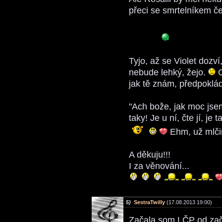
přeci se smrtelníkem č
Tyjo, až se Violet dozví
nebude lehký, žejo.
C
jak tě znám, předpokládá
"Ach bože, jak moc jse
taky! Je u ní, čte jí, j
Ehm, už mlč
A děkuju!!!
I za věnování...
5)
SestraTwilly
(17.08.2013 19:00)
Začala som LČP od zač