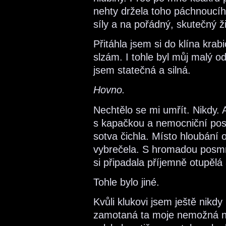
nehty držela toho páchnoucíh
síly a na pořádný, skutečný ži
Přitáhla jsem si do klína krab
slzám. I tohle byl můj malý o
jsem statečná a silná.
Hovno.
Nechtělo se mi umřít. Nikdy. An
s kapačkou a nemocniční poste
sotva čichla. Místo hloubání 
vybrečela. S hromadou posmr
si připadala příjemně otupělá
Tohle bylo jiné.
Kvůli klukovi jsem ještě nikd
zamotaná ta moje nemožná ne