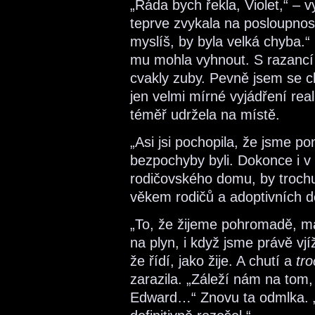
„Ráda bych řekla, Violet,“ – 
teprve zvykala na posloupnost
myslíš, by byla velká chyba.“
mu mohla vyhnout. S razancí 
cvakly zuby. Pevně jsem se ch
jen velmi mírné vyjádření real
téměř udržela na místě.
„Asi jsi pochopila, že jsme p
bezpochyby byli. Dokonce i v E
rodičovského domu, by troch
věkem rodičů a adoptivních dě
„To, že žijeme pohromadě, má
na plyn, i když jsme právě vj
že řídí, jako žije. A chutí a
tr
zarazila. „Záleží nám na tom, 
Edward…“ Znovu ta odmlka. 