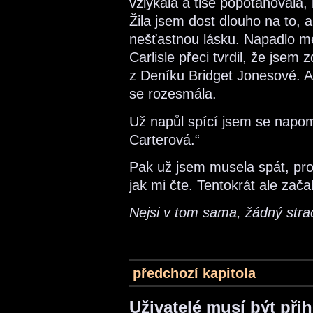
vzlykala a tiše popotahovala,
Žila jsem dost dlouho na to, ab
nešťastnou lásku. Napadlo mě
Carlisle přeci tvrdil, že jsem 
z Deníku Bridget Jonesové. A
se rozesmála.
Už napůl spící jsem se napome
Carterová.“
Pak už jsem musela spát, pro
jak mi čte. Tentokrát ale zača
Nejsi v tom sama, žádný stra
předchozí kapitola
Uživatelé musí být při