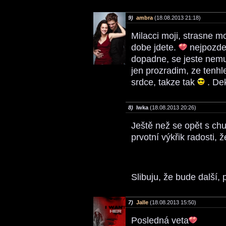
9)
ambra
(18.08.2013 21:18)
Milacci moji, strasne m
dobe jdete.
nejpozdej
dopadne, se jeste nemuz
jen prozradim, ze tenhl
srdce, takze tak
. Dek
8)
Iwka
(18.08.2013 20:26)
Ještě než se opět s ch
prvotní výkřik radosti, ž
Slibuju, že bude další, 
7)
Jalle
(18.08.2013 15:50)
Posledná veta