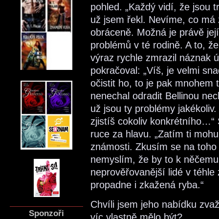
pohled. „Každý vidí, že jsou t
už jsem řekl. Nevíme, co má z
obráceně. Možná je právě její
problémů v té rodině. A to, 
výraz rychle zmrazil náznak 
pokračoval: „Víš, je velmi sn
očistit ho, to je pak mnohem t
nenechal odradit Bellinou nec
už jsou ty problémy jakékoliv
zjistíš cokoliv konkrétního…“
ruce za hlavu. „Zatím ti moh
známosti. Zkusím se na toho č
nemyslím, že by to k něčemu
neprověřovanější lidé v téhle
propadne i zkažená ryba.“
Chvíli jsem jeho nabídku zvaž
Sponzoři
víc vlastně mělo být?