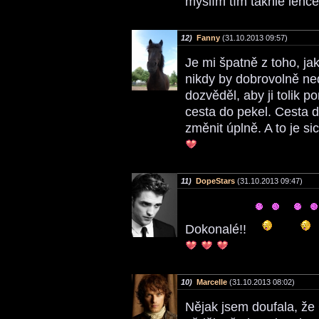
myslím tím takhle lehc
12)
Fanny
(31.10.2013 09:57)
Je mi špatně z toho, jak
nikdy by dobrovolně nedo
dozvěděl, aby ji tolik 
cesta do pekel. Cesta 
změnit úplně. A to je si
11)
DopeStars
(31.10.2013 09:47)
Dokonalé!!
10)
Marcelle
(31.10.2013 08:02)
Nějak jsem doufala, že 