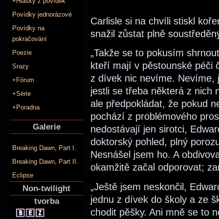
+Hlášky z povídek
Povídky jednorázové
Carlisle si na chvíli stiskl k
Povídky na
snažil zůstat plně soustředěn
pokračování
„Takže se to pokusím shrnout
Poezie
kteří mají v pěstounské péči č
Srazy
z dívek nic nevíme. Nevíme, 
+Fórum
jestli se třeba některá z nich
+Série
ale předpokládat, že pokud n
+Poradna
pochází z problémového pros
Galerie
nedostávají jen sirotci, Edwa
doktorský pohled, plný poro
Breaking Dawn, Part I.
Nesnášel jsem ho. A obdivov
Breaking Dawn, Part II.
okamžitě začal odporovat; za
Eclipse
„Ještě jsem neskončil, Edwarde
Non-twilight
jednu z dívek do školy a ze š
tvorba
chodit pěšky. Ani mně se to ne