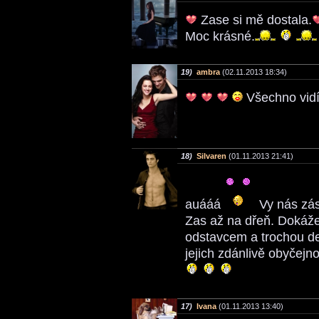
Zase si mě dostala.
Moc krásné.
19)
ambra
(02.11.2013 18:34)
Všechno vidí
18)
Silvaren
(01.11.2013 21:41)
auááá
Vy nás zás
Zas až na dřeň. Dokáže
odstavcem a trochou de
jejich zdánlivě obyčejno
17)
Ivana
(01.11.2013 13:40)