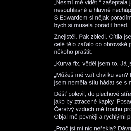
„Nesmí mě vidět,“ zašeptala
nesouhlasně a hlavně necháp
S Edwardem si nějak poradím.
bych si musela poradit hned.
Znejistěl. Pak zbledl. Cítila 
celé tělo zaťalo do obrovské 
někoho praštit.
„Kurva fix, věděl jsem to. Já 
„Můžeš mě vzít chvilku ven? 
jsem neměla sílu hádat se s 
Déšť polevil, do plechové stř
jako by ztracené kapky. Posadi
Čerstvý vzduch mě trochu pro
Objal mě pevněji a rychlými p
„Proč jsi mi nic neřekla? Dáv