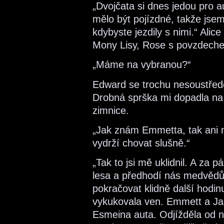
„Dvojčata si dnes jedou pro a
mělo být pojízdné, takže jsem 
kdybyste jezdily s nimi.“ Al
Mony Lisy, Rose s povzdeche
„Máme na vybranou?“
Edward se trochu nesoustředě
Drobná sprška mi dopadla na 
zimnice.
„Jak znám Emmetta, tak ani mo
vydrží chovat slušně.“
„Tak to jsi mě uklidnil. A za 
lesa a předhodí nás medvědům
pokračovat klidně další hodinu
vykukovala ven. Emmett a Jas
Esmeina auta. Odjížděla od n