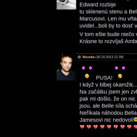
Edward rozbije
tu sklenenú stenu a Bel
Marcusovi. Len mu vŕta 
uvidel...boli by to dosť
V tom ešte bude niečo 
Krásne to rozvíjaš Amb
4)
Nosska
(30.10.2013 21:39)
PUSA!
I když v blbej okamžik..
Na začátku jsem jen zvl
pak mi došlo, že on ni
jsou, ale Belle síla sch
Neříkala náhodou Bella,
Jamesovi nic nedovolí