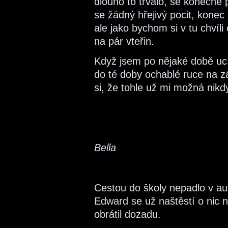
dlouho to trvalo, se konečně 
se žádný hřejivý pocit, konec
ale jako bychom si v tu chvíl
na pár vteřin.
Když jsem po nějaké době ucít
do té doby ochablé ruce na z
si, že tohle už mi možná nikd
Bella
Cestou do školy nepadlo v aut
Edward se už naštěstí o nic n
obrátil dozadu.