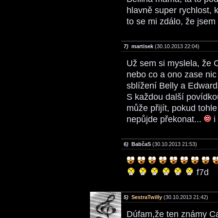
hlavně super rychlost, 
to se mi zdálo, že jsem
7)
martisek
(30.10.2013 22:04)
Už sem si myslela, že 
nebo co a ono zase ni
sblížení Belly a Edwar
S každou další povídko
může přijít, pokud tohl
nepůjde překonat...
i
6)
BabčaS
(30.10.2013 21:53)
f7d
5)
SestraTwilly
(30.10.2013 21:42)
Dúfam,že ten známy Carl