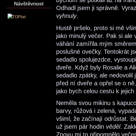
bychom se potkali až na franc
Návštěvnost
Odhadl jsem ji správně. Vyrazil
vyhnuly
.
Hustě pršelo, proto si mě všim
jako minulý večer. Pak si ale 
váhání zamířila mým směrem. 
poslušné ovečky. Tentokrát js
sedadlo spolujezdce, vystoupi
dveře. Když byly Rosalie a Al
sedadlo zpátky, ale nedovolil 
před ní dveře a opřel se o ně
jako bych celou cestu k jejic
Neměla svou mikinu s kapucou;
barvy, růžová i zelená, vypad
všiml, že začínají odrůstat. B
už jsem pár hodin
věděl
. Zakl
Znovu mi to připomnělo večery