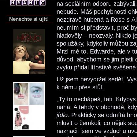
na sociálním odboru zabývali.
nebude. Máš pochybnosti ohled
Nenechte si ujít!
nezdravě hubená a Rose s Ali
neumím si představit, proč b
hladověly – neozvaly. Nikdo je
spolužáky, kdykoliv můžou zají
Mrzí mě to, Edwarde, ale v tu
důvod, abychom se jim pletli 
zvyku přidal lítostivě svěšené
Už jsem nevydržel sedět. Vysk
k němu přes stůl.
„Ty to nechápeš, tati. Kdybys
nahá. A tehdy v obchodě, když
jídlo
. Prakticky se odmítá hn
mluvit o čemkoli, co nějak souv
naznačil jsem ve vzduchu uvoz