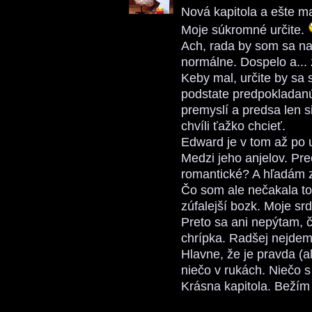
Nová kapitola a ešte ma
Moje súkromné určite.
Ach, rada by som sa na 
normálne. Dospelo a... 
Keby mal, určite by sa
podstate predpokladanú 
premyslí a predsa len s
chvíli ťažko chcieť.
Edward je v tom až po u
Medzi jeho anjelov. Pre
romantické? A hľadám z
Čo som ale nečakala to 
zúfalejší bozk. Moje sr
Preto sa ani nepýtam, č
chrípka. Radšej nejdem 
Hlavne, že je pravda (
niečo v rukách. Niečo 
Krásna kapitola. Bežím