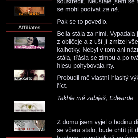
soustředit. Neustále jsem se r
se mohl podívat
za ně
.
Pak se to povedlo.
Affiliates
Bella stála za nimi. Vypadala j
z obličeje a z uší jí zmizel v
kalhotky. Nebyl v tom ani ná
stála, třásla se zimou a po tvá
hlesu pohybovala rty.
Probudil mě vlastní hlasitý vý
říct.
Takhle mě zabiješ, Edwarde.
Z domu jsem vyjel o hodinu d
se včera stalo, bude chtít jít