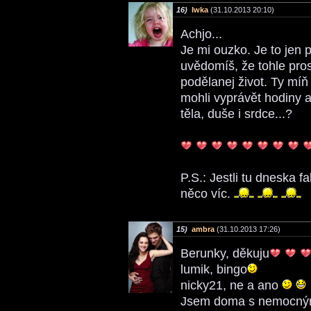
16)
Iwka
(31.10.2013 20:10)
Achjo...
Je mi ouzko. Je to jen p
uvědomíš, že tohle pros
podělanej život. Ty míň 
mohli vyprávět hodiny a
těla, duše i srdce...?
P.S.: Jestli tu dneska f
něco víc.
15)
ambra
(31.10.2013 17:26)
Berunky, děkuju
lumik, bingo
nicky21, ne a ano
Jsem doma s nemocným 