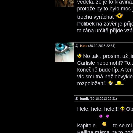
věděla, že je to kravina
protože by to bylo moc 
trochu vyráchat
Polibek na závěr je př
ta rána určitě přijde vzá
9)
Kate
(30.10.2013 22:31)
No tak , prosím, už 
Carlisle nepomohl? To.
konečně bude líp. A ten
víc smutná než obvykle
rozpoložení.
8)
lumik
(30.10.2013 22:31)
Hele, hele, hele!!!
Obj
kapitole
to se mi
Bellina máma, ta to pod