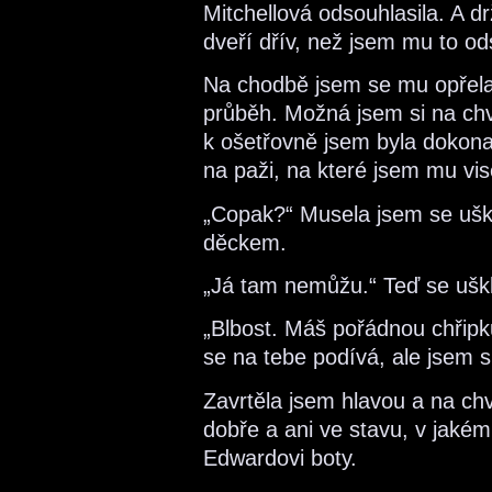
Mitchellová odsouhlasila. A 
dveří dřív, než jsem mu to ods
Na chodbě jsem se mu opřela
průběh. Možná jsem si na chv
k ošetřovně jsem byla dokona
na paži, na které jsem mu vis
„Copak?“ Musela jsem se ušk
děckem.
„Já tam nemůžu.“ Teď se uškl
„Blbost. Máš pořádnou chřipk
se na tebe podívá, ale jsem si
Zavrtěla jsem hlavou a na chv
dobře a ani ve stavu, v jakém
Edwardovi boty.