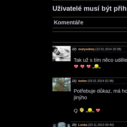
Uživatelé musí být při
Komentáře
22)
matysekmj
(22.01.2014 20:38)
Tak už s tím něco uděle
21)
leelee
(03.01.2014 02:38)
Potřebuje důkaz, má ho 
jinýho
Q
20)
Lenka
(03.11.2013 00:40)