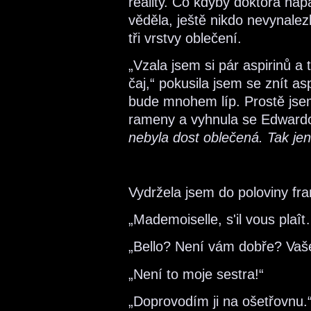
reality. Co kdyby doktora na
věděla, ještě nikdo nevynalez
tři vrstvy oblečení.
„Vzala jsem si pár aspirinů a
čaj,“ pokusila jsem se znít a
bude mnohem líp. Prostě jsem
rameny a vyhnula se Edward
nebyla dost oblečená. Tak je
Vydržela jsem do poloviny fra
„Mademoiselle, s'il vous plaî
„Bello? Není vám dobře? Vaš
„Není to moje sestra!“
„Doprovodím ji na ošetřovnu.“