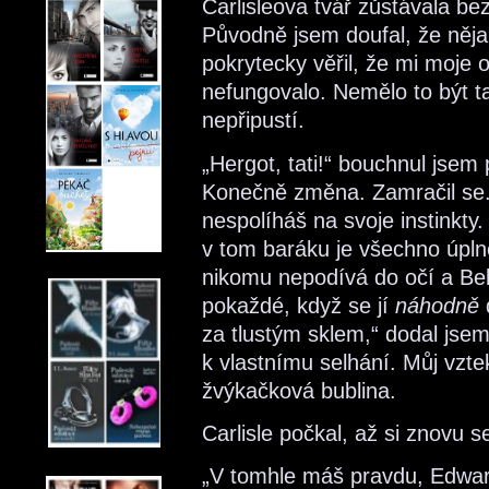
Carlisleova tvář zůstávala be
Původně jsem doufal, že něja
pokrytecky věřil, že mi moje 
nefungovalo. Nemělo to být t
nepřipustí.
„Hergot, tati!“ bouchnul jse
Konečně změna. Zamračil se. 
nespolíháš na svoje instinkt
v tom baráku je všechno úpln
nikomu nepodívá do očí a Bel
pokaždé, když se jí
náhodně
d
za tlustým sklem,“ dodal jsem 
k vlastnímu selhání. Můj vzte
žvýkačková bublina.
Carlisle počkal, až si znovu s
„V tomhle máš pravdu, Edwar