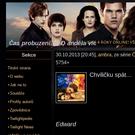
Čas probuzení 10 O anděla víc
Sekce
30.10.2013 [20:45],
ambra
, ze série
Č
5754×
Titulní strana
Chviličku spát...
+O webu
+Jak na to
+Soutěže
+Profily autorů
+Zpovědnice
+Twilightpedie
Edward
+Twilight News