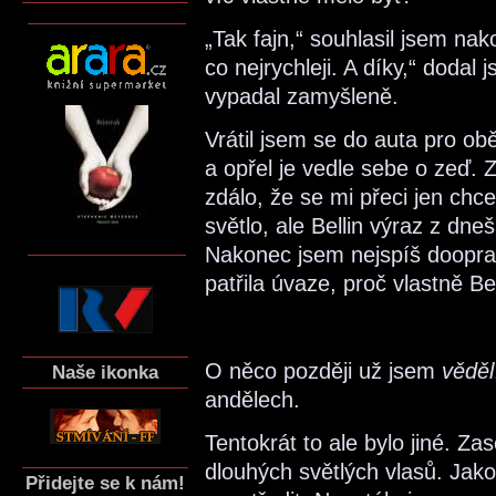
„Tak fajn,“ souhlasil jsem na
co nejrychleji. A díky,“ dodal
vypadal zamyšleně.
Vrátil jsem se do auta pro ob
a opřel je vedle sebe o zeď. 
zdálo, že se mi přeci jen chc
světlo, ale Bellin výraz z dne
Nakonec jsem nejspíš doopra
patřila úvaze, proč vlastně Be
O něco později už jsem
věděl
Naše ikonka
andělech.
Tentokrát to ale bylo jiné. Za
dlouhých světlých vlasů. Jako
Přidejte se k nám!