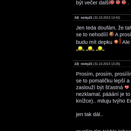
být večer další
.
14)
nicky21
(31.10.2013 13:42)
Jen teda doufám, že ta
se to nehodííí
A prosí
budu mít depku
Ale 
13)
nicky21
(31.10.2013 13:25)
Prosím, prosím, prosíí
se to pomaličku lepší a
zaslouží být šťastná
nezklamal, pááání je to 
knížce).. miluju tvýho 
jen tak dál..