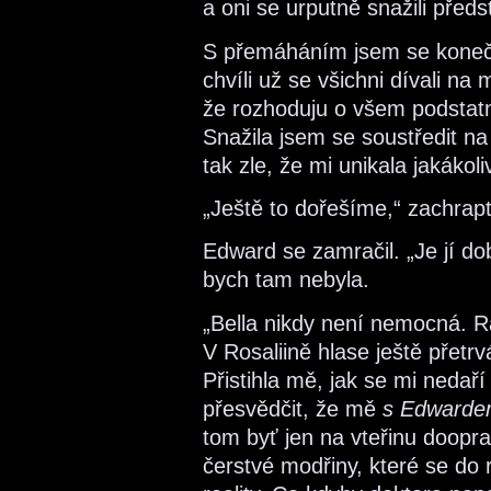
a oni se urputně snažili předst
S přemáháním jsem se konečně
chvíli už se všichni dívali na
že rozhoduju o všem podstatn
Snažila jsem se soustředit na 
tak zle, že mi unikala jakákol
„Ještě to dořešíme,“ zachrapt
Edward se zamračil. „Je jí do
bych tam nebyla.
„Bella nikdy není nemocná. Rá
V Rosaliině hlase ještě přetr
Přistihla mě, jak se mi nedař
přesvědčit, že mě
s Edward
tom byť jen na vteřinu doopr
čerstvé modřiny, které se do 