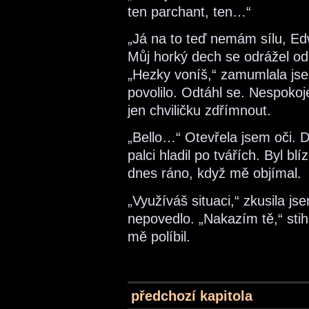
ten parchant, ten…“
„Já na to teď nemám sílu, E
Můj horký dech se odrážel od 
„Hezky voníš,“ zamumlala jsem
povolilo. Odtáhl se. Nespokoj
jen chviličku zdřímnout.
„Bello…“ Otevřela jsem oči. D
palci hladil po tvářích. Byl bl
dnes ráno, když mě objímal.
„Využíváš situaci,“ zkusila j
nepovedlo. „Nakazím tě,“ stihl
mě políbil.
předchozí kapitola