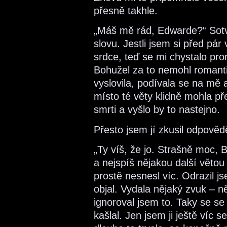
přesně takhle.
„Máš mě rád, Edwarde?“ Sotv
slovu. Jestli jsem si před pár
srdce, teď se mi chystalo pro
Bohužel za to nemohl romanti
vyslovila, podívala se na mě a
místo té věty klidně mohla 
smrti a vyšlo by to nastejno.
Přesto jsem jí zkusil odpověd
„Ty víš, že jo. Strašně moc, B
a nejspíš nějakou další větou
prostě nesnesl víc. Odrazil j
objal. Vydala nějaký zvuk – 
ignoroval jsem to. Taky se se
kašlal. Jen jsem ji ještě víc s