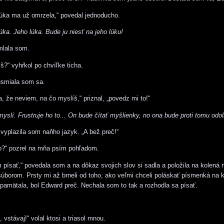
úka ma už omrzela,“ povedal jednoducho.
úka. Jeho lúka. Bude ju niesť na jeho lúku!
lala som.
?“ vyhŕkol po chvíľke ticha.
usmiala som sa.
, že neviem, na čo myslíš,“ priznal, „povedz mi to!“
myslí. Frustruje ho to... On bude čítať myšlienky, no ona bude proti tomu odol
yplazila som naňho jazyk. „A bež preč!“
?“ pozrel na mňa psím pohľadom.
ísať,“ povedala som a na dôkaz svojich slov si sadla a položila na kolená 
úborom. Prsty mi až brneli od toho, ako veľmi chceli poláskať písmenká na k
amätala, bol Edward preč. Nechala som to tak a rozhodla sa písať.
 vstávaj!“ volal ktosi a triasol mnou.