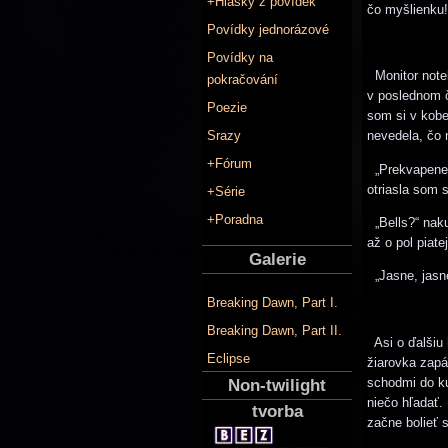
+Hlášky z povídek
čo myšlienku! 
Povídky jednorázové
Povídky na
Monitor noteb
pokračování
v poslednom č
Poezie
som si v kobe
Srazy
nevedela, čo 
+Fórum
„Prekvapene s
otriasla som 
+Série
+Poradna
„Bells?“ naku
až o pol piatej
Galerie
„Jasne, jasne
Breaking Dawn, Part I.
Breaking Dawn, Part II.
Asi o ďalšiu 
Eclipse
žiarovka zapá
schodmi do ku
Non-twilight
niečo hľadať.
tvorba
začne bolieť 