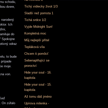
emu schodu,
Tichý vidiecky život 1/3
ebou dvere,
Sladší než pomsta 1
, narodený
Tichá srdce 1/2
ktor. Ich
Vyjde Midnight Sun!
uďmi,
Kompletná moc
amiluje do
.“ Spokojne
Můj nejlepší přítel
rotivný odraz
Tepláková víla
Chcem ti pomôcť
elu, to bude
Sebenaplňující se
 prípade
proroctví
tie moje.
Hide your soul - 16.
kna von.
kapitola
Hide your soul - 15.
kapitola
Až tomu dáš jméno
„Keď
. On zúfalo
Upírova milenka -