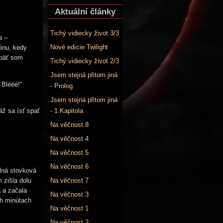
Aktuální články
Tichý vidiecky život 3/3
a –
Nové edície Twilight
inu, kedy
päť som
Tichý vidiecky život 2/3
Jsem stejná přitom jiná
 Blééé!“
- Prolog
Jsem stejná přitom jiná
áž sa ísť spať
- 1.Kapitola
Na věčnost 8
Na věčnost 4
Na věčnost 5
Na věčnost 6
ilná stovková
 zišla dolu
Na věčnost 7
 a začala
Na věčnost 3
ch minútach
Na věčnost 1
Na věčnost 2