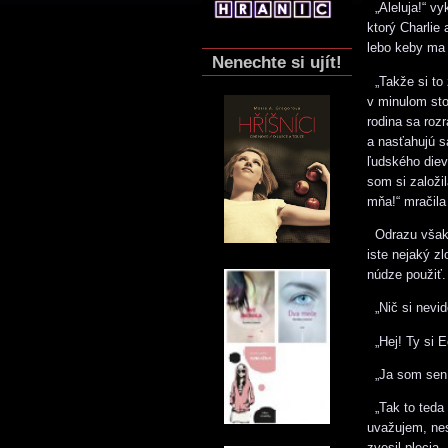
„Aleluja!“ vy
ktorý Charlie
lebo keby ma 
Nenechte si ujít!
„Takže si to 
v minulom stor
rodina sa roz
a nasťahujú s
ľudského diev
som si založi
mňa!“ mračila
Odrazu však v
iste nejaký z
núdze použiť.
„Nič si nevid
„Hej! Ty si E
„Ja som sen,“
„Tak to teda 
uvažujem, nes
zvesil plecia.