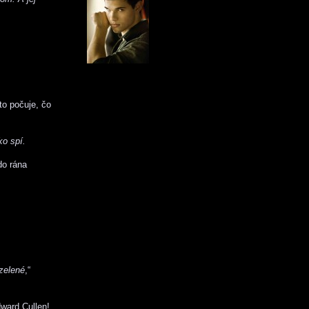
to počuje, čo
ko spí.
do rána
 zelené
,“
dward Cullen!