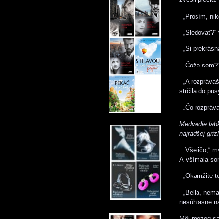
„Prosím, niko
„Sledovať?“ 
„Si prekrásna
„Čože som?
„A rozprávaš,
strčila do pus
„Čo rozpráva
Medvedie labk
najradšej griz
„Všeličo,“ my
A všímala som
„Okamžite to 
„Bella, nemala
nesúhlasne n
Môj mozog sa