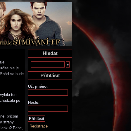
Hledat
ale
čite nie je
.. Snáď sa bude
Přihlásit
Už. jméno:
vybila ten
echádzala po
Heslo:
ne, pričom
y strany.
Registrace
lienku? Pche,