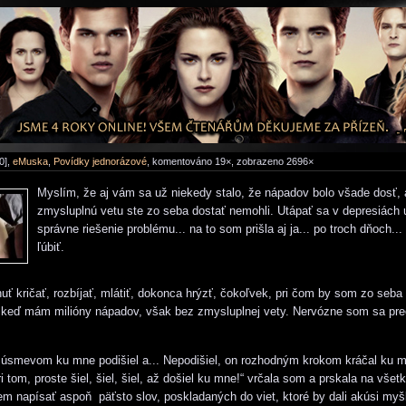
0],
eMuska
,
Povídky jednorázové
, komentováno 19×, zobrazeno 2696×
Myslím, že aj vám sa už niekedy stalo, že nápadov bolo všade dosť, 
zmysluplnú vetu ste zo seba dostať nemohli. Utápať sa v depresiách ur
správne riešenie problému... na to som prišla aj ja... po troch dňoch.
ľúbiť.
 kričať, rozbíjať, mlátiť, dokonca hrýzť, čokoľvek, pri čom by som zo seba 
 keď mám milióny nápadov, však bez zmysluplnej vety. Nervózne som sa pr
úsmevom ku mne podišiel a... Nepodišiel, on rozhodným krokom kráčal ku m
ri tom, proste šiel, šiel, šiel, až došiel ku mne!“ vrčala som a prskala na všetk
 napísať aspoň päťsto slov, poskladaných do viet, ktoré by dali akúsi myš