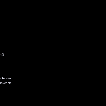
ná!
notebook
lávesnici.