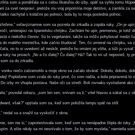
kríkla som a ponáhľala sa s celou škatuľou do izby, opäť sa vyhla tomu hlúp
 ani za svet neopraví, pretože mu vraj pripomína moje detstvo, a zamkla za s
tatko nachytal s koláčmi po polnoci, bola by to moja posledná polnoc.
zhrňme,“ veľavýznamne som sa pozrela do zrkadla a zopäla ruky. „On je upír
očí, umierajúci na španielsku chrípku. Zachráni ho upír, premenou, je totiž do
rastá o niekoľko členov. Sú to vegetariáni, takže sa môžu pohybovať medzi ľ
a do malého mestečka, kde začnú študovať. Ten, čo umieral na chrípku, sa z
čaťa, no to si uvedomí až neskôr, pretože ho omámi jej vôňa, a túži ju vysať
la ruky na prsiach. „No a čo ďalej? Čo ďalej? Há? Tak to mi už nepovieš, ty p
 som sa do zrkadla.
onku niečo zašramotilo a moje okno sa začalo otvárať. Dokelu, dokelu, dok
lodej! Poplašene som vzala do ruky prvé, čo som našla, a bola pripravená to v
 Do izby mi vhupla postava. Naše oči sa stretli. Boli rovnako vystrašené ako 
ela,“ povedal odrazu, „som len sen, snívam sa ti,“ vrtel hlavou a súkal sa z o
dward, však?“ opýtala som sa, keď som položila lampu späť na stôl.
 nedal sa a snažil sa vyskočiť z okna.
nie, sen nie si,“ zaprotestovala som, keď som sa nenápadne štipla do ruky. 
pím. A ešte nikdy sa mi nesnívalo o tom, že by som myslela,“ namietla som