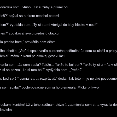
ovedala som. Stuhol. Zaťal zuby a privrel oči.
eš?“ spýtal sa a skoro nepohol perami.
em?“ vypískla som. „Ty si sa mi vterigal do izby hlboko v noci!“
eš?“ zopakoval svoju predošlú otázku.
 predsa hore,“ prevrátila som očami.
hol obočie. „Veď si spala vedľa pusteného počítača! Ja som ťa uložil a prikry
enia!“ mával rukami pri divokej gestikulácii.
azila som. „Ja som spala? Takže... Takže to bol sen? Takže ty si u mňa v s
z si sa priznal, že si tam bol?“ vydýchla som. „Prečo?“
, keď spíš,“ usmial sa, „a rozprávaš,“ dodal. Tak toto mi je nejaké povedomé
že som spala?“ pochybovačne som si ho premerala. Mlčky prikývol.
edkami končím! Už z toho začínam blúzniť, zaumienila som si, a vyrazila d
koviska.