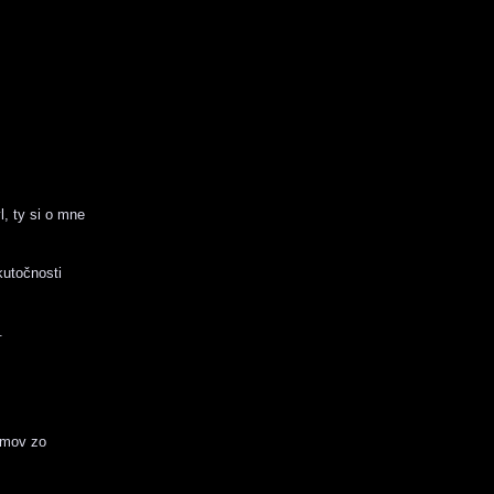
l, ty si o mne
kutočnosti
.
omov zo