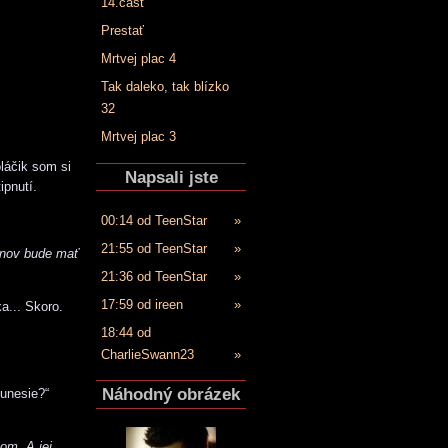
14.časť
Prestať
Mrtvej plac 4
Tak daleko, tak blízko
32
Mrtvej plac 3
oláčik som si
Napsali jste
ipnutí.
00:14 od TeenStar
»
21:55 od TeenStar
»
ánov bude mať
21:36 od TeenStar
»
17:59 od ireen
»
a... Skoro.
18:44 od
CharlieSwann23
»
Náhodný obrázek
 unesie?“
som. A jej