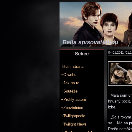
Bella spisovateľkou
Sekce
04.01.2011 [01:1
Titulní strana
+O webu
+Jak na to
+Soutěže
Mala som chuť
+Profily autorů
hnusný pocit,
izbe.
+Zpovědnice
+Twilightpedie
„So širokým 
sa... Nič sa p
+Twilight News
Prečo nemôžem