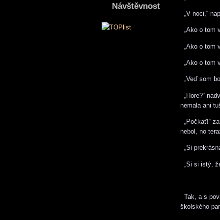
Návštěvnost
„V noci,“ nap
„Ako o tom vi
„Ako o tom vi
„Ako o tom vi
„Veď som bola
„Hore?“ nadvi
nemala ani tuš
„Počkať!“ zar
nebol, no tera
„Si prekrásna
„Si si istý, 
Tak, a s povi
školského par