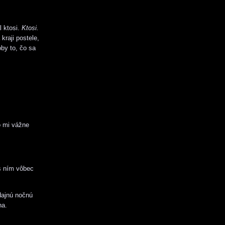
l ktosi.
Ktosi.
kraji postele,
by to, čo sa
o mi vážne
s ním vôbec
dajnú nočnú
na.