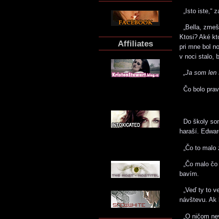
„Isto iste,“ 
„Bella, zmešk
Ktosi? Aké kt
Affiliates
pri mne bol n
v noci stalo, 
„Ja som len 
Čo bolo prav
Do školy som 
haraší. Edwar
„Čo to malo 
„Čo malo čo 
bavím.
„Veď ty to ve
návštevu. Ak 
„O ničom nev