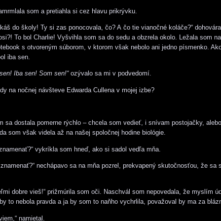
zamrmlala som a pretiahla si cez hlavu prikrývku.
áš do školy! Ty si zas ponocovala, čo? A čo tie vianočné koláče?“ dohovára
osi?! To bol Charlie! Vyšvihla som sa do sedu a obzrela okolo. Ležala som na 
otebook s otvoreným súborom, v ktorom však nebolo ani jedno písmenko. Ako
bol iba sen.
sen! Iba sen! Som sen!“
ozývalo sa mi v podvedomí.
dy na nočnej návšteve Edwarda Cullena v mojej izbe?
sa dostala pomerne rýchlo – chcela som vedieť, i snívam postojačky, aleb
da som však videla až na našej spoločnej hodine biológie.
znamenať?“ vykríkla som hneď, ako si sadol vedľa mňa.
znamenať?“ nechápavo sa na mňa pozrel, prekvapený skutočnosťou, že sa 
ľmi dobre vieš!“ prižmúrila som oči. Naschvál som nepovedala, že myslím ú
by to nebola pravda a ja by som to naňho vychrlila, považoval by ma za bláz
iem,“ namietal.