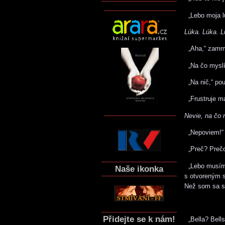
„Lebo moja l
Lúka. Lúka. L
„Aha,“ zamrm
„Na čo myslíš
„Na nič,“ po
„Frustruje ma
Nevie, na čo 
„Nepoviem!“ v
„Preč? Prečo
„Lebo musím p
Naše ikonka
s otvoreným s
Než som sa sp
Přidejte se k nám!
„Bella? Bells,