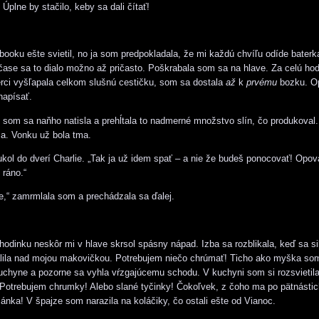
Úplne by stačilo, keby sa dali čítať!
ooku ešte svietil, no ja som predpokladala, že mi každú chvíľu odíde baterk
ase sa to dialo možno až pričasto. Poškrabala som sa na hlave. Za celú hod
rci vyšľapala celkom slušnú cestičku, som sa dostala
až
k
prvému
bozku. O
napísať.
om sa naňho natisla a prehĺtala to nadmerné množstvo slín, čo produkoval.
sa. Vonku už bola tma.
kol do dverí Charlie. „Tak ja už idem spať – a nie že budeš ponocovať! Opov
 ráno.“
,“ zamrmlala som a prechádzala sa ďalej.
hodinku neskôr mi v hlave skrsol spásny nápad. Izba sa rozblikala, keď sa s
lila nad mojou makovičkou. Potrebujem niečo chrúmať! Ticho ako myška som
chyne a pozorne sa vyhla vŕzgajúcemu schodu. V kuchyni som si rozsvietila
 Potrebujem chrumky! Alebo slané tyčinky! Čokoľvek, z čoho ma po pätnásti
sánka! V špajze som narazila na koláčiky, čo ostali ešte od Vianoc.