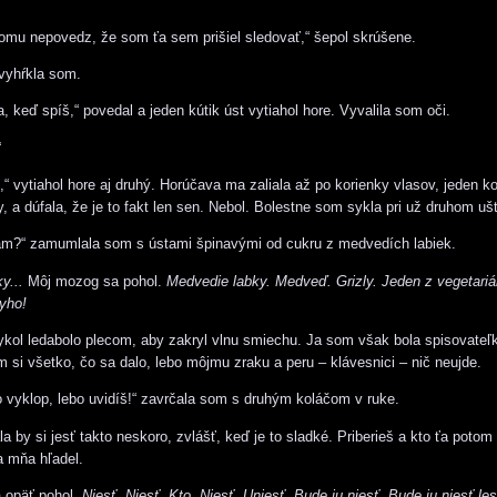
mu nepovedz, že som ťa sem prišiel sledovať,“ šepol skrúšene.
vyhŕkla som.
, keď spíš,“ povedal a jeden kútik úst vytiahol hore. Vyvalila som oči.
“
“ vytiahol hore aj druhý. Horúčava ma zaliala až po korienky vlasov, jeden k
y, a dúfala, že je to fakt len sen. Nebol. Bolestne som sykla pri už druhom ušt
m?“ zamumlala som s ústami špinavými od cukru z medvedích labiek.
y...
Môj mozog sa pohol.
Medvedie labky. Medveď. Grizly. Jeden z vegetari
lyho!
kol ledabolo plecom, aby zakryl vlnu smiechu. Ja som však bola spisovateľk
 si všetko, čo sa dalo, lebo môjmu zraku a peru – klávesnici – nič neujde.
vyklop, lebo uvidíš!“ zavrčala som s druhým koláčom v ruke.
 by si jesť takto neskoro, zvlášť, keď je to sladké. Priberieš a kto ťa potom
a mňa hľadel.
 opäť pohol.
Niesť. Niesť. Kto. Niesť. Uniesť. Bude ju niesť. Bude ju niesť le