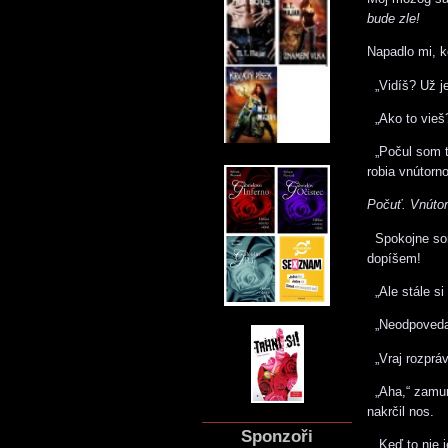
bude zle!
Napadlo mi, k
„Vidíš? Už je
„Ako to vieš?
„Počul som to
robia vnútorno
Počuť. Vnútor
Spokojne som
dopíšem!
„Ale stále si
„Neodpovedal
„Vraj rozprá
„Aha,“ zamuml
nakrčil nos.
Sponzoři
„Keď to nie j