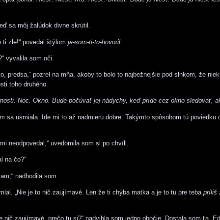
eď sa môj žalúdok divne skrútil.
 ti zle!“ povedal štýlom
ja-som-ti-to-hovoril
.
“ vyvalila som oči.
, predsa,“ pozrel na mňa, akoby to bolo to najbežnejšie pod slnkom, že niek
sti toho druhého.
nosti. Noc. Okno. Bude počúvať jej nádychy, keď príde cez okno sledovať, a
 sa usmiala. Ide mi to až nadmieru dobre. Takýmto spôsobom tú poviedku 
 mi neodpovedal,“ uvedomila som si po chvíli.
 na čo?“
vam,“ nadhodila som.
al. „Nie je to nič zaujímavé. Len že ti chýba matka a je to tu pre teba
príliš
e nič zaujímavé, prečo tu si?“ nadvihla som jedno obočie. Dostala som ťa, E