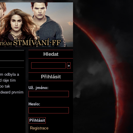
Hledat
em odbyla a
Přihlásit
d ráje tím
po tak
Už. jméno:
Edward prvním
Heslo:
Registrace