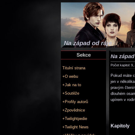
Na západ od ráje
Sekce
Na západ 
Počet kapitol: 9,
Titulní strana
Pokud máte ch
+O webu
jen v několik
+Jak na to
pravým čtením
+Soutěže
dlouhém osamě
upírem v rodin
+Profily autorů
+Zpovědnice
+Twilightpedie
Kapitoly
+Twilight News