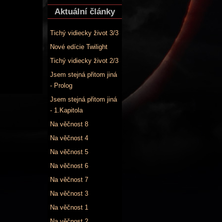
Aktuální články
Tichý vidiecky život 3/3
Nové edície Twilight
Tichý vidiecky život 2/3
Jsem stejná přitom jiná
- Prolog
Jsem stejná přitom jiná
- 1.Kapitola
Na věčnost 8
Na věčnost 4
Na věčnost 5
Na věčnost 6
Na věčnost 7
Na věčnost 3
Na věčnost 1
Na věčnost 2