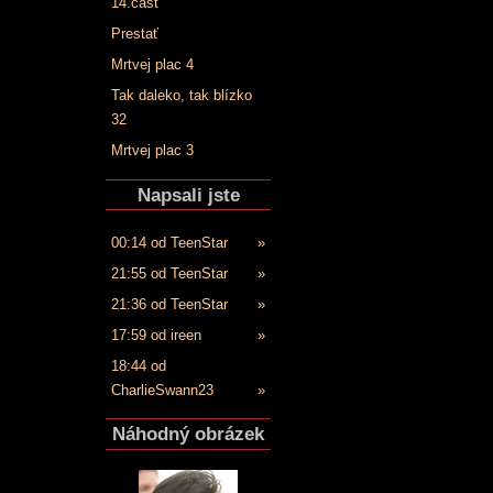
14.časť
Prestať
Mrtvej plac 4
Tak daleko, tak blízko
32
Mrtvej plac 3
Napsali jste
00:14 od TeenStar
»
21:55 od TeenStar
»
21:36 od TeenStar
»
17:59 od ireen
»
18:44 od
CharlieSwann23
»
Náhodný obrázek