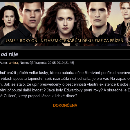
od ráje
 Autor:
ambra
, Nejnovější kapitola: 20.05.2010 [21:45]
uť prožít příběh velké lásky, kterou autorka série Stmívání poněkud nepráv
a větách spoustu tajemství spíš naznačila než odhalila, je pro vás Na západ o
. Jak se stalo, že upír přesvědčený o bezcennosti vlastní existence k sobě 
ní připoutal další bytosti? Jaké byly Edwardovy první roky? A skutečně je 
ě Cullenů, který propadl lásce k lidské dívce?
DOKONČENÁ