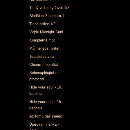
Tichý vidiecky život 1/3
Sladší než pomsta 1
Tichá srdce 1/2
Vyjde Midnight Sun!
Kompletná moc
Můj nejlepší přítel
Tepláková víla
Chcem ti pomôcť
Sebenaplňující se
proroctví
Hide your soul - 16.
kapitola
Hide your soul - 15.
kapitola
Až tomu dáš jméno
Upírova milenka -