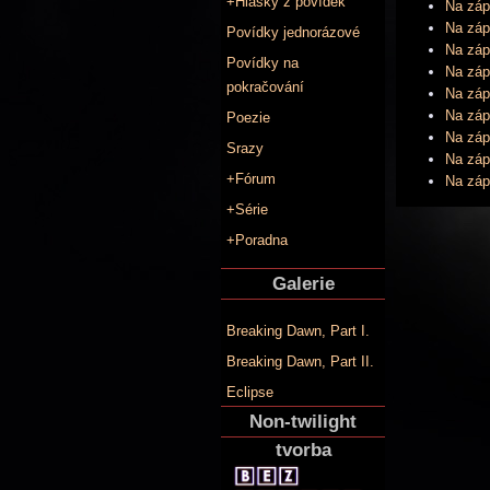
+Hlášky z povídek
Na záp
Na zápa
Povídky jednorázové
Na záp
Povídky na
Na záp
pokračování
Na záp
Na záp
Poezie
Na zápa
Srazy
Na zápa
+Fórum
Na záp
+Série
+Poradna
Galerie
Breaking Dawn, Part I.
Breaking Dawn, Part II.
Eclipse
Non-twilight
tvorba