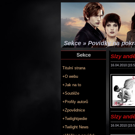
Sekce » Povídky na pok
Sekce
Slzy anděl
16.04.2010 [15:5
Titulní strana
+O webu
+Jak na to
+Soutěže
+Profily autorů
+Zpovědnice
Slzy anděl
+Twilightpedie
16.04.2010 [15:5
+Twilight News