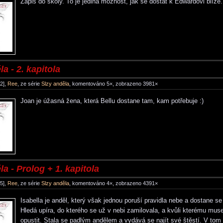
Zápis do školy. To je jediná možnost, jak se dostat k Edwardovi blíž
a - 2. kapitola
2],
Ree
, ze série
Slzy anděla
, komentováno 5×, zobrazeno 3981×
Joan je úžasná žena, která Bellu dostane tam, kam potřebuje :)
la - Prolog + 1. kapitola
5],
Ree
, ze série
Slzy anděla
, komentováno 4×, zobrazeno 4391×
Isabella je anděl, který však jednou poruší pravidla nebe a dostane s
Hledá upíra, do kterého se už v nebi zamilovala, a kvůli kterému mus
opustit. Stala se padlým andělem a vydává se najít své štěstí. V tom