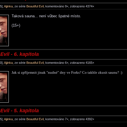
5],
Ajjinka
, ze série
Beautiful Evil
, komentováno 9×, zobrazeno 4374×
Taková sauna... není vůbec špatné místo.
(15+)
Evil - 6. kapitola
0],
Ajjinka
, ze série
Beautiful Evil
, komentováno 6×, zobrazeno 4165×
Jak si zpříjemnit jinak "nudné" dny ve Forks? Co takhle zkusit saunu? :)
Evil - 5. kapitola
5],
Ajjinka
, ze série
Beautiful Evil
, komentováno 7×, zobrazeno 4392×