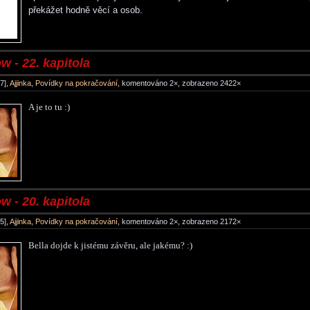
překážet hodně věcí a osob.
 - 22. kapitola
7],
Ajjinka
,
Povídky na pokračování
, komentováno 2×, zobrazeno 2422×
A je to tu :)
 - 20. kapitola
5],
Ajjinka
,
Povídky na pokračování
, komentováno 2×, zobrazeno 2172×
Bella dojde k jistému závěru, ale jakému? :)