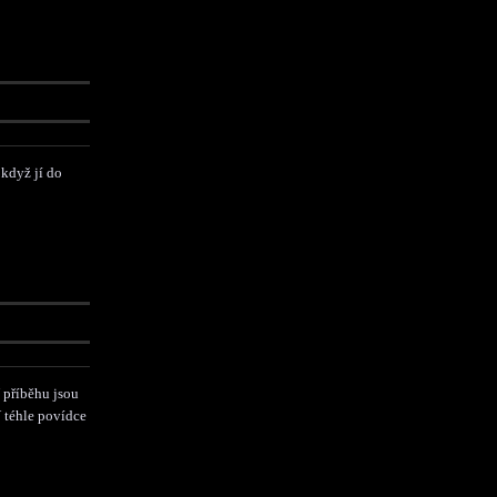
, když jí do
 příběhu jsou
V téhle povídce