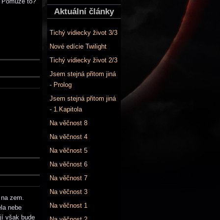
e. Pomůže to?
Aktuální články
Tichý vidiecky život 3/3
Nové edície Twilight
Tichý vidiecky život 2/3
Jsem stejná přitom jiná
- Prolog
Jsem stejná přitom jiná
- 1.Kapitola
Na věčnost 8
Na věčnost 4
Na věčnost 5
Na věčnost 6
Na věčnost 7
Na věčnost 3
e na zem.
Na věčnost 1
ela nebe
 jí však bude
Na věčnost 2