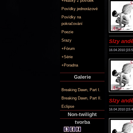
+Hlášky z povídek
Povídky jednorázové
Povídky na
pokračování
Poezie
Srazy
Slzy anděl
+Fórum
16.04.2010 [15:5
+Série
+Poradna
Galerie
Breaking Dawn, Part I.
Breaking Dawn, Part II.
Slzy andě
Eclipse
16.04.2010 [15:4
Non-twilight
tvorba