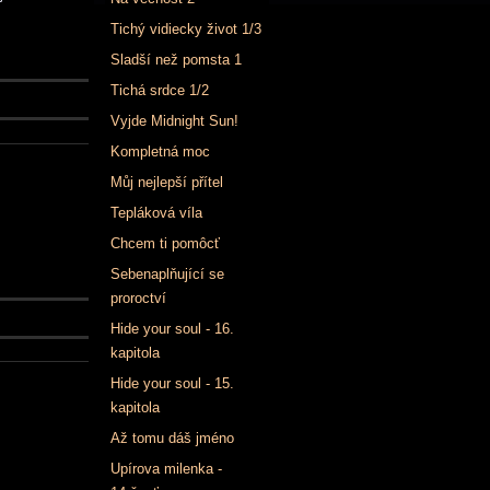
Tichý vidiecky život 1/3
Sladší než pomsta 1
Tichá srdce 1/2
Vyjde Midnight Sun!
Kompletná moc
Můj nejlepší přítel
Tepláková víla
Chcem ti pomôcť
Sebenaplňující se
proroctví
Hide your soul - 16.
kapitola
Hide your soul - 15.
kapitola
Až tomu dáš jméno
Upírova milenka -