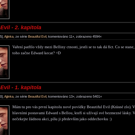
Evil - 2. kapitola
5],
Ajjinka
, ze série
Beautiful Evil
, komentováno 11×, zobrazeno 4594×
Vaření patřilo vždy mezi Belliny ctnosti, jestli se to tak dá říct. Co se stane
toho začne Edward kecat? =D
Evil - 1. kapitola
0],
Ajjinka
, ze série
Beautiful Evil
, komentováno 13×, zobrazeno 5401×
Mám tu pro vás první kapitolu nové povídky Beautiful Evil (Krásné zlo). V
hlavními postavami Edward s Bellou, kteří si užívají své bezmezné lásky. 
nečekejte žádnou akci, píšu ji především jako oddechovku :)