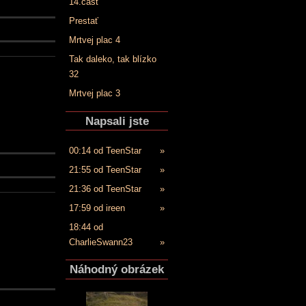
14.časť
Prestať
Mrtvej plac 4
Tak daleko, tak blízko
32
Mrtvej plac 3
Napsali jste
00:14 od TeenStar
»
21:55 od TeenStar
»
21:36 od TeenStar
»
17:59 od ireen
»
18:44 od
CharlieSwann23
»
Náhodný obrázek