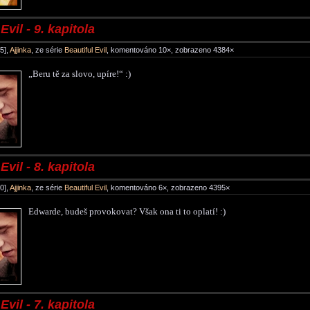
Evil - 9. kapitola
5],
Ajjinka
, ze série
Beautiful Evil
, komentováno 10×, zobrazeno 4384×
„Beru tě za slovo, upíre!“ :)
Evil - 8. kapitola
0],
Ajjinka
, ze série
Beautiful Evil
, komentováno 6×, zobrazeno 4395×
Edwarde, budeš provokovat? Však ona ti to oplatí! :)
Evil - 7. kapitola