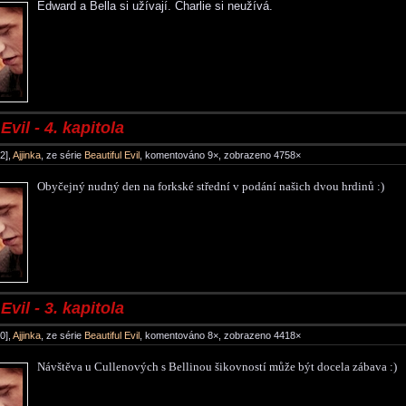
Edward a Bella si užívají. Charlie si neužívá.
Evil - 4. kapitola
2],
Ajjinka
, ze série
Beautiful Evil
, komentováno 9×, zobrazeno 4758×
Obyčejný nudný den na forkské střední v podání našich dvou hrdinů :)
Evil - 3. kapitola
0],
Ajjinka
, ze série
Beautiful Evil
, komentováno 8×, zobrazeno 4418×
Návštěva u Cullenových s Bellinou šikovností může být docela zábava :)