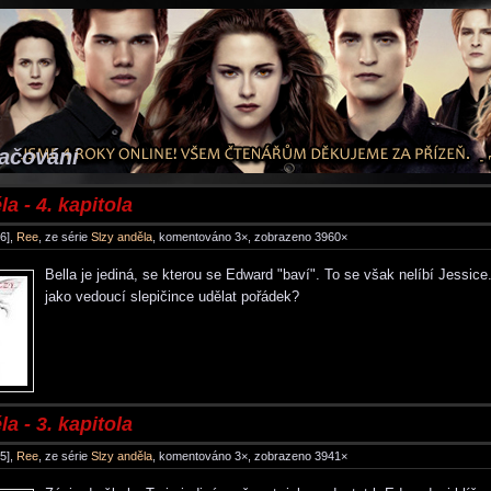
račování
a - 4. kapitola
6],
Ree
, ze série
Slzy anděla
, komentováno 3×, zobrazeno 3960×
Bella je jediná, se kterou se Edward "baví". To se však nelíbí Jessice
jako vedoucí slepičince udělat pořádek?
a - 3. kapitola
5],
Ree
, ze série
Slzy anděla
, komentováno 3×, zobrazeno 3941×