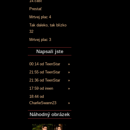
14.časť
Prestať
Mrtvej plac 4
Tak daleko, tak blízko
32
Mrtvej plac 3
Napsali jste
00:14 od TeenStar
»
21:55 od TeenStar
»
21:36 od TeenStar
»
17:59 od ireen
»
18:44 od
CharlieSwann23
»
Náhodný obrázek