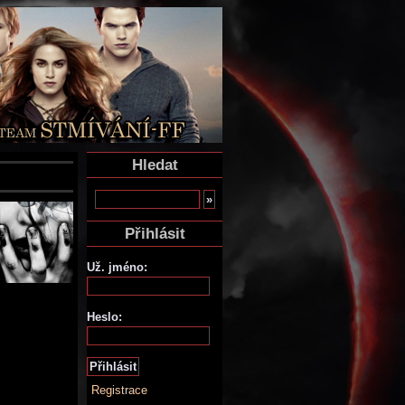
Hledat
Přihlásit
Už. jméno:
Heslo:
Registrace