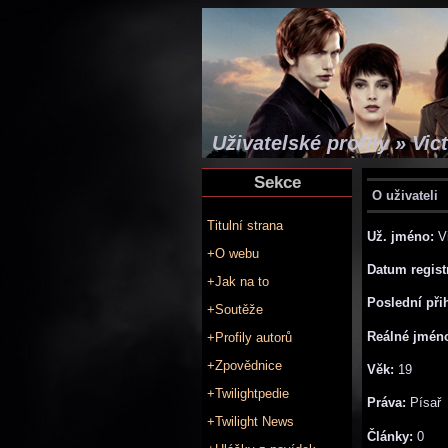
Uživatelské profily » Vic
Sekce
O uživateli
Titulní strana
Už. jméno:
Vi
+O webu
Datum regist
+Jak na to
Poslední při
+Soutěže
Reálné jmén
+Profily autorů
+Zpovědnice
Věk:
19
+Twilightpedie
Práva:
Písař
+Twilight News
Články:
0