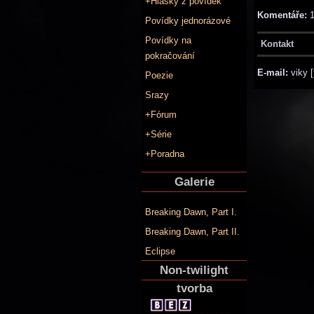
+Hlášky z povídek
Komentáře:
Povídky jednorázové
Povídky na
Kontakt
pokračování
E-mail:
viky [
Poezie
Srazy
+Fórum
+Série
+Poradna
Galerie
Breaking Dawn, Part I.
Breaking Dawn, Part II.
Eclipse
Non-twilight
tvorba