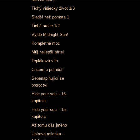
Tichý vidiecky život 1/3
Sladší než pomsta 1
Tichá srdce 1/2
Vyjde Midnight Sun!
Kompletná moc
Můj nejlepší přítel
Tepláková víla
Chcem ti pomôcť
Sebenaplňující se
proroctví
Hide your soul - 16.
kapitola
Hide your soul - 15.
kapitola
Až tomu dáš jméno
Upírova milenka -