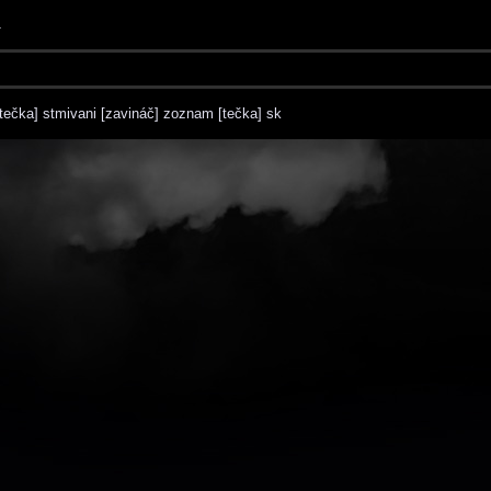
1
tečka] stmivani [zavináč] zoznam [tečka] sk