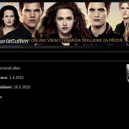
toriaCullen
ctoriaCullen
race:
1.4.2015
hlášení:
16.5.2015
o: