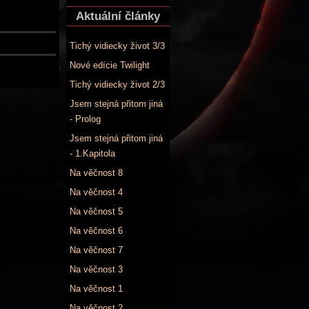
Aktuální články
Tichý vidiecky život 3/3
Nové edície Twilight
Tichý vidiecky život 2/3
Jsem stejná přitom jiná
- Prolog
Jsem stejná přitom jiná
- 1.Kapitola
Na věčnost 8
Na věčnost 4
Na věčnost 5
Na věčnost 6
Na věčnost 7
Na věčnost 3
Na věčnost 1
Na věčnost 2