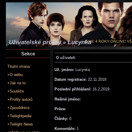
Uživatelské profily » Lucynka
Sekce
O uživateli
Titulní strana
Už. jméno:
Lucynka
+O webu
Datum registrace:
22.11.2018
+Jak na to
Poslední přihlášení:
16.2.2019
+Soutěže
Reálné jméno:
+Profily autorů
+Zpovědnice
Práva:
+Twilightpedie
Články:
0
+Twilight News
Komentáře:
1