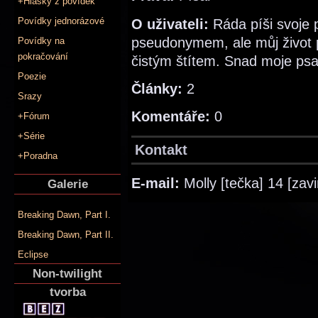
+Hlášky z povídek
Povídky jednorázové
O uživateli:
Ráda píši svoje 
pseudonymem, ale můj život p
Povídky na
pokračování
čistým štítem. Snad moje psan
Poezie
Články:
2
Srazy
Komentáře:
0
+Fórum
+Série
Kontakt
+Poradna
E-mail:
Molly [tečka] 14 [zav
Galerie
Breaking Dawn, Part I.
Breaking Dawn, Part II.
Eclipse
Non-twilight
tvorba