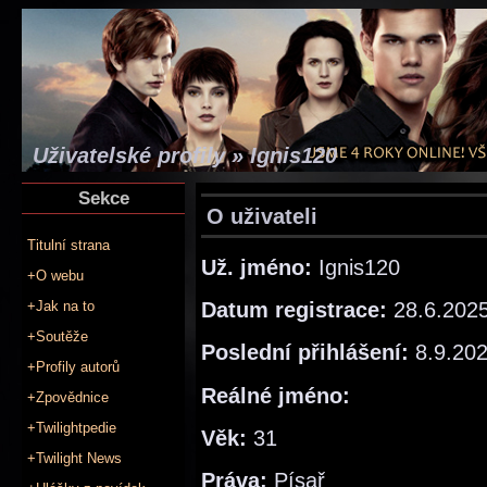
Uživatelské profily » Ignis120
Sekce
O uživateli
Titulní strana
Už. jméno:
Ignis120
+O webu
Datum registrace:
28.6.202
+Jak na to
+Soutěže
Poslední přihlášení:
8.9.20
+Profily autorů
Reálné jméno:
+Zpovědnice
+Twilightpedie
Věk:
31
+Twilight News
Práva:
Písař