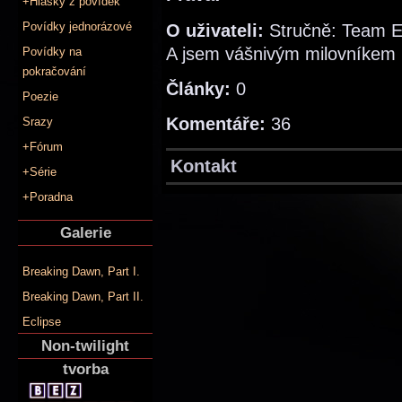
+Hlášky z povídek
Povídky jednorázové
O uživateli:
Stručně: Team Edw
A jsem vášnivým milovníkem
Povídky na
pokračování
Články:
0
Poezie
Komentáře:
36
Srazy
+Fórum
Kontakt
+Série
+Poradna
Galerie
Breaking Dawn, Part I.
Breaking Dawn, Part II.
Eclipse
Non-twilight
tvorba