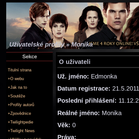
Uživatelské profily » Monika
Sekce
O uživateli
Titulní strana
Už. jméno:
Edmonka
+O webu
Datum registrace:
21.5.201
+Jak na to
+Soutěže
Poslední přihlášení:
11.12.
+Profily autorů
Reálné jméno:
Monika
+Zpovědnice
+Twilightpedie
Věk:
0
+Twilight News
Práva: