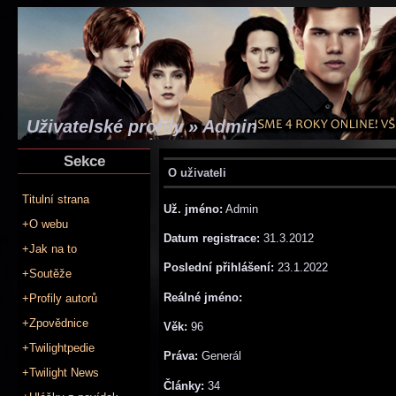
Uživatelské profily » Admin
Sekce
O uživateli
Titulní strana
Už. jméno:
Admin
+O webu
Datum registrace:
31.3.2012
+Jak na to
Poslední přihlášení:
23.1.2022
+Soutěže
Reálné jméno:
+Profily autorů
+Zpovědnice
Věk:
96
+Twilightpedie
Práva:
Generál
+Twilight News
Články:
34