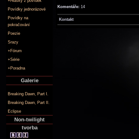
+Hlášky z povídek
Komentáře:
14
Povídky jednorázové
Povídky na
Kontakt
pokračování
Poezie
Srazy
+Fórum
+Série
+Poradna
Galerie
Breaking Dawn, Part I.
Breaking Dawn, Part II.
Eclipse
Non-twilight
tvorba