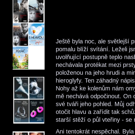
Ještě byla noc, ale světlejší 
pomalu blíží svítání. Leželi 
uvolňující postupně teplo nas
nechávala protékat mezi prst
položenou na jeho hrudi a mi
hieroglyfy. Ten záhadný nápis
Nohy až ke kolenům nám omýv
mě nechává odpočinout. On od
své tváři jeho pohled. Můj od
otočit hlavu a zařídit tak sc
starší stěží o půl vteřiny - 
Ani tentokrát nespěchal. Byla