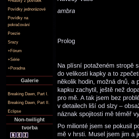
+Hlášky z povídek
Povídky jednorázové
ambra
Povídky na
pokračování
Poezie
Prolog
Srazy
+Fórum
+Série
Na plísní potaženém stropě s
+Poradna
do velikosti kapky a to zpečeti
Galerie
několik hodin, možná dnů, a 
kapku zachytil, ještě než dop
Breaking Dawn, Part I.
pro mě. A tak jsem bez probl
Breaking Dawn, Part II.
v detailech liší od slzy – obsaž
Eclipse
náznak spojitosti mě téměř v
Non-twilight
Po milionté jsem se pokusil p
tvorba
mě v hrsti. Musel jsem jim a 