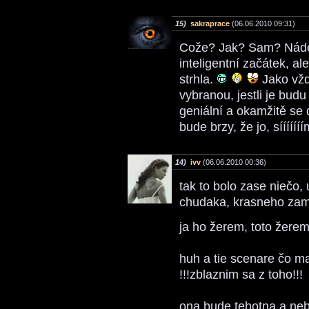
15)
sakraprace
(06.06.2010 09:31)
Cože? Jak? Sam? Nádec
inteligentní začátek, a
strhla.
Jako vžd
vybranou, jestli je budu
geniální a okamžitě se 
bude brzy, že jo, síííííí
14)
ivv
(06.06.2010 00:36)
tak to bolo zase niečo,
chudaka, krasneho zam
ja ho žerem, toto žerem
huh a tie scenare čo ma
!!!zblaznim sa z toho!!!
ona bude tehotna a nebu