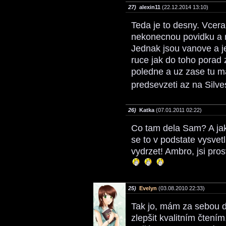
27)
alexin11
(22.12.2014 13:10)
Teda je to desny. Vcer
nekonecnou povidku a ri
Jednak jsou vanove a j
ruce jak do toho porad
poledne a uz zase tu 
predsevzeti az na Silve
26)
Katka
(07.01.2011 02:22)
Co tam dela Sam? A jak
se to v podstate vysvet
vydrzet! Ambro, jsi pro
25)
Evelyn
(03.08.2010 22:33)
Tak jo, mám za sebou d
zlepšit kvalitním čtení