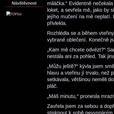
miláčka.“ Evidentně nečekal
Návštěvnost
loket, a sevřela mě, jako by s
jejího mučení na mě neplatí. 
přivlekla.
Rozhlédla se a během vteřin
vybrané oblečení. Konečně js
„Kam mě chcete odvézt?“ Sa
nestála ani za pohled. Tak jin
„Můžu ještě?“ kývla jsem sm
hlavu a vteřinu jí trvalo, než 
setkávala, většinou neměli dos
pláč.
„Máš minutu,“ pronesla mrazi
Zavřela jsem za sebou a dopřá
stisknout k sobě nevyspáním 