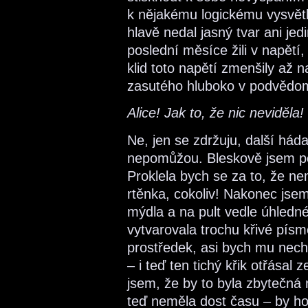
k nějakému logickému vysvětl
hlavě nedal jasný tvar ani j
poslední měsíce žili v napětí
klid toto napětí zmenšily až 
zasutého hluboko v podvědo
Alice! Jak to, že nic neviděla!
Ne, jen se zdržuju, další háda
nepomůžou. Bleskově jsem pos
Proklela bych se za to, že ne
rtěnka, cokoliv! Nakonec jsem
mýdla a na pult vedle úhledn
vytvarovala trochu křivé pís
prostředek, asi bych mu nec
– i teď ten tichý křik otřásal 
jsem, že by to byla zbytečná
teď neměla dost času – by ho