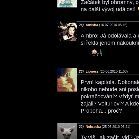
Začátek byl ohromný, co
na další vývoj událostí
24)
Amisha
(16.07.2010 08:46)
Ambro! Já odolávala a c
si řekla jenom nakoukn
23)
Lioness
(26.06.2010 11:03)
První kapitola. Dokonal
nikoho nebude ani posle
pokračocvání? Vždyť m
zajali? Volturiovi? A kd
Proboha... proč?
22)
Nebraska
(25.06.2010 06:21)
Ty víš, jak začít, viď? 