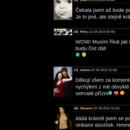
19)
Ewik
(15.06.2010 09:44)
Čekala jsem až bude pá
Je to jiné, ale stejně kr
18)
Pehy
(12.06.2010 09:49)
WOW! Musím říkat jak 
budu číst dál!
17)
ambra
(07.06.2010 22:06)
Děkuji všem za koment
vychýlení z mé obvyklé
setrvalé přízni
16)
Silvaren
(07.06.2010 16:31)
áááá krásně jsem se po
vlnkami slovíček. Hmmm