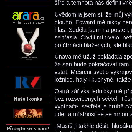
šíře a temnota nás definitivně 
Uvědomila jsem si, že můj výk
dlouho. Edward mě nikdy nene
hlas. Seděla jsem na posteli,
se třásla. Chvíli mi trvalo, 
po čtrnácti blažených, ale hl
Únava mě užuž pokládala zpět
že sen bude pokračovat tam, 
vstát. Měsíční světlo vykrajov
ložnice, haly i kuchyně, tak
Ostrá zářivka ledničky mě při
bez rozsvícených světel. Těs
Naše ikonka
vypínače, sevřela je hrubě
ciz
úder a místnost se se mnou z
„Musíš ji takhle děsit, hlupák
Přidejte se k nám!