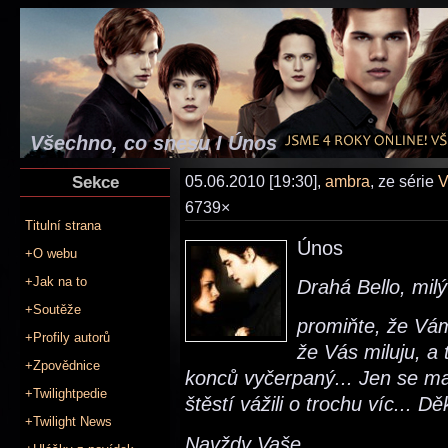
Všechno, co snesu I Únos
Sekce
05.06.2010 [19:30],
ambra
, ze série
V
6739×
Titulní strana
Únos
+O webu
+Jak na to
Drahá Bello, mil
+Soutěže
promiňte, že Vám
+Profily autorů
že Vás miluju, a
+Zpovědnice
konců vyčerpaný... Jen se ma
+Twilightpedie
štěstí vážili o trochu víc... Dě
+Twilight News
Navždy Vaše