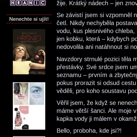
žije. Krátký nádech – jen znov
Se závistí jsem si vzpomněl 
Nenechte si ujít!
četl. Nikdy nechyběla postava
vodu, kus plesnivého chleba, 
jen kobku, která – kdybych po
nedovolila ani natáhnout si no
Navzdory strnulé pozici těla
přestávky. Své srdce jsem um
seznamu – prvním a zbytečný
pokus prorazit si odsud cest
věděli, pro koho soustavu po
Věřil jsem, že když se nenechá
máme větší šanci. Ale moje v
kapka vody ji málem v okamži
Bello, proboha, kde jsi?!