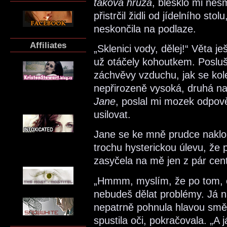
taková hrůza
, blesklo mi ne
přistrčil židli od jídelního st
neskončila na podlaze.
Affiliates
„Sklenici vody, dělej!“ Věta j
už otáčely kohoutkem. Poslušn
záchvěvy vzduchu, jak se ko
nepřirozeně vysoká, druhá n
Jane
, poslal mi mozek odpově
usilovat.
Jane se ke mně prudce naklon
trochu hysterickou úlevu, že
zasyčela na mě jen z pár cen
„Hmmm, myslím, že po tom, co
nebudeš dělat problémy. Já n
nepatrně pohnula hlavou směr
spustila oči, pokračovala. „A 