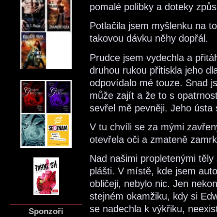
pomalé polibky a doteky způso
Potlačila jsem myšlenku na to
takovou dávku něhy dopřál.
Prudce jsem vydechla a přitáhl
druhou rukou přitiskla jeho d
odpovídalo mé touze. Snad j
může zajít a že to s opatrnos
sevřel mě pevněji. Jeho ústa 
V tu chvíli se za mými zavře
otevřela oči a zmateně zamrk
Nad našimi propletenými těly
plášti. V místě, kde jsem aut
obličeji, nebylo nic. Jen nek
stejném okamžiku, kdy si Edw
se nadechla k výkřiku, neexis
Sponzoři