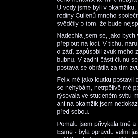
U vody jsme byli v okamžiku.
rodiny Cullenů mnoho společn
svědčily o tom, že bude nejsp
Nadechla jsem se, jako bych 
přeplout na lodi. V tichu, n
o záď, zapůsobil zvuk mého 
bubnu. V zadní části člunu s
postava se obrátila za tím z
Felix mě jako loutku postavil d
se nehýbám, netrpělivě mě po
rýsovala ve studeném svitu mě
ani na okamžik jsem nedokáza
před sebou.
Pomalu jsem přivykala tmě a 
Esme - byla opravdu velmi ja