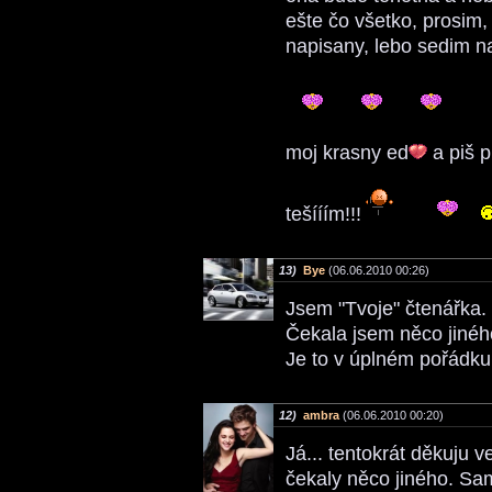
ešte čo všetko, prosim
napisany, lebo sedim na 
moj krasny ed
a piš p
tešííím!!!
13)
Bye
(06.06.2010 00:26)
Jsem "Tvoje" čtenářka.
Čekala jsem něco jiného
Je to v úplném pořádku!
12)
ambra
(06.06.2010 00:20)
Já... tentokrát děkuju v
čekaly něco jiného. Sama