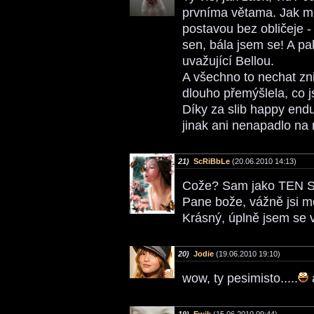
prvníma větama. Jak mě
postavou bez obličeje 
sen, bála jsem se! A p
uvažující Bellou.
A všechno to nechat zn
dlouho přemýšlela, co j
Díky za slib happy endu
jinak ani nenapadlo na
21)
ScRiBbLe
(20.06.2010 14:13)
Cože? Sam jako TEN
Pane bože, vážně jsi m
Krásný, úplně jsem se 
20)
Jodie
(19.06.2010 19:10)
wow, ty pesimisto.....