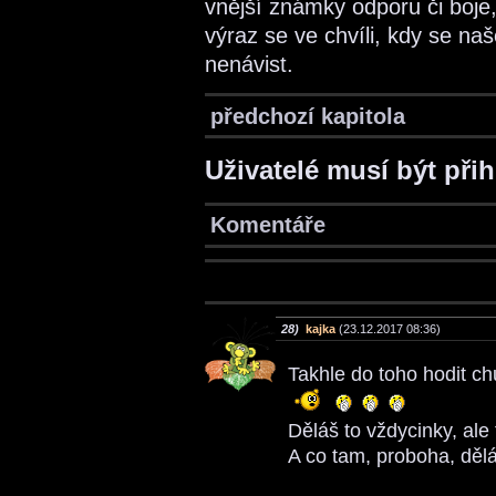
vnější známky odporu či boje,
výraz se ve chvíli, kdy se naš
nenávist.
předchozí kapitola
Uživatelé musí být při
Komentáře
28)
kajka
(23.12.2017 08:36)
Takhle do toho hodit c
Děláš to vždycinky, ale 
A co tam, proboha, dě