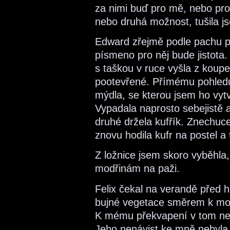
za nimi buď pro mě, nebo pr
nebo druhá možnost, tušila j
Edward zřejmě podle pachu poz
písmeno pro něj bude jistota.
s taškou v ruce vyšla z koup
pootevřené. Přímému pohledu 
mýdla, se kterou jsem ho vytv
Vypadala naprosto sebejistě a 
druhé držela kufřík. Znechuc
znovu hodila kufr na postel a
Z ložnice jsem skoro vyběhla,
modřinám na paži.
Felix čekal na verandě před
bujné vegetace směrem k moř
K mému překvapení v tom neby
Jeho nenávist ke mně nebyla