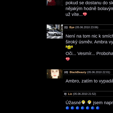
pokud se dostanu do sl
nějakým hodně bolavým 
už víte...
11)
Bye
(05.06.2010 23:06)
Není na tom nic k smích
široký úsměv. Ambra vyp
Oči... Vesmír... Proboha
10)
BlackBeauty
(05.06.2010 22:01)
Ambro, zatím to vypad
9)
Liz
(05.06.2010 21:52)
Úžasné
jsem napnu