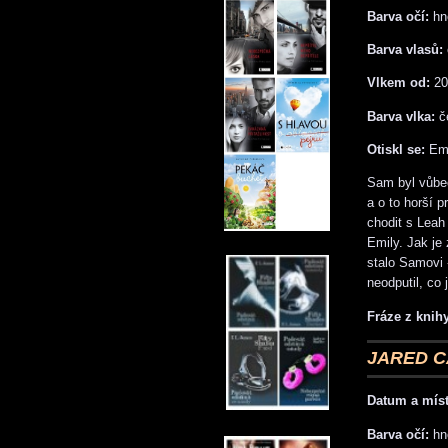
Barva očí:
hn
Barva vlasů:
Vlkem od:
20
Barva vlka:
č
Otiskl se:
Emi
Sam byl vůbec
a o to horší p
chodit s Leah 
Emily. Jak je
stalo Samovi 
neodputil, co j
Fráze z knihy
JARED 
Datum a míst
Barva očí:
hn