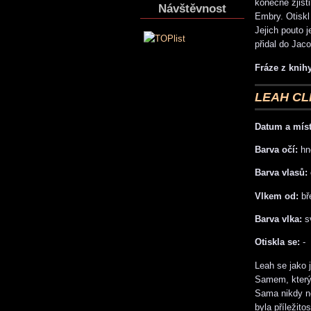
konečně zjisti
Návštěvnost
Embry. Otiskl
Jejich pouto 
přidal do Jac
Fráze z knihy
LEAH C
Datum a míst
Barva očí:
hn
Barva vlasů:
Vlkem od:
bř
Barva vlka:
sv
Otiskla se:
-
Leah se jako 
Samem, který j
Sama nikdy ne
byla příležit