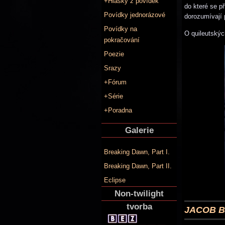
+Hlášky z povídek
do které se p
Povídky jednorázové
dorozumívají
Povídky na
O quileutskýc
pokračování
Poezie
Srazy
+Fórum
+Série
+Poradna
Galerie
Breaking Dawn, Part I.
Breaking Dawn, Part II.
Eclipse
Non-twilight
tvorba
JACOB 