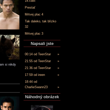
14.časť
Prestať
Mrtvej plac 4
Tak daleko, tak blízko
32
Mrtvej plac 3
Napsali jste
00:14 od TeenStar
»
21:55 od TeenStar
»
am si nikdy
21:36 od TeenStar
»
17:59 od ireen
»
18:44 od
CharlieSwann23
»
Náhodný obrázek