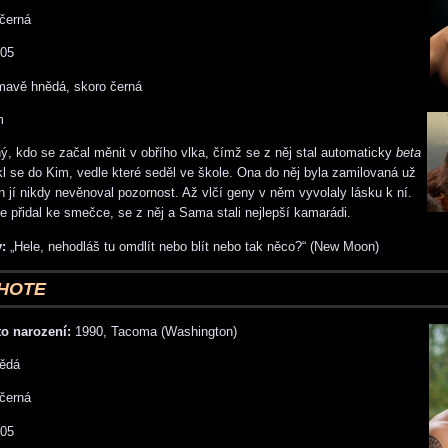
černá
05
avě hnědá, skoro černá
m
hý, kdo se začal měnit v obřího vlka, čímž se z něj stal automaticky
beta
l se do Kim, vedle které seděl ve škole. Ona do něj byla zamilovaná už
n jí nikdy nevěnoval pozornost. Až vlčí geny v něm vyvolaly lásku k ní.
e přidal ke smečce, se z něj a Sama stali nejlepší kamarádi.
:
„Hele, nehodláš tu omdlít nebo blít nebo tak něco?“ (New Moon)
HOTE
o narození:
1990, Tacoma (Washington)
ědá
černá
05