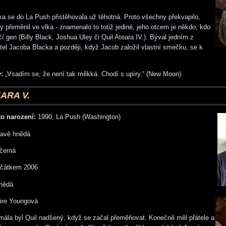
 se do La Push přistěhovala už těhotná. Proto všechny překvapilo,
 přeměnil ve vlka - znamenalo to totiž jediné, jeho otcem je někdo, kdo
í gen (Billy Black, Joshua Uley či Quil Ateara IV.). Býval jedním z
átel Jacoba Blacka a později, když Jacob založil vlastní smečku, se k
:
„Vsadím se, že není tak měkká. Chodí s upíry.“ (New Moon)
ARA V.
o narození:
1990, La Push (Washington)
avě hnědá
černá
čátkem 2006
nědá
ire Youngová
mála byl Quil nadšený, když se začal přeměňovat. Konečně měl přátele a