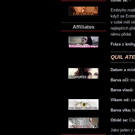
Otiskl se:
-
Embryho matka
když se Embry
v sobě měl vlč
Affiliates
nejlepších př
němu přidal.
Fráze z knihy
QUIL ATE
Datum a míst
Barva očí:
tm
Barva vlasů:
Vlkem od:
za
Barva vlka:
h
Otiskl se:
Cla
Jako jeden z 