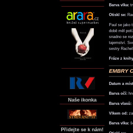
Barva vlka:
t
Otiskl se:
Rac
Paul se jako t
době měl potí
snadno se rozz
tajemství. Sv
sestry Rachel
Fráze z knihy
EMBRY 
Datum a míst
Barva očí:
hn
Naše ikonka
Barva vlasů:
Vlkem od:
za
Barva vlka:
š
Přidejte se k nám!