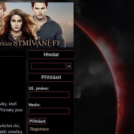
Hledat
Přihlásit
Už. jméno:
lky, kteří
Heslo:
 Příznaky jsou
ichni vlci,
Registrace
 další smečka,