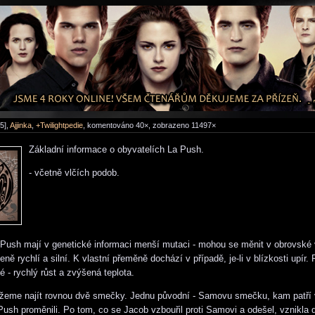
5],
Ajjinka
,
+Twilightpedie
, komentováno 40×, zobrazeno 11497×
Základní informace o obyvatelích La Push.
- včetně vlčích podob.
 Push mají v genetické informaci menší mutaci - mohou se měnit v obrovské v
eně rychlí a silní. K vlastní přeměně dochází v případě, je-li v blízkosti upír.
é - rychlý růst a zvýšená teplota.
eme najít rovnou dvě smečky. Jednu původní - Samovu smečku, kam patří vš
 Push proměnili. Po tom, co se Jacob vzbouřil proti Samovi a odešel, vznikla