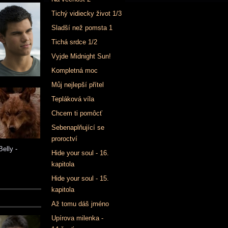
Tichý vidiecky život 1/3
Sladší než pomsta 1
Tichá srdce 1/2
Vyjde Midnight Sun!
Kompletná moc
Můj nejlepší přítel
Tepláková víla
Chcem ti pomôcť
Sebenaplňující se
proroctví
elly -
Hide your soul - 16.
kapitola
Hide your soul - 15.
kapitola
Až tomu dáš jméno
Upírova milenka -