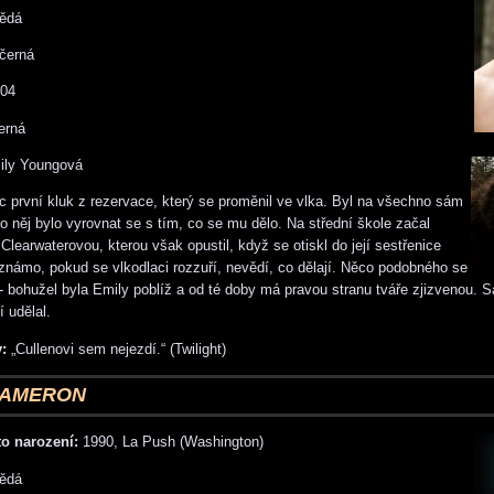
ědá
černá
04
erná
ly Youngová
 první kluk z rezervace, který se proměnil ve vlka. Byl na všechno sám
ro něj bylo vyrovnat se s tím, co se mu dělo. Na střední škole začal
Clearwaterovou, kterou však opustil, když se otiskl do její sestřenice
 známo, pokud se vlkodlaci rozzuří, nevědí, co dělají. Něco podobného se
- bohužel byla Emily poblíž a od té doby má pravou stranu tváře zjizvenou. S
í udělal.
:
„Cullenovi sem nejezdí.“ (Twilight)
CAMERON
o narození:
1990, La Push (Washington)
ědá