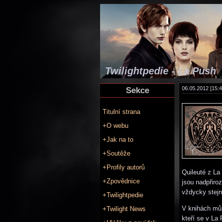
Twilightpedie - La Push
Sekce
06.05.2012 [15:4
Titulní strana
+O webu
+Jak na to
+Soutěže
+Profily autorů
Quileuté z La
+Zpovědnice
jsou nadpřiroz
vždycky stejn
+Twilightpedie
V knihách můž
+Twilight News
kteří se v La