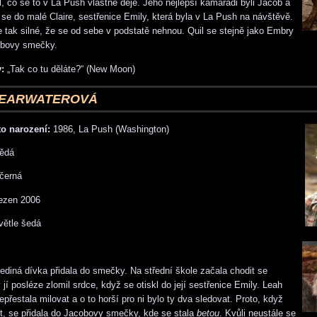
l, co se to v La Push vlastně děje. Jeho nejlepší kamarádi byli Jacob a
 se do malé Claire, sestřenice Emily, která byla v La Push na návštěvě.
je tak silné, že se od sebe v podstatě nehnou. Quil se stejně jako Embry
obovy smečky.
:
„Tak co tu děláte?“ (New Moon)
LEARWATEROVÁ
o narození:
1986, La Push (Washington)
ědá
černá
ezen 2006
ětle šedá
jediná dívka přidala do smečky. Na střední škole začala chodit se
í posléze zlomil srdce, když se otiskl do její sestřenice Emily. Leah
přestala milovat a o to horší pro ni bylo ty dva sledovat. Proto, když
ost, se přidala do Jacobovy smečky, kde se stala
betou
. Kvůli neustále se