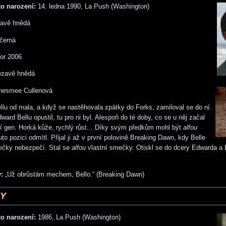
o narození:
14. ledna 1990, La Push (Washington)
avě hnědá
černá
or 2006
ezavě hnědá
esmee Cullenová
llu od mala, a když se nastěhovala zpátky do Forks, zamiloval se do ní.
ard Bellu opustil, tu pro ni byl. Alespoň do té doby, co se u něj začal
čí gen. Horká kůže, rychlý růst... Díky svým předkům mohl být
alfou
to pozici odmítl. Přijal ji až v první polovině Breaking Dawn, kdy Belle
ečky nebezpečí. Stal se
alfou
vlastní smečky. Otiskl se do dcery Edwarda a B
:
„Už obrůstám mechem, Bello.“ (Breaking Dawn)
EY
o narození:
1986, La Push (Washington)