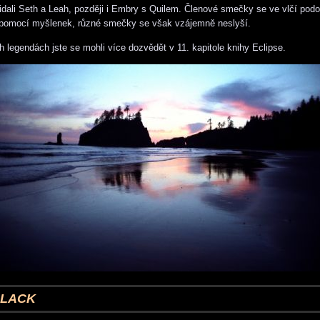
řidali Seth a Leah, později i Embry s Quilem. Členové smečky se ve vlčí pod
 pomocí myšlenek, různé smečky se však vzájemně neslyší.
h legendách jste se mohli více dozvědět v 11. kapitole knihy Eclipse.
BLACK