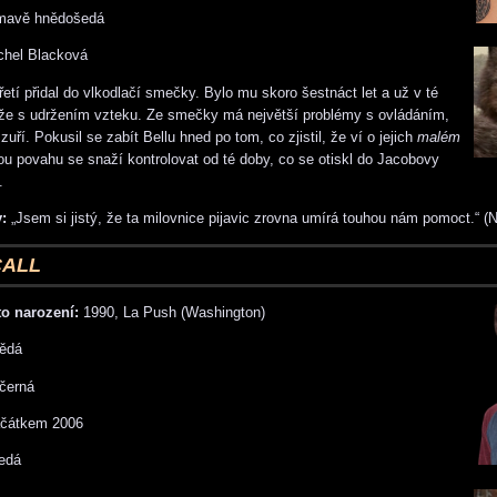
mavě hnědošedá
hel Blacková
řetí přidal do vlkodlačí smečky. Bylo mu skoro šestnáct let a už v té
že s udržením vzteku. Ze smečky má největší problémy s ovládáním,
uří. Pokusil se zabít Bellu hned po tom, co zjistil, že ví o jejich
malém
ou povahu se snaží kontrolovat od té doby, co se otiskl do Jacobovy
.
:
„Jsem si jistý, že ta milovnice pijavic zrovna umírá touhou nám pomoct.“ 
CALL
o narození:
1990, La Push (Washington)
ědá
černá
čátkem 2006
edá