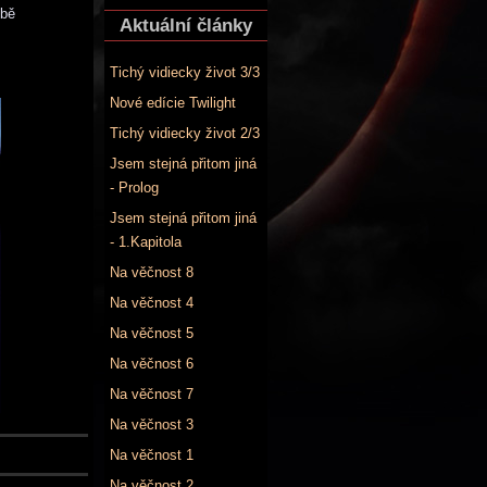
obě
Aktuální články
Tichý vidiecky život 3/3
Nové edície Twilight
Tichý vidiecky život 2/3
Jsem stejná přitom jiná
- Prolog
Jsem stejná přitom jiná
- 1.Kapitola
Na věčnost 8
Na věčnost 4
Na věčnost 5
Na věčnost 6
Na věčnost 7
Na věčnost 3
Na věčnost 1
Na věčnost 2