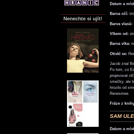
Datum a míst
Barva očí:
tm
Nenechte si ujít!
Barva vlasů:
Vlkem od:
ún
Barva vlka:
r
Otiskl se:
Ren
Jacob znal Be
Po tom, co Edw
projevovat vl
smečky, ale tu
hrozilo od sm
Renesmee.
Fráze z knihy
SAM UL
Datum a míst