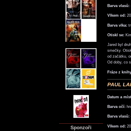
Barva vlasů:
Vlkem od:
20
Barva vlka:
tm
Otiskl se:
Ki
Jared byl dru
smečky. Otisk
od začátku, o
Od doby, co s
Fráze z knihy
PAUL LA
Datum a míst
Barva očí:
hn
Barva vlasů:
Vlkem od:
20
Sponzoři