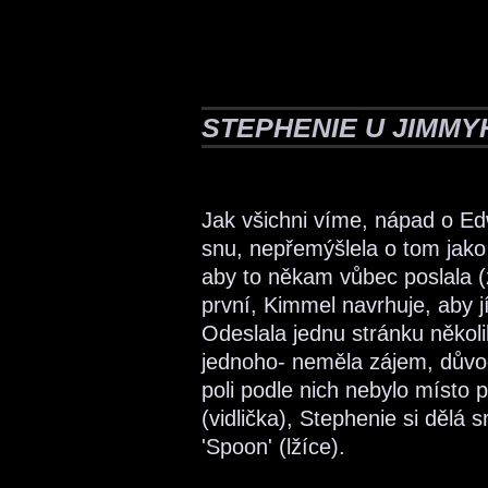
STEPHENIE U JIMMY
Jak všichni víme, nápad o Ed
snu, nepřemýšlela o tom jako o
aby to někam vůbec poslala 
první, Kimmel navrhuje, aby j
Odeslala jednu stránku někol
jednoho- neměla zájem, důvod
poli podle nich nebylo místo p
(vidlička), Stephenie si dělá s
'Spoon' (lžíce).