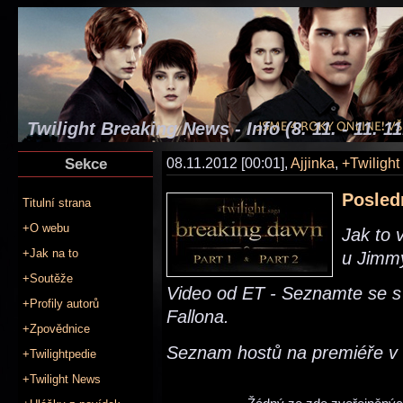
Twilight Breaking News - Info (8. 11. - 11. 11
Sekce
08.11.2012 [00:01],
Ajjinka
,
+Twiligh
Posled
Titulní strana
+O webu
Jak to
+Jak na to
u Jimm
+Soutěže
Video od ET - Seznamte se s
+Profily autorů
Fallona.
+Zpovědnice
Seznam hostů na premiéře v L
+Twilightpedie
+Twilight News