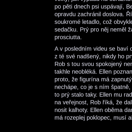
po pěti dnech psi uspávají, Be
opravdu zachránil doslova. Ří
soukromé letadlo, což obvykl
sedačku. Prý pro něj neměl žá
prosciutta.
A v posledním videu se baví o
z té své nadšený, nikdy ho prý
Rob s tou svou spokojený nen
takhle neobléká. Ellen pozna
proto, že figurína má zapnutý
nechápe, co je s ním špatně,
to prý stalo taky. Ellen mu ra
na veřejnost, Rob říká, že da
nosit kalhoty. Ellen oběma da
má rozeplej poklopec, musí a