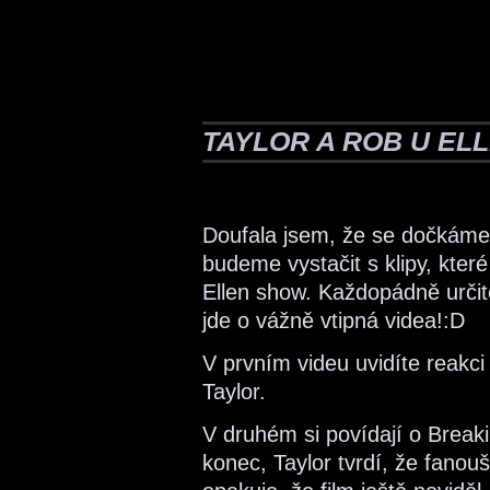
TAYLOR A ROB U EL
Doufala jsem, že se dočkáme 
budeme vystačit s klipy, kter
Ellen show. Každopádně urči
jde o vážně vtipná videa!:D
V prvním videu uvidíte reakci
Taylor.
V druhém si povídají o Brea
konec, Taylor tvrdí, že fano