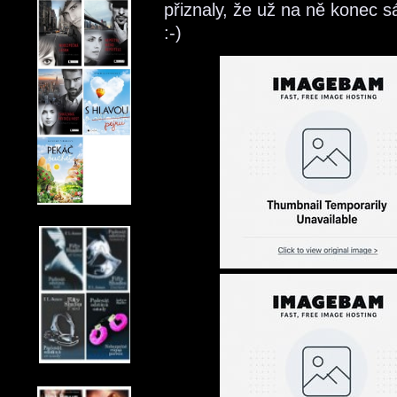
přiznaly, že už na ně konec sá
:-)