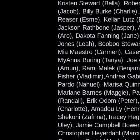
Kristen Stewart (Bella), Robe
(Jacob), Billy Burke (Charlie),
Reaser (Esme), Kellan Lutz (
Jackson Rathbone (Jasper), 
(Aro), Dakota Fanning (Jane
Jones (Leah), Booboo Stewart
Mia Maestro (Carmen), Casey
MyAnna Buring (Tanya), Joe A
(Amun), Rami Malek (Benjami
Fisher (Vladimir),Andrea Gabr
Pardo (Nahuel), Marisa Quinn
Marlane Barnes (Maggie), Patr
(Randall), Erik Odom (Peter),
(Charlotte), Amadou Ly (Henri)
Shekoni (Zafrina),Tracey He
Uley), Jamie Campbell Bower 
Christopher Heyerdahl (Marcu