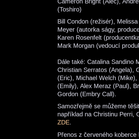
Cameron Bright (Alec), Andr
(Toshiro)
Bill Condon (režisér), Meliss
Meyer (autorka ságy, produc
Karen Rosenfelt (producentk
Mark Morgan (vedoucí produk
Dále také: Catalina Sandino 
Christian Serratos (Angela), G
(Eric), Michael Welch (Mike),
(Emily), Alex Meraz (Paul), B
Gordon (Embry Call).
Samozřejmě se můžeme těšit 
například na Christinu Perri,
ZDE
.
Přenos z červeného koberce 