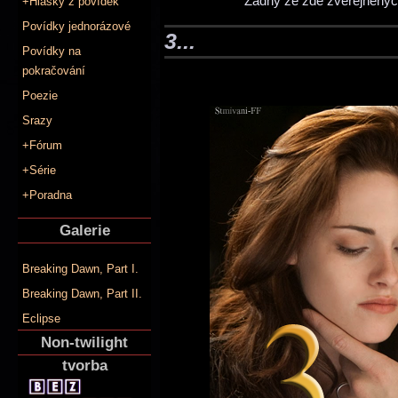
Žádný ze zde zveřejněných
+Hlášky z povídek
Povídky jednorázové
3...
Povídky na
pokračování
Poezie
Srazy
+Fórum
+Série
+Poradna
Galerie
Breaking Dawn, Part I.
Breaking Dawn, Part II.
Eclipse
Non-twilight
tvorba