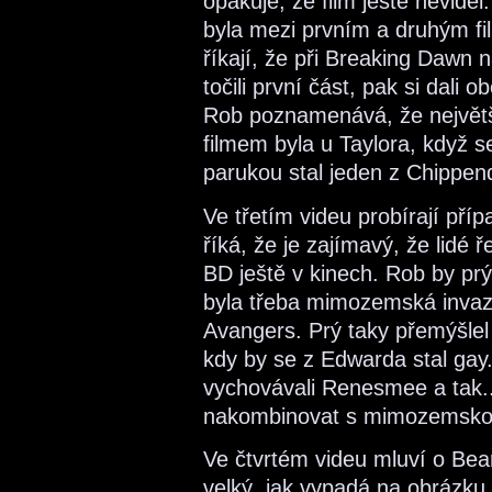
opakuje, že film ještě neviděl
byla mezi prvním a druhým fi
říkají, že při Breaking Dawn n
točili první část, pak si dali 
Rob poznamenává, že největ
filmem byla u Taylora, když s
parukou stal jeden z Chippen
Ve třetím videu probírají pří
říká, že je zajímavý, že lidé 
BD ještě v kinech. Rob by prý
byla třeba mimozemská invaze
Avangers. Prý taky přemýšlel
kdy by se z Edwarda stal gay. 
vychovávali Renesmee a tak..
nakombinovat s mimozemskou
Ve čtvrtém videu mluví o Bea
velký, jak vypadá na obrázku.