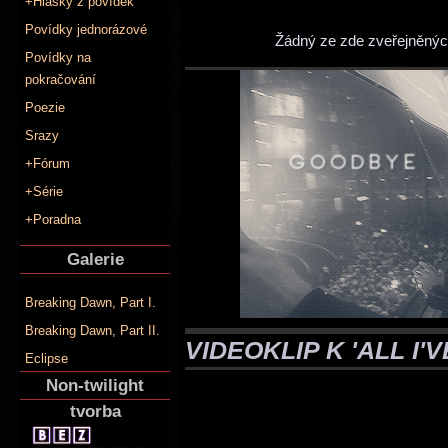
+Hlášky z povídek
Povídky jednorázové
Žádný ze zde zveřejněných
Povídky na
pokračování
Poezie
Srazy
+Fórum
+Série
+Poradna
Galerie
Breaking Dawn, Part I.
Breaking Dawn, Part II.
VIDEOKLIP K 'ALL I'
Eclipse
Non-twilight
tvorba