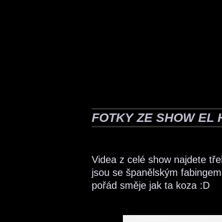
FOTKY ZE SHOW EL
Videa z celé show najdete tř
jsou se španělským fabingem
pořád směje jak ta koza :D