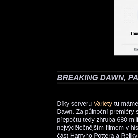
BREAKING DAWN, PAR
Díky serveru
Variety
tu máme 
Dawn. Za půlnoční premiéry si 
přepočtu tedy zhruba 680 mili
nejvýdělečnějším filmem v hist
část Harryho Pottera a Relikv