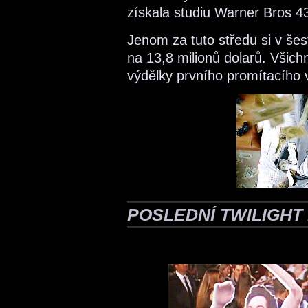
získala studiu Warner Bros 43
Jenom za tuto středu si v še
na 13,8 milionů dolarů. Všich
výdělky prvního promítacího 
POSLEDNÍ TWILIGHT