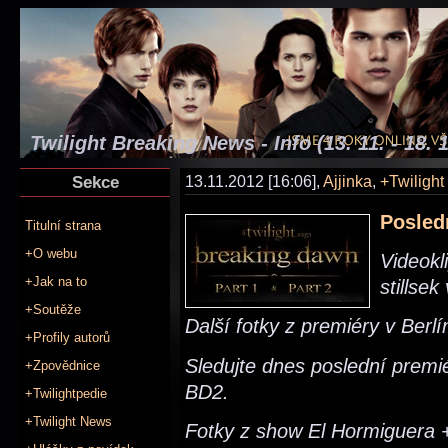
Twilight Breaking News - Info (13. 11. - 18. 1
Sekce
13.11.2012 [16:06],
Ajjinka
,
+Twiligh
Posled
Titulní strana
+O webu
Videokl
+Jak na to
stillsek
+Soutěže
Další fotky z premiéry v Berlí
+Profily autorů
Sledujte dnes poslední premié
+Zpovědnice
BD2.
+Twilightpedie
+Twilight News
Fotky z show El Hormiguera +