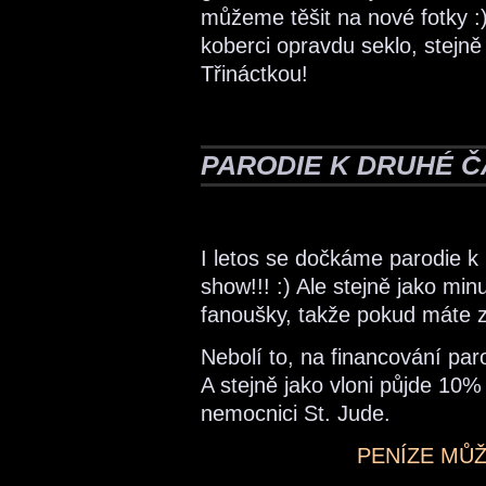
můžeme těšit na nové fotky 
koberci opravdu seklo, stejně 
Třináctkou!
PARODIE K DRUHÉ Č
I letos se dočkáme parodie k 
show!!! :) Ale stejně jako mi
fanoušky, takže pokud máte zá
Nebolí to, na financování par
A stejně jako vloni půjde 10
nemocnici St. Jude.
PENÍZE MŮ