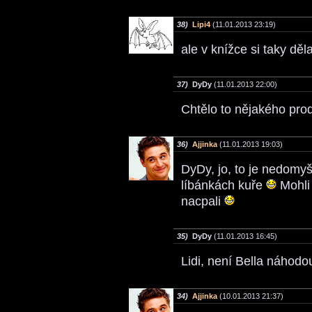
38)
Lipi4
(11.01.2013 23:19)
ale v knížce si taky děl
37)
DyDy
(11.01.2013 22:00)
Chtělo to nějakého prod
36)
Ajjinka
(11.01.2013 19:03)
DyDy, jo, to je nedomyšl
líbánkách kuře
Mohli 
nacpali
35)
DyDy
(11.01.2013 16:45)
Lidi, není Bella náhod
34)
Ajjinka
(10.01.2013 21:37)