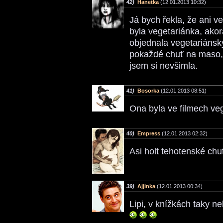
42)
Hanetka
(12.01.2013 10:32)
Já bych řekla, že ani v
byla vegetariánka, akor
objednala vegetariánsk
pokaždé chuť na maso, ž
jsem si nevšimla.
41)
Bosorka
(12.01.2013 08:51)
Ona byla ve filmech ve
40)
Empress
(12.01.2013 02:32)
Asi holt tehotenské ch
39)
Ajjinka
(12.01.2013 00:34)
Lipi, v knížkách taky n