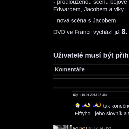
- prodlouženou scénu bojové
Edwardem, Jacobem a vlky
- nová scéna s Jacobem
8.
DVD ve Francii vychází již
Uživatelé musí být při
Komentáře
53)
(16.01.2013 15:38)
tak konečně
Fiftyho - jeho slovník a
52)
Bye
(14.01.2013 21:24)