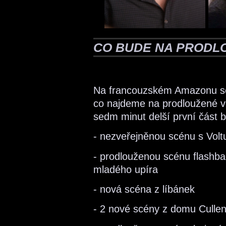
CO BUDE NA PRODL
Na francouzském Amazonu se n
co najdeme na prodloužené ve
sedm minut delší první část 
- nezveřejněnou scénu s Volt
- prodlouženou scénu flashb
mladého upíra
- nová scéna z líbánek
- 2 nové scény z domu Culle