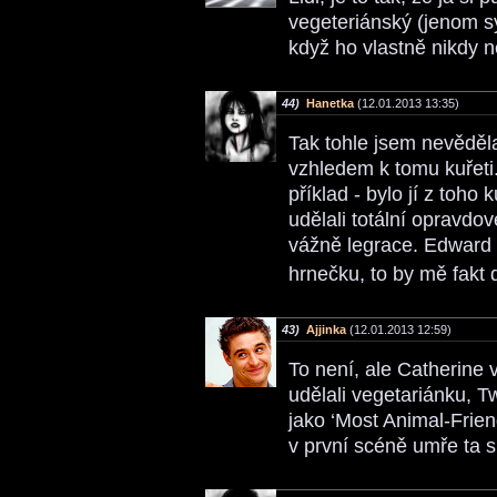
vegeteriánský (jenom sý
když ho vlastně nikdy 
44)
Hanetka
(12.01.2013 13:35)
Tak tohle jsem nevěděla
vzhledem k tomu kuřeti.
příklad - bylo jí z toho
udělali totální opravdov
vážně legrace. Edward 
hrnečku, to by mě fakt 
43)
Ajjinka
(12.01.2013 12:59)
To není, ale Catherine 
udělali vegetariánku, T
jako ‘Most Animal-Friend
v první scéně umře ta 