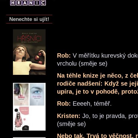
Nenechte si ujít!
Rob:
V měřítku kurevský doko
vrcholu (směje se)
Na téhle knize je něco, z č
rodiče nadšení: Když se je
upíra, je to v pohodě, prot
Rob:
Eeeeh, téměř.
Kristen:
Jo, to je pravda, pro
(směje se)
Nebo tak. Trvá to věčnost, n