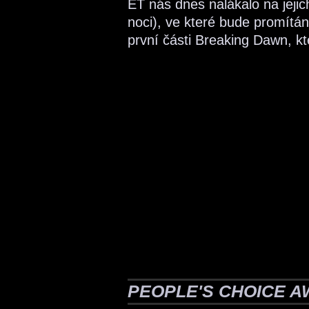
ET nás dnes nalákalo na jejich
noci), ve které bude promítán 
první části Breaking Dawn, kt
PEOPLE'S CHOICE A