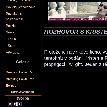
+Hlášky z povídek
Povídky jednorázové
Povídky na
pokračování
Poezie
ROZHOVOR S KRISTE
Srazy
+Fórum
+Série
Protože je novinkové ticho, v
+Poradna
tentokrát v podání Kristen a
Galerie
propagaci Twilight. Jeden z t
Breaking Dawn, Part I.
Breaking Dawn, Part II.
Eclipse
Non-twilight
tvorba