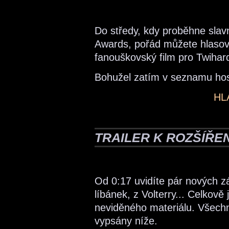
Do středy, kdy proběhne slav
Awards, pořád můžete hlasova
fanouškovský film pro Twihard
Bohužel zatím v seznamu ho
HL
TRAILER K ROZŠÍŘE
Od 0:17 uvidíte pár nových 
líbánek, z Volterry... Celkov
neviděného materiálu. Všechn
vypsány níže.