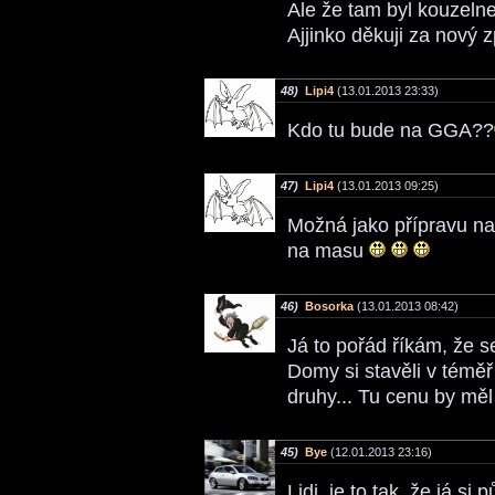
Ale že tam byl kouzelne
Ajjinko děkuji za nový 
48)
Lipi4
(13.01.2013 23:33)
Kdo tu bude na GGA??
47)
Lipi4
(13.01.2013 09:25)
Možná jako přípravu na
na masu
46)
Bosorka
(13.01.2013 08:42)
Já to pořád říkám, že s
Domy si stavěli v téměř
druhy... Tu cenu by měl
45)
Bye
(12.01.2013 23:16)
Lidi, je to tak, že já s