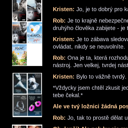
Kristen:
Jo, je to dobrý pro k
Rob:
Je to krajně nebezpečne
druhýho člověka zabijete - je 
Kristen:
Je to zábava sledova
ovládat, nikdy se neuvolníte.
Rob:
Ona je ta, která rozhod
nástroj. Jen velkej, tvrdej nást
Kristen:
Bylo to vážně tvrdý.
*Vždycky jsem chtěl zkusit j
tebe čekal.*
Ale ve tvý ložnici žádná po
Rob:
Jo, tak to prostě dělat u