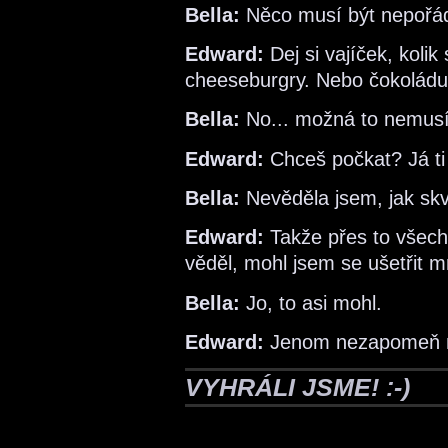
Bella:
Něco musí být nepořád
Edward:
Dej si vajíček, kolik 
cheeseburgry. Nebo čokoládu.
Bella:
No... možná to nemusí b
Edward:
Chceš počkat? Já ti
Bella:
Nevěděla jsem, jak sk
Edward:
Takže přes to všech
věděl, mohl jsem se ušetřit 
Bella:
Jo, to asi mohl.
Edward:
Jenom nezapomeň 
VYHRÁLI JSME! :-)