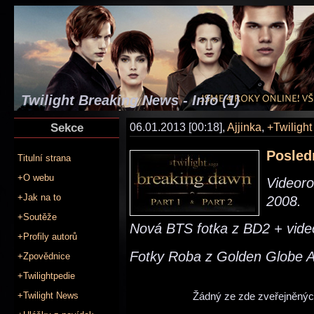
Twilight Breaking News - Info (1)
Sekce
06.01.2013 [00:18],
Ajjinka
,
+Twiligh
Posled
Titulní strana
+O webu
Videoro
+Jak na to
2008.
+Soutěže
Nová BTS fotka z BD2 + vid
+Profily autorů
Fotky Roba z Golden Globe 
+Zpovědnice
+Twilightpedie
+Twilight News
Žádný ze zde zveřejněných