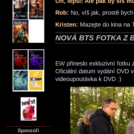
Oh, lepší! Ale pak by sis m
Rob:
No, víš jak, prostě bych
Kristen:
Mazejte do kina na T
NOVÁ BTS FOTKA Z 
EW
přineslo exkluzivní fotku 
Oficiální datum vydání DVD v 
videoupoutávka k DVD :)
Sponzoři