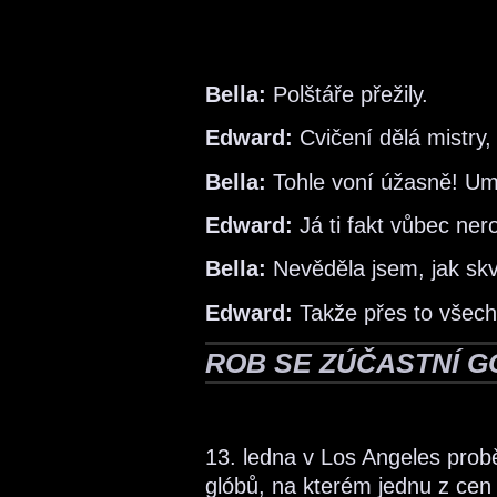
Bella:
Polštáře přežily.
Edward:
Cvičení dělá mistry,
Bella:
Tohle voní úžasně! Um
Edward:
Já ti fakt vůbec ne
Bella:
Nevěděla jsem, jak sk
Edward:
Takže přes to všech
ROB SE ZÚČASTNÍ 
13. ledna v Los Angeles probě
glóbů, na kterém jednu z cen