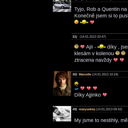
Tyjo, Rob a Quentin na
Konečně jsem si to pus
51)
(14.01.2013 20:47)
Ajii -
díky , js
klesám v kolenou
ztracena navždy
50)
Marcelle
(14.01.2013 10:24)
Díky Ajjinko
49)
matysekmj
(14.01.2013 09:42)
My jsme to nestihly, mě