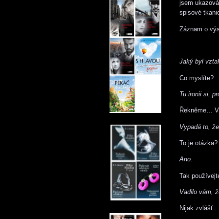
jsem ukazová
spisové tkani
Záznam o výs
Jaký byl vzta
Co myslíte?
Tu ironii si,
Řekněme… Vědě
Vypadá to, že
To je otázka?
Ano.
Tak používejt
Vadilo vám, ž
Nijak zvlášť.