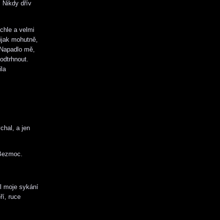
 Nikdy dřív
chle a velmi
ijak mohutně,
. Napadlo mě,
 odtrhnout.
ila
chal, a jen
 Bezmoc.
el moje sykání
ří, ruce