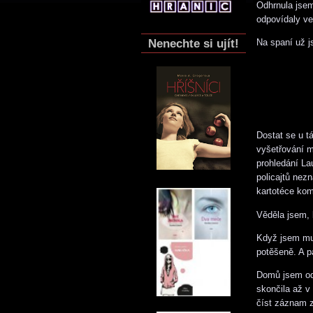
Odhrnula jsem
odpovídaly ve
Nenechte si ujít!
Na spaní už js
Dostat se u t
vyšetřování m
prohledání La
policajtů nez
kartotéce kom
Věděla jsem, 
Když jsem mu 
potěšeně. A pa
Domů jsem od
skončila až v
číst záznam z