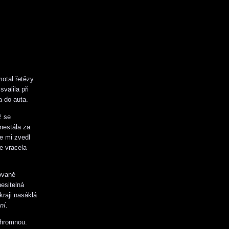
otal řetězy
valila při
 do auta.
ž se
nestála za
e mi zvedl
e vracela
novaně
esitelná
kraji nasáklá
ní
.
Ohromnou.