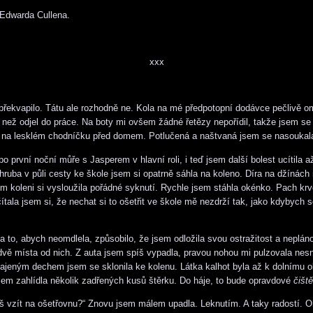
 Edwarda Cullena.
xxx
překvapilo. Tátu ale rozhodně ne. Kola na mé předpotopní dodávce pečlivě om
, než odjel do práce. Na boty mi ovšem žádné řetězy nepořídil, takže jsem se s
 na lesklém chodníčku před domem. Potlučená a naštvaná jsem se nasoukala
po první noční můře s Jasperem v hlavní roli, i teď jsem další bolest ucítila a
ruba v půli cesty ke škole jsem si opatrně sáhla na koleno. Díra na džínách 
ém koleni si vysloužila pořádné syknutí. Rychle jsem stáhla okénko. Pach krv
ítala jsem si, že nechat si to ošetřit ve škole mě nezdrží tak, jako kdybych s
a to, abych neomdlela, způsobilo, že jsem odložila svou ostražitost a neplá
 dvě místa od nich. Z auta jsem spíš vypadla, pravou nohou mi pulzovala nesn
tajeným dechem jsem se sklonila ke kolenu. Látka kalhot byla až k dolnímu o
jsem zahlídla několik zadřených kusů štěrku. Do háje, to bude opravdové
čiště
š vzít na ošetřovnu?“ Znovu jsem málem upadla. Leknutím. A taky radostí. 