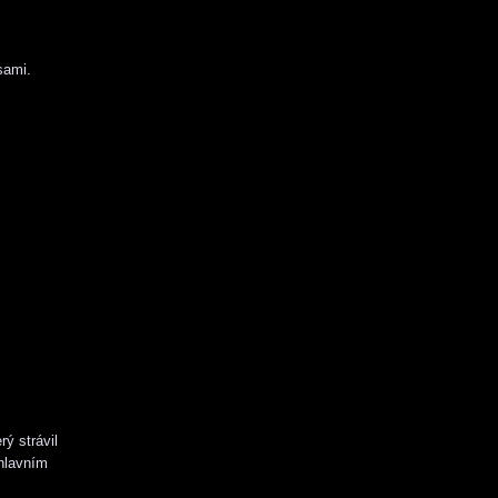
sami.
ý strávil
 hlavním