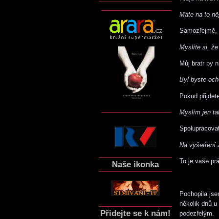
Máte na to n
Samozřejmě, ž
Myslíte si, že
Můj bratr by 
Byl byste och
Pokud přijdet
Myslím jen ta
Spolupracova
Na vyšetření 
To je vaše prá
Naše ikonka
Pochopila jse
několik dnů u
Přidejte se k nám!
podezřelým.