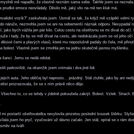
myslně mě napadlo, že vlastně neznám sama sebe.
Takhle
jsem se neznala.
a prudké emoce neovládaly. Děsilo mě, jaký vliv na mě ten
kluk
má.
invalidní vozík?“ zaskuhrala jsem. Usmál se tak, že když mě vzápětí velmi ry
 do náruče, nezmohla jsem se ani na sebemenší náznak odporu. Nevypadal n
l, jako bych vážila jen pár kilo. Celou cestu na ošetřovnu se mi díval do očí
louže i tady, že by se měl dívat na cestu, ale nedokázala jsem se od jeho očí
děsivé černi a plavých vlasů, které mu neposlušně padaly do čela, mě přinut
 bolest. Vlastně jsem se zmohla jen na jednu skutečně jasnou myšlenku.
 šanci. Jemu se nedá odolat.
ili parkoviště, na okamžik jsem vnímala i dva jiné lidi.
jejich auta. Jeho obličej byl naprosto… prázdný. Stál ztuhle, jako by ani nedý
čelist prozrazovala, že se s ním právě něco děje.
 Všechno to, co se tehdy v jídelně pokoušela zakrýt. Bolest. Vztek. Strach.
…
 mi postarší ošetřovatelka nevylovila pinzetou poslední kousek štěrku. Slyš
sílala jsem ho pryč, vyučování už dávno začalo. Jen stál, opíral se o rám dve
směv na tváři.