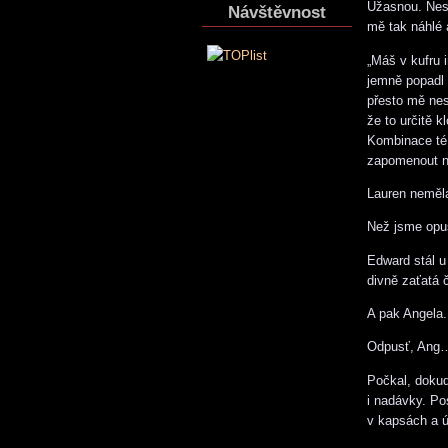
Úžasnou. Nes
Návštěvnost
mě tak náhlé 
„Máš v kufru 
jemně popadl
přesto mě nes
že to určitě k
Kombinace té 
zapomenout na
Lauren neměla
Než jsme opust
Edward stál u 
divně zaťatá 
A pak Angela.
Odpusť, Ang
Počkal, dokud
i nadávky. Po
v kapsách a ú