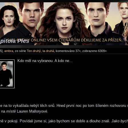
pitola Ples
5],
ambra
, ze série
Ten druhý, ta druhá
, komentováno 37×, zobrazeno 6309×
Kdo měl na vybranou. A kdo ne...
 na to vykašlala nebýt těch snů. Hned první noc po tom šíleném rozhovoru 
a na
místě
Lauren Malloryové.
mě v pokoji. Povídali jsme si, jako bychom se dobře a dlouho znali.
Jako byc