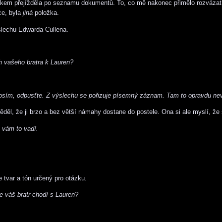
kem přejížděla po seznamu dokumentů. To, co mě nakonec přimělo rozvázat 
ce, byla
jiná
položka.
lechu Edwarda Cullena.
h vašeho bratra k Lauren?
 prosím, odpusťte. Z výslechu se pořizuje písemný záznam. Tam to opravdu ne
l, že ji brzo a bez větší námahy dostane do postele. Ona si ale myslí, že 
 vám to vadí.
e tvar a tón určený pro otázku.
e váš bratr chodí s Lauren?