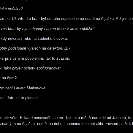
ějaké svědky?
e ne. Už víte, že bratr byl od toho odpoledne na cestě na Aljašku. A žijeme 
 váš bratr by byl schopný Lauren třeba v afektu ublížit?
nikdy nevztáhl ruku na žádného člověka.
otný podstoupit výslech na detektoru lži?
e s příslušným povolením, tak to zvážím.
k, jako projev ochoty spolupracovat.
t na čem?
zmizení Lauren Malloryové.
ce. Jste za to placení.
m pár věcí. Edward nenáviděl Lauren. Tak jako mě. A narozdíl od Jaspera, kter
 známých na Aljašce, neměl na dobu Laurenina zmizení alibi. Edward patřil k