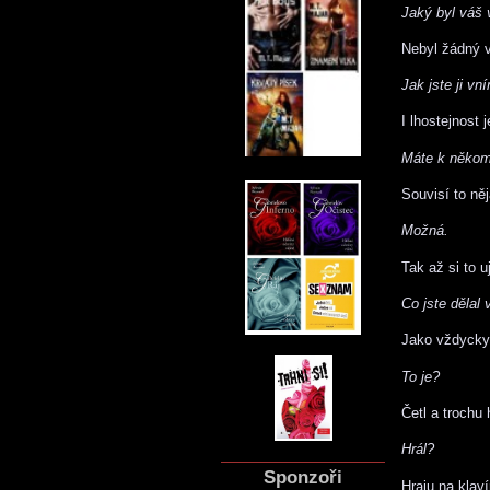
Jaký byl váš 
Nebyl žádný v
Jak jste ji vn
I lhostejnost j
Máte k někom
Souvisí to ně
Možná.
Tak až si to 
Co jste dělal 
Jako vždycky
To je?
Četl a trochu 
Hrál?
Sponzoři
Hraju na klaví