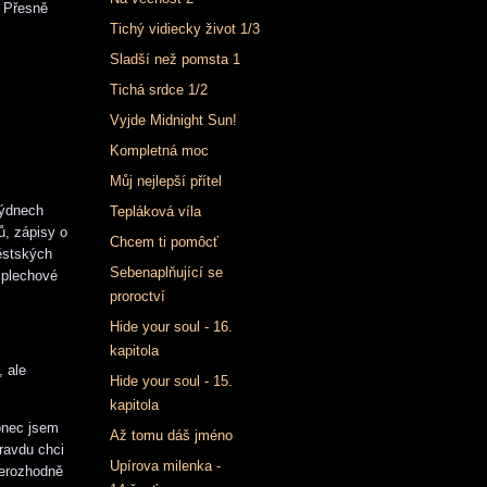
. Přesně
Tichý vidiecky život 1/3
Sladší než pomsta 1
Tichá srdce 1/2
Vyjde Midnight Sun!
Kompletná moc
Můj nejlepší přítel
týdnech
Tepláková víla
ů, zápisy o
Chcem ti pomôcť
ěstských
Sebenaplňující se
 plechové
proroctví
Hide your soul - 16.
kapitola
, ale
Hide your soul - 15.
kapitola
onec jsem
Až tomu dáš jméno
ravdu chci
Upírova milenka -
erozhodně