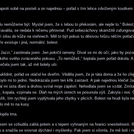
aproti sobě na posteli a on najednou – pořád s tím lehce zdviženým koutkem r
olu nemůžeme být. Myslel jsem, že s tebou to překonám, ale nejde to.“ Bolest
zavalila, se nedala k ničemu přirovnat. Pud sebezáchovy okamžitě zafungoval
í silou do kůže na stehnech. Měl to být pokus tu děsivou hrůzu něčím potlačit
e existuje i jiná,
normální,
bolest.
Jazzi,“ zasténala jsem. Jen pokrčil rameny. Díval se mi do očí, jako by pozo
kého svého zvráceného pokusu. „To nemůžeš,“ šeptala jsem pořád dokola. A 
Ječela jsem tak, až mě bolely uši.
uklidnit, pořád se otáčel ke dveřím. Věděla jsem, že je táta doma a že ho zře
bylo mi to jedno. Nedokázala jsem ten křik zastavit. A pak najednou klečel J
al mi ústa dlaní a druhou svíral moje zápěstí. Nehodlala jsem se vzdát. Zmít
í, kopala, vzpínala se. Dlaň na mých ústech se posunula výš. Zakryla i nos.
lík, tím rychleji jsem vyplýtvala jeho zbytky v plicích. Bolest na hrudi byla n
alo mě to na kusy.
opila tma.
jsem se vzbudila zalitá potem a s tepem vyhnaným na hranici snesitelnosti. R
 a snažila se srovnat dýchání i myšlenky. Pak jsem si všimla, že mě bolí i n