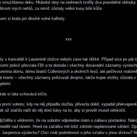
 smuchlanou deku. Hluboké rány na stehnech tvořily dva pravidelné oblouky
likosti mých nehtů, za nimiž zůstaly velké kusy bílé kůže.
em si brala jen dlouhé volné kalhoty.
xxx
áty v kanceláři k Laurenině složce nebylo zase tak těžké. Případ sice po pár 
ístní policií převzala FBI a ta dostala i všechny dosavadní záznamy výslech
urenina domu, domu bratrů Cullenových a okolních lesů, ale pečlivost malom
ná hranic – všechny záznamy pořizovali dvojmo, takže kopie složky zůstala v
pletní.
kde si táta schovává klíče.
první sobotu, kdy na něj připadla služba, přivezla oběd, vypadal překvapeně
k už stačilo nalít do něj dost kávy na to, aby si prostě musel odskočit.
jížděla s vědomím, že na sobotní odpoledne mám o
zábavu
postaráno. Nak
 neděli nad ránem. Hned na začátku mě totiž zdrželo neplánované váhání. Op
 Jasperova výslechu? Chci znát podrobnosti o jeho vztahu s
jinou
dívkou? N