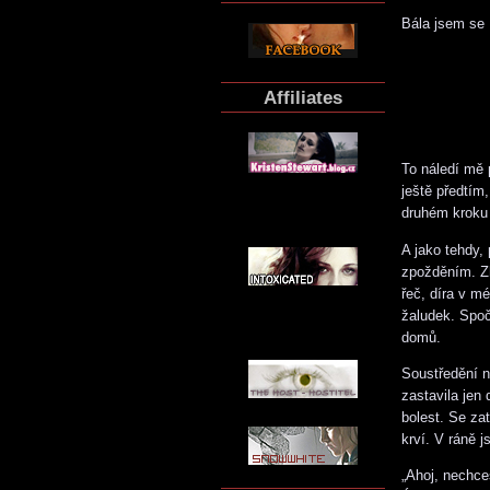
Bála jsem se
Affiliates
To náledí mě 
ještě předtím
druhém kroku
A jako tehdy, 
zpožděním. Zh
řeč, díra v m
žaludek. Spoč
domů.
Soustředění n
zastavila jen
bolest. Se za
krví. V ráně 
„Ahoj, nechce