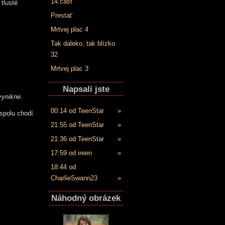
14.časť
tlusté
Prestať
Mrtvej plac 4
Tak daleko, tak blízko
32
Mrtvej plac 3
Napsali jste
vynikne.
00:14 od TeenStar
»
spolu chodí.
21:55 od TeenStar
»
21:36 od TeenStar
»
17:59 od ireen
»
18:44 od
CharlieSwann23
»
Náhodný obrázek