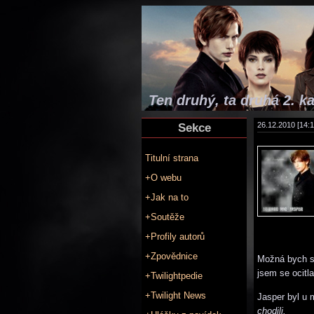
Ten druhý, ta druhá 2. ka
Sekce
26.12.2010 [14:1
Titulní strana
+O webu
+Jak na to
+Soutěže
+Profily autorů
+Zpovědnice
Možná bych se
jsem se ocitl
+Twilightpedie
+Twilight News
Jasper byl u 
chodili.