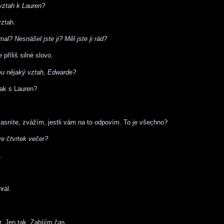
vztah k Lauren?
ztah.
ímal? Nesnášel jste ji? Měl jste ji rád?
e příliš silné slovo.
u nějaký vztah, Edwarde?
jak s Lauren?
ujasníte, zvážím, jestli vám na to odpovím. To je všechno?
ve čtvrtek večer?
.
hrál.
r. Jen tak. Zabíjím čas.