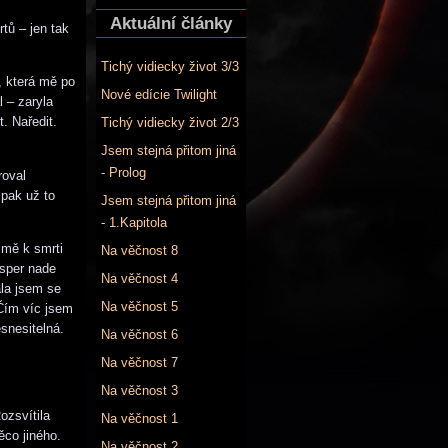
Aktuální články
tů – jen tak
Tichý vidiecky život 3/3
, která mě po
Nové edície Twilight
 – zaryla
. Naředit.
Tichý vidiecky život 2/3
Jsem stejná přitom jiná
- Prolog
roval
pak už to
Jsem stejná přitom jiná
- 1.Kapitola
jmě k smrti
Na věčnost 8
asper nade
Na věčnost 4
ala jsem se
Na věčnost 5
 Čím víc jsem
esnesitelná.
Na věčnost 6
Na věčnost 7
Na věčnost 3
ozsvítila
Na věčnost 1
ěco jiného.
Na věčnost 2