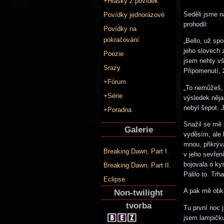
+Hlášky z povídek
Seděli jsme n
Povídky jednorázové
prohodil:
Povídky na
pokračování
„Bello, už sp
jeho slovech 
Poezie
jsem nehty vš
Srazy
Připomenutí, ž
+Fórum
„To nemůžeš, 
+Série
výsledek něja
nebyl šepot. 
+Poradna
Snažil se mě 
Galerie
vyděsím, ale 
mnou, přikrýv
Breaking Dawn, Part I.
v jeho sevřen
bojovala o kys
Breaking Dawn, Part II.
Pálilo to. Trh
Eclipse
A pak mě obkl
Non-twilight
tvorba
Tu první noc 
jsem lampičku