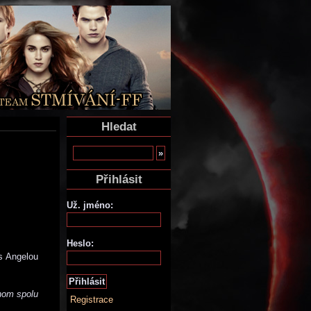
Hledat
Přihlásit
Už. jméno:
Heslo:
s Angelou
hom spolu
Registrace