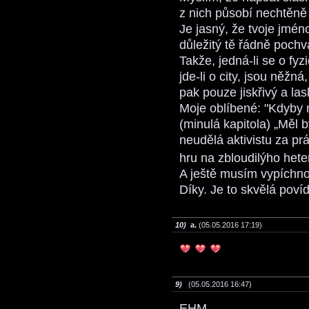
z nich působí nechtěně
Je jasný, že tvoje jméno
důležitý tě řádně pochvá
Takže, jedná-li se o fy
jde-li o city, jsou něžn
pak pouze jiskřivý a la
Moje oblíbené: "Kdyby 
(minulá kapitola) „Měl 
neudělá aktivistu za pr
hru na zbloudilýho hete
A ještě musím vypíchno
Díky. Je to skvělá poví
10)
a.
(05.05.2016 17:19)
9)
(05.05.2016 16:47)
EHM........................