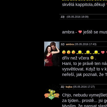
skvělá kappitola,děkuji
13)
(05.05.2016 18:09)
ambra -
ještě se mu
12)
ambra
(05.05.2016 17:43)
dřív než včera
.
Hani, to je právě ten ná
vysvětlovat. Když to v k
neřeší, jak poznali, že
11)
kajka
(05.05.2016 17:27)
Chjo, nebudu vymejšlet
za týden.. prostě... jsi 
Myslím, že napsat slash