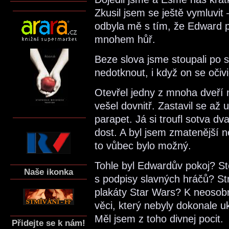
Zkusil jsem se ještě vymluvit –
odbyla mě s tím, že Edward 
mnohem hůř.
Beze slova jsme stoupali po s
nedotknout, i když on se očiv
Otevřel jedny z mnoha dveří 
vešel dovnitř. Zastavil se až 
parapet. Já si troufl sotva dv
dost. A byl jsem zmatenější 
to vůbec bylo možný.
Tohle byl Edwardův pokoj? Stě
Naše ikonka
s podpisy slavných hráčů? S
plakáty Star Wars? K neosobn
věci, který nebyly dokonale u
Měl jsem z toho divnej pocit.
Přidejte se k nám!