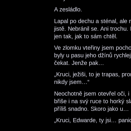
A zesládlo.
Lapal po dechu a sténal, ale 
jistě. Nebránil se. Ani trochu
jen tak, jak to sám chtěl.
Ve zlomku vteřiny jsem pochop
byly u pasu jeho džínů rychlej
čekat. Jenže pak…
„Kruci, ježiši, to je trapas, 
nikdy jsem…“
Neochotně jsem otevřel oči, i
břiše i na svý ruce to horký sl
příliš snadno. Skoro jako u…
„Kruci, Edwarde, ty jsi… pani