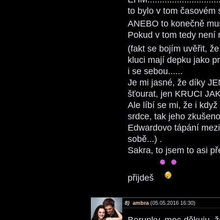
to bylo v tom časovém
ANEBO to konečně mu
Pokud v tom tedy není 
(fakt se bojím uvěřit, ž
kluci mají depku jako p
i se sebou......
Je mi jasné, že díky 
šťourat, jen KRUCI
Ale líbí se mi, že i kd
srdce, tak jeho zkušeno
Edwardovo tápání mezi
sobě...) .
Sakra, to jsem to asi př
přijdeš
8)
ambra
(05.05.2016 16:30)