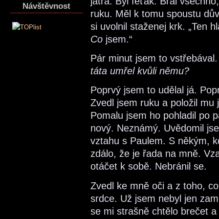
játra. Byl feťák. Bral všechn
Návštěvnost
ruku. Měl k tomu spoustu dův
si uvolnil staženej krk. „Ten h
Co
jsem.“
Pár minut jsem to vstřebáva
táta umřel kvůli němu?
Poprvý jsem to udělal já. Pop
Zvedl jsem ruku a položil mu 
Pomalu jsem ho pohladil po paž
nový. Neznámý. Uvědomil jsem
vztahu s Paulem. S někým, kd
zdálo, že je řada na mně. Vz
otáčet k sobě. Nebránil se.
Zvedl ke mně oči a z toho, co
srdce. Už jsem nebyl jen zam
se mi strašně chtělo brečet 