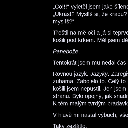
„Co!!!“ vyletěl jsem jako šíle
„Ukrást? Myslíš si, že kradu?
myslíš?“
Třeštil na mě oči a já si tepr
košili pod krkem. Měl jsem d
Panebože
.
Tentokrát jsem mu nedal čas
Rovnou jazyk.
Jazyky
. Zaregi
zubama. Zabolelo to. Celý to 
košili jsem nepustil. Jen jse
stranu. Bylo opojný, jak snad
K těm malým tvrdým bradav
V hlavě mi nastal výbuch, vše
Taky zezlátlo.