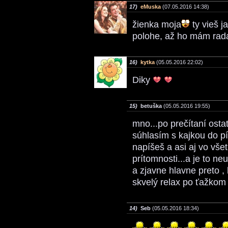
17)
eMuska
(07.05.2016 14:38)
žienka moja
ty vieš j
polohe, až ho mám rada
16)
kytka
(05.05.2016 22:02)
Diky
15)
betuška
(05.05.2016 19:55)
mno...po prečítaní ost
súhlasím s kajkou do pí
napíšeš a asi aj vo všet
prítomnosti...a je to ne
a zjavne hlavne preto , 
skvelý relax po ťažkom
14)
Seb
(05.05.2016 18:34)