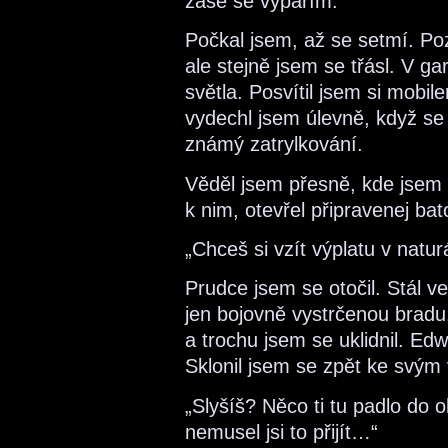
zase se vypařím.
Počkal jsem, až se setmí. Poz
ale stejně jsem se třásl. V ga
světla. Posvítil jsem si mobi
vydechl jsem úlevně, když se
známý zatrylkování.
Věděl jsem přesně, kde jsem s
k nim, otevřel připravenej bat
„Chceš si vzít výplatu v natur
Prudce jsem se otočil. Stál ve
jen bojovně vystrčenou bradu
a trochu jsem se uklidnil. Edw
Sklonil jsem se zpět ke svým
„Slyšíš? Něco ti tu padlo do ok
nemusel jsi to přijít…“