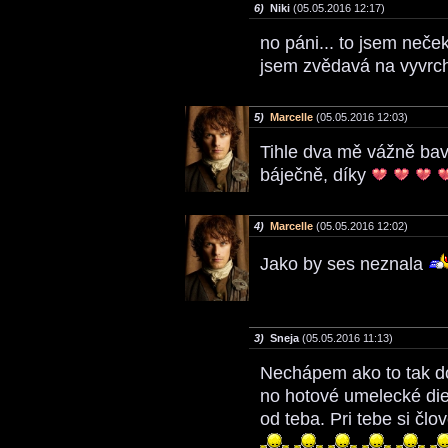
6)
Niki
(05.05.2016 12:17)
no páni... to jsem neče
jsem zvědavá na vyvrcho
5)
Marcelle
(05.05.2016 12:03)
Tihle dva mě vážně baví
báječně, díky
4)
Marcelle
(05.05.2016 12:02)
Jako by ses neznala
3)
Sneja
(05.05.2016 11:13)
Nechápem ako to tak dok
no hotové umelecké diel
od teba. Pri tebe si člo