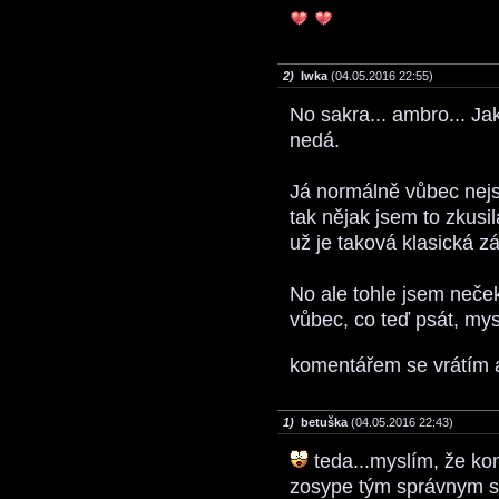
2)
Iwka
(04.05.2016 22:55)
No sakra... ambro... Jak
nedá.
Já normálně vůbec nejs
tak nějak jsem to zkusila
už je taková klasická z
No ale tohle jsem neček
vůbec, co teď psát, mys
komentářem se vrátím a
1)
betuška
(04.05.2016 22:43)
teda...myslím, že kom
zosype tým správnym 