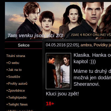
Tam venku jsou vlci 2/3
Sekce
04.05.2016 [22:05],
ambra
,
Povídky 
Klasika. Hanka 
Titulní strana
kapitol :)))
+O webu
+Jak na to
Máme tu druhý dí
+Soutěže
možná jen dodám
Sheeranovi.
+Profily autorů
+Zpovědnice
Kluci jsou zpět!
+Twilightpedie
18+
+Twilight News