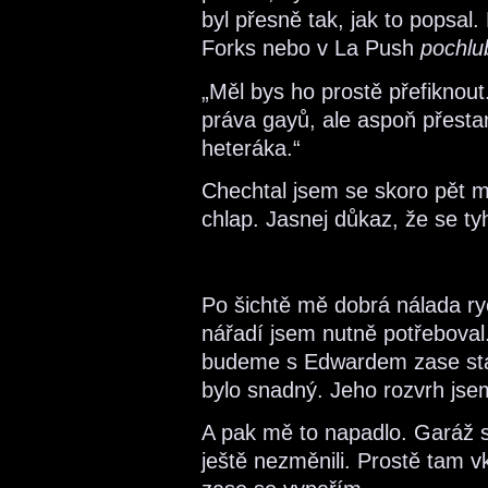
byl přesně tak, jak to popsal
Forks nebo v La Push
pochlub
„Měl bys ho prostě přefiknout
práva gayů, ale aspoň přestan
heteráka.“
Chechtal jsem se skoro pět min
chlap. Jasnej důkaz, že se t
Po šichtě mě dobrá nálada ry
nářadí jsem nutně potřeboval
budeme s Edwardem zase stát
bylo snadný. Jeho rozvrh jse
A pak mě to napadlo. Garáž 
ještě nezměnili. Prostě tam v