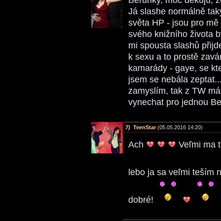
Berunky, moc děkuju, ž
Já slashe normálně tak
světa HP - jsou pro mě
svého knižního života b
mi spousta slashů přijd
k sexu a to prostě zavá
kamarády - gaye, se kt
jsem se nebála zeptat..
zamyslím, tak z TW má
vynechat pro jednou Be
7)
TeenStar
(05.05.2016 14:20)
Ach
Veľmi ma te
lebo ja sa veľmi teším
dobré!