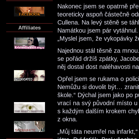
Nakonec jsem se opatrně přes
teoreticky aspoň částečně o
Cullena. Na levý stěně se táh
Affiliates
Namátkou jsem pár vytáhnul.
„Myslel jsem, že vykopávky ž
Najednou stál těsně za mnou. 
se pořád držíš zpátky, Jacobe
něj dostal dost naléhavosti n
Opřel jsem se rukama o polic
Nemůžu si dovolit být… zranit
škole.“ Dýchal jsem jako po pů
vrací na svý původní místo u
s každým dalším krokem chyběl
z okna.
„Můj táta neumřel na infarkt,