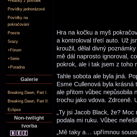
+Hlášky z povídek
Povídky jednorázové
Povídky na
pokračování
Hra na kočku a myš pokračova
Poezie
a kontroloval třetí auto. Už 
Srazy
kroužil, dělal divný poznámky
+Fórum
mě dál naprosto ignoroval, co
+Série
pokrok, ale i tak jsem z toho 
+Poradna
Tahle sobota ale byla jiná.
Galerie
Esme Cullenová byla krásná 
ale přitom vůbec nepůsobila 
Breaking Dawn, Part I.
trochu jako vdova. Zdrceně. 
Breaking Dawn, Part II.
Eclipse
„Ty jsi Jacob Black, že? Moc
Non-twilight
podala mi ruku. Vůbec neřeši
tvorba
„Mě taky a… upřímnou soustr