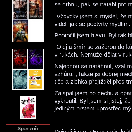
se drhnu, pak se natáhl pro 
„Vždycky jsem si myslel, že m
viděl, jak se počtvrtý mydlím.
Pootočil jsem hlavu. Byl tak b
„Olej a šmír se zažerou do ků
v rukách. Nemůže dělat v ruk
Najednou se natáhnul, vzal mě
vzhůru. „Takže jsi dobrej mec
tiše a zlehka přejížděl přes t
Zalapal jsem po dechu a opa
vykroutil. Byl jsem si jistej,
jediným prstem uprostřed mý 
Sponzoři
Dojedli jsme a Esme nás krát