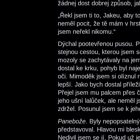
žádnej dost dobrej způsob, ja
„Řekl jsem ti to, Jakeu, aby
neměl pocit, že tě mám v hrst
jsem neřekl nikomu.“
Dýchal pootevřenou pusou. Pus
stejnou cestou, kterou jsem s
mozoly se zachytávaly na jemn
dostal ke krku, pohyb byl na
oči. Mimoděk jsem si olíznul r
lepší. Jako bych dostal přílež
Přejel jsem mu palcem přes č
jeho ušní lalůček, ale neměl j
zdržel. Posunul jsem se k jeh
Panebože
. Byly nepopsateln
představoval. Hlavou mi blesk
Nedivil jsem se jí. Pokud už