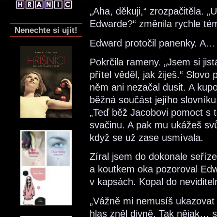
„Aha, děkuji,“ zrozpačitěla. „
Edwarde?“ změnila rychle té
Nenechte si ujít!
Edward protočil panenky. A…
Pokrčila rameny. „Jsem si jist
přítel věděl, jak žiješ.“ Slovo
něm ani nezačal dusit. A kup
běžná součást jejího slovníku
„Teď běž Jacobovi pomoct s tě
svačinu. A pak mu ukážeš svů
když se už zase usmívala.
Zíral jsem do dokonale seříz
a koutkem oka pozoroval Edwa
v kapsách. Kopal do neviditel
„Vážně mi nemusíš ukazovat sv
hlas zněl divně. Tak nějak… s