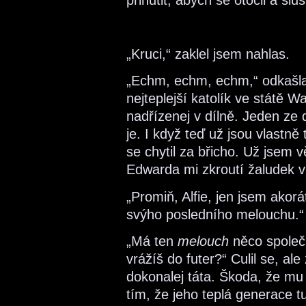
přinutit, abych se otočil a sluš
„Kruci,“ zaklel jsem nahlas.
„Echm, echm, echm,“ odkašlal 
nejteplejší katolík ve státě 
nadřízenej v dílně. Jeden ze d
je. I když teď už jsou vlastně
se chytil za břicho. Už jsem 
Edwarda mi zkroutí žaludek v 
„Promiň, Alfie, jen jsem akorát
svýho posledního melouchu.“
„Má ten
melouch
něco společn
vrážíš do futer?“ Culil se, ale 
dokonalej táta. Škoda, že mu
tím, že jeho teplá generace 