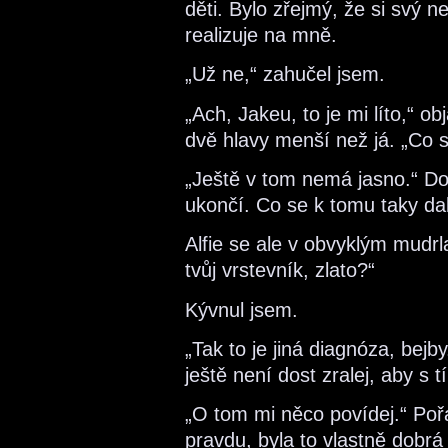
děti. Bylo zřejmý, že si svý 
realizuje na mně.
„Už ne,“ zahučel jsem.
„Ach, Jakeu, to je mi líto,“ 
dvě hlavy menší než já. „Co 
„Ještě v tom nemá jasno.“ Dou
ukončí. Co se k tomu taky da
Alfie se ale v obvyklým mudrl
tvůj vrstevník, zlato?“
Kývnul jsem.
„Tak to je jiná diagnóza, bej
ještě není dost zralej, aby s t
„O tom mi něco povídej.“ Pořá
pravdu, byla to vlastně dobrá