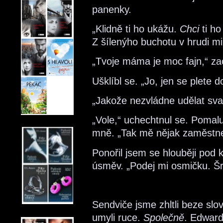
panenky.
„Klidně ti ho ukážu.
Chci
ti ho
Z šílenýho buchotu v hrudi mi
„Tvoje máma je moc fajn,“ za
Ušklíbl se. „Jo, jen se plete 
„Jakože nezvládne udělat sva
„Vole,“ uchechtnul se. Pomalu
mně. „Tak mě nějak zaměstnej
Ponořil jsem se hlouběji pod k
úsměv. „Podej mi osmičku. Šr
Sendviče jsme zhltli beze slo
umyli ruce.
Společně
. Edward 