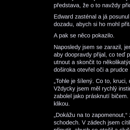
představa, že o to navždy přic
Edward zasténal a já posunul 
dozadu, abych si ho mohl při
A pak se něco pokazilo.
Naposledy jsem se zarazil, je
aby doopravdy přijal, co teď 
utnout a skončit to několika
doširoka otevřel oči a prudce
„Tohle je šílený. Co to, kruc
Vždycky jsem měl rychlý insti
zabolel jako prásknutí bičem
klikou.
„Dokážu na to zapomenout,“ 
schodech. V zádech jsem cíti