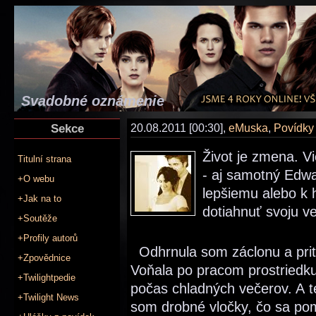
Svadobné oznámenie
Sekce
20.08.2011 [00:30],
eMuska
,
Povídky
Život je zmena. V
Titulní strana
- aj samotný Edwar
+O webu
lepšiemu alebo k 
+Jak na to
dotiahnuť svoju v
+Soutěže
+Profily autorů
Odhrnula som záclonu a pritia
+Zpovědnice
Voňala po pracom prostriedku
+Twilightpedie
počas chladných večerov. A t
+Twilight News
som drobné vločky, čo sa pom