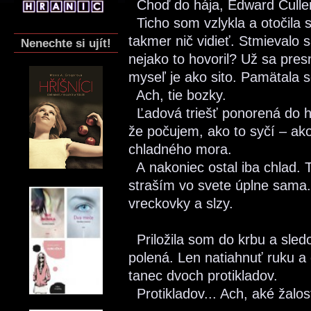
Choď do hája, Edward Culle
Ticho som vzlykla a otočila 
takmer nič vidieť. Stmievalo 
Nenechte si ujít!
nejako to hovoril? Už sa pr
myseľ je ako sito. Pamätala 
Ach, tie bozky.
Ľadová triešť ponorená do h
že počujem, ako to syčí – ak
chladného mora.
A nakoniec ostal iba chlad. T
straším vo svete úplne sama
vreckovky a slzy.
Priložila som do krbu a sled
polená. Len natiahnuť ruku a 
tanec dvoch protikladov.
Protikladov... Ach, aké žalos