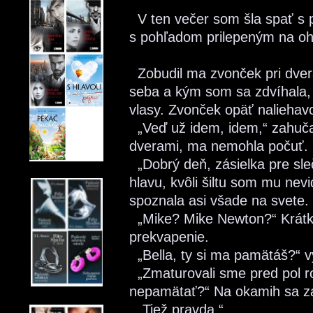
V ten večer som šla spať s 
s pohľadom prilepeným na oh
Zobudil ma zvonček pri dver
seba a kým som sa zdvíhala,
vlasy. Zvonček opäť naliehavo
„Veď už idem, idem,“ zahuča
dverami, ma nemohla počuť. 
„Dobrý deň, zásielka pre sle
hlavu, kvôli šiltu som mu nevi
spoznala asi všade na svete.
„Mike? Mike Newton?“ Krátko
prekvapenie.
„Bella, ty si ma pamätáš?“ vy
„Zmaturovali sme pred pol r
nepamätať?“ Na okamih sa za
„Tiež pravda.“