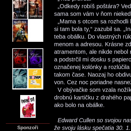
„Odkedy robíš poštára? Veď 
sama som vám v ňom niekedy 
„Mama s otcom sa rozhodli ho
si tam bola ty,“ zazubil sa. 
teba obálku. Do vlastných rú
menom a adresou. Krásne z
atramentom, ale nikde nebol r
a podstrčil mi dosku s papie
označenej kolónky a rozlúčila
takom čase. Naozaj ho obdivu
von. Cez noc poriadne nasnež
V obývačke som vzala nožík n
drobnú kartičku z drahého p
ako bolo na obálke.
Edward Cullen so svojou nas
Sponzoři
že svoju lásku spečatia 30. 1