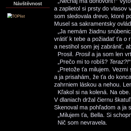
„Nechaj ma dohovoriť!“ Vyto
Návštěvnost
a zaplietol si prsty do vlas
som sledovala drevo, ktoré po
Musel sa sakramentsky ovlá
„Ja nemám žiadnu snúbenicu
vrátiť k tebe a požiadať ťa o
a nestihol som jej zabrániť, ab
Prosil.
Prosil
a ja som len vr
„Prečo mi to robíš?
Teraz?!
„Pretože ťa milujem. Vezmi 
a ja prisahám, že ťa do konca
zahrniem láskou a nehou. Len
Kľakol si na kolená. Na obe. 
V dlaniach držal čiernu škatuľk
Skenoval ma pohľadom a ja s
„Milujem ťa, Bella. Si schop
Nič som nevravela.