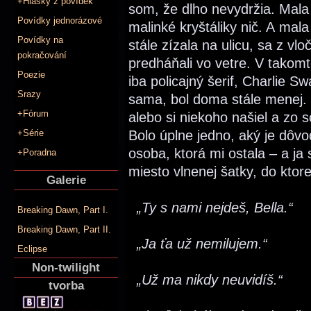
+Hlášky z povídek
som, že dlho nevydržia. Mala p
Povídky jednorázové
malinké kryštáliky nič. A ma
Povídky na
stále zízala na ulicu, sa z vl
pokračování
predháňali vo vetre. V takomt
Poezie
iba policajný šerif, Charlie 
Srazy
sama, bol doma stále menej. 
+Fórum
alebo si niekoho našiel a zo s
+Série
Bolo úplne jedno, aký je dôvod
osoba, ktorá mi ostala – a ja 
+Poradna
miesto vlnenej šatky, do ktor
Galerie
„Ty s nami nejdeš, Bella.“
Breaking Dawn, Part I.
Breaking Dawn, Part II.
„Ja ťa už nemilujem.“
Eclipse
Non-twilight
„Už ma nikdy neuvidíš.“
tvorba