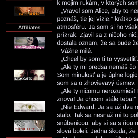
k mojim rukám, v ktorých som
„Vravel som Alice, aby to ner
poznáš, tie jej vízie,“ krátko
atmosféru. Ja som si ho však 
Affiliates
prízrak. Zjavil sa z ničoho ni
dostala oznam, že sa bude že
Vážne milé.
„Chcel by som ti to vysvetliť
„Ale ty mi predsa nemáš čo v
Som minulosť a je úplne logic
som sa o zhovievavý úsmev.
„Ale ty ničomu nerozumieš! I
znova! Ja chcem stále teba!“
„Nie Edward. Ja sa už dva ro
stalo. Tak sa nesnaž mi to po
snúbenicou, aby si sa s ňou m
slová boleli. Jedna škoda, že 