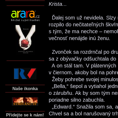
Krista...
Ďalej som už nevidela. Slzy 
rozpilo do nečitateľných škv
s tým, že ma nechce – nemohl
večnosť nenájde inú ženu.
Zvonček sa rozdrnčal po dru
sa z obývačky odšuchtala do 
A on stál tam. V plátenných n
v čiernom, akoby bol na pohr
Žeby pohrebe svojej minulos
„Bella,“ šepol a vytiahol jed
Naše ikonka
o zárubňu. Ak by som tým ner
poriadne silno zabuchla.
„Edward.“ Snažila som sa, a
Chvel sa a bol narušovaný trh
Přidejte se k nám!