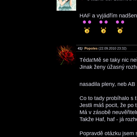
HAF a vyjádřím nadšení
41)
Popoles
(22.09.2010 23:32)
Téda!Mě se taky nic ne
Jinak ženy úžasný rozh
nasadila pleny, neb AB 
Co to tady probíhalo s 
Jestli máš pocit, že po
Má v zásobě neuvěřitel
Takže Haf, haf - já roz
Popravdě otázku jsem s