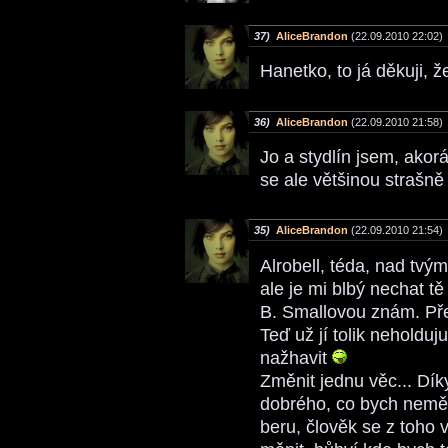
37)
AliceBrandon
(22.09.2010 22:02)
Hanetko, to já děkuji, 
36)
AliceBrandon
(22.09.2010 21:58)
Jo a stydlín jsem, akor
se ale většinou strašně
35)
AliceBrandon
(22.09.2010 21:54)
Alrobell, téda, nad tvý
ale je mi blbý nechat tě
B. Smallovou znám. Pře
Teď už jí tolik neholduj
nažhavit
Změnit jednu věc... Dí
dobrého, co bych neměni
beru, člověk se z toho 