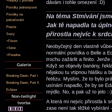
+Hlášky z povídek
dávám i tohle omezení :D)
Povídky jednorázové
Na téma Stmívání jsme
Povídky na
pokračování
Jak tě napadla ta úplně
Poezie
přirostla nejvíc k srdc
Srazy
+Fórum
Neobyčejný den vlastně vůbec
+Série
normální povídka o Belle a E
+Poradna
trochu zažárlit a finito. Jenže
Galerie
Když se objevily banány, řek
nějakou tu vtipnou hlášku a b
Breaking Dawn, Part I.
řetězu. Myslím, že to bylo p
Breaking Dawn, Part II.
usínání napadlo, že by se Ed
Eclipse
mýdlo. No, a pak už to jelo :-)
Non-twilight
A která mi nejvíc přirostla k sr
tvorba
zase není tak těžké vybírání