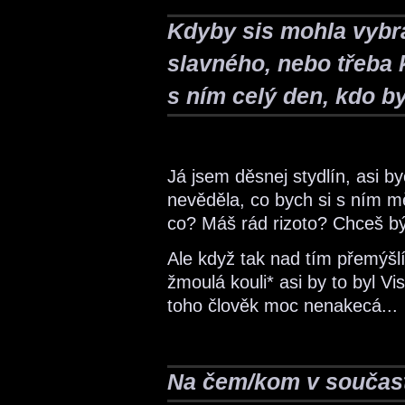
Kdyby sis mohla vybr
slavného, nebo třeba k
s ním celý den, kdo by
Já jsem děsnej stydlín, asi b
nevěděla, co bych si s ním mě
co? Máš rád rizoto? Chceš bý
Ale když tak nad tím přemýšl
žmoulá kouli* asi by to byl V
toho člověk moc nenakecá...
Na čem/kom v součast