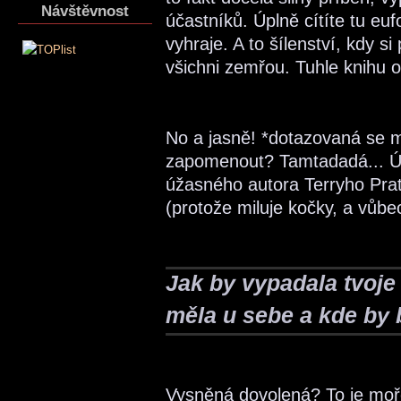
Návštěvnost
účastníků. Úplně cítíte tu eufo
vyhraje. A to šílenství, kdy 
všichni zemřou. Tuhle knihu 
No a jasně! *dotazovaná se m
zapomenout? Tamtadadá... 
úžasného autora Terryho Prat
(protože miluje kočky, a vůbe
Jak by vypadala tvoj
měla u sebe a kde by 
Vysněná dovolená? To je moře