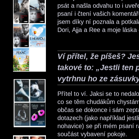
psát a našla odvahu to i uveře
psaní i čtení vašich komentář
jsem díky ní poznala a potkal
Dori, Ajja a Ree a moje láska
Ví přítel, že píšeš? Jest
takové to: „Jestli ten
vytrhnu ho ze zásuvk
Přítel to ví. Jaksi se to nedal
co se těm chudákům chystám 
občas se dokonce i sám zept
dotazech (jako například jestl
nohavice) se při mém psaní rad
součást vybavení pokoje.