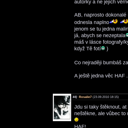
autorky a ne jejich věr
AB, naprosto dokonalé
odnesla naplno
jenom se tu jedna mali
já, abych se nezeptala
máš v lásce fotografy/k
když Tě fotí
)
Co nejraději bumbáš za
A ještě jedna věc HAF .
44)
Rosalie7
(23.09.2010 18:15)
Jdu si taky štěknout, at
neštěkne, ale vůbec to 
HAF!