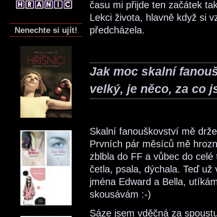
času mi přijde ten začátek ta
Lekci života, hlavně když si 
předcházela.
Nenechte si ujít!
Jak moc skalní fanouš
velký, je něco, za co 
Skalní fanouškovství mě držel
Prvních pár měsíců mě hrozně
zblbla do FF a vůbec do celé
četla, psala, dýchala. Teď už
jména Edward a Bella, utíkám 
skousávám :-)
Sáze jsem vděčná za spoustu 