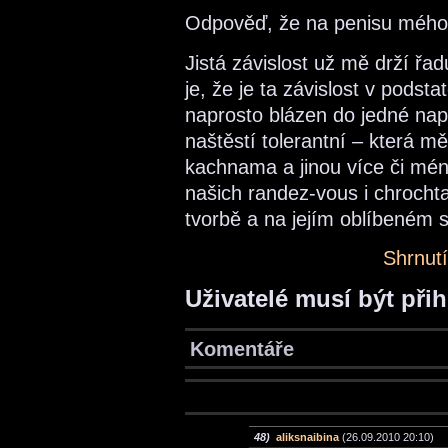
Odpověď, že na penisu mého př
Jistá závislost už mě drží řa
je, že je ta závislost v pods
naprosto blázen do jedné napro
naštěstí tolerantní – která 
kachnama a jinou více či mén
našich randez-vous i chrochtal
tvorbě a na jejím oblíbeném 
Shrnutí
Uživatelé musí být při
Komentáře
48)
aliksnaibina
(26.09.2010 20:10)