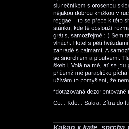
slunečníkem s orosenou skle
nějakou dobrou knížkou v ruc
reggae – to se přece k této si
stánku, kde tě obslouží rozma
grátis, samozřejmě :-) Sem t
vlnách. Hotel s pěti hvězdami (
zahradě s palmami. A samozř
se šnorchlem a ploutvemi. Tl
škebli. Volá na mě, ať se jdu 
přičemž mě paraplíčko píchá 
užívám to pomyšlení, že nemu
*dotazovaná dezorientovaně
Co... Kde... Sakra. Zítra do f
Kakao x kafe, sprcha 