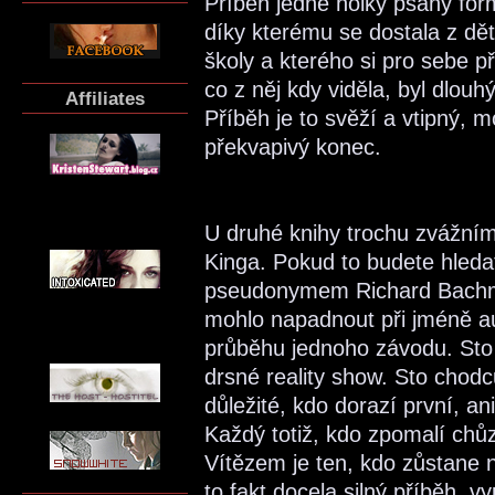
Příběh jedné holky psaný fo
díky kterému se dostala z d
školy a kterého si pro sebe p
co z něj kdy viděla, byl dlouh
Affiliates
Příběh je to svěží a vtipný, 
překvapivý konec.
U druhé knihy trochu zvážní
Kinga. Pokud to budete hledat
pseudonymem Richard Bachma
mohlo napadnout při jméně au
průběhu jednoho závodu. Sto k
drsné reality show. Sto chod
důležité, kdo dorazí první, an
Každý totiž, kdo zpomalí chůzi
Vítězem je ten, kdo zůstane n
to fakt docela silný příběh, 