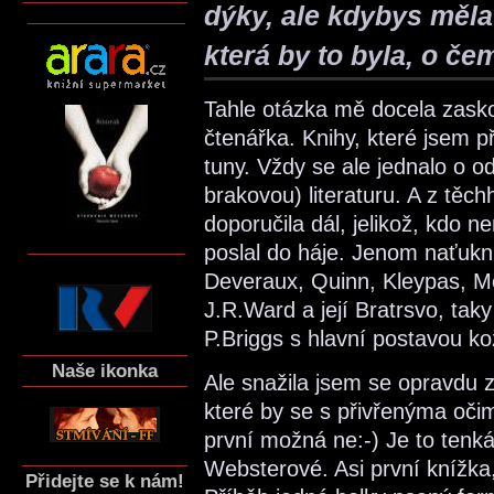
dýky, ale kdybys měla
která by to byla, o čem
Tahle otázka mě docela zasko
čtenářka. Knihy, které jsem př
tuny. Vždy se ale jednalo o o
brakovou) literaturu. A z těch
doporučila dál, jelikož, kdo 
poslal do háje. Jenom naťukn
Deveraux, Quinn, Kleypas, M
J.R.Ward a její Bratrsvo, tak
P.Briggs s hlavní postavou 
Naše ikonka
Ale snažila jsem se opravdu z
které by se s přivřenýma oči
první možná ne:-) Je to tenk
Websterové. Asi první knížka,
Přidejte se k nám!