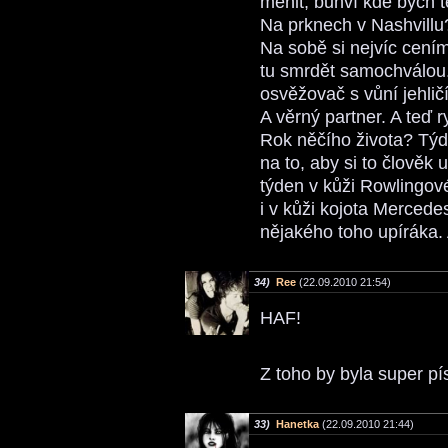
měnit, bůhví kde bych t
Na prknech v Nashvillu
Na sobě si nejvíc cením
tu smrdět samochválou.
osvěžovač s vůní jehličí
A věrný partner. A teď r
Rok něčího života? Týd
na to, aby si to člověk 
týden v kůži Rowlingové
i v kůži kojota Mercedes
nějakého toho upíráka. 
34)
Ree
(22.09.2010 21:54)
HAF!
Z toho by byla super p
33)
Hanetka
(22.09.2010 21:44)