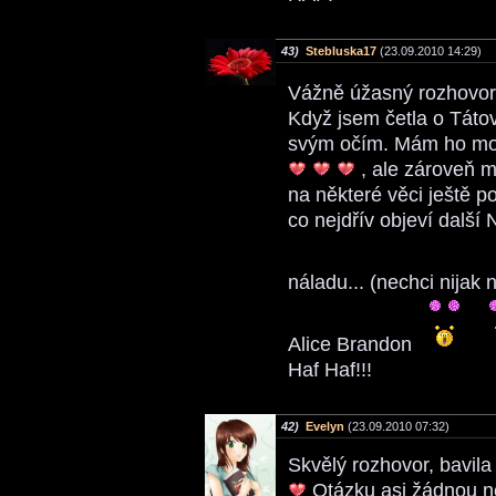
43)
Stebluska17
(23.09.2010 14:29)
Vážně úžasný rozhovo
Když jsem četla o Tátov
svým očím. Mám ho mo
, ale zároveň m
na některé věci ještě p
co nejdřív objeví další
náladu... (nechci nijak 
Alice Brandon
Haf Haf!!!
42)
Evelyn
(23.09.2010 07:32)
Skvělý rozhovor, bavila
Otázku asi žádnou ne