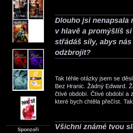
Dlouho jsi nenapsala
v hlavě a promýšlíš s
střádáš síly, abys ná
odzbrojit?
Tak téhle otázky jsem se děs
Bez Hranic. Žádný Edward. Ž
čtivé období. Čtivé období a z
které bych chtěla přečíst. Ta
Všichni známé tvou sl
Sponzoři