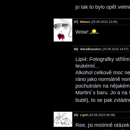
jo tak to bylo opět velm
47)
Melani
(25.09.2010 13:05)
Wow!
46)
AliceBrandon
(24.09.2010 14:07)
Lipi4: Fotografky stříl
leukémií...
Alkohol celkově moc ne
ráno jako normálně nor
pochutnám na nějakém t
Martini´s baru. Jo a na
bubli), to se pak zvládn
45)
Lipi4
(24.09.2010 00:08)
Ree, jsi mistrině otáze