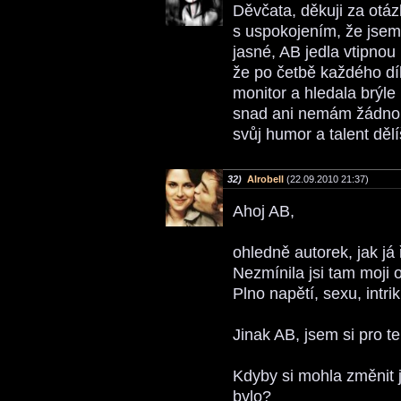
Děvčata, děkuji za otá
s uspokojením, že jsem 
jasné, AB jedla vtipnou 
že po četbě každého díl
monitor a hledala brýle
snad ani nemám žádnou,
svůj humor a talent dělí
32)
Alrobell
(22.09.2010 21:37)
Ahoj AB,
ohledně autorek, jak já 
Nezmínila jsi tam moji 
Plno napětí, sexu, intr
Jinak AB, jsem si pro te
Kdyby si mohla změnit j
bylo?