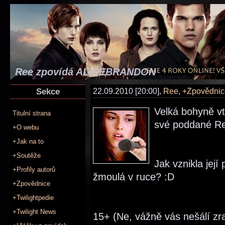
Ree zpovídá ALICEBRANDON
Sekce
22.09.2010 [20:00],
Ree
,
+Zpovědnic
Velká bohyně vt
Titulní strana
své poddané Re
+O webu
+Jak na to
+Soutěže
Jak vznikla její
+Profily autorů
žmoulá v ruce? :D
+Zpovědnice
+Twilightpedie
+Twilight News
15+ (Ne, vážně vás nešálí zra