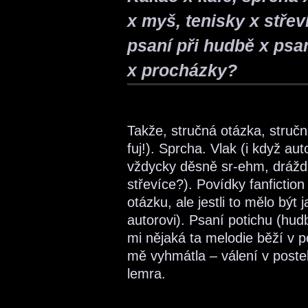
x myš, tenisky x střeví
psaní při hudbě x psan
x procházky?
Takže, stručná otázka, struč
fuj!). Sprcha. Vlak (i když a
vždycky děsně sr-ehm, dráždil
střevíce?). Povídky fanfictio
otázku, ale jestli to mělo být 
autorovi). Psaní potichu (hudb
mi nějaká ta melodie běží v po
mě vyhmátla – válení v posteli
lemra.