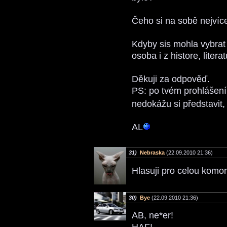
Čeho si na sobě nejvíc
Kdyby sis mohla vybrat a
osoba i z histore, literat
Děkuji za odpověď.
PS: po tvém prohlášení,
nedokážu si představit, 
AL
31)
Nebraska
(22.09.2010 21:36)
Hlasuji pro celou komorn
30)
Bye
(22.09.2010 21:36)
AB, ne*er!