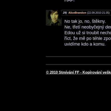
HAF!
29)
AliceBrandon
(22.09.2010 21:35)
No tak jo, no, štěkny.
Ne, třetí neobyčejný de
Edou už si troubit nech
říct, že mě po téhle zp
uvidíme kdo a komu.
© 2010 Stmívání FF - Kopírování vešk